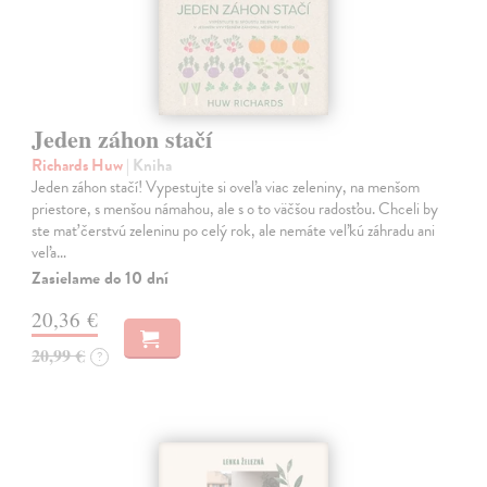
Jeden záhon stačí
Richards Huw
| Kniha
Jeden záhon stačí! Vypestujte si oveľa viac zeleniny, na menšom
priestore, s menšou námahou, ale s o to väčšou radosťou. Chceli by
ste mať čerstvú zeleninu po celý rok, ale nemáte veľkú záhradu ani
veľa…
Zasielame do 10 dní
20,36 €
20,99 €
?