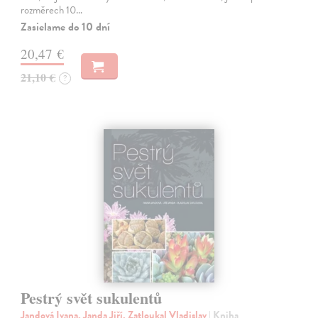
rozměrech 10…
Zasielame do 10 dní
20,47 €
21,10 €
?
Pestrý svět sukulentů
Jandová Ivana, Janda Jiří, Zatloukal Vladislav
| Kniha