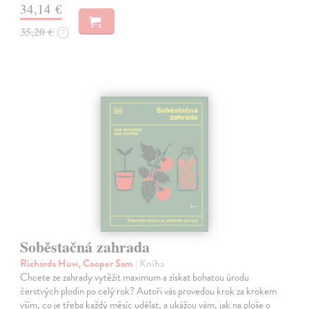
34,14 €
35,20 €
?
Soběstačná zahrada
Richards Huw, Cooper Sam
| Kniha
Chcete ze zahrady vytěžit maximum a získat bohatou úrodu
čerstvých plodin po celý rok? Autoři vás provedou krok za krokem
vším, co je třeba každý měsíc udělat, a ukážou vám, jak na ploše o