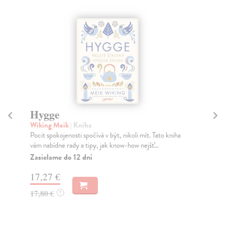
Hygge
Kv
Wiking Meik
| Kniha
kol
Pocit spokojenosti spočívá v být, nikoli mít. Tato kniha
Moh
vám nabídne rady a tipy, jak know-how nejšť...
jen
Zasielame do 12 dní
Za
17,27 €
14
17,80 €
14
?