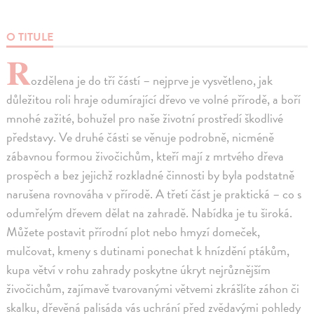
O TITULE
R
ozdělena je do tří částí – nejprve je vysvětleno, jak
důležitou roli hraje odumírající dřevo ve volné přírodě, a boří
mnohé zažité, bohužel pro naše životní prostředí škodlivé
představy. Ve druhé části se věnuje podrobně, nicméně
zábavnou formou živočichům, kteří mají z mrtvého dřeva
prospěch a bez jejichž rozkladné činnosti by byla podstatně
narušena rovnováha v přírodě. A třetí část je praktická – co s
odumřelým dřevem dělat na zahradě. Nabídka je tu široká.
Můžete postavit přírodní plot nebo hmyzí domeček,
mulčovat, kmeny s dutinami ponechat k hnízdění ptákům,
kupa větví v rohu zahrady poskytne úkryt nejrůznějším
živočichům, zajímavě tvarovanými větvemi zkrášlíte záhon či
skalku, dřevěná palisáda vás uchrání před zvědavými pohledy