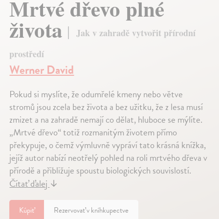
Mrtvé dřevo plné
života
Jak v zahradě vytvořit přírodní
prostředí
Werner David
Pokud si myslíte, že odumřelé kmeny nebo větve
stromů jsou zcela bez života a bez užitku, že z lesa musí
zmizet a na zahradě nemají co dělat, hluboce se mýlíte.
„Mrtvé dřevo“ totiž rozmanitým životem přímo
překypuje, o čemž výmluvně vypráví tato krásná knížka,
jejíž autor nabízí neotřelý pohled na roli mrtvého dřeva v
přírodě a přibližuje spoustu biologických souvislostí.
Čítať ďalej
↓
Kúpiť
Rezervovať v kníhkupectve