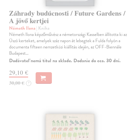
Záhrady budúcnosti / Future Gardens /
A jövő kertjei
Németh Ilona
| Kniha
Németh Ilona képzőművész a németországi Kasselben állította ki az
Úszó kerteket, amelyek száz napon át lebegtek a Fulda folyón a
documenta fifteen nemzetközi kiállítás idején, az OFF-Biennále
Budapest…
Dodávateľ nemá titul na sklade. Dodanie do cca. 30 dní.
29,10 €
30,00 €
?