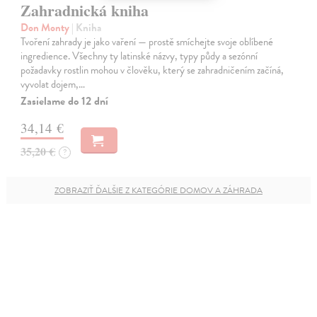
Zahradnická kniha
Don Monty
| Kniha
Tvoření zahrady je jako vaření — prostě smíchejte svoje oblíbené
ingredience. Všechny ty latinské názvy, typy půdy a sezónní
požadavky rostlin mohou v člověku, který se zahradničením začíná,
vyvolat dojem,…
Zasielame do 12 dní
34,14 €
35,20 €
?
ZOBRAZIŤ ĎALŠIE Z KATEGÓRIE DOMOV A ZÁHRADA