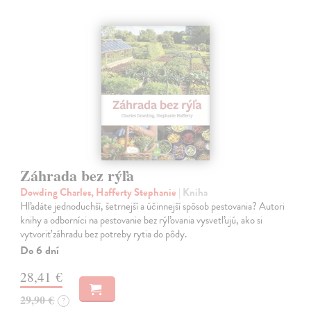
Záhrada bez rýľa
Dowding Charles, Hafferty Stephanie
| Kniha
Hľadáte jednoduchší, šetrnejší a účinnejší spôsob pestovania? Autori
knihy a odborníci na pestovanie bez rýľovania vysvetľujú, ako si
vytvoriť záhradu bez potreby rytia do pôdy.
Do 6 dní
28,41 €
29,90 €
?