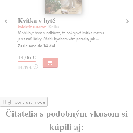
Kvítka v bytě
T
kolektív autorov
| Kniha
Že
Mohli bychom si nalhávat, že pokojová kvítka rostou
Bal
jen z naší lásky. Mohli bychom vám poradit, jak ...
nej
Zasielame do 14 dní
Za
14,06 €
16
14,49 €
16
?
High-contrast mode
Čitatelia s podobným vkusom si
kúpili aj: