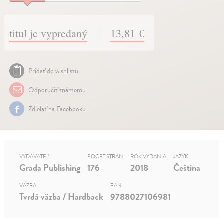
titul je vypredaný
13,81 €
Pridať do wishlistu
Odporučiť známemu
Zdielať na Facebooku
VYDAVATEĽ
POČET STRÁN
ROK VYDANIA
JAZYK
Grada Publishing
176
2018
Čeština
VÄZBA
EAN
Tvrdá väzba / Hardback
9788027106981