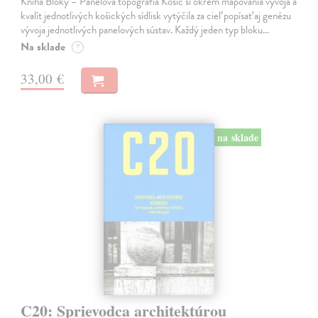
Kniha Bloky – Panelová topografia Košíc si okrem mapovania vývoja a
kvalít jednotlivých košických sídlisk vytýčila za cieľ popísať aj genézu
vývoja jednotlivých panelových sústav. Každý jeden typ bloku…
Na sklade
?
33,00 €
na sklade
C20: Sprievodca architektúrou