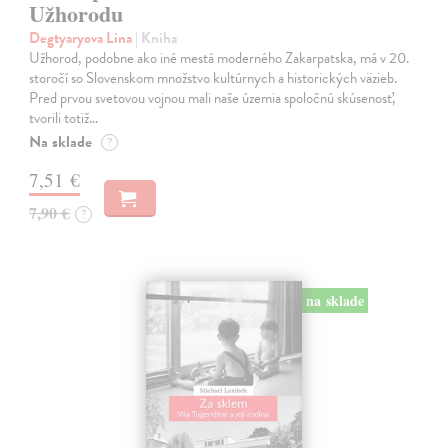
Užhorodu
Degtyaryova Lina
| Kniha
Užhorod, podobne ako iné mestá moderného Zakarpatska, má v 20.
storočí so Slovenskom množstvo kultúrnych a historických väzieb.
Pred prvou svetovou vojnou mali naše územia spoločnú skúsenosť,
tvorili totiž…
Na sklade
?
7,51 €
7,90 €
?
na sklade