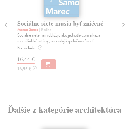
Sociálne siete musia byť zničené
S
K
Marec Samo
| Kniha
Sociálne siete nám ubližujú ako jednotlivcom a kazia
Mik
medziľudské vzťahy, rozkladajú spoločnosť a def...
Mon
o k
Na sklade
?
Na
16,44 €
23
16,95 €
?
24
Ďalšie z kategórie architektúra