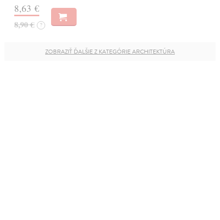
8,63 €
8,90 €
?
ZOBRAZIŤ ĎALŠIE Z KATEGÓRIE ARCHITEKTÚRA