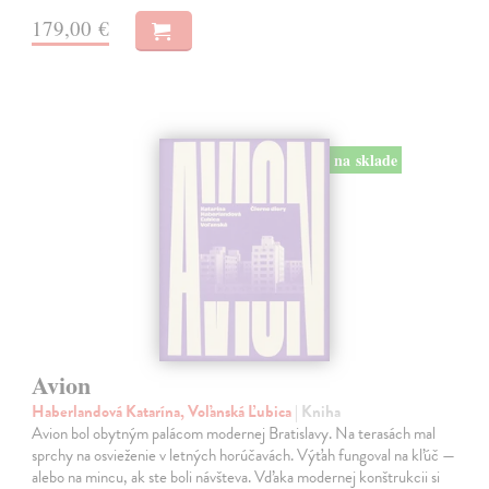
179,00 €
na sklade
Avion
Haberlandová Katarína, Voľanská Ľubica
| Kniha
Avion bol obytným palácom modernej Bratislavy. Na terasách mal
sprchy na osvieženie v letných horúčavách. Výťah fungoval na kľúč —
alebo na mincu, ak ste boli návšteva. Vďaka modernej konštrukcii si