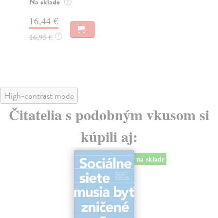
o k
Na sklade
?
Na
16,44 €
23
16,95 €
?
24
High-contrast mode
Čitatelia s podobným vkusom si
kúpili aj:
na sklade