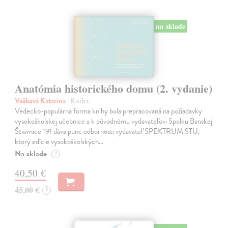
na sklade
Anatómia historického domu (2. vydanie)
Vošková Katarína
| Kniha
Vedecko-populárna forma knihy bola prepracovaná na požiadavky
vysokoškolskej učebnice a k pôvodnému vydavateľovi Spolku Banskej
Štiavnice ´91 dáva punc odbornosti vydavateľ SPEKTRUM STU,
ktorý edície vysokoškolských…
Na sklade
?
40,50 €
45,00 €
?