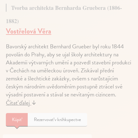
Tvorba architekta Bernharda Gruebera (1806-
1882)
Vostřelová Věra
Bavorský architekt Bernhard Grueber byl roku 1844
povolán do Prahy, aby se ujal školy architektury na
Akademii výtvarných umění a pozvedl stavební produkci
v Čechách na uměleckou úroveň. Získával přední
zemské a šlechtické zakázky, ovšem s narůstajícím
českým národním uvědoměním postupně ztrácel své
výsadní postavení a stával se nevítaným cizincem.
Čítať ďalej
↓
Kúpiť
Rezervovať v kníhkupectve