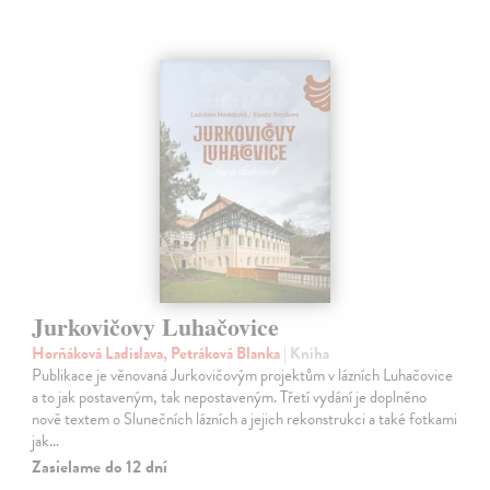
Jurkovičovy Luhačovice
Horňáková Ladislava, Petráková Blanka
| Kniha
Publikace je věnovaná Jurkovičovým projektům v lázních Luhačovice
a to jak postaveným, tak nepostaveným. Třetí vydání je doplněno
nově textem o Slunečních lázních a jejich rekonstrukci a také fotkami
jak…
Zasielame do 12 dní