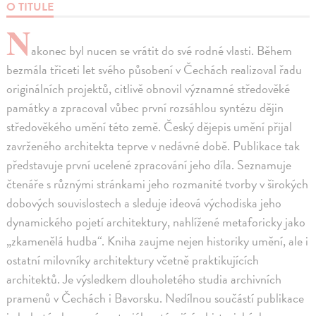
O TITULE
N
akonec byl nucen se vrátit do své rodné vlasti. Během
bezmála třiceti let svého působení v Čechách realizoval řadu
originálních projektů, citlivě obnovil významné středověké
památky a zpracoval vůbec první rozsáhlou syntézu dějin
středověkého umění této země. Český dějepis umění přijal
zavrženého architekta teprve v nedávné době. Publikace tak
představuje první ucelené zpracování jeho díla. Seznamuje
čtenáře s různými stránkami jeho rozmanité tvorby v širokých
dobových souvislostech a sleduje ideová východiska jeho
dynamického pojetí architektury, nahlížené metaforicky jako
„zkamenělá hudba“. Kniha zaujme nejen historiky umění, ale i
ostatní milovníky architektury včetně praktikujících
architektů. Je výsledkem dlouholetého studia archivních
pramenů v Čechách i Bavorsku. Nedílnou součástí publikace