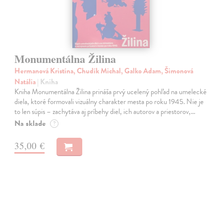
Monumentálna Žilina
Hermanová Kristína, Chudík Michal, Galko Adam, Šimonová
Natália
| Kniha
Kniha Monumentálna Žilina prináša prvý ucelený pohľad na umelecké
diela, ktoré formovali vizuálny charakter mesta po roku 1945. Nie je
to len súpis – zachytáva aj príbehy diel, ich autorov a priestorov,…
Na sklade
?
35,00 €