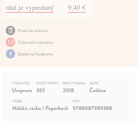
titul je vypredaný
9,40 €
Pridať do wishlistu
Odporučiť známemu
Zdielať na Facebooku
VYDAVATEĽ
POČET STRÁN
ROK VYDANIA
JAZYK
Umprum
392
2018
Čeština
VÄZBA
EAN
Mäkká väzba / Paperback
9788087989388