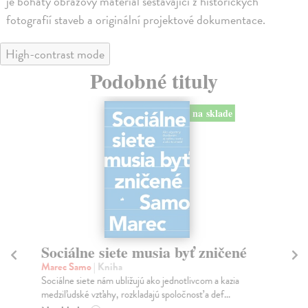
je bohatý obrazový materiál sestávající z historických
fotografií staveb a originální projektové dokumentace.
High-contrast mode
Podobné tituly
na sklade
Sociálne siete musia byť zničené
S
K
Marec Samo
| Kniha
Sociálne siete nám ubližujú ako jednotlivcom a kazia
Mik
medziľudské vzťahy, rozkladajú spoločnosť a def...
Mon