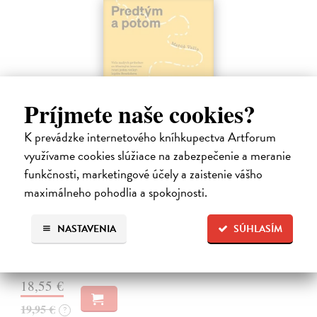
Príjmete naše cookies?
K prevádzke internetového kníhkupectva Artforum
využívame cookies slúžiace na zabezpečenie a meranie
Predtým a potom
funkčnosti, marketingové účely a zaistenie vášho
Vallo Matúš
| Kniha
maximálneho pohodlia a spokojnosti.
Predtým tu bola vízia skupiny nadšencov, ktorí chceli premeniť
hlavné mesto Slovenska na modernú európsku metropolu. Dnes je tu
Bratislava a jej primátor Matúš Vallo, ktorí ukazujú, že aj zdanlivo
NASTAVENIA
SÚHLASÍM
naivné…
Na sklade
?
18,55 €
19,95 €
?