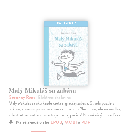
E-KNIHA
Malý Mikuláš sa zabáva
Goscinny René
| Elektronická kniha
Malý Mikuláš sa ako každé dieťa najradšej zabáva. Skladá puzzle s
ockom, spraví si piknik so susedom, pánom Bledurom, ide na svadbu,
kde stretne bratrancov – to je naozaj paráda! No zakaždým, keď sa s…
Na stiahnutie ako
EPUB
,
MOBI
a
PDF