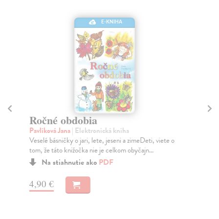
E-KNIHA
Ročné obdobia
Je
Pavlíková Jana
| Elektronická kniha
Ca
Veselé básničky o jari, lete, jeseni a zimeDeti, viete o
Čar
tom, že táto knižočka nie je celkom obyčajn...
ľad
Na stiahnutie ako
PDF
4,90 €
7,