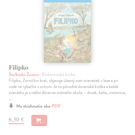
Filipko
Štelbaská Zuzana
| Elektronická kniha
Filipko, Zorničkin brat, objavuje úžasný svet zvieratiek v lese a pri
vode na rybačke s ockom. Je to pôvodná slovenská knižka a každé
zvieratko je z nášho dôverne známeho okolia – diviak, kaňa, vretenica,
…
Na stiahnutie ako
PDF
6,30 €