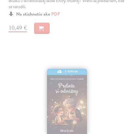
skúšku v škriatkovskej škole Elvíry Múdrej? Vrátili sa predsa tam, kde
sa narodili.
Na stiahnutie ako
PDF
10,49 €
E-KNIHA