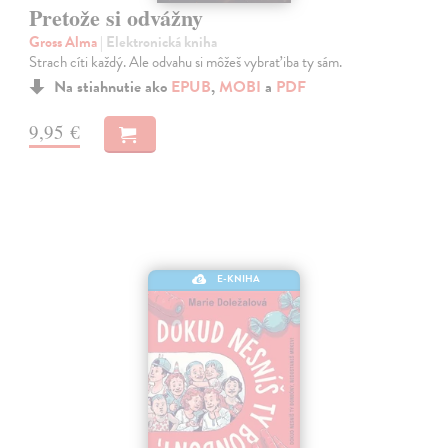
Pretože si odvážny
Gross Alma
| Elektronická kniha
Strach cíti každý. Ale odvahu si môžeš vybrať iba ty sám.
Na stiahnutie ako
EPUB
,
MOBI
a
PDF
9,95 €
E-KNIHA