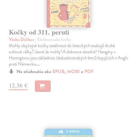
Kočky od 311. peruti
Vácha Dalibor
| Elektronická kniha
Mohly obyčejné kočky zasáhnout do leteckých soubojů druhé
světové války? Jasně že mohly! A dokonce zásadně! Hangáry v
Honingtonu jsou základnou československých letců bojujících v Anglii
proti Německu,…
Na stiahnutie ako
EPUB
,
MOBI
a
PDF
12,36 €
E-KNIHA