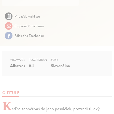
Pridať do wishlistu
Odporučiť známemu
Zdielať na Facebooku
VYDAVATEĽ
POČET STRÁN
JAZYK
Albatros
64
Slovenčina
O TITULE
K
eď sa započúvaš do jeho pesničiek, prezradí ti, aký