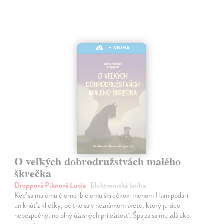
E-KNIHA
O veľkých dobrodružstvách malého
škrečka
Droppová Piknová Lucia
| Elektronická kniha
Keď sa malému čierno-bielemu škrečkovi menom Ham podarí
uniknúť z klietky, ocitne sa v neznámom svete, ktorý je síce
nebezpečný, no plný úžasných príležitostí. Špajza sa mu zdá ako