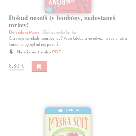
Dokud nesníš ty bonbóny, nedostaneš
mrkev!
Doležalová Marie
| Elektronická kniha
Otravuje tě mladší sourozenec? A co kdyby si ho odvezli třeba piráti a
konečně by byl od něj pokoj?
Na stiahnutie ako
PDF
8,80 €
E-KNIHA