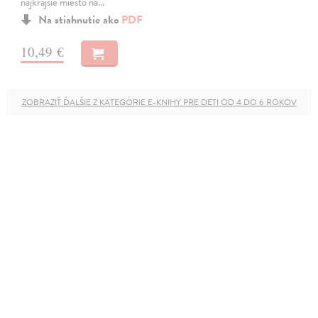
najkrajšie miesto na…
Na stiahnutie ako
PDF
10,49 €
ZOBRAZIŤ ĎALŠIE Z KATEGÓRIE E-KNIHY PRE DETI OD 4 DO 6 ROKOV