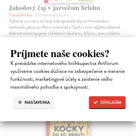
Jahodový čaj v jazvečom brlohu
Canal Eulalia
| Elektronická kniha
Vyberte sa s nami do lesa, kde spoznáte štyroch kamarátov:
medveďa, jazveca, vlka a veveričiaka. Spolu s nimi zažijete zábavné
dobrodružstvá spojené s hľadaním okuliarov, kľúčov, snov a šťastia.
Na stiahnutie ako
PDF
Príjmete naše cookies?
8,40 €
K prevádzke internetového kníhkupectva Artforum
využívame cookies slúžiace na zabezpečenie a meranie
funkčnosti, marketingové účely a zaistenie vášho
maximálneho pohodlia a spokojnosti.
E-KNIHA
NASTAVENIA
SÚHLASÍM