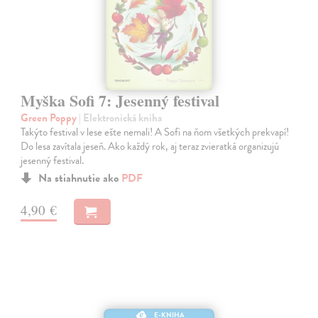
Myška Sofi 7: Jesenný festival
Green Poppy
| Elektronická kniha
Takýto festival v lese ešte nemali! A Sofi na ňom všetkých prekvapí!
Do lesa zavítala jeseň. Ako každý rok, aj teraz zvieratká organizujú
jesenný festival.
Na stiahnutie ako
PDF
4,90 €
E-KNIHA