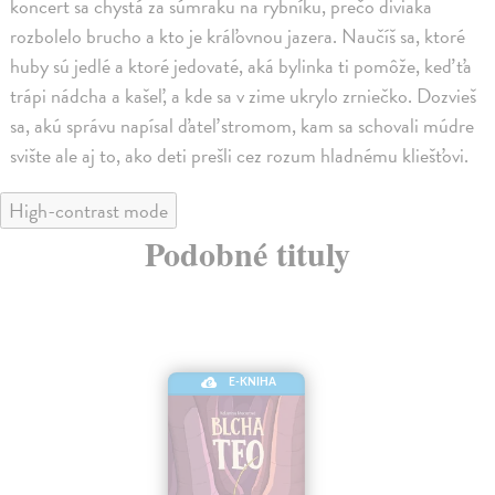
koncert sa chystá za súmraku na rybníku, prečo diviaka
rozbolelo brucho a kto je kráľovnou jazera. Naučíš sa, ktoré
huby sú jedlé a ktoré jedovaté, aká bylinka ti pomôže, keď ťa
trápi nádcha a kašeľ, a kde sa v zime ukrylo zrniečko. Dozvieš
sa, akú správu napísal ďateľ stromom, kam sa schovali múdre
svište ale aj to, ako deti prešli cez rozum hladnému kliešťovi.
High-contrast mode
Podobné tituly
E-KNIHA