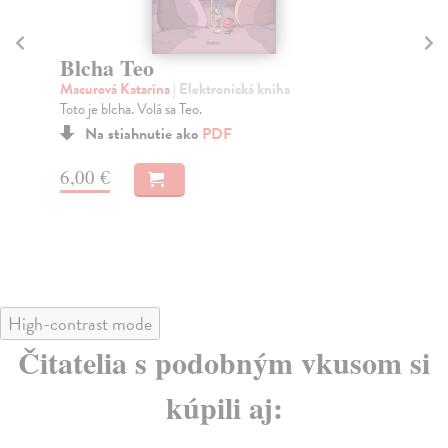
Blcha Teo
Ak
Macurová Katarína
| Elektronická kniha
Ma
Toto je blcha. Volá sa Teo.
Mac
vôb
Na stiahnutie ako
PDF
6,00 €
5,
High-contrast mode
Čitatelia s podobným vkusom si
kúpili aj: