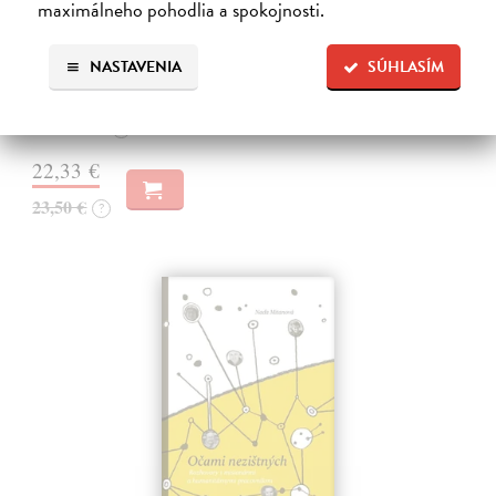
maximálneho pohodlia a spokojnosti.
Svět katolické víry
Barron Robert
| Kniha
NASTAVENIA
SÚHLASÍM
O co jde v katolické víře? Je to jen dva tisíce let stará kulturní
tradice?
Na sklade
?
22,33 €
23,50 €
?