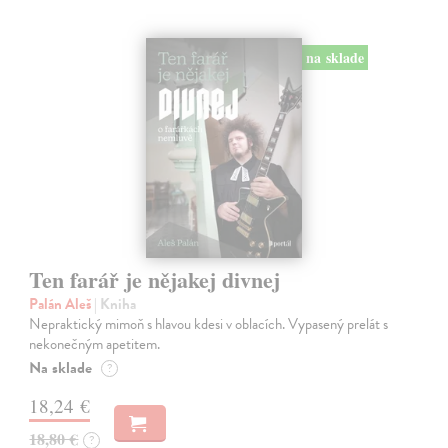
na sklade
Ten farář je nějakej divnej
Palán Aleš
| Kniha
Nepraktický mimoň s hlavou kdesi v oblacích. Vypasený prelát s
nekonečným apetitem.
Na sklade
?
18,24 €
18,80 €
?