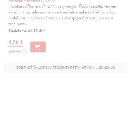
Romans Humbert z
| Kniha
Humbert z Romans († 1277), pátý magistr Řádu kazatelů, ve svém
okružním listu adresovaném celému řádu rozebírá tři řeholní sliby,
poslušnost, chudobu a čistotu, a s nimi spojené ctnosti, pokoru a
trpělivost.…
Zasielame do 12 dní
4,56 €
4,70 €
?
ZOBRAZIŤ ĎALŠIE Z KATEGÓRIE KRESŤANSTVO A JUDAIZMUS