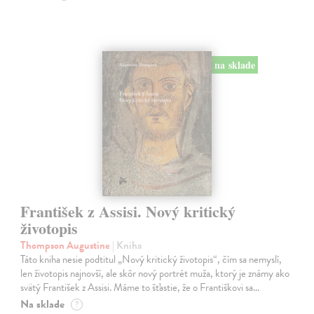
na sklade
František z Assisi. Nový kritický
životopis
Thompson Augustine
| Kniha
Táto kniha nesie podtitul „Nový kritický životopis“, čím sa nemyslí,
len životopis najnovší, ale skôr nový portrét muža, ktorý je známy ako
svätý František z Assisi. Máme to šťastie, že o Františkovi sa…
Na sklade
?