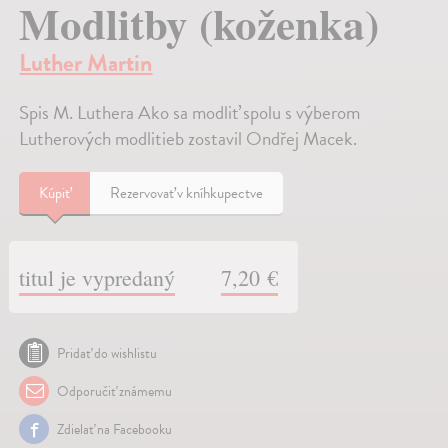
Modlitby (koženka)
Luther Martin
Spis M. Luthera Ako sa modliť spolu s výberom
Lutherových modlitieb zostavil Ondřej Macek.
Kúpiť
Rezervovať v kníhkupectve
titul je vypredaný
7,20 €
Pridať do wishlistu
Odporučiť známemu
Zdielať na Facebooku