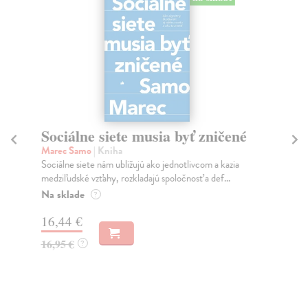
Sociálne siete musia byť zničené
S
K
Marec Samo
| Kniha
Sociálne siete nám ubližujú ako jednotlivcom a kazia
Mik
medziľudské vzťahy, rozkladajú spoločnosť a def...
Mon
o k
Na sklade
?
Na
16,44 €
23
16,95 €
?
24