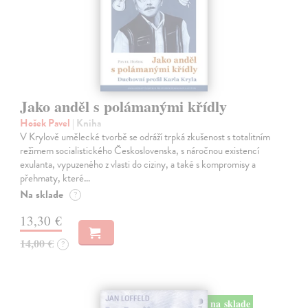
Jako anděl s polámanými křídly
Hošek Pavel
| Kniha
V Krylově umělecké tvorbě se odráží trpká zkušenost s totalitním
režimem socialistického Československa, s náročnou existencí
exulanta, vypuzeného z vlasti do ciziny, a také s kompromisy a
přehmaty, které…
Na sklade
?
13,30 €
14,00 €
?
na sklade