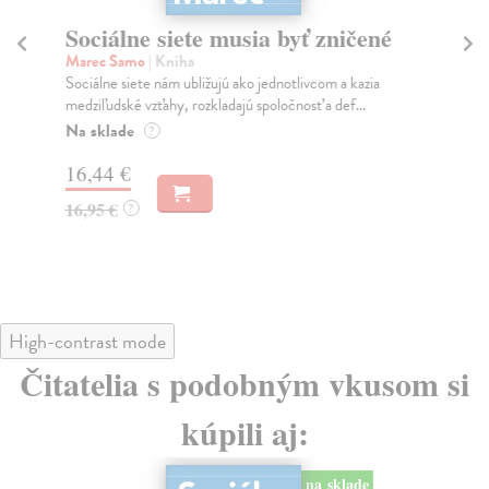
Sociálne siete musia byť zničené
S
K
Marec Samo
| Kniha
Sociálne siete nám ubližujú ako jednotlivcom a kazia
Mik
medziľudské vzťahy, rozkladajú spoločnosť a def...
Mon
o k
Na sklade
?
Na
16,44 €
23
16,95 €
?
24
High-contrast mode
Čitatelia s podobným vkusom si
kúpili aj:
na sklade