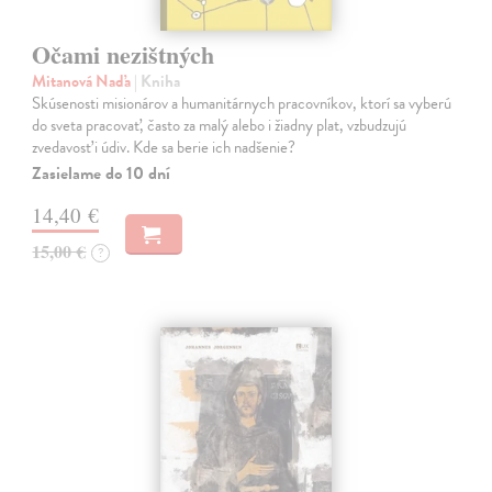
Očami nezištných
Mitanová Naďa
| Kniha
Skúsenosti misionárov a humanitárnych pracovníkov, ktorí sa vyberú
do sveta pracovať, často za malý alebo i žiadny plat, vzbudzujú
zvedavosť i údiv. Kde sa berie ich nadšenie?
Zasielame do 10 dní
14,40 €
15,00 €
?