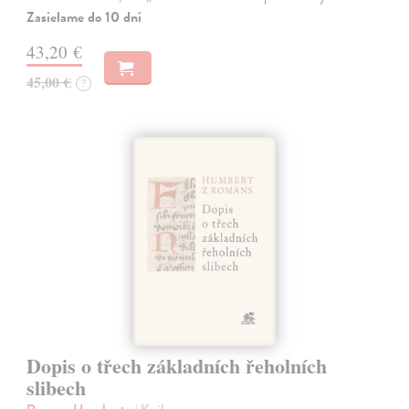
Zasielame do 10 dní
43,20 €
45,00 €
?
Dopis o třech základních řeholních
slibech