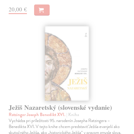
20,00 €
Ježiš Nazaretský (slovenské vydanie)
Ratzinger Joseph Benedikt XVI.
| Kniha
Vychádza pri príležitosti 95. narodenín Josepha Ratzingera –
Benedikta XVI. V tejto knihe chcem predstaviť Ježiša evanjelií ako
skutočného Ježiša, ako „historického Ježiša“ v pravom zmysle slova.