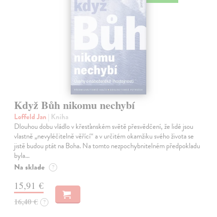
Když Bůh nikomu nechybí
Loffeld Jan
| Kniha
Dlouhou dobu vládlo v křesťanském světě přesvědčení, že lidé jsou
vlastně „nevyléčitelně věřící“ a v určitém okamžiku svého života se
jistě budou ptát na Boha. Na tomto nezpochybnitelném předpokladu
byla…
Na sklade
?
15,91 €
16,40 €
?