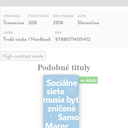
VYDAVATEĽ
POČET STRÁN
ROK VYDANIA
JAZYK
Tranoscius
208
2018
Slovenčina
VÄZBA
EAN
Tvrdá väzba / Hardback
9788071405412
High-contrast mode
Podobné tituly
na sklade