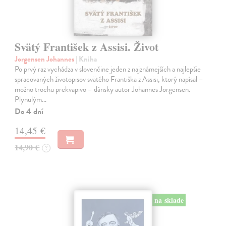
Svätý František z Assisi. Život
Jorgensen Johannes
| Kniha
Po prvý raz vychádza v slovenčine jeden z najznámejších a najlepšie
spracovaných životopisov svätého Františka z Assisi, ktorý napísal –
možno trochu prekvapivo – dánsky autor Johannes Jorgensen.
Plynulým…
Do 4 dní
14,45 €
14,90 €
?
na sklade