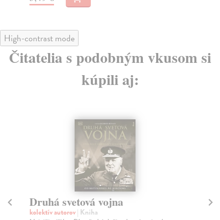
High-contrast mode
Čitatelia s podobným vkusom si
kúpili aj:
na sklade
Druhá kniha o Bratislave
Dvořák Pavel
| Kniha
D