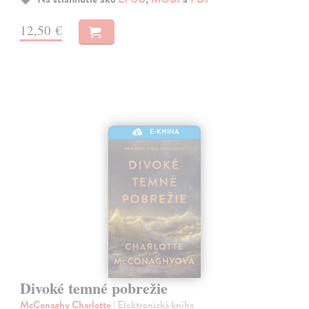
12,50 €
E-KNIHA
Divoké temné pobrežie
McConaghy Charlotte
| Elektronická kniha