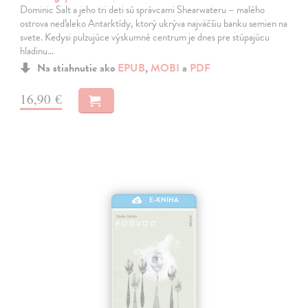
Dominic Salt a jeho tri deti sú správcami Shearwateru – malého
ostrova neďaleko Antarktídy, ktorý ukrýva najväčšiu banku semien na
svete. Kedysi pulzujúce výskumné centrum je dnes pre stúpajúcu
hladinu…
Na stiahnutie ako
EPUB
,
MOBI
a
PDF
16,90 €
E-KNIHA