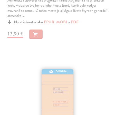
Arménska spisovateľka a blogerka Narine Abgarian sa na stránkach
knihy vracia do svojho rodného mesta Berd, ktoré bolo kedysi
zrovnané so zemou. Z tohto mesta je aj sága o živote štyroch generácií
arménskej…
Na stiahnutie ako
EPUB
,
MOBI
a
PDF
13,90 €
E-KNIHA