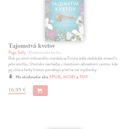
Tajomstvá kvetov
Page Sally
| Elektronická kniha
Rok po smrti milovaného manžela sa Emma stále nedokáže zmieriť s
jeho smrťou. Útočisko nachádza v miestnom záhradnom centre, kde
jej vôňa a farby kvetov pomáhajú prísť na iné myšlienky.
Na stiahnutie ako
EPUB
,
MOBI
a
PDF
16,95 €