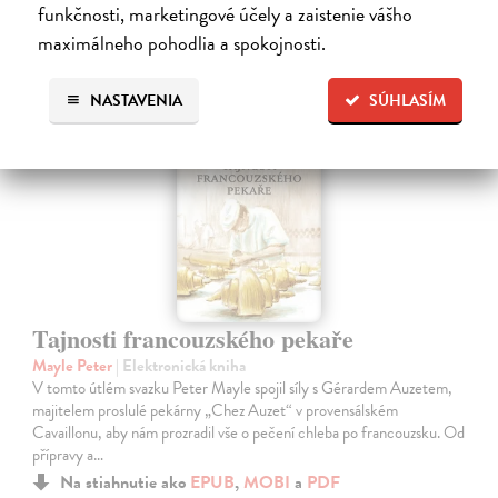
funkčnosti, marketingové účely a zaistenie vášho
maximálneho pohodlia a spokojnosti.
E-KNIHA
NASTAVENIA
SÚHLASÍM
Tajnosti francouzského pekaře
Mayle Peter
| Elektronická kniha
V tomto útlém svazku Peter Mayle spojil síly s Gérardem Auzetem,
majitelem proslulé pekárny „Chez Auzet“ v provensálském
Cavaillonu, aby nám prozradil vše o pečení chleba po francouzsku. Od
přípravy a…
Na stiahnutie ako
EPUB
,
MOBI
a
PDF