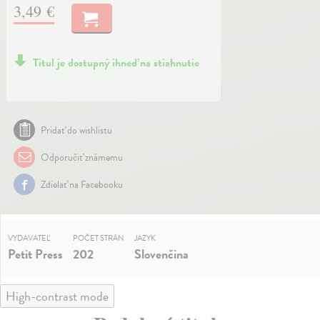
3,49 €
Titul je dostupný ihneď na stiahnutie
Pridať do wishlistu
Odporučiť známemu
Zdielať na Facebooku
VYDAVATEĽ
POČET STRÁN
JAZYK
Petit Press
202
Slovenčina
High-contrast mode