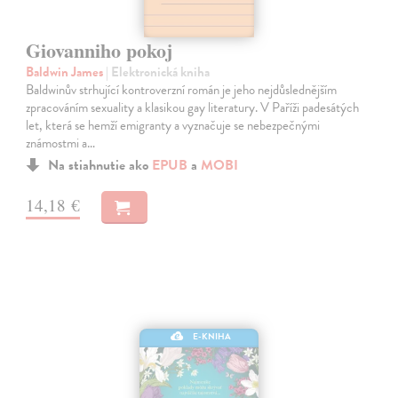
Giovanniho pokoj
Baldwin James
| Elektronická kniha
Baldwinův strhující kontroverzní román je jeho nejdůslednějším
zpracováním sexuality a klasikou gay literatury. V Paříži padesátých
let, která se hemží emigranty a vyznačuje se nebezpečnými
známostmi a…
Na stiahnutie ako
EPUB
a
MOBI
14,18 €
E-KNIHA