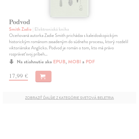
Podvod
Smith Zadie
| Elektronická kniha
Oceňovaná autorka Zadie Smith prichádza s kaleidoskopickým
historickým románom zasadeným do súdneho procesu, ktorý rozdelil
viktoriánske Anglicko. Podvod je román o tom, kto má právo
rozprávať svoj príbeh…
Na stiahnutie ako
EPUB
,
MOBI
a
PDF
17,99 €
ZOBRAZIŤ ĎALŠIE Z KATEGÓRIE SVETOVÁ BELETRIA