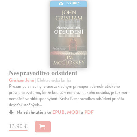
E-KNIHA
Nespravodlivo odsúdení
Grisham John
| Elektronická kniha
Prezumpcia neviny je síce základným princípom demokratického
právneho systému, lenže keď už v ňom raz niekoho odsúdia, je takmer
nemožné verdikt spochybniť. Kniha Nespravodlivo odsúdení prináša
desať skutočných…
Na stiahnutie ako
EPUB
,
MOBI
a
PDF
13,90 €