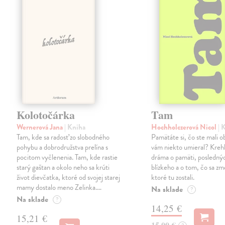
Kolotočárka
Tam
Wernerová Jana
| Kniha
Hochholczerová Nicol
| 
Tam, kde sa radosť zo slobodného
Pamätáte si, čo ste mali 
pohybu a dobrodružstva prelína s
vám niekto umieral? Kreh
pocitom vyčlenenia. Tam, kde rastie
dráma o pamäti, posledný
starý gaštan a okolo neho sa krúti
blízkeho a o tom, čo sa zme
život dievčatka, ktoré od svojej starej
ktoré tu zostali.
mamy dostalo meno Zelinka.…
Na sklade
?
Na sklade
?
14,25 €
15,21 €
15,00 €