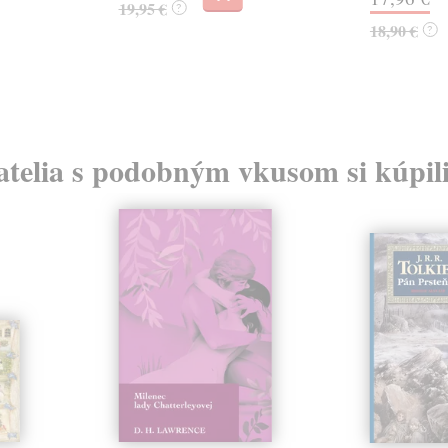
19,95 €
?
18,90 €
?
atelia s podobným vkusom si kúpili