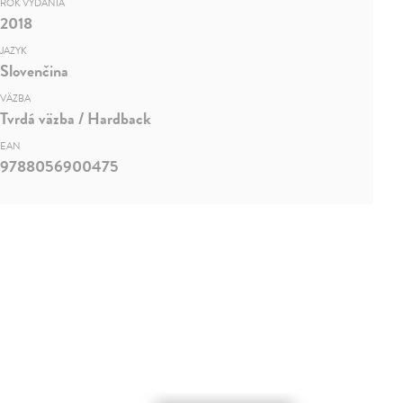
ROK VYDANIA
2018
JAZYK
Slovenčina
VÄZBA
Tvrdá väzba / Hardback
EAN
9788056900475