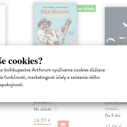
na sklade
še cookies?
ho kníhkupectva Artforum využívame cookies slúžiace
túfek
Pán Hronu
... a ne
e funkčnosti, marketingové účely a zaistenie vášho
labute!
a
Pišťanek Peter
| Kniha
spokojnosti.
y
Pán Hronu je zbierka poviedok,
Juščák Peter
sovateľa a
ktoré sám autor považoval za
Toto zvolanie 
navždy stratené. Štyri roky po
názov románu,
jeho smrt...
ňom cítiť nen
čitateľa....
Na sklade
?
Do 5 dní
18,55 €
17,96 €