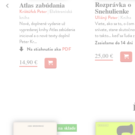
Rozprávka o
Atlas zabúdania
Snehulienke
Krištúfek Peter
| Elektronická
kniha
Uličný Peter
| Kniha
Nové, doplnené vydanie už
Viete, ako sa to, o čom 
vypredanej knihy Atlas zabúdania
snívate, stane skutočno
inicioval a o nové texty doplnil
to takto... keď sa ľudia 
Peter Kr...
Zasielame do 14 dní
Na stiahnutie ako
PDF
25,00 €
14,90 €
na sklade