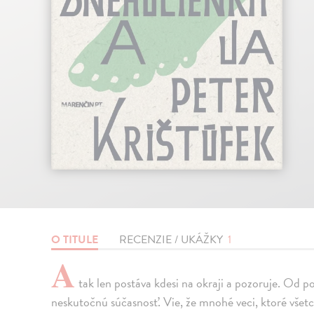
O TITULE
RECENZIE / UKÁŽKY
1
A
tak len postáva kdesi na okraji a pozoruje. Od 
neskutočnú súčasnosť. Vie, že mnohé veci, ktoré všet