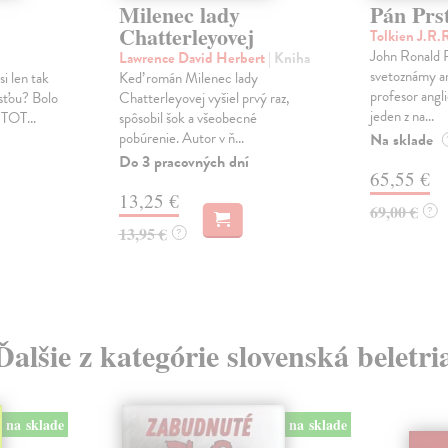
Milenec lady
Pán Prs
Chatterleyovej
Tolkien J.R.
John Ronald R
Lawrence David Herbert
| Kniha
svetoznámy an
si len tak
Keď román Milenec lady
profesor angl
sťou? Bolo
Chatterleyovej vyšiel prvý raz,
jeden z na...
z TOT...
spôsobil šok a všeobecné
pobúrenie. Autor v ň...
Na sklade
Do 3 pracovných dní
65,55 €
13,25 €
69,00 €
?
13,95 €
?
Ďalšie z kategórie slovenská beletri
na sklade
na sklade