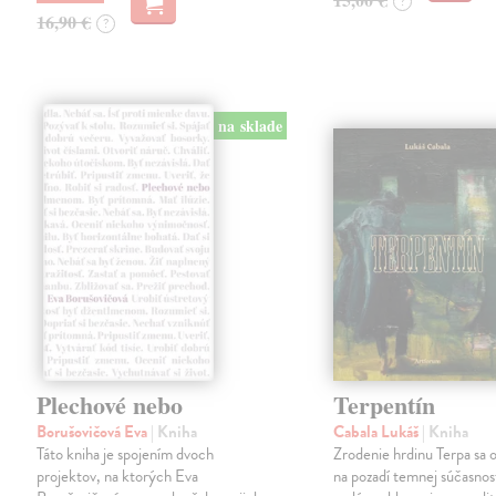
?
16,90 €
?
na sklade
Plechové nebo
Terpentín
Borušovičová Eva
| Kniha
Cabala Lukáš
| Kniha
Táto kniha je spojením dvoch
Zrodenie hrdinu Terpa sa 
projektov, na ktorých Eva
na pozadí temnej súčasnost