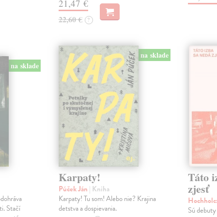
21,47 €
22,60 €
?
na sklade
na sklade
Karpaty!
Táto i
zjesť
Púček Ján
| Kniha
odohráva
Karpaty! Tu som! Alebo nie? Krajina
Hochholc
i. Stačí
detstva a dospievania.
Sú debuty 