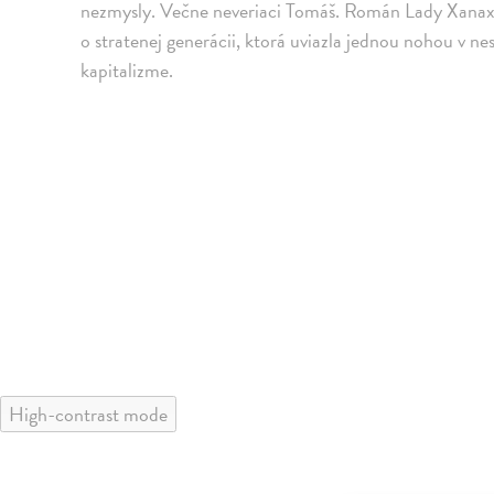
nezmysly. Večne neveriaci Tomáš. Román Lady Xanax, 
o stratenej generácii, ktorá uviazla jednou nohou v
kapitalizme.
High-contrast mode