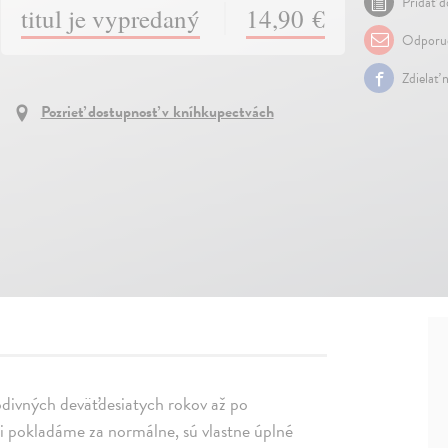
Pridať d
titul je vypredaný
14,90 €
Odporuč
Zdielať 
Pozrieť dostupnosť v kníhkupectvách
podivných deväťdesiatych rokov až po
ci pokladáme za normálne, sú vlastne úplné