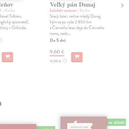
teňov
Veľký pán Dunaj
Na
ps
R.
| Kniha
kolektív autorov
| Kniha
Ke
euel Tolkien,
Starý Ister, večne mladý Dunaj,
glický spisovateľ,
kým sa po vyše 2 850 km
Lüt
ičtiny v Oxforde,
z Čierneho lesa vleje do Čierneho
Roz
mora, nado...
najz
Do 5 dní
psy
?
Ott
9,60 €
Zas
9,90 €
?
11
13,
a
na sklade