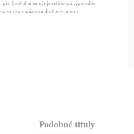
pán Snehulienka a ja je satirickou výpoveďou
 neskorom komunizme a druhou v ranom
Podobné tituly