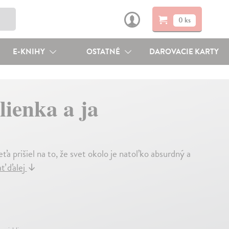
0 ks
E-KNIHY
OSTATNÉ
DAROVACIE KARTY
ienka a ja
ťa prišiel na to, že svet okolo je natoľko absurdný a
ať ďalej
↓