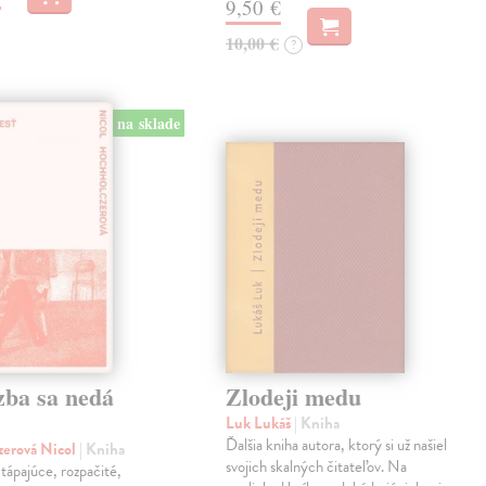
9,50 €
10,00 €
?
na sklade
zba sa nedá
Zlodeji medu
Luk Lukáš
| Kniha
Ďalšia kniha autora, ktorý si už našiel
zerová Nicol
| Kniha
svojich skalných čitateľov. Na
tápajúce, rozpačité,