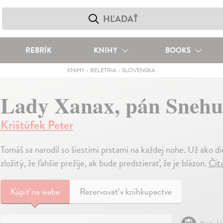
REBRÍK
KNIHY
BOOKS
KNIHY
-
BELETRIA
-
SLOVENSKÁ
Lady Xanax, pán Snehul
Krištúfek Peter
Tomáš sa narodil so šiestimi prstami na každej nohe. Už ako die
zložitý, že ľahšie prežije, ak bude predstierať, že je blázon.
Čít
Kúpiť
na webe
Rezervovať v kníhkupectve