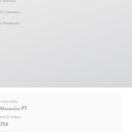
o wishlistu
iť známemu
na Facebooku
VYDAVATEĽ
Marenčin PT
POČET STRÁN
256