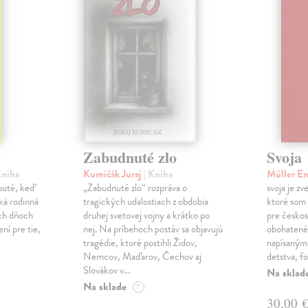
Zabudnuté zlo
Svoja
Kniha
Kumičák Juraj
| Kniha
Müller E
obuté, keď
„Zabudnuté zlo“ rozpráva o
svoja je zv
ká rodinná
tragických udalostiach z obdobia
ktoré som 
ch dňoch
druhej svetovej vojny a krátko po
pre českos
ní pre tie,
nej. Na príbehoch postáv sa objavujú
obohatené
tragédie, ktoré postihli Židov,
napísanými
Nemcov, Maďarov, Čechov aj
detstva, f
Slovákov v…
Na sklad
Na sklade
?
30,00 