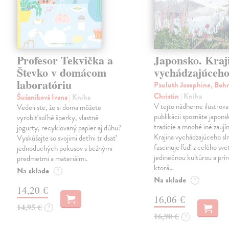
Profesor Tekvička a
Japonsko. Kraj
Števko v domácom
vychádzajúceho
laboratóriu
Pauluth Josephine, Boh
Christin
| Kniha
Šušaníková Ivana
| Kniha
V tejto nádherne ilustrova
Vedeli ste, že si doma môžete
publikácii spoznáte japons
vyrobiť soľné šperky, vlastné
tradície a mnohé iné zaují
jogurty, recyklovaný papier aj dúhu?
Krajina vychádzajúceho sl
Vyskúšajte so svojimi deťmi tridsať
fascinuje ľudí z celého sve
jednoduchých pokusov s bežnými
jedinečnou kultúrou a prí
predmetmi a materiálmi.
ktorá…
Na sklade
?
Na sklade
?
14,20 €
16,06 €
14,95 €
?
16,90 €
?