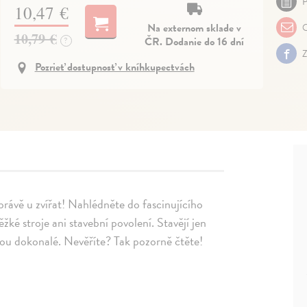
P
10,47 €
Na externom sklade v
O
10,79 €
ČR. Dodanie do 16 dní
?
Z
Pozrieť dostupnosť v kníhkupectvách
i právě u zvířat! Nahlédněte do fascinujícího
ěžké stroje ani stavební povolení. Stavějí jen
 jsou dokonalé. Nevěříte? Tak pozorně čtěte!