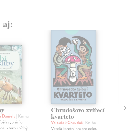
 aj:
by
Chrudošovo zvířecí
Na
kvarteto
á Daniela
| Kniha
Gru
běh vypráví o
Chlu
Valoušek Chrudoš
| Kniha
ce, kterou bídný
moř
Veselá karetní hra pro celou