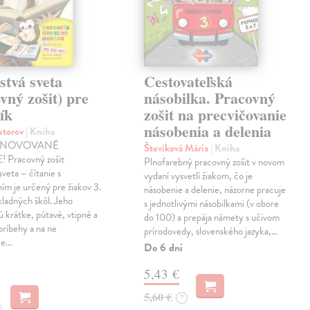
stvá sveta
Cestovateľská
vný zošit) pre
násobilka. Pracovný
ík
zošit na precvičovanie
násobenia a delenia
autorov
| Kniha
INOVOVANÉ
Števíková Mária
| Kniha
 Pracovný zošit
Plnofarebný pracovný zošit v novom
sveta – čítanie s
vydaní vysvetlí žiakom, čo je
m je určený pre žiakov 3.
násobenie a delenie, názorne pracuje
kladných škôl. Jeho
s jednotlivými násobilkami (v obore
 krátke, pútavé, vtipné a
do 100) a prepája námety s učivom
príbehy a na ne
prírodovedy, slovenského jazyka,…
ce…
Do 6 dní
5,43 €
5,60 €
?