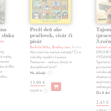
ina
Preži deň ako
Tajom
 slnka
pračlovek, cisár či
(praco
pisár
3.ročn
nke
Barfield Mike, Bradley Jess
| Kniha
kolektív 
nej
Ako trávil čas mamut srstnatý? Čo si
DRUHÉ 
ké zvyky,
mikróby mysleli o Louisovi
VYDANIE!
mavosti
Pasteurovi - vedcovi, ktorý im
Tajomstvá 
nka už dlho
skomplikoval život?
porozumení
ta
ročníka zá
Na sklade
?
rodou,
obsahom sú
13,90 €
zaujímavé 
nadväzujú
14,95 €
?
Do 6 dní
2,43 €
2,50 €
?