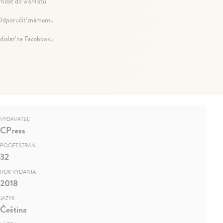
ridať do wishlistu
dporučiť známemu
dielať na Facebooku
VYDAVATEĽ
CPress
POČET STRÁN
32
ROK VYDANIA
2018
JAZYK
Čeština