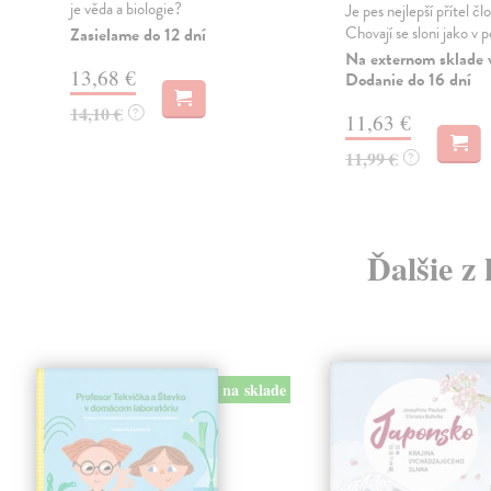
je věda a biologie?
Je pes nejlepší přítel č
Chovají se sloni jako v 
Zasielame do 12 dní
Na externom sklade 
13,68 €
Dodanie do 16 dní
14,10 €
?
11,63 €
11,99 €
?
Ďalšie z
na sklade