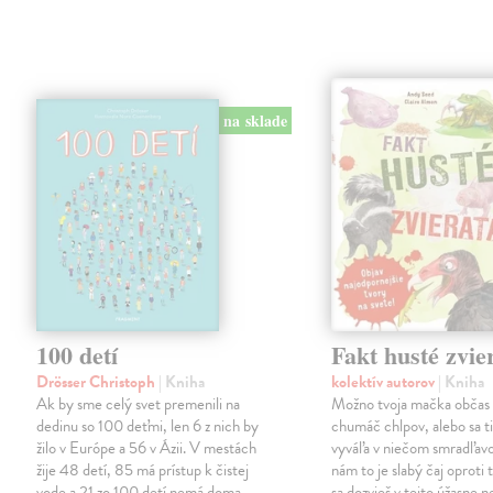
na sklade
100 detí
Fakt husté zvie
Drösser Christoph
| Kniha
kolektív autorov
| Kniha
Ak by sme celý svet premenili na
Možno tvoja mačka občas 
dedinu so 100 deťmi, len 6 z nich by
chumáč chlpov, alebo sa ti
žilo v Európe a 56 v Ázii. V mestách
vyváľa v niečom smradľavo
žije 48 detí, 85 má prístup k čistej
nám to je slabý čaj oproti
vode a 21 zo 100 detí nemá doma
sa dozvieš v tejto úžasne 