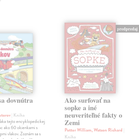
predpredaj
sa dovnútra
Ako surfovať na
v
sopke a iné
neuveriteľné fakty o
autorov
| Kniha
Zemi
aka tejto encyklopedickej
iac ako 60 okienkami s
Potter William, Watson Richard
|
pmi vlakov. Zoznám sa s
Kniha