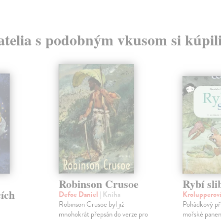
atelia s podobným vkusom si kúpili
Robinson Crusoe
Rybí sli
cích
Defoe Daniel
| Kniha
Krolupperov
Robinson Crusoe byl již
Pohádkový pří
mnohokrát přepsán do verze pro
mořské panen