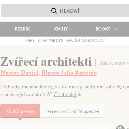
REBRÍK
KNIHY
BOOKS
KNIHY
-
KNIHY PRE DETI
-
NÁUČNÉ DO 10 ROKOV
Zvířecí architekti
Jak se staví 
Nassar Daniel
,
Blasco Julio Antonio
Přehrady, mobilní domky, visuté mosty, podzemní zahrady i pe
studovaných architektů?
Čítať ďalej
↓
Kúpiť
na webe
Rezervovať v kníhkupectve