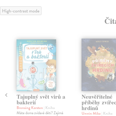
High-contrast mode
Čit
klade
nka
é
Tajuplný svět virů a
Neuvěřitelné
bakterií
příběhy zvíře
hrdinů
Brensing Karsten
| Kniha
Máte doma zvídavé děti? Zajímá
Unwin Mike
| Kniha