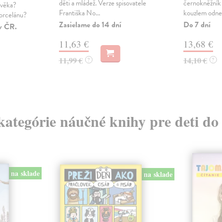
děti a mládež. Verze spisovatele
černokněžník
lověka?
Františka No...
kouzlem odnes
porcelánu?
Zasielame do 14 dní
Do 7 dní
v ČR.
11,63 €
13,68 €
11,99 €
14,10 €
?
?
 kategórie náučné knihy pre deti do
na sklade
na sklade