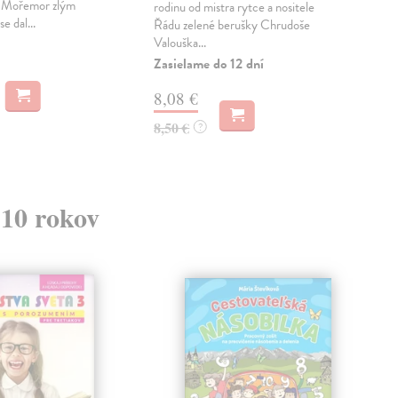
 Mořemor zlým
pich
rodinu od mistra rytce a nositele
e dal...
...
Řádu zelené berušky Chrudoše
Valouška...
Zas
Zasielame do 12 dní
12
8,08 €
13,
8,50 €
?
 10 rokov