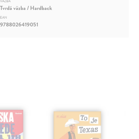
VÄZBA
Tvrdá väzba / Hardback
EAN
9788026419051