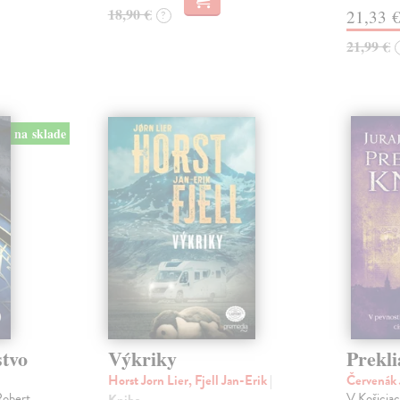
18,90 €
21,33 
?
21,99 €
na sklade
stvo
Výkriky
Prekli
Horst Jorn Lier, Fjell Jan-Erik
|
Červenák 
Robert
V Košicia
Kniha