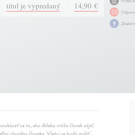
Pridať d
titul je vypredaný
14,90 €
Odporuč
Zdielať 
oukázať na to, ako ďaleko môže človek zájsť.
ľmi chorého človeka. Všetci sa budú mýliť...