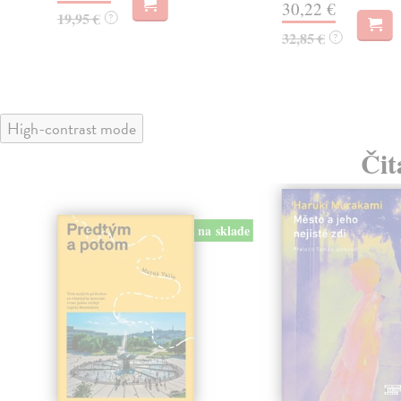
30,22 €
19,95 €
?
32,85 €
?
High-contrast mode
Čit
na sklade