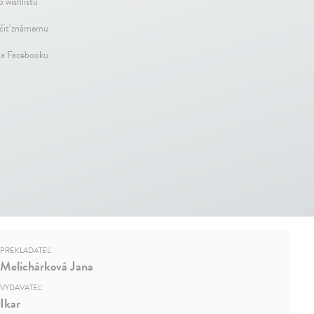
o wishlistu
iť známemu
na Facebooku
PREKLADATEĽ
Melichárková Jana
VYDAVATEĽ
Ikar