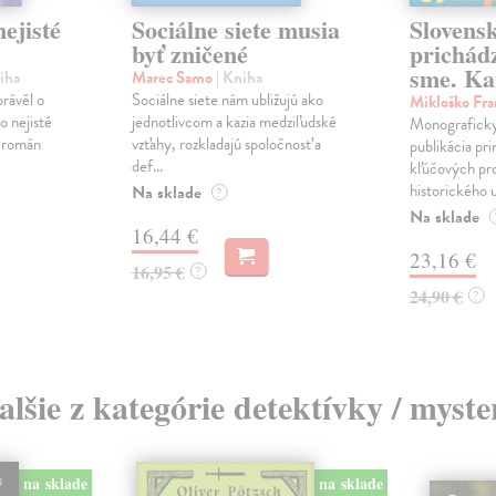
ejisté
Sociálne siete musia
Slovens
byť zničené
prichád
sme. Ka
iha
Marec Samo
| Kniha
právěl o
Sociálne siete nám ubližujú ako
Mikloško Fra
o nejisté
jednotlivcom a kazia medziľudské
Monograficky
ý román
vzťahy, rozkladajú spoločnosť a
publikácia pri
def...
kľúčových pr
historického u
Na sklade
?
Na sklade
16,44 €
23,16 €
16,95 €
?
24,90 €
?
alšie z kategórie detektívky / myste
na sklade
na sklade