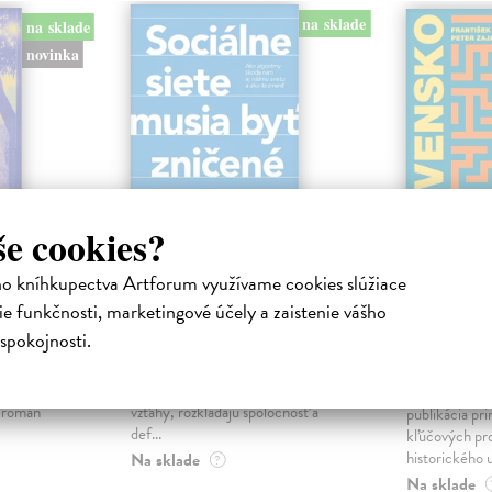
na sklade
na sklade
novinka
še cookies?
ho kníhkupectva Artforum využívame cookies slúžiace
ejisté
Sociálne siete musia
Slovens
e funkčnosti, marketingové účely a zaistenie vášho
byť zničené
prichád
spokojnosti.
sme. Ka
iha
Marec Samo
| Kniha
právěl o
Sociálne siete nám ubližujú ako
Mikloško Fra
o nejisté
jednotlivcom a kazia medziľudské
Monograficky
ý román
vzťahy, rozkladajú spoločnosť a
publikácia pri
def...
kľúčových pr
historického u
Na sklade
?
Na sklade