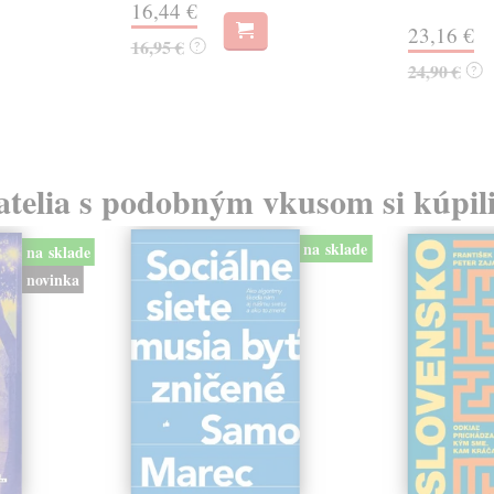
16,44 €
23,16 €
16,95 €
?
24,90 €
?
atelia s podobným vkusom si kúpili
na sklade
na sklade
novinka