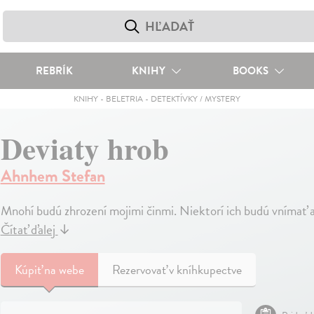
REBRÍK
KNIHY
BOOKS
KNIHY
-
BELETRIA
-
DETEKTÍVKY / MYSTERY
Deviaty hrob
Ahnhem Stefan
Mnohí budú zhrození mojimi činmi. Niektorí ich budú vnímať a
Čítať ďalej
↓
Kúpiť
na webe
Rezervovať v kníhkupectve