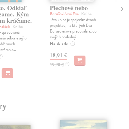
ko. Odkiaľ
Plechové nebo
Po
zame. Kým
Borušovičová Eva
| Kniha
Kun
m kráčame.
Táto kniha je spojením dvoch
Poma
projektov, na ktorých Eva
čty
ntišek
| Kniha
Borušovičová pracovala až do
naps
 spracovaná
svojich posledný...
česk
náša súbor esejí o
Na sklade
Na 
oblémoch
?
tvárania...
18,91 €
14
?
19,90 €
15,
?
ry