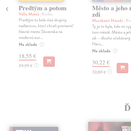
Predtým a potom
Město a jeho n
zdi
Vallo Matúš
| Kniha
Predtým tu bola vízia skupiny
Murakami Haruki
| Kn
nadšencov, ktorí chceli premeniť
Ty jsi to byla, kdo mi vy
hlavné mesto Slovenska na
tom městě. Město a jeh
modernú eur...
zdi – dlouho očekávan
Haru...
Na sklade
?
Na sklade
?
18,55 €
30,22 €
19,95 €
?
32,85 €
?
Ď