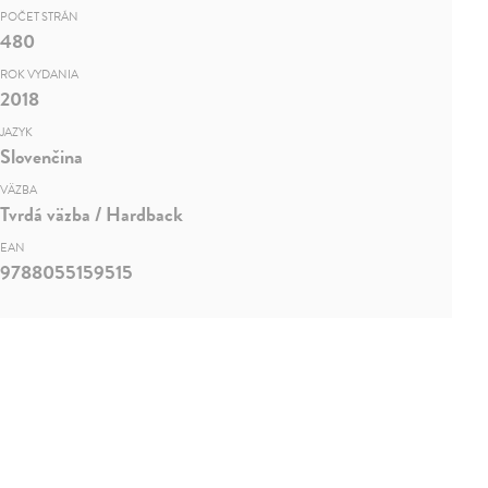
POČET STRÁN
480
ROK VYDANIA
2018
JAZYK
Slovenčina
VÄZBA
Tvrdá väzba / Hardback
EAN
9788055159515