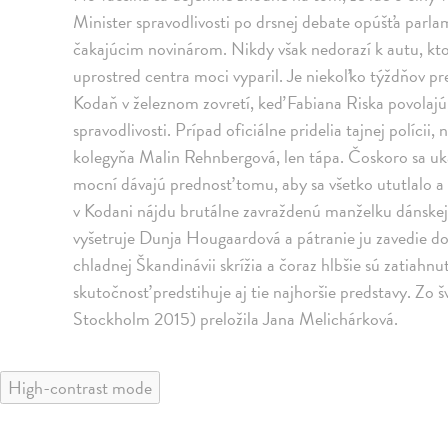
Minister spravodlivosti po drsnej debate opúšťa parla
čakajúcim novinárom. Nikdy však nedorazí k autu, ktor
uprostred centra moci vyparil. Je niekoľko týždňov p
Kodaň v železnom zovretí, keď Fabiana Riska povolajú, 
spravodlivosti. Prípad oficiálne pridelia tajnej políci
kolegyňa Malin Rehnbergová, len tápa. Čoskoro sa ukáže
mocní dávajú prednosť tomu, aby sa všetko ututlalo a
v Kodani nájdu brutálne zavraždenú manželku dánskej te
vyšetruje Dunja Hougaardová a pátranie ju zavedie do
chladnej Škandinávii skrížia a čoraz hlbšie sú zatiahnu
skutočnosť predstihuje aj tie najhoršie predstavy. Zo
Stockholm 2015) preložila Jana Melichárková.
High-contrast mode