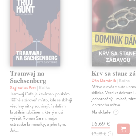
Tramwaj na
Krv sa stane z
Sachsenberg
Dán Dominik
| Kniha
Mŕtve dievča v aute upros
Sagitarius Petr
| Kniha
sídliska. Verdikt doktora 
Tramwaj Cafe je kavárna v polském
jednoznačný - mladá, zdra
Těšíně a zároveň místo, kde se sbíhají
len trochu mŕtva.
všechny nitky související s dalším
Na sklade
brutálním zločinem, který musí
?
vyřešit Roman Saran, major
16,69 €
ostravské kriminálky, a jeho tým.
Jak…
17,95 €
?