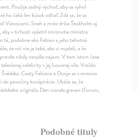
ment. Použije zadný východ, aby sa vyhol
é ho čaká len kúsok odtiaľ. Zdá sa, že sa
red Vianocami. Sneh a mráz držia Štokholm aj
aby v tichosti vyšetril zmiznutie ministra
i, no tá, podobne ako Fabian a jeho tehotná
, že nič nie je také, ako si mysleli, a že
 pravda nikdy nevyšla najavo. V tom istom čase
levíznej celebrity v jej luxusnej vile. Vraždu
 Švédska. Cesty Fabiana a Dunje sa v mrazivo
tí do pavučiny konšpirácie. Ukáže sa, že
 švédskeho originálu Den nionde graven (Forum,
Podobné tituly