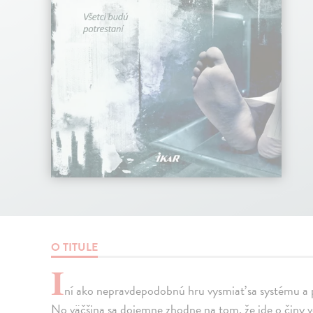
O TITULE
I
ní ako nepravdepodobnú hru vysmiať sa systému a p
No väčšina sa dojemne zhodne na tom, že ide o činy ve