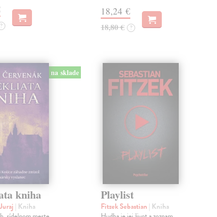
€
18,24 €
?
18,80 €
?
na sklade
ata kniha
Playlist
Juraj
| Kniha
Fitzek Sebastian
| Kniha
ch, sídelnom meste
Hudba je jej život a zoznam