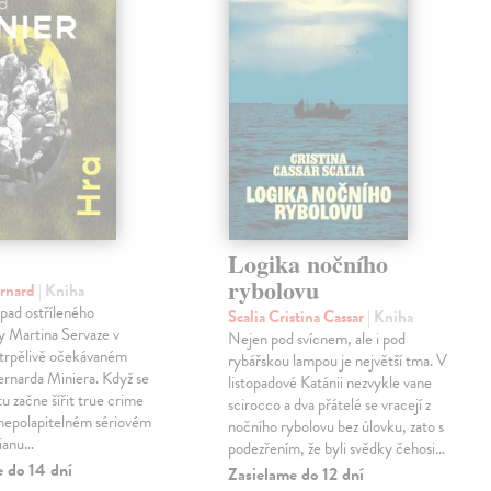
Logika nočního
rybolovu
ernard
| Kniha
pad ostříleného
Scalia Cristina Cassar
| Kniha
ty Martina Servaze v
Nejen pod svícnem, ale i pod
trpělivě očekávaném
rybářskou lampou je největší tma. V
Bernarda Miniera. Když se
listopadové Katánii nezvykle vane
tu začne šířit true crime
scirocco a dva přátelé se vracejí z
 nepolapitelném sériovém
nočního rybolovu bez úlovku, zato s
lianu…
podezřením, že byli svědky čehosi…
e do 14 dní
Zasielame do 12 dní