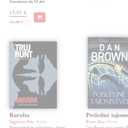
Zasielame do 12 dní
15,91 €
16,40 €
?
Baraba
Posledné tajom
Sagitarius Petr
| Kniha
Brown Dan
| Kniha
Nestandardním způsobem – šípem
Dan Brown nový román: 