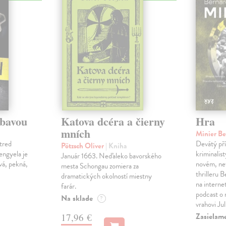
ábavou
Katova dcéra a čierny
Hra
mních
Minier B
tred
Devátý pří
Pötzsch Oliver
| Kniha
Lengyela je
kriminalis
Január 1663. Neďaleko bavorského
vá, pekná,
novém, ne
mesta Schongau zomiera za
thrilleru 
dramatických okolností miestny
na interne
farár.
podcast o
Na sklade
?
vrahovi Ju
Zasielam
17,96 €