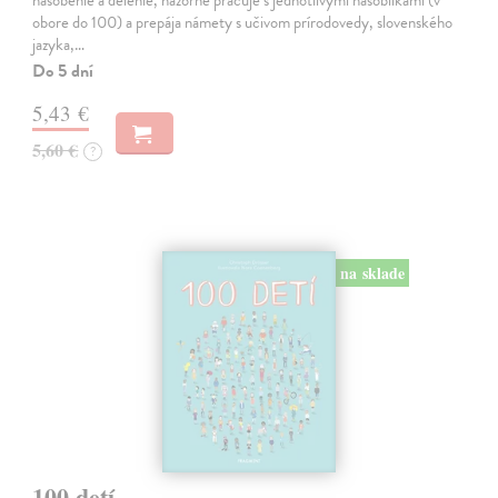
násobenie a delenie, názorne pracuje s jednotlivými násobilkami (v
obore do 100) a prepája námety s učivom prírodovedy, slovenského
jazyka,…
Do 5 dní
5,43 €
5,60 €
?
na sklade
100 detí