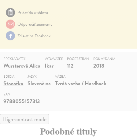
Pridať do wishlistu
Odporučiť známemu
Zdielať na Facebooku
PREKLADATEĽ
VYDAVATEĽ
POČET STRÁN
ROK VYDANIA
Wursterová Alica
Ikar
112
2018
EDÍCIA
JAZYK
VÄZBA
Stonožka
Slovenčina
Tvrdá väzba / Hardback
EAN
9788055157313
High-contrast mode
Podobné tituly