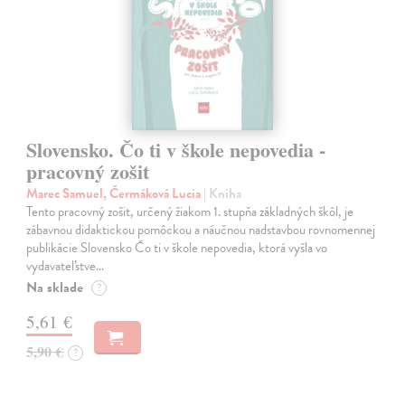
Slovensko. Čo ti v škole nepovedia -
pracovný zošit
Marec Samuel, Čermáková Lucia
| Kniha
Tento pracovný zošit, určený žiakom 1. stupňa základných škôl, je
zábavnou didaktickou pomôckou a náučnou nadstavbou rovnomennej
publikácie Slovensko Čo ti v škole nepovedia, ktorá vyšla vo
vydavateľstve…
Na sklade
?
5,61 €
5,90 €
?