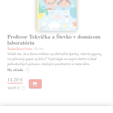
Profesor Tekvička a Števko v domácom
laboratóriu
Šušaníková Ivana
| Kniha
Vedeli ste, že si doma môžete vyrobiť soľné šperky, vlastné jogurty,
recyklovaný papier aj dúhu? Vyskúšajte so svojimi deťmi tridsať
jednoduchých pokusov s bežnými predmetmi a materiálmi.
Na sklade
?
14,20 €
14,95 €
?