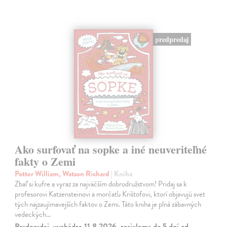
predpredaj
Ako surfovať na sopke a iné neuveriteľné
fakty o Zemi
Potter William, Watson Richard
| Kniha
Zbaľ si kufre a vyraz za najväčším dobrodružstvom! Pridaj sa k
profesorovi Katzensteinovi a morčaťu Krištofovi, ktorí objavujú svet
tých najzaujímavejších faktov o Zemi. Táto kniha je plná zábavných
vedeckých…
Predpredaj, vychádza 11.8.2026, zasielame do 5 dní od