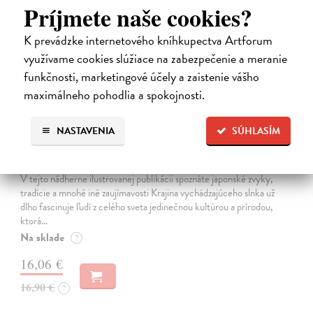
na sklade
Príjmete naše cookies?
K prevádzke internetového kníhkupectva Artforum
využívame cookies slúžiace na zabezpečenie a meranie
funkčnosti, marketingové účely a zaistenie vášho
maximálneho pohodlia a spokojnosti.
NASTAVENIA
SÚHLASÍM
Japonsko. Krajina vychádzajúceho slnka
Pauluth Josephine, Bohnke Christin
| Kniha
V tejto nádherne ilustrovanej publikácii spoznáte japonské zvyky,
tradície a mnohé iné zaujímavosti Krajina vychádzajúceho slnka už
dlho fascinuje ľudí z celého sveta jedinečnou kultúrou a prírodou,
ktorá…
Na sklade
?
16,06 €
16,90 €
?