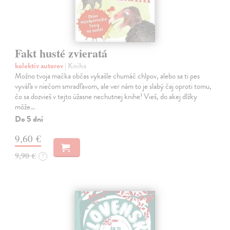
Fakt husté zvieratá
kolektív autorov
| Kniha
Možno tvoja mačka občas vykašle chumáč chlpov, alebo sa ti pes
vyváľa v niečom smradľavom, ale ver nám to je slabý čaj oproti tomu,
čo sa dozvieš v tejto úžasne nechutnej knihe! Vieš, do akej dlžky
môže…
Do 5 dní
9,60 €
9,90 €
?