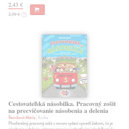
2,43 €
2,50 €
?
Cestovateľská násobilka. Pracovný zošit
na precvičovanie násobenia a delenia
Števíková Mária
| Kniha
Plnofarebný pracovný zošit v novom vydaní vysvetlí žiakom, čo je