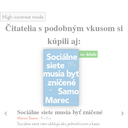
High-contrast mode
Čitatelia s podobným vkusom si
kúpili aj:
na sklade
Sociálne siete musia byť zničené
S
K
Marec Samo
| Kniha
Sociálne siete nám ubližujú ako jednotlivcom a kazia
Mik