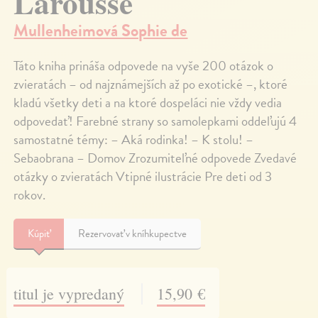
Larousse
Mullenheimová Sophie de
Táto kniha prináša odpovede na vyše 200 otázok o
zvieratách – od najznámejších až po exotické –, ktoré
kladú všetky deti a na ktoré dospeláci nie vždy vedia
odpovedať! Farebné strany so samolepkami oddeľujú 4
samostatné témy: – Aká rodinka! – K stolu! –
Sebaobrana – Domov Zrozumiteľné odpovede Zvedavé
otázky o zvieratách Vtipné ilustrácie Pre deti od 3
rokov.
Kúpiť
Rezervovať v kníhkupectve
titul je vypredaný
15,90 €