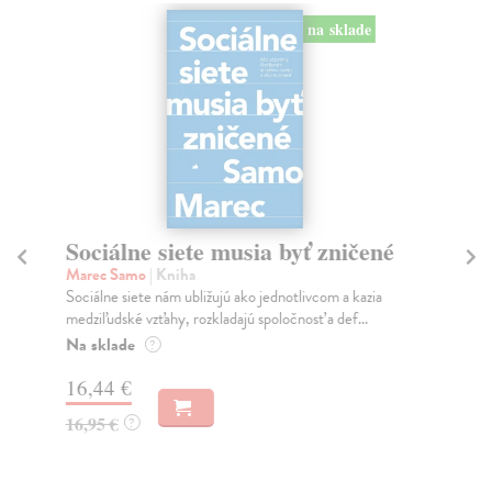
na sklade
Sociálne siete musia byť zničené
S
K
Marec Samo
| Kniha
Sociálne siete nám ubližujú ako jednotlivcom a kazia
Mik
medziľudské vzťahy, rozkladajú spoločnosť a def...
Mon
o k
Na sklade
?
Na
16,44 €
23
16,95 €
?
24