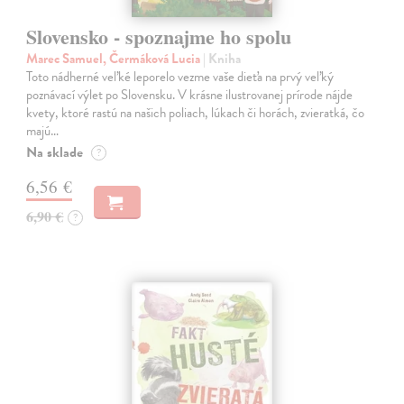
Slovensko - spoznajme ho spolu
Marec Samuel, Čermáková Lucia
| Kniha
Toto nádherné veľké leporelo vezme vaše dieťa na prvý veľký
poznávací výlet po Slovensku. V krásne ilustrovanej prírode nájde
kvety, ktoré rastú na našich poliach, lúkach či horách, zvieratká, čo
majú…
Na sklade
?
6,56 €
6,90 €
?