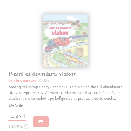
Pozri sa dovnútra vlakov
kolektív autorov
| Kniha
Spoznaj vďaka tejto encyklopedickej knižke s viac ako 60 okienkami s
rôznymi typmi vlakov. Zoznám sa s vlakmi, ktoré za slnečného dňa, za
dažďa či v snehu rachotia po koľajniciach a prevážajú cestujúcich…
Do 5 dní
14,45 €
14,90 €
?