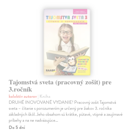
Tajomstvá sveta (pracovný zošit) pre
3.ročník
kolektív autorov
| Kniha
DRUHÉ INOVOVANÉ VYDANIE! Pracovný zošit Tajomstvá
sveta – čítanie s porozumením je určený pre žiakov 3. ročníka
základných škôl. Jeho obsahom sú krátke, pútavé, vtipné a zaujímavé
príbehy a na ne nadväzujúce…
Do 5 dní