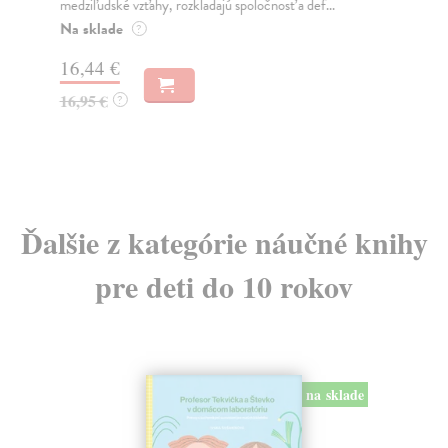
medziľudské vzťahy, rozkladajú spoločnosť a def...
Mon
o k
Na sklade
?
Na
16,44 €
23
16,95 €
?
24
Ďalšie z kategórie náučné knihy
pre deti do 10 rokov
na sklade