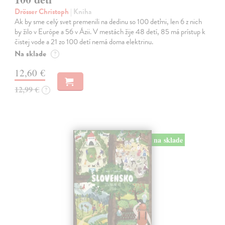
Drösser Christoph
| Kniha
Ak by sme celý svet premenili na dedinu so 100 deťmi, len 6 z nich
by žilo v Európe a 56 v Ázii. V mestách žije 48 detí, 85 má prístup k
čistej vode a 21 zo 100 detí nemá doma elektrinu.
Na sklade
?
12,60 €
12,99 €
?
na sklade