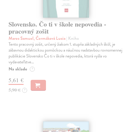
Slovensko. Čo ti v škole nepovedia -
pracovný zošit
Marec Samuel, Čermáková Lucia
| Kniha
Tento pracovný zošit, určený žiakom 1. stupňa základných škôl, je
zábavnou didaktickou pomôckou a náučnou nadstavbou rovnomennej
publikácie Slovensko Čo ti v škole nepovedia, ktorá vyšla vo
vydavateľstve…
Na sklade
?
5,61 €
5,90 €
?