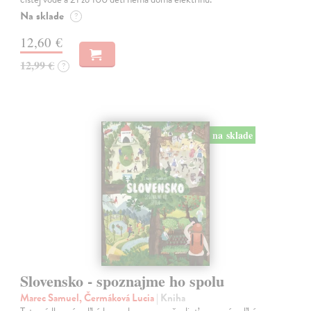
Na sklade
?
12,60 €
12,99 €
?
na sklade
Slovensko - spoznajme ho spolu
Marec Samuel, Čermáková Lucia
| Kniha