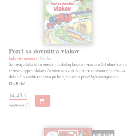
Pozri sa dovnútra vlakov
kolektív autorov
| Kniha
Spoznaj vďaka tejto encyklopedickej knižke s viac ako 60 okienkami s
rôznymi typmi vlakov. Zoznám sa s vlakmi, ktoré za slnečného dňa, za
dažďa či v snehu rachotia po koľajniciach a prevážajú cestujúcich…
Do 5 dní
14,45 €
14,90 €
?
predpredaj