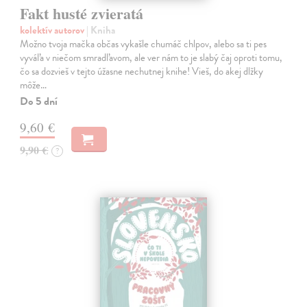
Fakt husté zvieratá
kolektív autorov
| Kniha
Možno tvoja mačka občas vykašle chumáč chlpov, alebo sa ti pes
vyváľa v niečom smradľavom, ale ver nám to je slabý čaj oproti tomu,
čo sa dozvieš v tejto úžasne nechutnej knihe! Vieš, do akej dlžky
môže…
Do 5 dní
9,60 €
9,90 €
?