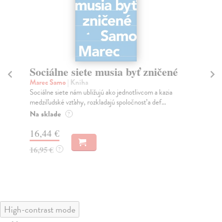
Sociálne siete musia byť zničené
S
K
Marec Samo
| Kniha
Sociálne siete nám ubližujú ako jednotlivcom a kazia
Mik
medziľudské vzťahy, rozkladajú spoločnosť a def...
Mon
o k
Na sklade
?
Na
16,44 €
23
16,95 €
?
24
High-contrast mode