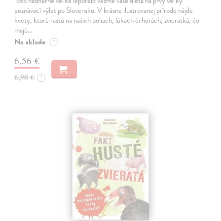
Toto nádherné veľké leporelo vezme vaše dieťa na prvý veľký
poznávací výlet po Slovensku. V krásne ilustrovanej prírode nájde
kvety, ktoré rastú na našich poliach, lúkach či horách, zvieratká, čo
majú…
Na sklade
?
6,56 €
6,90 €
?