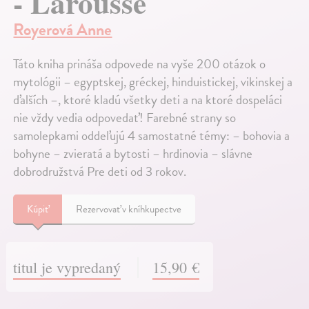
- Larousse
Royerová Anne
Táto kniha prináša odpovede na vyše 200 otázok o
mytológii – egyptskej, gréckej, hinduistickej, vikinskej a
ďalších –, ktoré kladú všetky deti a na ktoré dospeláci
nie vždy vedia odpovedať! Farebné strany so
samolepkami oddeľujú 4 samostatné témy: – bohovia a
bohyne – zvieratá a bytosti – hrdinovia – slávne
dobrodružstvá Pre deti od 3 rokov.
Kúpiť
Rezervovať v kníhkupectve
titul je vypredaný
15,90 €