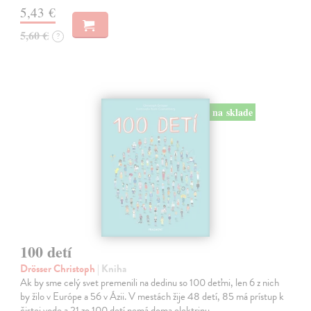
5,43 €
5,60 €
?
na sklade
100 detí
Drösser Christoph
| Kniha
Ak by sme celý svet premenili na dedinu so 100 deťmi, len 6 z nich
by žilo v Európe a 56 v Ázii. V mestách žije 48 detí, 85 má prístup k
čistej vode a 21 zo 100 detí nemá doma elektrinu.