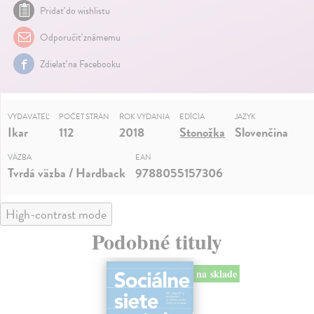
Pridať do wishlistu
Odporučiť známemu
Zdielať na Facebooku
VYDAVATEĽ
POČET STRÁN
ROK VYDANIA
EDÍCIA
JAZYK
Ikar
112
2018
Stonožka
Slovenčina
VÄZBA
EAN
Tvrdá väzba / Hardback
9788055157306
High-contrast mode
Podobné tituly
na sklade