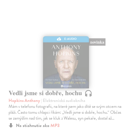
E-AUDIO
novinka
Vedli jsme si dobře, hochu
Hopkins Anthony
| Elektronická audiokniha
Mám v telefonu fotografii, na které jsem jako dítě se svým otcem na
pláži. Často tomu chlapci říkám: „Vedli jsme si dobře, hochu.“ Občas
se zamýšlím nad tím, jak se kluk z Walesu, syn pekaře, dostal až…
Na stiahnutie ako
MP3