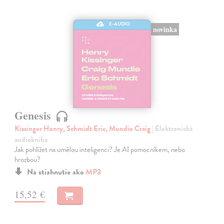
E-AUDIO
novinka
Genesis
Kissinger Henry, Schmidt Eric, Mundie Craig
| Elektronická
audiokniha
Jak pohlížet na umělou inteligenci? Je AI pomocníkem, nebo
hrozbou?
Na stiahnutie ako
MP3
15,52 €