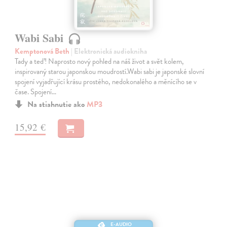
Wabi Sabi
Kemptonová Beth
| Elektronická audiokniha
Tady a teď! Naprosto nový pohled na náš život a svět kolem,
inspirovaný starou japonskou moudrostí.Wabi sabi je japonské slovní
spojení vyjadřující krásu prostého, nedokonalého a měnícího se v
čase. Spojení…
Na stiahnutie ako
MP3
15,92 €
E-AUDIO