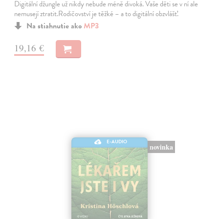
Digitální džungle už nikdy nebude méně divoká. Vaše děti se v ní ale
nemusejí ztratit.Rodičovství je těžké – a to digitální obzvlášť.
Na stiahnutie ako
MP3
19,16 €
E-AUDIO
novinka