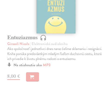
Entuziazmus
Girasoli Nicola
| Elektronická audiokniha
Ako spoločnosť i jednotlivci dnes naraz čelíme sklamaniu i rezignácii.
Kniha ponúka predovšetkým mladým ľuďom duchovnú cestu, ktorá
ich privedie k životu plnému radosti a entuziazmu.
Na stiahnutie ako
MP3
8,00 €