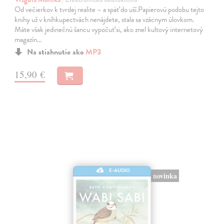
Od večierkov k tvrdej realite – a späť do uší.Papierovú podobu tejto
knihy už v kníhkupectvách nenájdete, stala sa vzácnym úlovkom.
Máte však jedinečnú šancu vypočuť si, ako znel kultový internetový
magazín…
Na stiahnutie ako
MP3
15,90 €
E-AUDIO
novinka