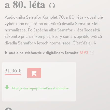
a 80. léta
Audiokniha Semafor Komplet 70. a 80. léta - obsahuje
výběr toho nejlepšího od tvůrců divadla Semafor z let
normalizace. Po úspěchu alba Semafor - léta šedesátá
zákonitě přichází komplet, který sumarizuje dílo tvůrců
divadla Semafor v letech normalizace.
Čítať ďalej
↓
E-audio na stiahnutie v digitálnom formáte
MP3
?
31,96 €
Titul je dostupný ihneď na stiahnutie