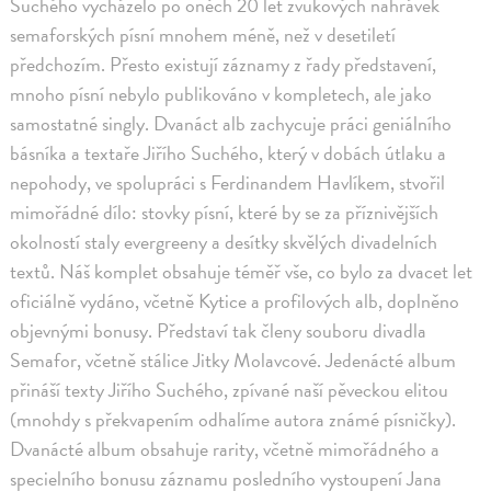
Suchého vycházelo po oněch 20 let zvukových nahrávek
semaforských písní mnohem méně, než v desetiletí
předchozím. Přesto existují záznamy z řady představení,
mnoho písní nebylo publikováno v kompletech, ale jako
samostatné singly. Dvanáct alb zachycuje práci geniálního
básníka a textaře Jiřího Suchého, který v dobách útlaku a
nepohody, ve spolupráci s Ferdinandem Havlíkem, stvořil
mimořádné dílo: stovky písní, které by se za příznivějších
okolností staly evergreeny a desítky skvělých divadelních
textů. Náš komplet obsahuje téměř vše, co bylo za dvacet let
oficiálně vydáno, včetně Kytice a profilových alb, doplněno
objevnými bonusy. Představí tak členy souboru divadla
Semafor, včetně stálice Jitky Molavcové. Jedenácté album
přináší texty Jiřího Suchého, zpívané naší pěveckou elitou
(mnohdy s překvapením odhalíme autora známé písničky).
Dvanácté album obsahuje rarity, včetně mimořádného a
specielního bonusu záznamu posledního vystoupení Jana