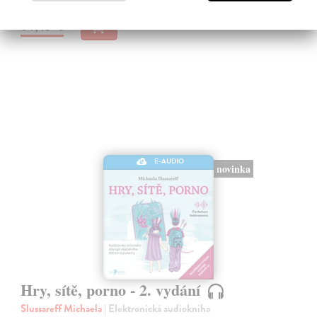
14,45 €
E-AUDIO
novinka
Hry, sítě, porno - 2. vydání
Slussareff Michaela
| Elektronická audiokniha