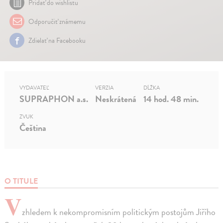
Pridať do wishlistu
Odporučiť známemu
Zdielať na Facebooku
VYDAVATEĽ
VERZIA
DĹŽKA
SUPRAPHON a.s.
Neskrátená
14 hod. 48 min.
ZVUK
Čeština
O TITULE
V
zhledem k nekompromisním politickým postojům Jiřího