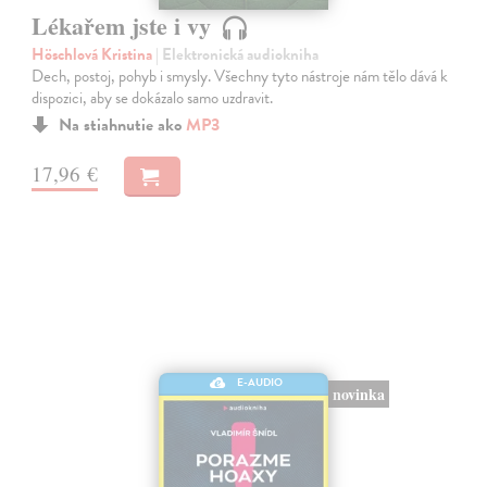
Lékařem jste i vy
Höschlová Kristina
| Elektronická audiokniha
Dech, postoj, pohyb i smysly. Všechny tyto nástroje nám tělo dává k
dispozici, aby se dokázalo samo uzdravit.
Na stiahnutie ako
MP3
17,96 €
E-AUDIO
novinka