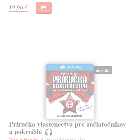
19,96 €
E-AUDIO
novinka
Príručka vlastenectva pre začiatočníkov
a pokročilé
Vrzgula Monika
| Elektronická audiokniha