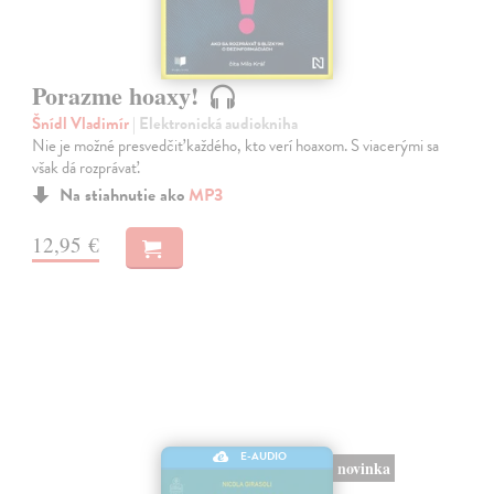
Porazme hoaxy!
Šnídl Vladimír
| Elektronická audiokniha
Nie je možné presvedčiť každého, kto verí hoaxom. S viacerými sa
však dá rozprávať.
Na stiahnutie ako
MP3
12,95 €
E-AUDIO
novinka