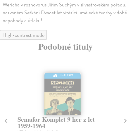
Wericha v rozhovorus Jiřím Suchým v silvestrovském pořadu,
nazvaném Setkání.Dvacet let vítězící umělecké tvorby v době
nepohody a útlaku!
High-contrast mode
Podobné tituly
E-AUDIO
Semafor Komplet 9 her z let
S
1959-1964
1