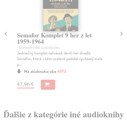
Semafor Komplet 9 her z let
S
1959-1964
1
| Elektronická audiokniha
| E
Jedinečný komplet nahrávek devíti her divadla
Jed
Semafor, které v této ucelené podobě vycházejí zcela
Sem
p...
p...
Na stiahnutie ako
MP3
43,96 €
43
Ďalšie z kategórie iné audioknihy