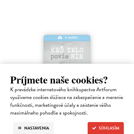
E-AUDIO
Príjmete naše cookies?
K prevádzke internetového kníhkupectva Artforum
Keď telo povie nie
využívame cookies slúžiace na zabezpečenie a meranie
Maté Gábor
| Elektronická audiokniha
funkčnosti, marketingové účely a zaistenie vášho
Prevencia pred chorobami ľudstvo zamestnáva od nepamäti. Lekár a
maximálneho pohodlia a spokojnosti.
uznávaný autor Gábor Maté verí, že spôsob akým premýšľame a
využívame svoju mozgovú kapacitu, má vplyv aj na naše fyzické
zdravie.
NASTAVENIA
SÚHLASÍM
Na stiahnutie ako
MP3