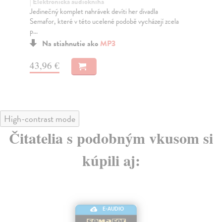
| Elektronická audiokniha
| E
Jedinečný komplet nahrávek devíti her divadla
Jed
Semafor, které v této ucelené podobě vycházejí zcela
Sem
p...
p...
Na stiahnutie ako
MP3
43,96 €
43
High-contrast mode
Čitatelia s podobným vkusom si
kúpili aj:
E-AUDIO