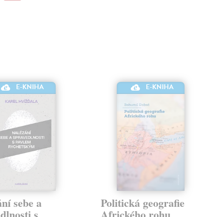
E-KNIHA
E-KNIHA
ní sebe a
Politická geografie
dlnosti s
Afrického rohu