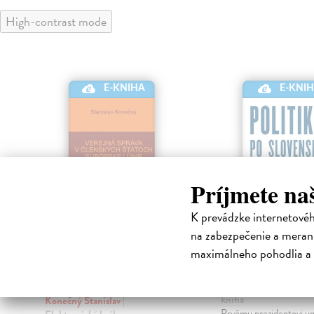
High-contrast mode
E-KNI
E-KNIHA
Príjmete na
K prevádzke internetové
na zabezpečenie a merani
Verejný záujem v
Politika po
maximálneho pohodlia a 
členských štátoch
slovensky
a
Európskej únie
kolektív Autorský
| El
kniha
Konečný Stanislav
|
.
Prvému prezidentovi uni