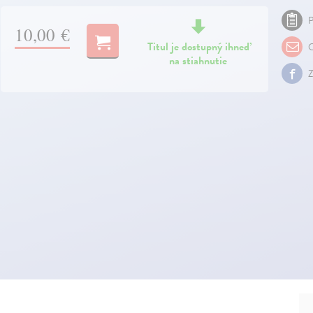
P
10,00 €
Titul je dostupný ihneď
O
na stiahnutie
Z