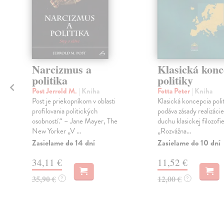
Narcizmus a
Klasická konc
politika
politiky
Post Jerrold M.
| Kniha
Fotta Peter
| Kniha
Post je priekopníkom v oblasti
Klasická koncepcia poli
profilovania politických
podáva zásady realizácie
osobností.“ – Jane Mayer, The
duchu klasickej filozofie
New Yorker „V ...
„Rozvážna...
Zasielame do 14 dní
Zasielame do 10 dní
34,11 €
11,52 €
35,90 €
12,00 €
?
?