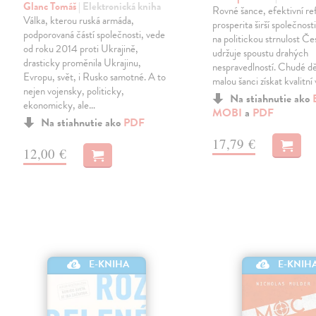
Glanc Tomáš
| Elektronická kniha
Rovné šance, efektivní re
Válka, kterou ruská armáda,
prosperita širší společnosti
podporovaná částí společnosti, vede
na politickou strnulost Če
od roku 2014 proti Ukrajině,
udržuje spoustu drahých
drasticky proměnila Ukrajinu,
nespravedlností. Chudé dě
Evropu, svět, i Rusko samotné. A to
malou šanci získat kvalitní 
nejen vojensky, politicky,
Na stiahnutie ako
ekonomicky, ale…
MOBI
a
PDF
Na stiahnutie ako
PDF
17,79 €
12,00 €
E-KNIHA
E-KNIH