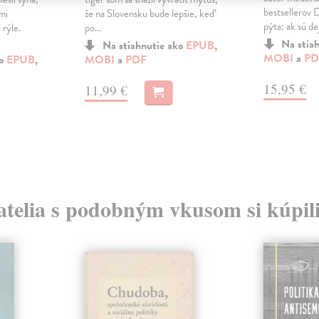
bestsellerov 
ými
že na Slovensku bude lepšie, keď
pýta: ak sú dej
 rýle.
po...
Na stia
Na stiahnutie ako
EPUB
,
MOBI
a
PD
ko
EPUB
,
MOBI
a
PDF
15,95 €
11,99 €
atelia s podobným vkusom si kúpili