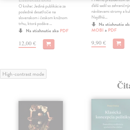
Elektronická kniha
ďalší sadil so zahraničn
O knihe: Jediná publikácia za
návštevami stromy a kul
posledné desaťročie na
Najdlhši...
slovenskom i českom knižnom
trhu, ktorá podáva ...
Na stiahnutie a
MOBI
a
PDF
Na stiahnutie ako
PDF
9,90 €
12,00 €
High-contrast mode
Čit