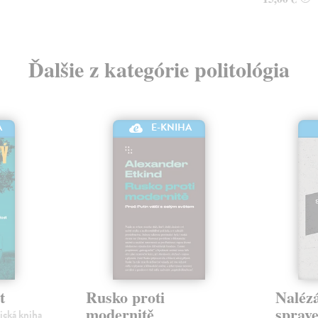
Ďalšie z kategórie politológia
A
E-KNIHA
t
Rusko proti
Nalézá
modernitě
sprave
nická kniha