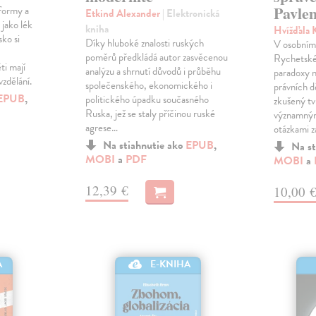
Pavle
formy a
Etkind Alexander
| Elektronická
 jako lék
kniha
Hvížďala 
sko si
Díky hluboké znalosti ruských
V osobním 
poměrů předkládá autor zasvěcenou
Rychetské
ti mají
analýzu a shrnutí důvodů i průběhu
paradoxy n
vzdělání.
společenského, ekonomického i
právních d
EPUB
,
politického úpadku současného
zkušený tv
Ruska, jež se staly příčinou ruské
významným
agrese…
otázkami 
Na stiahnutie ako
EPUB
,
Na st
MOBI
a
PDF
MOBI
a
12,39 €
10,00 
A
E-KNIHA