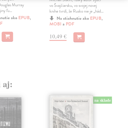
Douglas Murray
naďa
vo Švajčiarsku, vo svojej novej
iny ľu...
domi
knihe tvrdí, že Rusko nie je „hád...
hnutie ako
EPUB
,
Na stiahnutie ako
EPUB
,
F
MO
MOBI
a
PDF
15
10,49 €
 aj:
na sklade