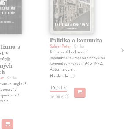
Politika a komunita
Po
itizmu a
sp
Salner Peter
| Kniha
st v
Kniha o vzťahoch medzi
Wol
vých
komunistickou mocou a židovskou
Ele
komunitou v rokoch 1945-1992.
čných
Poli
Autori sa opier...
ch
knih
Na sklade
dva
?
lav
| Kniha
úpri
lovensko-anglická
15,21 €
zložená z 13
MO
íspevkov a 3
16,90 €
?
 a h...
8,