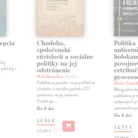
epcia
Chudoba,
Politika
spoločenské
antisem
súvislosti a sociálne
holokau
politiky na jej
povojno
tiky
odstránenie
retribu
 politiky v
.
proceso
Halušková Eva
| Kniha
Publikácia ponúka nový pohľad na
Mičev Stanis
chudobu a sociálnu politiku EÚ
Bilinguálna s
zameranú na jej riešenie.
publikácia je 
Predikuje ...
vedeckých pr
spomienkových
Do 4 dní
Do 4 dní
14,94 €
14,55 €
15,40 €
?
15,00 €
?