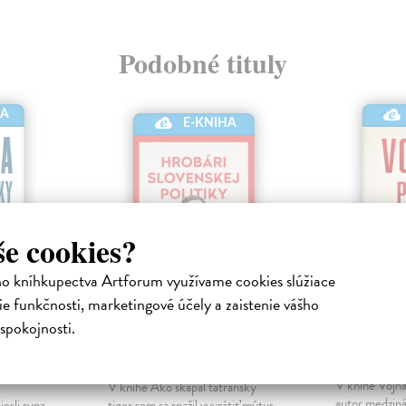
Podobné tituly
HA
E-KNIHA
še cookies?
ho kníhkupectva Artforum využívame cookies slúžiace
e funkčnosti, marketingové účely a zaistenie vášho
Hrobári slovenskej
Vojna p
spokojnosti.
politiky
Murray Doug
kniha
ektronická
Baťo Rado
| Elektronická kniha
V knihe Vojna
V knihe Ako skapal tatranský
autor medzin
esli syna,
tiger som sa snažil vyvrátiť mýtus,