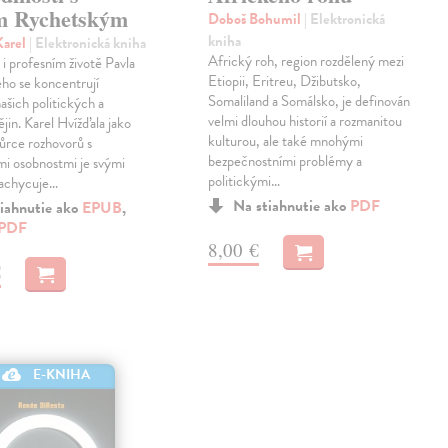
m Rychetským
Doboš Bohumil
| Elektronická
kniha
Karel
| Elektronická kniha
Africký roh, region rozdělený mezi
i profesním životě Pavla
Etiopii, Eritreu, Džibutsko,
ho se koncentrují
Somaliland a Somálsko, je definován
ašich politických a
velmi dlouhou historií a rozmanitou
ějin. Karel Hvížďala jako
kulturou, ale také mnohými
ůrce rozhovorů s
bezpečnostními problémy a
i osobnostmi je svými
politickými…
zachycuje…
Na stiahnutie ako
PDF
iahnutie ako
EPUB
,
PDF
8,00 €
€
E-KNIHA