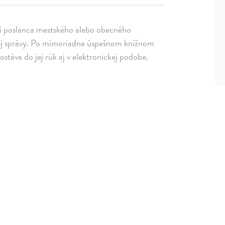
či poslanca mestského alebo obecného
jnej správy. Po mimoriadne úspešnom knižnom
ostáva do jej rúk aj v elektronickej podobe.