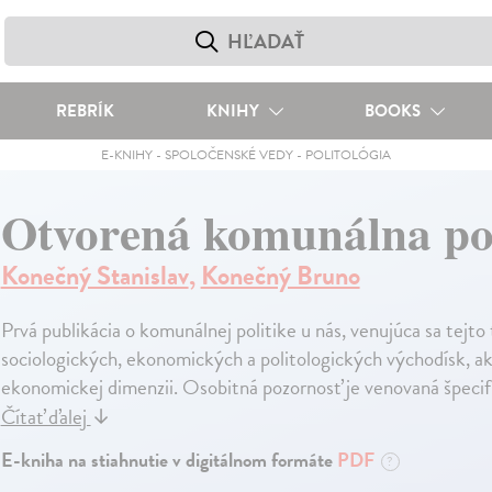
REBRÍK
KNIHY
BOOKS
E-KNIHY
-
SPOLOČENSKÉ VEDY
-
POLITOLÓGIA
Otvorená komunálna pol
Konečný Stanislav
,
Konečný Bruno
Prvá publikácia o komunálnej politike u nás, venujúca sa tejto 
sociologických, ekonomických a politologických východísk, ako a
ekonomickej dimenzii. Osobitná pozornosť je venovaná špecifi
Čítať ďalej
↓
E-kniha na stiahnutie v digitálnom formáte
PDF
?