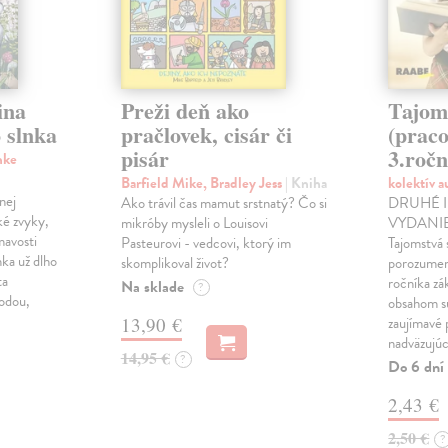
ina
Preži deň ako
Tajom
 slnka
pračlovek, cisár či
(praco
pisár
3.ročn
nke
Barfield Mike, Bradley Jess
| Kniha
kolektív 
nej
Ako trávil čas mamut srstnatý? Čo si
DRUHÉ 
ké zvyky,
mikróby mysleli o Louisovi
VYDANIE!
mavosti
Pasteurovi - vedcovi, ktorý im
Tajomstvá 
nka už dlho
skomplikoval život?
porozumení
ta
ročníka zá
Na sklade
?
rodou,
obsahom sú
13,90 €
zaujímavé 
nadväzujú
14,95 €
?
Do 6 dní
2,43 €
2,50 €
?