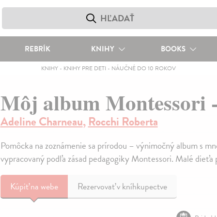
REBRÍK
KNIHY
BOOKS
KNIHY
-
KNIHY PRE DETI
-
NÁUČNÉ DO 10 ROKOV
Môj album Montessori -
Adeline Charneau
,
Rocchi Roberta
Pomôcka na zoznámenie sa prírodou – výnimočný album s množst
vypracovaný podľa zásad pedagogiky Montessori. Malé dieťa p
Kúpiť
na webe
Rezervovať v kníhkupectve