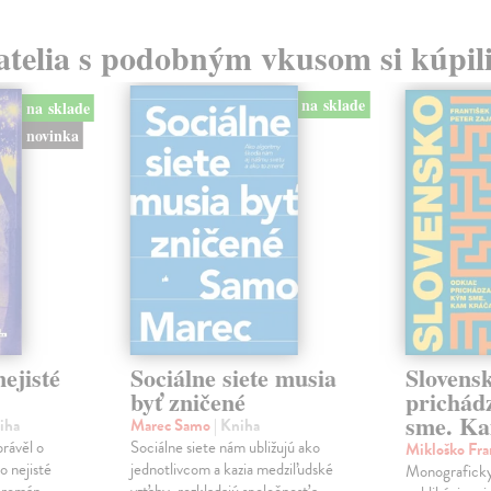
atelia s podobným vkusom si kúpili
na sklade
na sklade
novinka
ejisté
Sociálne siete musia
Slovens
byť zničené
prichád
sme. Ka
iha
Marec Samo
| Kniha
právěl o
Sociálne siete nám ubližujú ako
Mikloško Fra
o nejisté
jednotlivcom a kazia medziľudské
Monograficky