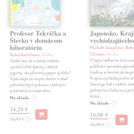
Profesor Tekvička a
Japonsko. Kraj
Števko v domácom
vychádzajúceho
laboratóriu
Pauluth Josephine, Boh
Christin
| Kniha
Šušaníková Ivana
| Kniha
V tejto nádherne ilustrova
Vedeli ste, že si doma môžete
publikácii spoznáte japons
vyrobiť soľné šperky, vlastné
tradície a mnohé iné zaují
jogurty, recyklovaný papier aj dúhu?
Krajina vychádzajúceho sl
Vyskúšajte so svojimi deťmi tridsať
fascinuje ľudí z celého sve
jednoduchých pokusov s bežnými
jedinečnou kultúrou a prí
predmetmi a materiálmi.
ktorá…
Na sklade
?
Na sklade
?
14,20 €
16,06 €
14,95 €
?
16,90 €
?