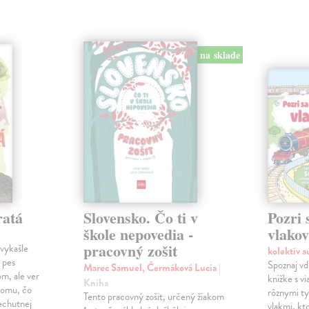
na sklade
ratá
Slovensko. Čo ti v
Pozri 
škole nepovedia -
vlako
pracovný zošit
vykašle
kolektív 
 pes
Spoznaj vď
Marec Samuel, Čermáková Lucia
|
m, ale ver
knižke s v
Kniha
 tomu, čo
rôznymi ty
Tento pracovný zošit, určený žiakom
nechutnej
vlakmi, kt