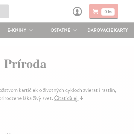
0 ks
E-KNIHY
OSTATNÉ
DAROVACIE KARTY
 Príroda
vom kartičiek o životných cykloch zvierat i rastlín,
rirodzene láka živý svet.
Čítať ďalej
↓