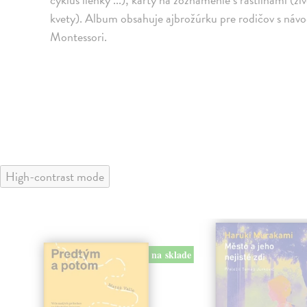
kvety). Album obsahuje ajbrožúrku pre rodičov s návo
Montessori.
High-contrast mode
na sklade