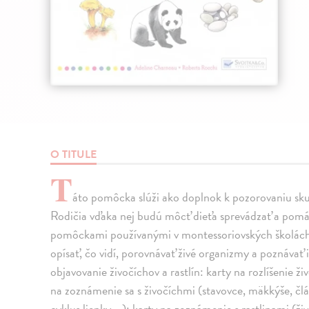
O TITULE
T
áto pomôcka slúži ako doplnok k pozorovaniu sku
Rodičia vďaka nej budú môcť dieťa sprevádzať a pomá
pomôckami používanými v montessoriovských školách 
opísať, čo vidí, porovnávať živé organizmy a poznávať 
objavovanie živočíchov a rastlín: karty na rozlíšenie živ
na zoznámenie sa s živočíchmi (stavovce, mäkkýše, čl
cyklus lienky ...); karty na zoznámenie s rastlinami (ži