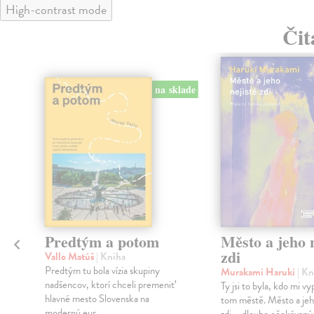
High-contrast mode
Čit
na sklade
Predtým a potom
Město a jeho n
zdi
Vallo Matúš
| Kniha
Predtým tu bola vízia skupiny
Murakami Haruki
| Kn
nadšencov, ktorí chceli premeniť
Ty jsi to byla, kdo mi vy
hlavné mesto Slovenska na
tom městě. Město a jeh
modernú eur...