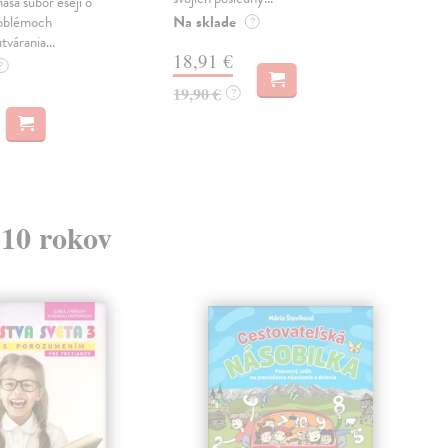
náša súbor esejí o
Na sklade
Na 
oblémoch
?
tvárania...
18,91 €
14
?
19,90 €
15,
?
 10 rokov