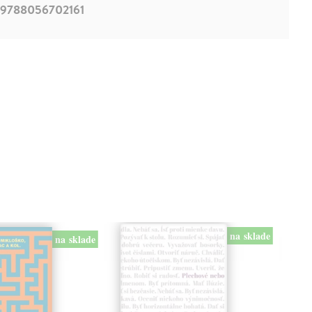
9788056702161
na sklade
na sklade