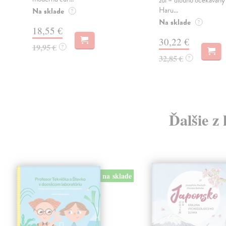
zdi – dlouho očekávan
Haru...
Na sklade
?
Na sklade
?
18,55 €
30,22 €
19,95 €
?
32,85 €
?
Ďalšie z
na sklade