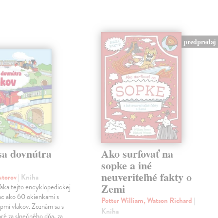
predpredaj
sa dovnútra
Ako surfovať na
v
sopke a iné
neuveriteľné fakty o
autorov
| Kniha
Zemi
aka tejto encyklopedickej
iac ako 60 okienkami s
Potter William, Watson Richard
|
pmi vlakov. Zoznám sa s
Kniha
oré za slnečného dňa, za