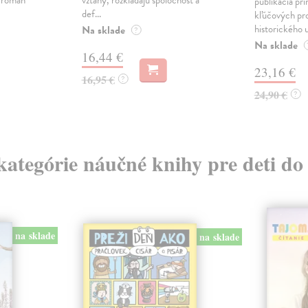
ý román
vzťahy, rozkladajú spoločnosť a
publikácia pri
def...
kľúčových pr
historického u
Na sklade
?
Na sklade
16,44 €
23,16 €
16,95 €
?
24,90 €
?
 kategórie náučné knihy pre deti do
na sklade
na sklade