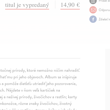
Pridať d
titul je vypredaný
14,90 €
Odporuč
Zdielať 
točnej prírody, ktoré nemožno ničím nahradiť.
hať mu pri jeho objavoch. Album sa inšpiruje
a pomôže dieťaťu utriediť jeho pozorovania,
ich. Nájdete v ňom veľa kartičiek na
ej a neživej prírody, živočíchov a rastlín; karty
ánkonožce, rôzne znaky živočíchov, životný
votný cyklus rastliny, stromy, kríky a ich plody,