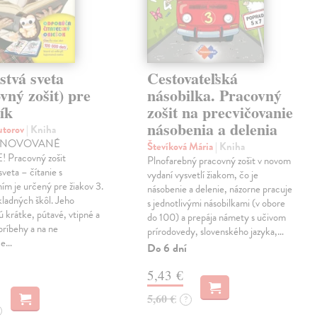
stvá sveta
Cestovateľská
vný zošit) pre
násobilka. Pracovný
ík
zošit na precvičovanie
násobenia a delenia
autorov
| Kniha
INOVOVANÉ
Števíková Mária
| Kniha
 Pracovný zošit
Plnofarebný pracovný zošit v novom
sveta – čítanie s
vydaní vysvetlí žiakom, čo je
m je určený pre žiakov 3.
násobenie a delenie, názorne pracuje
kladných škôl. Jeho
s jednotlivými násobilkami (v obore
 krátke, pútavé, vtipné a
do 100) a prepája námety s učivom
príbehy a na ne
prírodovedy, slovenského jazyka,…
ce…
Do 6 dní
5,43 €
5,60 €
?