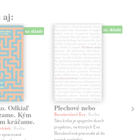
 aj:
na sklade
na sklade
ko. Odkiaľ
Plechové nebo
Po
zame. Kým
Borušovičová Eva
| Kniha
Kun
m kráčame.
Táto kniha je spojením dvoch
Poma
projektov, na ktorých Eva
čty
ntišek
| Kniha
Borušovičová pracovala až do
naps
 spracovaná
svojich posledný...
česk