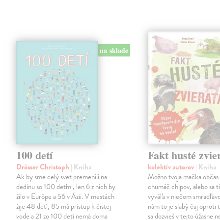
na sklade
100 detí
Fakt husté zvie
Drösser Christoph
| Kniha
kolektív autorov
| Kniha
Ak by sme celý svet premenili na
Možno tvoja mačka občas 
dedinu so 100 deťmi, len 6 z nich by
chumáč chlpov, alebo sa ti
žilo v Európe a 56 v Ázii. V mestách
vyváľa v niečom smradľavo
žije 48 detí, 85 má prístup k čistej
nám to je slabý čaj oproti
vode a 21 zo 100 detí nemá doma
sa dozvieš v tejto úžasne 