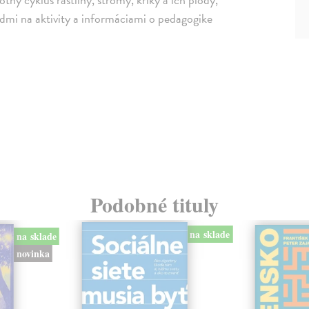
dmi na aktivity a informáciami o pedagogike
Podobné tituly
na sklade
na sklade
novinka