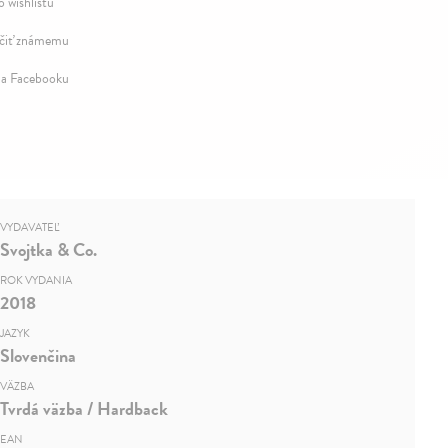
o wishlistu
iť známemu
na Facebooku
VYDAVATEĽ
Svojtka & Co.
ROK VYDANIA
2018
JAZYK
Slovenčina
VÄZBA
Tvrdá väzba / Hardback
EAN