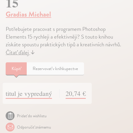
15
Gradias Michael
Potřebujete pracovat s programem Photoshop
Elements 15 rychleji a efektivněji? S touto knihou
získáte spoustu praktických tipů a kreativních návrhů.
Čítať ďalej
↓
Kúpiť
Rezervovať v kníhkupectve
titul je vypredaný
20,74 €
Pridať do wishlistu
Odporučiť známemu