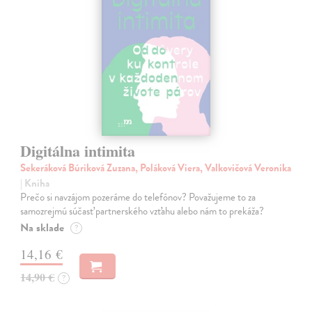
Digitálna intimita
Sekeráková Búriková Zuzana, Poláková Viera, Valkovičová Veronika
| Kniha
Prečo si navzájom pozeráme do telefónov? Považujeme to za
samozrejmú súčasť partnerského vzťahu alebo nám to prekáža?
Na sklade
?
14,16 €
14,90 €
?