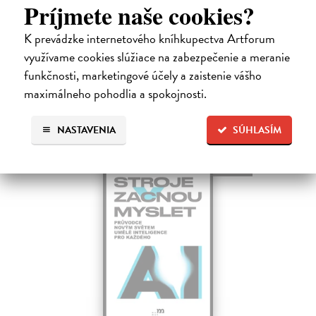
Príjmete naše cookies?
Susskind Richard
| Kniha
V této knize Richard Susskind čerpá ze svých zkušeností s prací v
K prevádzke internetového kníhkupectva Artforum
oblasti umělé inteligence od počátku 80. let. Pro Susskinda je
vyvážení výhod a hrozeb umělé inteligence zásadní výzvou naší doby.
využívame cookies slúžiace na zabezpečenie a meranie
Na sklade
?
funkčnosti, marketingové účely a zaistenie vášho
maximálneho pohodlia a spokojnosti.
19,41 €
21,10 €
?
NASTAVENIA
SÚHLASÍM
novinka