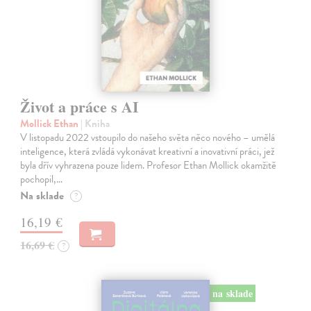
Život a práce s AI
Mollick Ethan
| Kniha
V listopadu 2022 vstoupilo do našeho světa něco nového – umělá
inteligence, která zvládá vykonávat kreativní a inovativní práci, jež
byla dřív vyhrazena pouze lidem. Profesor Ethan Mollick okamžitě
pochopil,…
Na sklade
?
16,19 €
16,69 €
?
na sklade