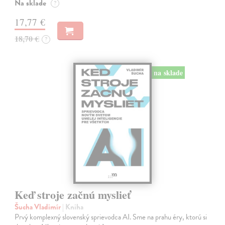
Na sklade
?
17,77 €
18,70 €
?
na sklade
Keď stroje začnú myslieť
Šucha Vladimír
| Kniha
Prvý komplexný slovenský sprievodca AI. Sme na prahu éry, ktorú si