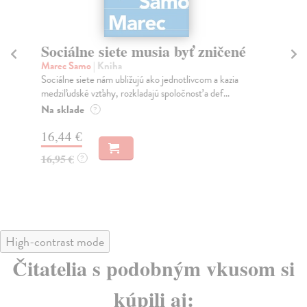
Sociálne siete musia byť zničené
S
K
Marec Samo
| Kniha
Sociálne siete nám ubližujú ako jednotlivcom a kazia
Mik
medziľudské vzťahy, rozkladajú spoločnosť a def...
Mon
o k
Na sklade
?
Na
16,44 €
23
16,95 €
?
24
High-contrast mode
Čitatelia s podobným vkusom si
kúpili aj: