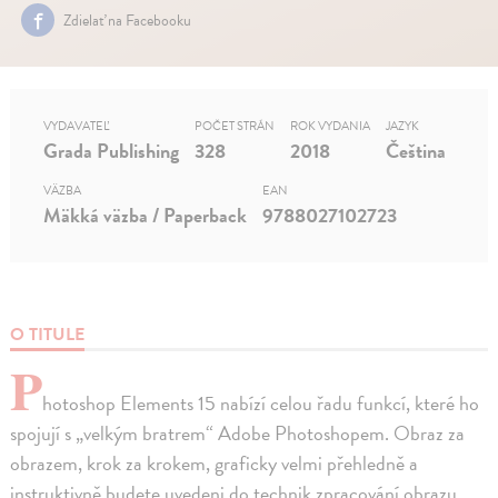
Zdielať na Facebooku
VYDAVATEĽ
POČET STRÁN
ROK VYDANIA
JAZYK
Grada Publishing
328
2018
Čeština
VÄZBA
EAN
Mäkká väzba / Paperback
9788027102723
O TITULE
P
hotoshop Elements 15 nabízí celou řadu funkcí, které ho
spojují s „velkým bratrem“ Adobe Photoshopem. Obraz za
obrazem, krok za krokem, graficky velmi přehledně a
instruktivně budete uvedeni do technik zpracování obrazu.