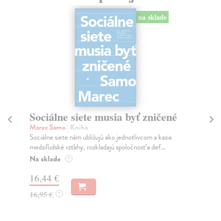
na sklade
Sociálne siete musia byť zničené
S
K
Marec Samo
| Kniha
Sociálne siete nám ubližujú ako jednotlivcom a kazia
Mik
medziľudské vzťahy, rozkladajú spoločnosť a def...
Mon
o k
Na sklade
?
Na
16,44 €
23
16,95 €
?
24