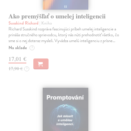
Ako premýšľať o umelej inteligencii
Susskind Richard
| Kniha
Richard Susskind rozpráva fascinujúci príbeh umelej inteligencie a
prináša stručného sprievodcu, ktorý nás núti prehodnotiť všetko, čo
sme si o nej doteraz mysleli. Vyvádza umelú inteligenciu z prísne…
Na sklade
?
17,01 €
17,90 €
?