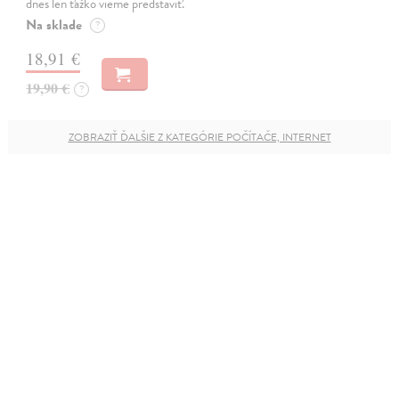
dnes len ťažko vieme predstaviť.
Na sklade
?
18,91 €
19,90 €
?
ZOBRAZIŤ ĎALŠIE Z KATEGÓRIE POČÍTAČE, INTERNET