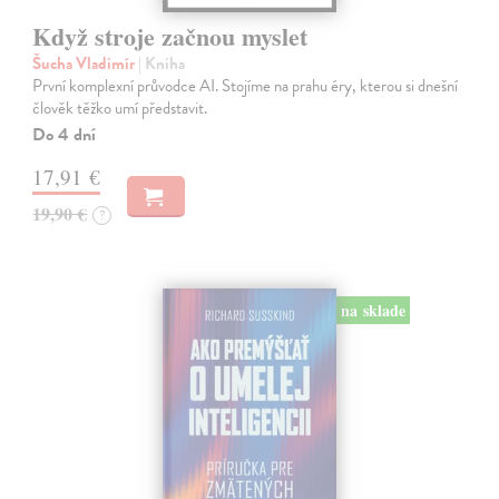
Když stroje začnou myslet
Šucha Vladimír
| Kniha
První komplexní průvodce AI. Stojíme na prahu éry, kterou si dnešní
člověk těžko umí představit.
Do 4 dní
17,91 €
19,90 €
?
na sklade