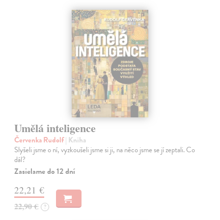
Umělá inteligence
Červenka Rudolf
| Kniha
Slyšeli jsme o ní, vyzkoušeli jsme si ji, na něco jsme se jí zeptali. Co
dál?
Zasielame do 12 dní
22,21 €
22,90 €
?