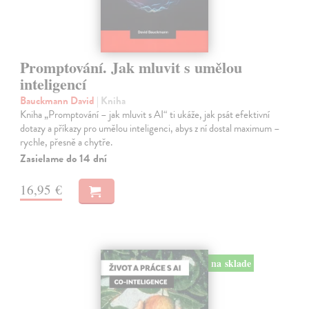
Promptování. Jak mluvit s umělou
inteligencí
Bauckmann David
| Kniha
Kniha „Promptování – jak mluvit s AI“ ti ukáže, jak psát efektivní
dotazy a příkazy pro umělou inteligenci, abys z ní dostal maximum –
rychle, přesně a chytře.
Zasielame do 14 dní
16,95 €
na sklade