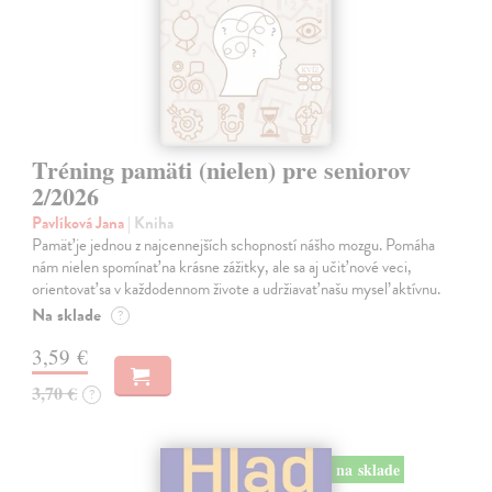
Tréning pamäti (nielen) pre seniorov
2/2026
Pavlíková Jana
| Kniha
Pamäť je jednou z najcennejších schopností nášho mozgu. Pomáha
nám nielen spomínať na krásne zážitky, ale sa aj učiť nové veci,
orientovať sa v každodennom živote a udržiavať našu myseľ aktívnu.
Na sklade
?
3,59 €
3,70 €
?
na sklade