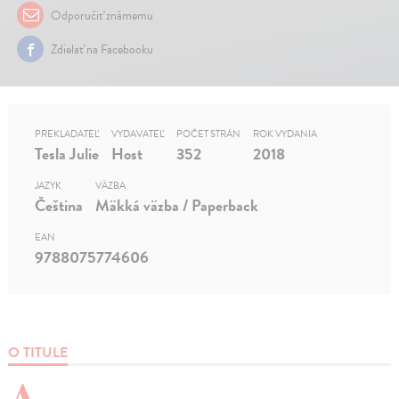
Odporučiť známemu
Zdielať na Facebooku
PREKLADATEĽ
VYDAVATEĽ
POČET STRÁN
ROK VYDANIA
Tesla Julie
Host
352
2018
JAZYK
VÄZBA
Čeština
Mäkká väzba / Paperback
EAN
9788075774606
O TITULE
A