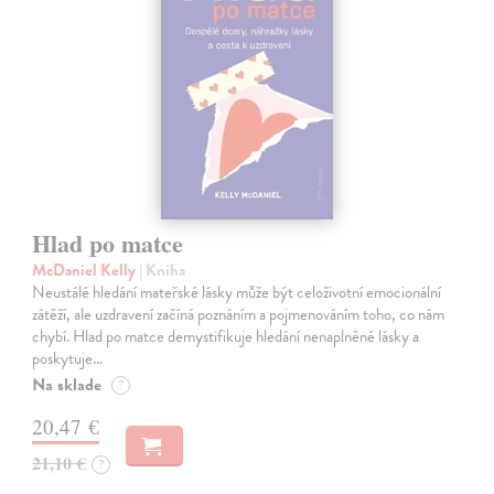
Hlad po matce
McDaniel Kelly
| Kniha
Neustálé hledání mateřské lásky může být celoživotní emocionální
zátěží, ale uzdravení začíná poznáním a pojmenováním toho, co nám
chybí. Hlad po matce demystifikuje hledání nenaplněné lásky a
poskytuje…
Na sklade
?
20,47 €
21,10 €
?