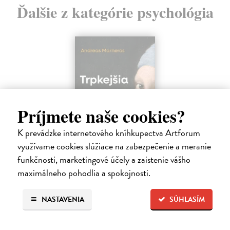
Ďalšie z kategórie psychológia
Príjmete naše cookies?
K prevádzke internetového kníhkupectva Artforum
využívame cookies slúžiace na zabezpečenie a meranie
funkčnosti, marketingové účely a zaistenie vášho
Trpkejšia ako smrť je žena
maximálneho pohodlia a spokojnosti.
Marneros Andreas
| Kniha
JE TO MOŽNO NAJVÄČŠIA REVOLÚCIA NAŠICH DNÍ:
NASTAVENIA
SÚHLASÍM
rovnocennosť a rovnoprávnosť ženy a muža. Vojna a mier medzi
pohlaviami sa však nezačali feminizmom 20. storočia, ale ich
spolužitím.