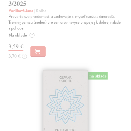
3/2025
Pavlíková Jana
| Kniha
Preverte svoje vedomosti a zachovajte si myseľ sviežu a činorodú.
Tréning pamäti (nielen) pre seniorov navyše prispeje j k dobrej nálade
a pohode.
Na sklade
?
3,59 €
3,70 €
?
na sklade