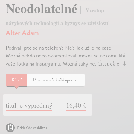
Neodolatelné
Vzestup
návykových technologií a byznys se závislostí
Alter Adam
Podívali jste se na telefon? Ne? Tak už je na čase!
Možná někdo něco okomentoval, možná se někomu líbí
vaše fotka na Instagramu. Možná taky ne.
Čítať ďalej
↓
Kúpiť
Rezervovať v kníhkupectve
titul je vypredaný
16,40 €
Pridať do wishlistu