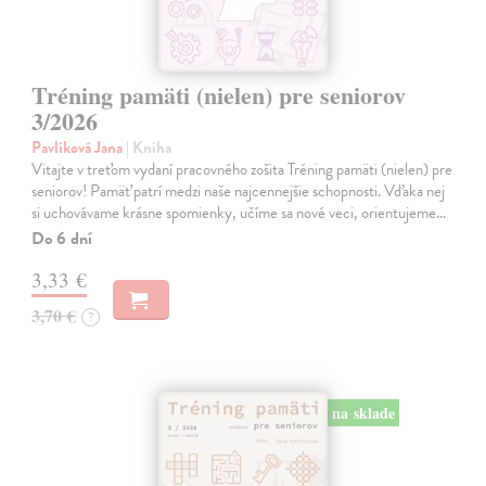
Tréning pamäti (nielen) pre seniorov
3/2026
Pavlíková Jana
| Kniha
Vitajte v treťom vydaní pracovného zošita Tréning pamäti (nielen) pre
seniorov! Pamäť patrí medzi naše najcennejšie schopnosti. Vďaka nej
si uchovávame krásne spomienky, učíme sa nové veci, orientujeme…
Do 6 dní
3,33 €
3,70 €
?
na sklade