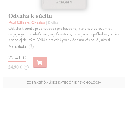
Odvaha k súcitu
Paul Gilbert, Choden
| Kniha
Odvaha k súcitu je sprievodca pre každého, kto chce porozumieť
svojej mysli, zvládať stres, nájsť vnútorný pokoj a rozvíjať láskavý vzťah
k sebe aj druhým. Vďaka praktickým cvičeniam vás naučí, ako si…
Na sklade
?
22,41 €
24,90 €
?
ZOBRAZIŤ ĎALŠIE Z KATEGÓRIE PSYCHOLÓGIA