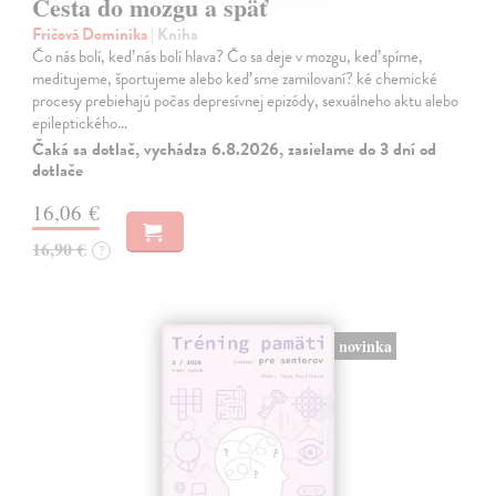
Cesta do mozgu a späť
Fričová Dominika
| Kniha
Čo nás bolí, keď nás bolí hlava? Čo sa deje v mozgu, keď spíme,
meditujeme, športujeme alebo keď sme zamilovaní? ké chemické
procesy prebiehajú počas depresívnej epizódy, sexuálneho aktu alebo
epileptického…
Čaká sa dotlač, vychádza 6.8.2026, zasielame do 3 dní od
dotlače
16,06 €
16,90 €
?
novinka