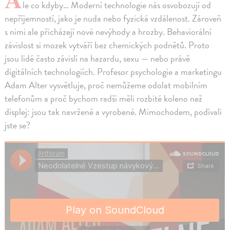
le co kdyby… Moderní technologie nás osvobozují od
nepříjemností, jako je nuda nebo fyzická vzdálenost. Zároveň
s nimi ale přicházejí nové nevýhody a hrozby. Behaviorální
závislost si mozek vytváří bez chemických podnětů. Proto
jsou lidé často závislí na hazardu, sexu — nebo právě
digitálních technologiích. Profesor psychologie a marketingu
Adam Alter vysvětluje, proč nemůžeme odolat mobilním
telefonům a proč bychom radši měli rozbité koleno než
displej: jsou tak navržené a vyrobené. Mimochodem, podívali
jste se?