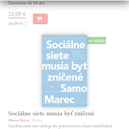
Zasielame do 14 dní
22,05 €
24,50 €
?
na sklade
Sociálne siete musia byť zničené
Marec Samo
| Kniha
Sociálne siete nám ubližujú ako jednotlivcom a kazia medziľudské