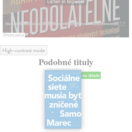
High-contrast mode
Podobné tituly
na sklade