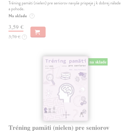
Tréning pamäti (nielen) pre seniorov navyše prispeje j k dobrej nálade
a pohode.
Na sklade
?
3,59 €
3,70 €
?
na sklade
Tréning pamäti (nielen) pre seniorov