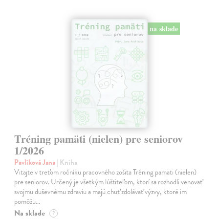
na sklade
Tréning pamäti (nielen) pre seniorov
1/2026
Pavlíková Jana
| Kniha
Vitajte v treťom ročníku pracovného zošita Tréning pamäti (nielen)
pre seniorov. Určený je všetkým lúštiteľom, ktorí sa rozhodli venovať
svojmu duševnému zdraviu a majú chuť zdolávať výzvy, ktoré im
pomôžu…
Na sklade
?