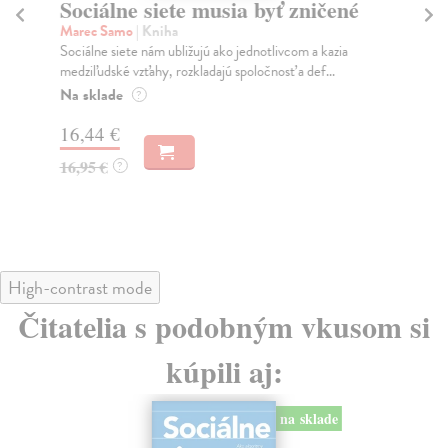
Sociálne siete musia byť zničené
P
Marec Samo
| Kniha
Bor
Sociálne siete nám ubližujú ako jednotlivcom a kazia
Tát
medziľudské vzťahy, rozkladajú spoločnosť a def...
Bor
Na sklade
Na
?
16,44 €
18
16,95 €
19
?
High-contrast mode
Čitatelia s podobným vkusom si
kúpili aj:
na sklade