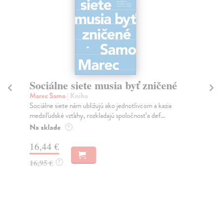
Sociálne siete musia byť zničené
P
Marec Samo
| Kniha
Bor
Sociálne siete nám ubližujú ako jednotlivcom a kazia
Tát
medziľudské vzťahy, rozkladajú spoločnosť a def...
Bor
Na sklade
Na
?
16,44 €
18
16,95 €
19
?