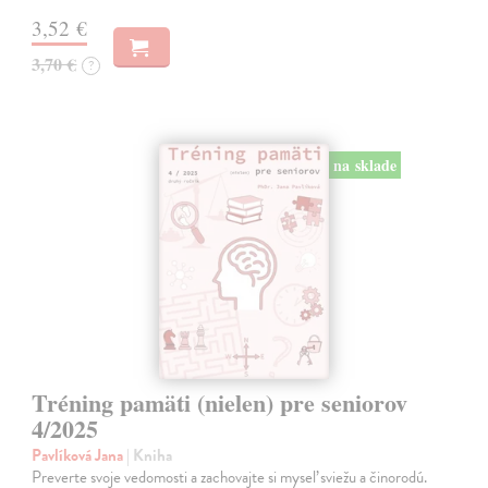
3,52 €
3,70 €
?
na sklade
Tréning pamäti (nielen) pre seniorov
4/2025
Pavlíková Jana
| Kniha
Preverte svoje vedomosti a zachovajte si myseľ sviežu a činorodú.