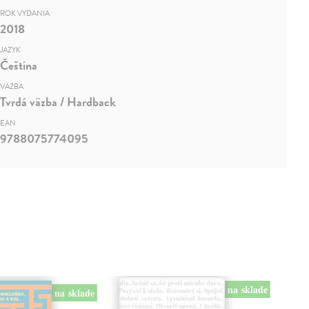
ROK VYDANIA
2018
JAZYK
Čeština
VÄZBA
Tvrdá väzba / Hardback
EAN
9788075774095
na sklade
na sklade