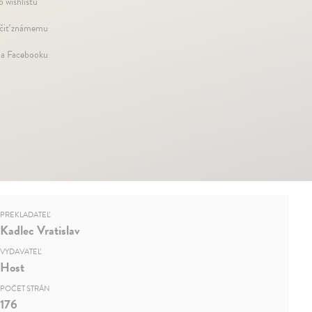
o wishlistu
iť známemu
na Facebooku
PREKLADATEĽ
Kadlec Vratislav
VYDAVATEĽ
Host
POČET STRÁN
176