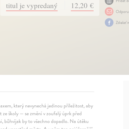
Pridať d
titul je vypredaný
12,20 €
Odporuč
Zdielať 
axem, který nevynechá jedinou příležitost, aby
 ze školy — se změní v zoufalý úprk před
, bůhvíjak by to všechno dopadlo. Na útěku
ozd uprostřed města. A v něm ten nejúžasnější