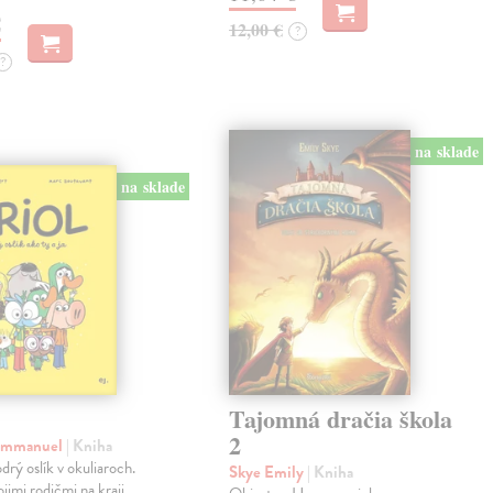
€
12,00 €
?
?
na sklade
na sklade
Tajomná dračia škola
2
 Emmanuel
| Kniha
drý oslík v okuliaroch.
Skye Emily
| Kniha
jimi rodičmi na kraji