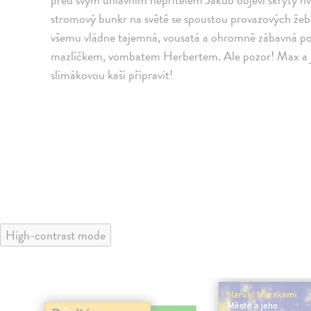
stromový bunkr na světě se spoustou provazových žeb
všemu vládne tajemná, vousatá a ohromně zábavná p
mazlíčkem, vombatem Herbertem. Ale pozor! Max a j
slimákovou kaši připravit!
High-contrast mode