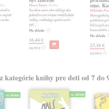
sme. Ka
iha
Marec Samo
| Kniha
právěl o
Sociálne siete nám ubližujú ako
Mikloško Fra
o nejisté
jednotlivcom a kazia medziľudské
Monograficky
ý román
vzťahy, rozkladajú spoločnosť a
publikácia pri
def...
kľúčových pr
historického u
Na sklade
?
Na sklade
16,44 €
23,16 €
16,95 €
?
24,90 €
?
 z kategórie knihy pre deti od 7 do 
na sklade
na sklade