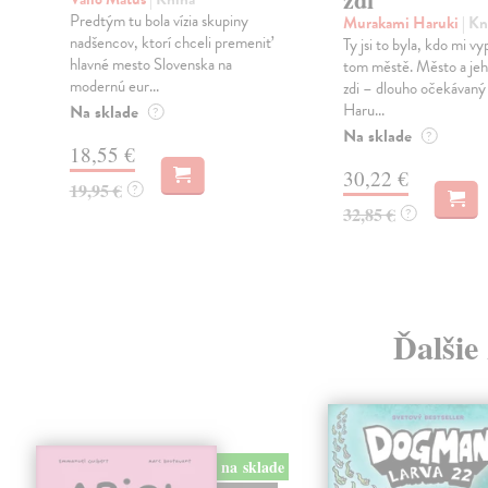
Predtým tu bola vízia skupiny
Murakami Haruki
| Kn
nadšencov, ktorí chceli premeniť
Ty jsi to byla, kdo mi vy
hlavné mesto Slovenska na
tom městě. Město a jeh
modernú eur...
zdi – dlouho očekávan
Haru...
Na sklade
?
Na sklade
?
18,55 €
30,22 €
19,95 €
?
32,85 €
?
Ďalšie
na sklade