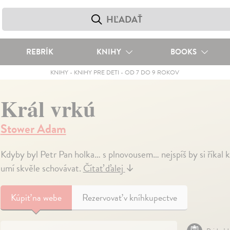
REBRÍK
KNIHY
BOOKS
KNIHY
-
KNIHY PRE DETI
-
OD 7 DO 9 ROKOV
Král vrkú
Stower Adam
Kdyby byl Petr Pan holka… s plnovousem… nejspíš by si říkal 
umí skvěle schovávat.
Čítať ďalej
↓
Kúpiť
na webe
Rezervovať v kníhkupectve