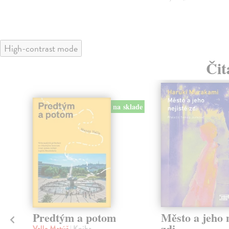
High-contrast mode
Čit
na sklade
Predtým a potom
Město a jeho n
zdi
Vallo Matúš
| Kniha