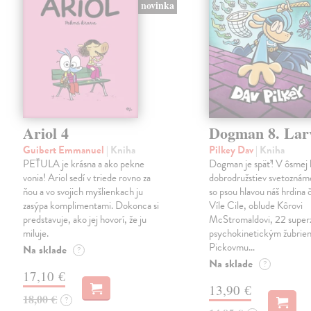
novinka
Ariol 4
Dogman 8. Lar
Guibert Emmanuel
| Kniha
Pilkey Dav
| Kniha
PEŤULA je krásna a ako pekne
Dogman je späť! V ôsmej 
vonia! Ariol sedí v triede rovno za
dobrodružstiev svetoznám
ňou a vo svojich myšlienkach ju
so psou hlavou náš hrdina če
zasýpa komplimentami. Dokonca si
Víle Cile, oblude Kôrovi
predstavuje, ako jej hovorí, že ju
McStromaldovi, 22 super
miluje.
psychokinetickým žubrien
Pickovmu…
Na sklade
?
Na sklade
?
17,10 €
13,90 €
18,00 €
?