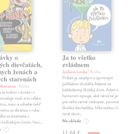
ávky o
Ja to všetko
ých dievčatách,
zvládnem
nych ženách a
Jecková Lenka
| Kniha
ch starenách
Príbeh je veselým a úprimným
pohľadom druháha Adama na
 Marianna
| Kniha
každodenný školský život. Adam s
za hrdinu v živote i v
humorom opisuje, aké náročné je
považuje muž, a to vďaka
pre neho ranné vstávanie, povinná
stvu, moci a odvahe čeliť
školská dochádzka, hŕba zošitov či
stvu so zbraňou v ruke.
nové slovo…
žke sa stretnete s
Na sklade
?
 hrdinskými činmi, hoci…
e
?
11,64 €