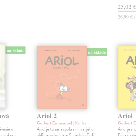
25,02 
26,90 €
na sklade
na sklade
tová
Ariol 2
Ariol
Guibert Emmanuel
| Kniha
Guibert
ávanie o
Ariol je tu zas a spolu s ním aj jeho
Ariol je mo
 o blízkom
obľúbený hrdina – Superkôň Erdži!
Býva so svo