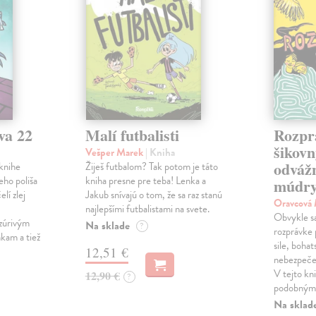
va 22
Malí futbalisti
Rozpr
šikovn
Vešper Marek
| Kniha
odváž
knihe
Žiješ futbalom? Tak potom je táto
eho poliša
kniha presne pre teba! Lenka a
múdry
lí zlej
Jakub snívajú o tom, že sa raz stanú
Oravcová
najlepšími futbalistami na svete.
Obvykle sa 
zúrivým
Na sklade
?
rozprávke 
kam a tiež
sile, bohat
12,51 €
nebezpečen
V tejto kni
12,90 €
?
podobnými
Na sklad