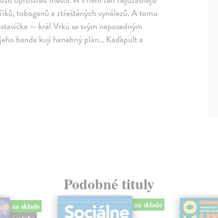
říků, toboganů a ztřeštěných vynálezů. A tomu
ostavička — král Vrkú se svým neposedným
eho banda kují hanebný plán… Kaďapult a
Podobné tituly
na sklade
na sklade