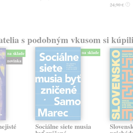
24,90 €
?
atelia s podobným vkusom si kúpili
na sklade
na sklade
novinka
ejisté
Sociálne siete musia
Slovens
byť zničené
prichád