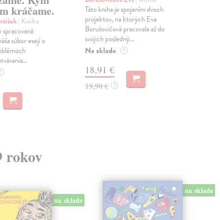
m kráčame.
Táto kniha je spojením dvoch
Poma
projektov, na ktorých Eva
čty
ntišek
| Kniha
Borušovičová pracovala až do
naps
 spracovaná
svojich posledný...
česk
náša súbor esejí o
Na sklade
Na 
oblémoch
?
tvárania...
18,91 €
14
?
19,90 €
15,
?
9 rokov
na sklade
na sklade