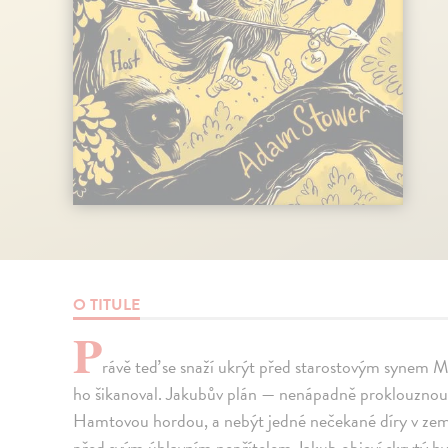
O TITULE
P
rávě teď se snaží ukrýt před starostovým synem M
ho šikanoval. Jakubův plán — nenápadně proklouznout
Hamtovou hordou, a nebýt jedné nečekané díry v zemi
před svým úhlavním nepřítelem Jakub objeví skrytý hv