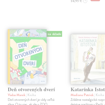
14,95 €
?
na sklade
Deň otvorených dverí
Katarínka Isto
Vadas Marek
| Kniha
Modiano Patrick
| Kniha
Deň otvorených dverí je vždy veľká
Zvláštne nostalgické rozpr
sláva. O to viac, ak ide o ZOO.
detstve prežitom v Paríži,