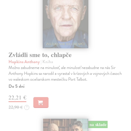
Zvládli sme to, chlapče
Hopkins Anthony
| Kniha
Možno zabudneme na minulosť, ale minulosť nezabudne na nás Sir
Anthony Hopkins sa narodil a vyrastal v krízových a vojnových časoch
vo waleskom oceliarskom mestečku Port Talbot.
Do 5 dní
22,21 €
22,90 €
?
na sklade