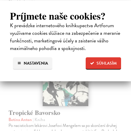
Na sklade
?
12,92 €
Príjmete naše cookies?
13,60 €
?
K prevádzke internetového kníhkupectva Artforum
využívame cookies slúžiace na zabezpečenie a meranie
funkčnosti, marketingové účely a zaistenie vášho
na sklade
maximálneho pohodlia a spokojnosti.
NASTAVENIA
SÚHLASÍM
Tropické Bavorsko
Betina Anton
| Kniha
Po nacistickom lekárovi Josefovi Mengelem sa po skončení druhej