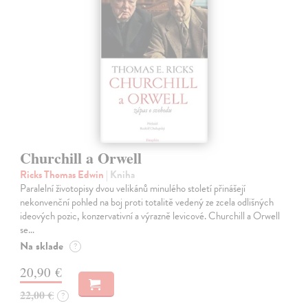
Churchill a Orwell
Ricks Thomas Edwin
| Kniha
Paralelní životopisy dvou velikánů minulého století přinášejí
nekonvenční pohled na boj proti totalitě vedený ze zcela odlišných
ideových pozic, konzervativní a výrazně levicové. Churchill a Orwell
se…
Na sklade
?
20,90 €
22,00 €
?