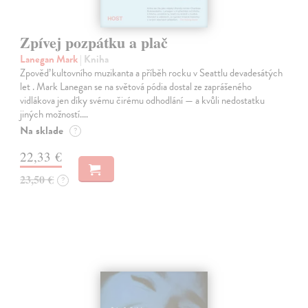
Zpívej pozpátku a plač
Lanegan Mark
| Kniha
Zpověď kultovního muzikanta a příběh rocku v Seattlu devadesátých
let . Mark Lanegan se na světová pódia dostal ze zaprášeného
vidlákova jen díky svému čirému odhodlání — a kvůli nedostatku
jiných možností.…
Na sklade
?
22,33 €
23,50 €
?