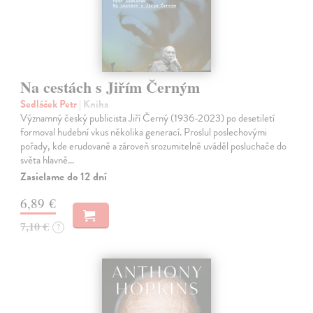
Na cestách s Jiřím Černým
Sedláček Petr
| Kniha
Významný český publicista Jiří Černý (1936-2023) po desetiletí
formoval hudební vkus několika generací. Proslul poslechovými
pořady, kde erudovaně a zároveň srozumitelně uváděl posluchače do
světa hlavně…
Zasielame do 12 dní
6,89 €
7,10 €
?