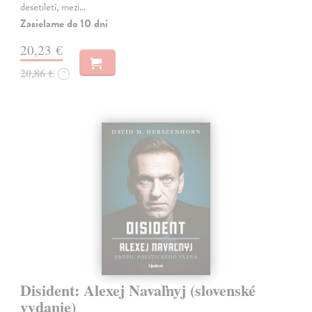
desetiletí, mezi…
Zasielame do 10 dní
20,23 €
20,86 €
?
Disident: Alexej Navaľnyj (slovenské
vydanie)