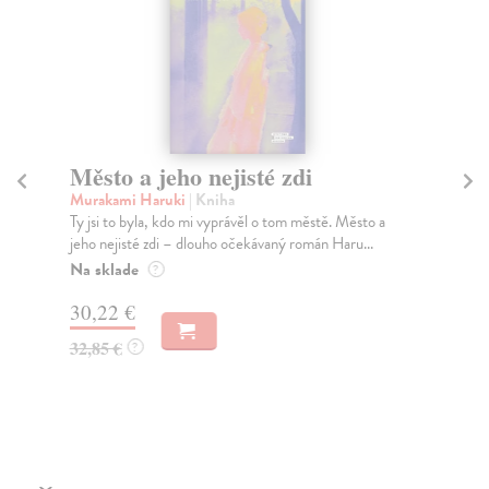
Město a jeho nejisté zdi
So
Murakami Haruki
| Kniha
Ma
Ty jsi to byla, kdo mi vyprávěl o tom městě. Město a
Soc
jeho nejisté zdi – dlouho očekávaný román Haru...
med
Na sklade
Na
?
30,22 €
16
32,85 €
16
?