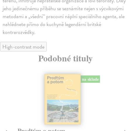
terénu, infiltruje nepřátelské organizace a loví teroristy. Díky
jeho jedinečnému příběhu se seznámíte nejen s výcvikovými
metodami a „všední“ pracovní náplní speciálního agenta, ale
nahlédnete přímo do kuchyně legendární britské
kontrarozvědky.
High-contrast mode
Podobné tituly
na sklade
na sklade
novinka
Město a jeho nejisté zdi