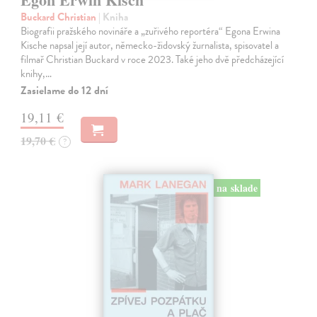
Buckard Christian
| Kniha
Biografii pražského novináře a „zuřivého reportéra“ Egona Erwina
Kische napsal její autor, německo-židovský žurnalista, spisovatel a
filmař Christian Buckard v roce 2023. Také jeho dvě předcházející
knihy,…
Zasielame do 12 dní
19,11 €
19,70 €
?
na sklade