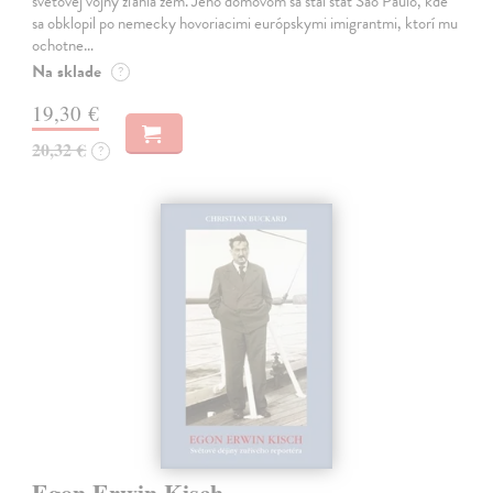
svetovej vojny zľahla zem. Jeho domovom sa stal štát Sao Paulo, kde
sa obklopil po nemecky hovoriacimi európskymi imigrantmi, ktorí mu
ochotne…
Na sklade
?
19,30 €
20,32 €
?
Egon Erwin Kisch