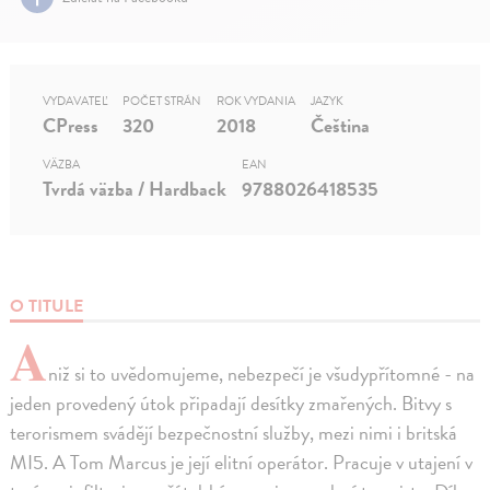
VYDAVATEĽ
POČET STRÁN
ROK VYDANIA
JAZYK
CPress
320
2018
Čeština
VÄZBA
EAN
Tvrdá väzba / Hardback
9788026418535
O TITULE
A
niž si to uvědomujeme, nebezpečí je všudypřítomné - na
jeden provedený útok připadají desítky zmařených. Bitvy s
terorismem svádějí bezpečnostní služby, mezi nimi i britská
MI5. A Tom Marcus je její elitní operátor. Pracuje v utajení v