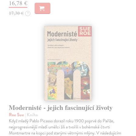
16,78 €
17,30 €
?
Modernisté - jejich fascinující životy
Roe Sue
| Kniha
Když mladý Pablo Picasso dorazil roku 1900 poprvé do Paříže,
nejprogresivnější mladí umělci žili a tvořili v bohémské čtvrti
Montmartre na kopci pod starými větrnými mlýny. V následujícím