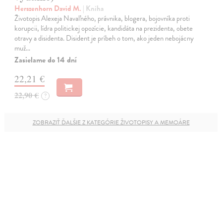
Herszenhorn David M.
| Kniha
Životopis Alexeja Navaľného, právnika, blogera, bojovníka proti
korupcii, lídra politickej opozície, kandidáta na prezidenta, obete
otravy a disidenta. Disident je príbeh o tom, ako jeden nebojácny
muž…
Zasielame do 14 dní
22,21 €
22,90 €
?
ZOBRAZIŤ ĎALŠIE Z KATEGÓRIE ŽIVOTOPISY A MEMOÁRE