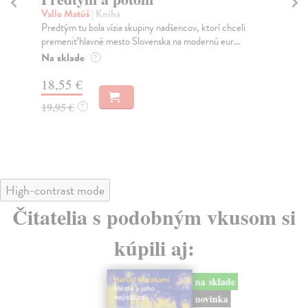
Murakami Haruki
| Kniha
v, ktorí chceli
Ty jsi to byla, kdo mi vyprávěl o tom městě. Město a
odernú eur...
jeho nejisté zdi – dlouho očekávaný román Haru...
Na sklade
?
30,22 €
32,85 €
?
High-contrast mode
Čitatelia s podobným vkusom si
kúpili aj:
na sklade
novinka