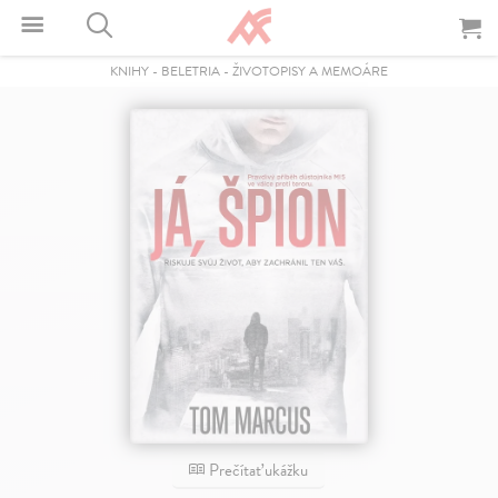
KNIHY
-
BELETRIA
-
ŽIVOTOPISY A MEMOÁRE
Prečítať ukážku