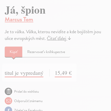
Já, špion
Marcus Tom
Je to válka. Válka, kterou nevidíte a kde bojištěm jsou
ulice evropských měst.
Čítať ďalej
↓
Kúpiť
Rezervovať v kníhkupectve
titul je vypredaný
15,49 €
Pridať do wishlistu
Odporučiť známemu
Zdielať na Facebooku