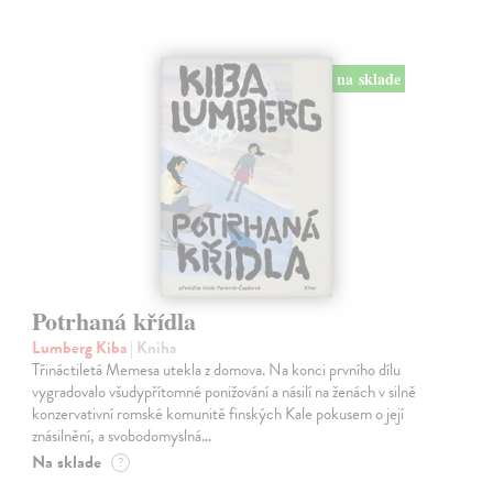
na sklade
Potrhaná křídla
Lumberg Kiba
| Kniha
Třináctiletá Memesa utekla z domova. Na konci prvního dílu
vygradovalo všudypřítomné ponižování a násilí na ženách v silně
konzervativní romské komunitě finských Kale pokusem o její
znásilnění, a svobodomyslná…
Na sklade
?