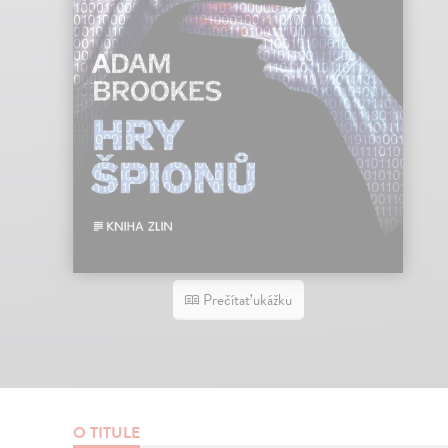
Prečítať ukážku
O TITULE