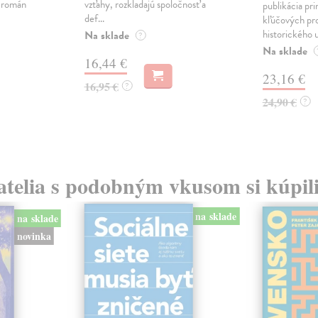
ý román
vzťahy, rozkladajú spoločnosť a
publikácia pri
def...
kľúčových pr
historického u
Na sklade
?
Na sklade
16,44 €
23,16 €
16,95 €
?
24,90 €
?
atelia s podobným vkusom si kúpili
na sklade
na sklade
novinka