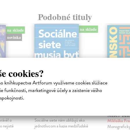
Podobné tituly
na sklade
na sklade
novinka
še cookies?
ho kníhkupectva Artforum využívame cookies slúžiace
e funkčnosti, marketingové účely a zaistenie vášho
spokojnosti.
ejisté
Sociálne siete musia
Slovens
byť zničené
prichád
sme. Ka
iha
Marec Samo
| Kniha
právěl o
Sociálne siete nám ubližujú ako
Mikloško Fra
o nejisté
jednotlivcom a kazia medziľudské
Monograficky