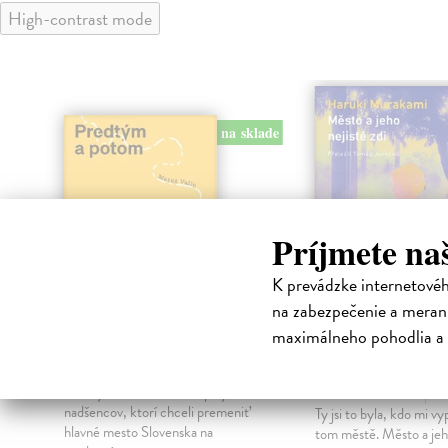
High-contrast mode
na sklade
Príjmete na
K prevádzke internetové
na zabezpečenie a merani
maximálneho pohodlia a 
Predtým a potom
Město a jeho n
zdi
Vallo Matúš
| Kniha
Predtým tu bola vízia skupiny
Murakami Haruki
| Kn
nadšencov, ktorí chceli premeniť
Ty jsi to byla, kdo mi vy
hlavné mesto Slovenska na
tom městě. Město a jeh