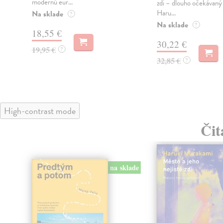
modernú eur...
zdi – dlouho očekávan
Haru...
Na sklade
?
Na sklade
?
18,55 €
30,22 €
19,95 €
?
32,85 €
?
High-contrast mode
Čit
na sklade