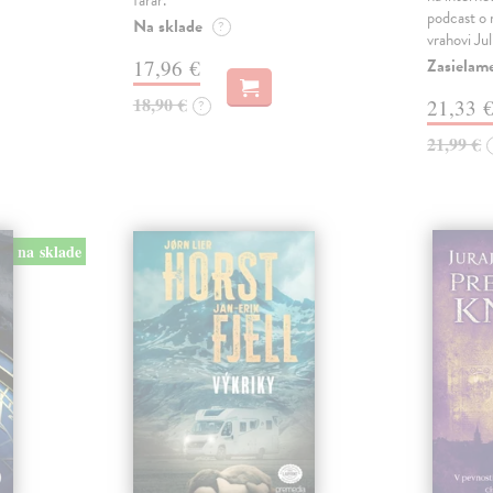
farár.
podcast o
Na sklade
?
vrahovi Ju
Zasielam
17,96 €
18,90 €
21,33 
?
21,99 €
na sklade