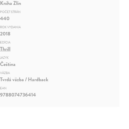
Kniha Zlín
POČET STRÁN
440
ROK VYDANIA
2018
EDÍCIA
Thrill
JAZYK
Čeština
VÄZBA
Tvrdá väzba / Hardback
EAN
9788074736414