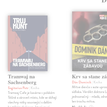
Tramwaj na
Krv sa stane z
Sachsenberg
Dán Dominik
| Kniha
Mŕtve dievča v aute upros
Sagitarius Petr
| Kniha
sídliska. Verdikt doktora 
Tramwaj Cafe je kavárna v polském
jednoznačný - mladá, zdra
Těšíně a zároveň místo, kde se sbíhají
len trochu mŕtva.
všechny nitky související s dalším