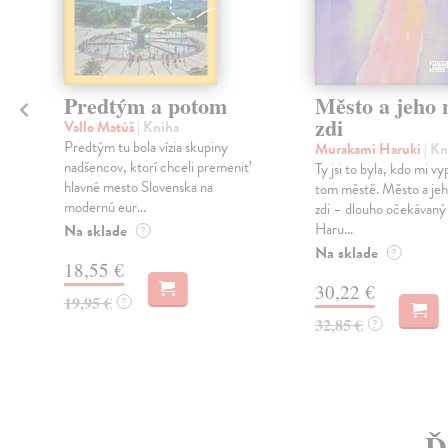
Predtým a potom
Město a jeho n
zdi
Vallo Matúš
| Kniha
Predtým tu bola vízia skupiny
Murakami Haruki
| Kn
nadšencov, ktorí chceli premeniť
Ty jsi to byla, kdo mi vy
hlavné mesto Slovenska na
tom městě. Město a jeh
modernú eur...
zdi – dlouho očekávan
Haru...
Na sklade
?
Na sklade
?
18,55 €
30,22 €
19,95 €
?
32,85 €
?
Ď