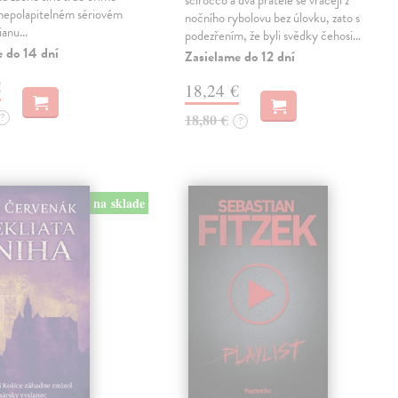
scirocco a dva přátelé se vracejí z
 nepolapitelném sériovém
nočního rybolovu bez úlovku, zato s
lianu…
podezřením, že byli svědky čehosi…
e do 14 dní
Zasielame do 12 dní
€
18,24 €
?
18,80 €
?
na sklade