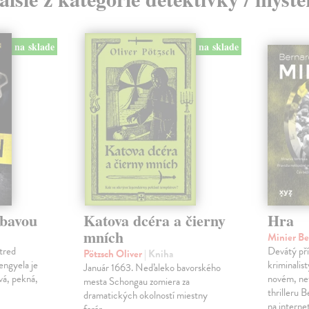
na sklade
na sklade
ábavou
Katova dcéra a čierny
Hra
mních
Minier B
tred
Devátý pří
Pötzsch Oliver
| Kniha
Lengyela je
kriminalis
Január 1663. Neďaleko bavorského
vá, pekná,
novém, ne
mesta Schongau zomiera za
thrilleru 
dramatických okolností miestny
na interne