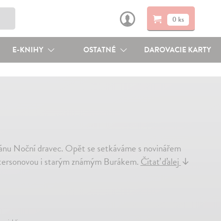
0 ks
E-KNIHY
OSTATNÉ
DAROVACIE KARTY
mánu Noční dravec. Opět se setkáváme s novinářem
attersonovou i starým známým Burákem.
Čítať ďalej
↓