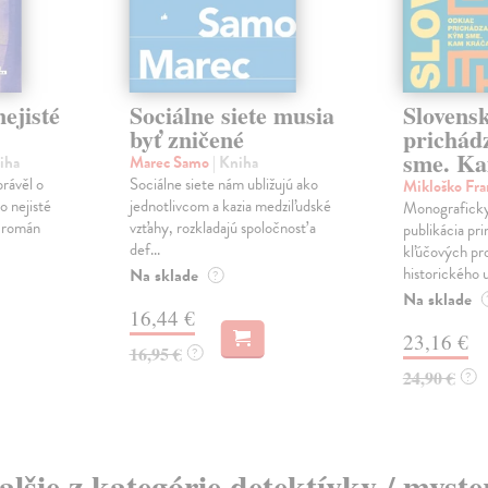
ejisté
Sociálne siete musia
Slovens
byť zničené
prichád
sme. Ka
iha
Marec Samo
| Kniha
právěl o
Sociálne siete nám ubližujú ako
Mikloško Fra
o nejisté
jednotlivcom a kazia medziľudské
Monograficky
ý román
vzťahy, rozkladajú spoločnosť a
publikácia pri
def...
kľúčových pr
historického u
Na sklade
?
Na sklade
16,44 €
23,16 €
16,95 €
?
24,90 €
?
alšie z kategórie detektívky / myste