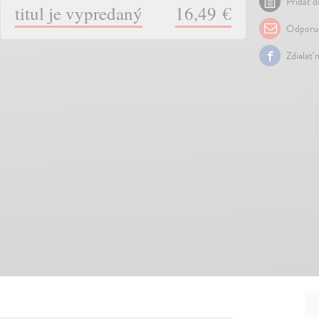
Pridať d
titul je vypredaný
16,49 €
Odporuč
Zdielať 