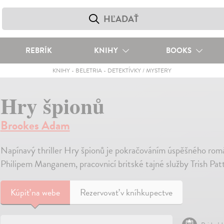
REBRÍK
KNIHY
BOOKS
KNIHY
-
BELETRIA
-
DETEKTÍVKY / MYSTERY
Hry špionů
Brookes Adam
Napínavý thriller Hry špionů je pokračováním úspěšného ro
Philipem Manganem, pracovnicí britské tajné služby Trish P
Kúpiť
na webe
Rezervovať v kníhkupectve