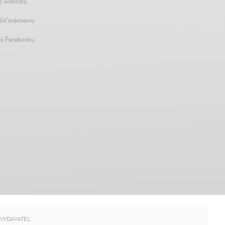
o wishlistu
iť známemu
na Facebooku
VYDAVATEĽ