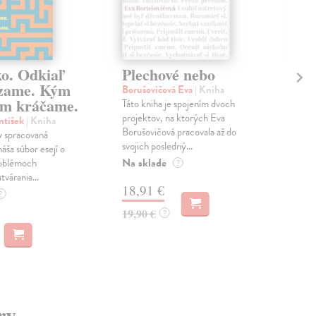
ko. Odkiaľ
Plechové nebo
Po
zame. Kým
Borušovičová Eva
| Kniha
Kun
m kráčame.
Táto kniha je spojením dvoch
Poma
projektov, na ktorých Eva
čty
ntišek
| Kniha
Borušovičová pracovala až do
naps
 spracovaná
svojich posledný...
česk
náša súbor esejí o
Na sklade
Na 
oblémoch
?
tvárania...
18,91 €
14
?
19,90 €
15,
?
ry