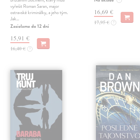
Na sklade
brutálním zločinem, který musí
?
vyřešit Roman Saran, major
16,69 €
ostravské kriminálky, a jeho tým.
Jak…
17,95 €
?
Zasielame do 12 dní
15,91 €
16,40 €
?