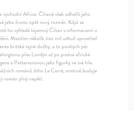
ve východní Africe. Číňané však odhalili jeho
ává jeho životu opět nový rozměr. Když se
 poté ho vyhledá tajemný Číňan s informacemi o
dění. Mezitím několik tisíc mil odtud uprostřed
nta britské tajné služby, a to pouhých pár
shingtonu přes Londýn až po prašné africké
ngana a Pattersonovou jako figurky ve své hře.
onážních románů John Le Carré, mistrně buduje
ý román plný napětí.