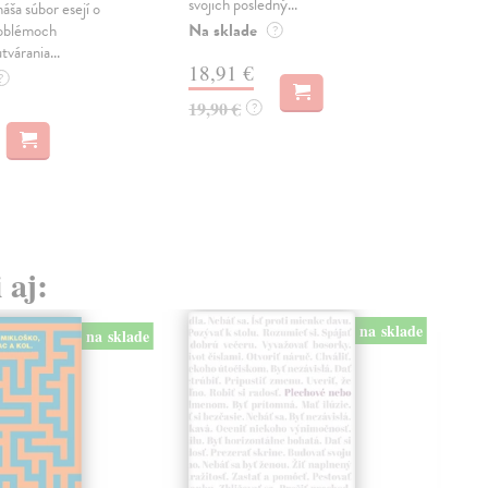
svojich posledný...
česk
náša súbor esejí o
Na sklade
Na 
oblémoch
?
tvárania...
18,91 €
14
?
19,90 €
15,
?
 aj:
na sklade
na sklade