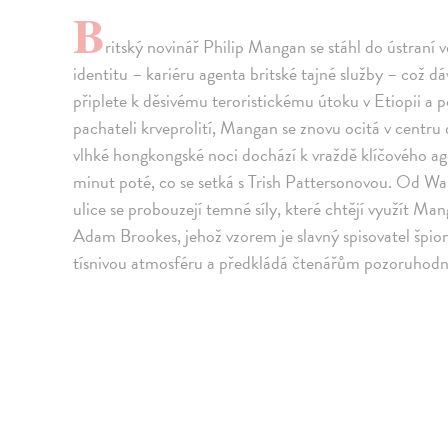
B
ritský novinář Philip Mangan se stáhl do ústraní 
identitu – kariéru agenta britské tajné služby – což d
připlete k děsivému teroristickému útoku v Etiopii a
pachateli krveprolití, Mangan se znovu ocitá v centru 
vlhké hongkongské noci dochází k vraždě klíčového age
minut poté, co se setká s Trish Pattersonovou. Od Wa
ulice se probouzejí temné síly, které chtějí využít Ma
Adam Brookes, jehož vzorem je slavný spisovatel špi
tísnivou atmosféru a předkládá čtenářům pozoruhodn