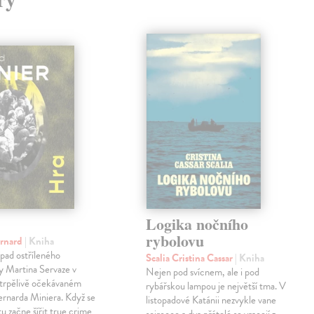
Logika nočního
rybolovu
ernard
| Kniha
pad ostříleného
Scalia Cristina Cassar
| Kniha
ty Martina Servaze v
Nejen pod svícnem, ale i pod
trpělivě očekávaném
rybářskou lampou je největší tma. V
Bernarda Miniera. Když se
listopadové Katánii nezvykle vane
tu začne šířit true crime