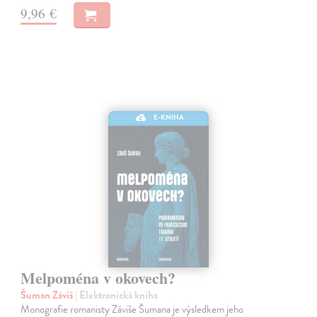
9,96 €
E-KNIHA
Melpoména v okovech?
Šuman Záviš
| Elektronická kniha
Monografie romanisty Záviše Šumana je výsledkem jeho