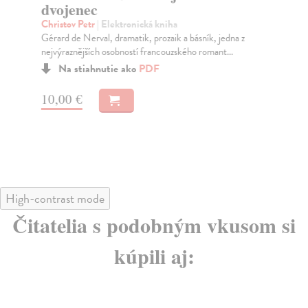
dvojenec
Egr
Laj
Christov Petr
| Elektronická kniha
dra
Gérard de Nerval, dramatik, prozaik a básník, jedna z
nejvýraznějších osobností francouzského romant...
Na stiahnutie ako
PDF
9,
10,00 €
High-contrast mode
Čitatelia s podobným vkusom si
kúpili aj: