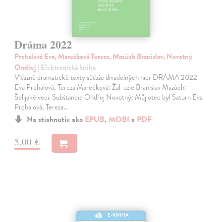
Dráma 2022
Prchalová Eva, Marečková Tereza, Mazúch Branislav, Novotný
Ondřej
| Elektronická kniha
Víťazné dramatické texty súťaže divadelných hier DRÁMA 2022
Eva Prchalová, Tereza Marečková: Žal-uzie Branislav Mazúch:
Šelijaké veci. Subštancie Ondřej Novotný: Můj otec byl Saturn Eva
Prchalová, Tereza…
Na stiahnutie ako
EPUB
,
MOBI
a
PDF
5,00 €
E-KNIHA