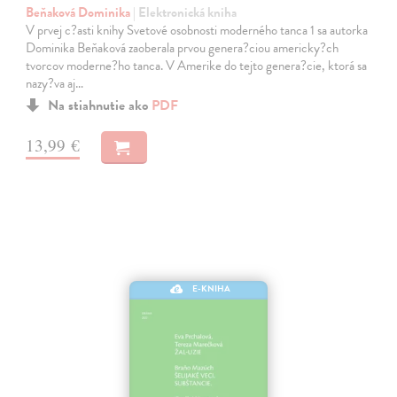
Beňaková Dominika
| Elektronická kniha
V prvej c?asti knihy Svetové osobnosti moderného tanca 1 sa autorka
Dominika Beňaková zaoberala prvou genera?ciou americky?ch
tvorcov moderne?ho tanca. V Amerike do tejto genera?cie, ktorá sa
nazy?va aj…
Na stiahnutie ako
PDF
13,99 €
E-KNIHA