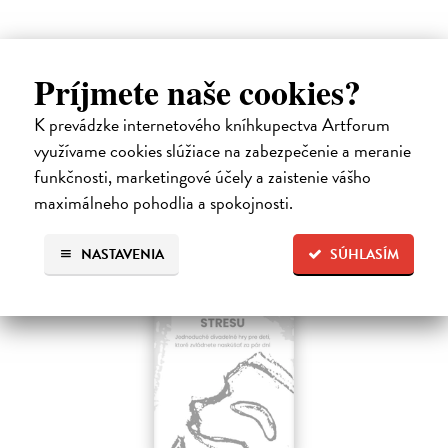
Ďalšie z kategórie divadlo a
Príjmete naše cookies?
tanec, divadelná veda
K prevádzke internetového kníhkupectva Artforum
využívame cookies slúžiace na zabezpečenie a meranie
funkčnosti, marketingové účely a zaistenie vášho
maximálneho pohodlia a spokojnosti.
E-KNIHA
NASTAVENIA
SÚHLASÍM