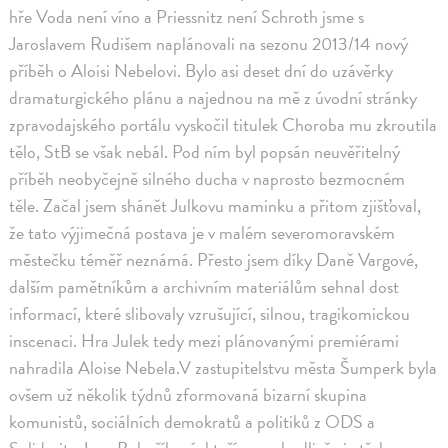
hře Voda není víno a Priessnitz není Schroth jsme s
Jaroslavem Rudišem naplánovali na sezonu 2013/14 nový
příběh o Aloisi Nebelovi. Bylo asi deset dní do uzávěrky
dramaturgického plánu a najednou na mě z úvodní stránky
zpravodajského portálu vyskočil titulek Choroba mu zkroutila
tělo, StB se však nebál. Pod ním byl popsán neuvěřitelný
příběh neobyčejně silného ducha v naprosto bezmocném
těle. Začal jsem shánět Julkovu maminku a přitom zjišťoval,
že tato výjimečná postava je v malém severomoravském
městečku téměř neznámá. Přesto jsem díky Daně Vargové,
dalším pamětníkům a archivním materiálům sehnal dost
informací, které slibovaly vzrušující, silnou, tragikomickou
inscenaci. Hra Julek tedy mezi plánovanými premiérami
nahradila Aloise Nebela.V zastupitelstvu města Šumperk byla
ovšem už několik týdnů zformovaná bizarní skupina
komunistů, sociálních demokratů a politiků z ODS a