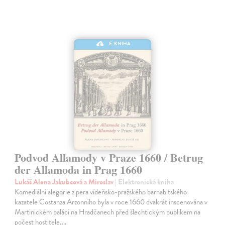
E-KNIHA
Podvod Allamody v Praze 1660 / Betrug
der Allamoda in Prag 1660
Lukáš Alena Jakubcová a Miroslav
| Elektronická kniha
Komediální alegorie z pera vídeňsko-pražského barnabitského
kazatele Costanza Arzonniho byla v roce 1660 dvakrát inscenována v
Martinickém paláci na Hradčanech před šlechtickým publikem na
počest hostitele,…