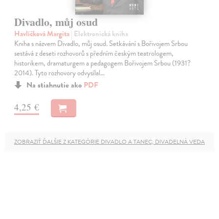
Divadlo, můj osud
Havlíčková Margita
| Elektronická kniha
Kniha s názvem Divadlo, můj osud. Setkávání s Bořivojem Srbou
sestává z deseti rozhovorů s předním českým teatrologem,
historikem, dramaturgem a pedagogem Bořivojem Srbou (1931?
2014). Tyto rozhovory odvysílal…
Na stiahnutie ako
PDF
4,25 €
ZOBRAZIŤ ĎALŠIE Z KATEGÓRIE DIVADLO A TANEC, DIVADELNÁ VEDA