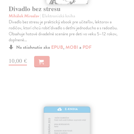
Divadlo bez stresu
Mihálek Miroslav
| Elektronická kniha
Divadlo bez stresu je praktický ebook pre učiteľov, lektorov a
rodičov, ktorí chcú robiť divadlo s deťmi jednoducho a s radosťou.
Obsahuje hotové divadelné scenáre pre deti vo veku 5–12 rokov,
doplnené…
Na stiahnutie ako
EPUB
,
MOBI
a
PDF
10,00 €
E-KNIHA