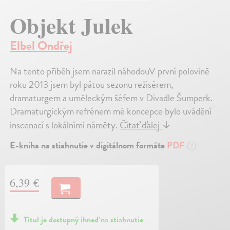
Objekt Julek
Elbel Ondřej
Na tento příběh jsem narazil náhodouV první polovině
roku 2013 jsem byl pátou sezonu režisérem,
dramaturgem a uměleckým šéfem v Divadle Šumperk.
Dramaturgickým refrénem mé koncepce bylo uvádění
inscenací s lokálními náměty.
Čítať ďalej
↓
E-kniha na stiahnutie v digitálnom formáte
PDF
?
6,39 €
Titul je dostupný ihneď na stiahnutie