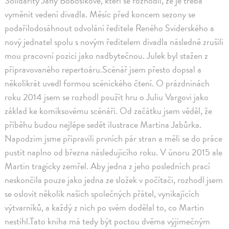
Solidarity Jany Bobošíkové, kteří se rozhodli, že je třeba
vyměnit vedení divadla. Měsíc před koncem sezony se
podařilodosáhnout odvolání ředitele Reného Sviderského a
nový jednatel spolu s novým ředitelem divadla následně zrušili
mou pracovní pozici jako nadbytečnou. Julek byl stažen z
připravovaného repertoáru.Scénář jsem přesto dopsal a
několikrát uvedl formou scénického čtení. O prázdninách
roku 2014 jsem se rozhodl použít hru o Juliu Vargovi jako
základ ke komiksovému scénáři. Od začátku jsem věděl, že
příběhu budou nejlépe sedět ilustrace Martina Jabůrka.
Napodzim jsme připravili prvních pár stran a měli se do práce
pustit naplno od března následujícího roku. V únoru 2015 ale
Martin tragicky zemřel. Aby jedna z jeho posledních prací
neskončila pouze jako jedna ze složek v počítači, rozhodl jsem
se oslovit několik našich společných přátel, vynikajících
výtvarníků, a každý z nich po svém dodělal to, co Martin
nestihl.Tato kniha má tedy být poctou dvěma výjimečným