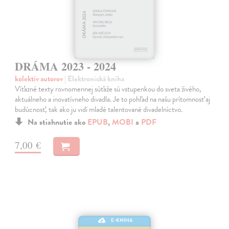
DRÁMA 2023 - 2024
kolektív autorov
| Elektronická kniha
Víťazné texty rovnomennej súťaže sú vstupenkou do sveta živého,
aktuálneho a inovatívneho divadla. Je to pohľad na našu prítomnosť aj
budúcnosť, tak ako ju vidí mladé talentované divadelníctvo.
Na stiahnutie ako
EPUB
,
MOBI
a
PDF
7,00 €
E-KNIHA