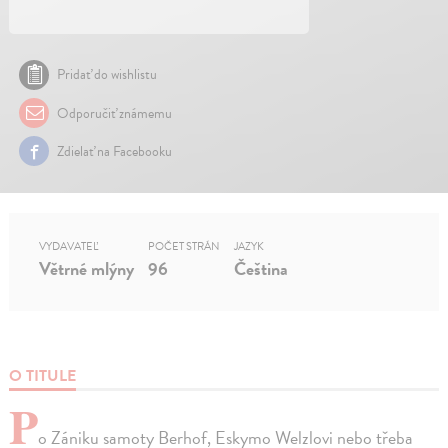
Pridať do wishlistu
Odporučiť známemu
Zdielať na Facebooku
VYDAVATEĽ
POČET STRÁN
JAZYK
Větrné mlýny
96
Čeština
O TITULE
P
o Zániku samoty Berhof, Eskymo Welzlovi nebo třeba