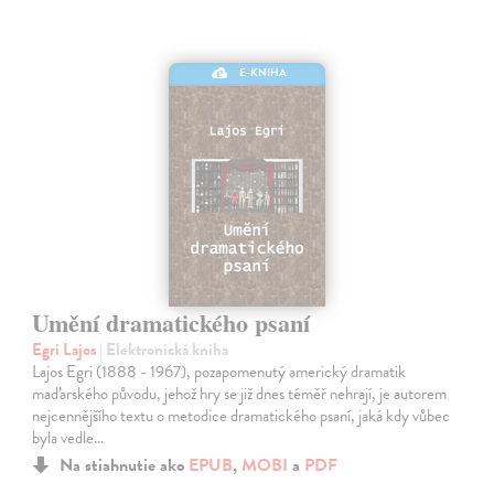
E-KNIHA
Umění dramatického psaní
Egri Lajos
| Elektronická kniha
Lajos Egri (1888 - 1967), pozapomenutý americký dramatik
maďarského původu, jehož hry se již dnes téměř nehrají, je autorem
nejcennějšího textu o metodice dramatického psaní, jaká kdy vůbec
byla vedle…
Na stiahnutie ako
EPUB
,
MOBI
a
PDF