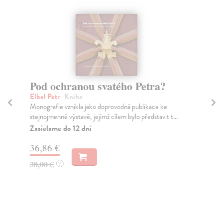
Pod ochranou svatého Petra?
Hr
Elbel Petr
| Kniha
Ma
Monografie vznikla jako doprovodná publikace ke
Bás
stejnojmenné výstavě, jejímž cílem bylo představit t...
tex
Zasielame do 12 dní
Za
36,86 €
11
38,00 €
11
?