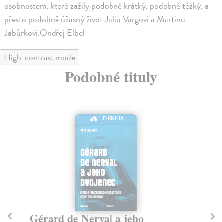
osobnostem, které zažily podobně krátký, podobně těžký, a
přesto podobně úžasný život Juliu Vargovi a Martinu
Jabůrkovi.Ondřej Elbel
High-contrast mode
Podobné tituly
E-KNIHA
Gérard de Nerval a jeho
U