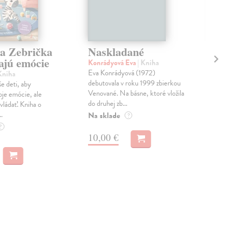
 a Zebrička
Naskladané
Hi
ajú emócie
Konrádyová Eva
| Kniha
Has
Eva Konrádyová (1972)
Pred
Kniha
debutovala v roku 1999 zbierkou
dlh
e deti, aby
Venované. Na básne, ktoré vložila
kult
oje emócie, ale
do druhej zb...
pamä
zvládať. Kniha o
.
Na sklade
Na 
?
?
44
10,00 €
46,