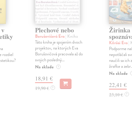
 v
Plechové nebo
Žirinka
etiky
spoznáv
Borušovičová Eva
| Kniha
Táto kniha je spojením dvoch
Kőrösi Eva
| 
projektov, na ktorých Eva
ha
Podporme naš
Borušovičová pracovala až do
 rozdiel
nepotláčali sv
svojich posledný...
stetikou?
naučili sa ich 
žirafke a zebr..
Na sklade
?
Na sklade
18,91 €
22,41 €
19,90 €
?
23,10 €
?