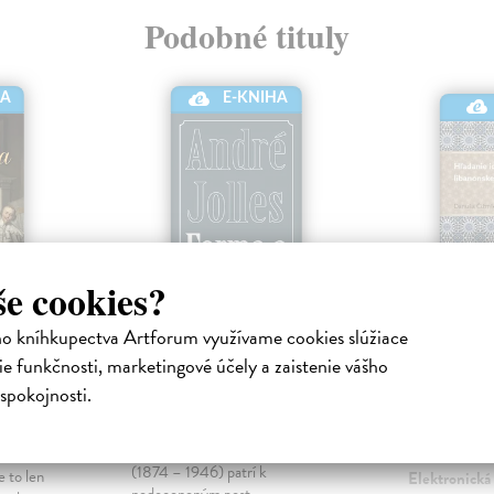
Podobné tituly
E-KNIHA
HA
še cookies?
ho kníhkupectva Artforum využívame cookies slúžiace
Forma a inšpirácia
Hľadanie
e funkčnosti, marketingové účely a zaistenie vášho
modern
Jolles André
| Elektronická
spokojnosti.
libanons
kniha
próze
Nizozemsko-nemecký kultúrny a
nická
literárny historik André Jolles
Čižmíková D
(1874 – 1946) patrí k
e to len
Elektronická