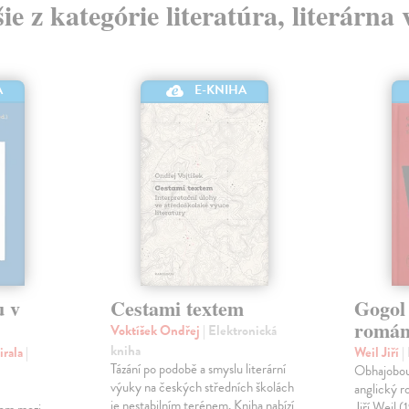
ie z kategórie literatúra, literárna
A
E-KNIHA
u v
Cestami textem
Gogol 
román 
Voktíšek Ondřej
| Elektronická
kniha
irala
|
Weil Jiří
|
Tázání po podobě a smyslu literární
Obhajobou
výuky na českých středních školách
anglický r
je nestabilním terénem. Kniha nabízí
Jiří Weil 