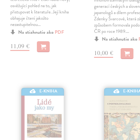
mnohovrstevnatým dialo
osvěžující pohled na to, jak
generací českých a slove
přistupovat k literatuře. Její kniha
japanologů a dílem profes
obhajuje čtení jakožto
Zdenky Švarcové, která z
nezastupitelnou…
způsobem formovala podo
ČR po roce 1989.…
Na stiahnutie ako
PDF
Na stiahnutie ako
11,09 €
10,00 €
E-KNIHA
E-KNIH