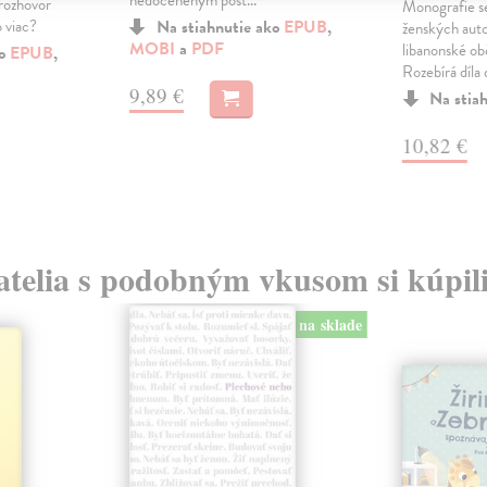
nedoceneným post...
rozhovor
Monografie s
o viac?
Na stiahnutie ako
EPUB
,
ženských auto
MOBI
a
PDF
libanonské ob
ko
EPUB
,
Rozebírá díla d
9,89 €
Na stia
10,82 €
atelia s podobným vkusom si kúpili
na sklade