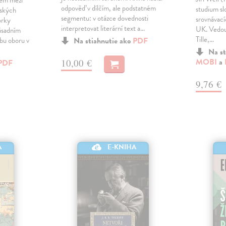
gem mezi
odpověď v dílčím, ale podstatném
studium sl
nských
segmentu: v otázce dovednosti
srovnávací
orky
interpretovat literární text a…
UK. Vedou
ásadním
Tille,…
bu oboru v
Na stiahnutie ako
PDF
Na st
MOBI
a
10,00 €
PDF
9,76 €
A
E-KNIHA