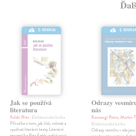
Ďalš
E-KNIHA
E-KNIH
Jak se používá
Odrazy vesmír
literatura
nás
Felski Rita
| Elektronická kniha
Kanasugi Petra, Martin T
Příručka o tom, jak číst, vnímat a
Elektronická kniha
využívat literární texty Literární
Odrazy vesmíru v nás jsou
teoretička Rita Felski nabízí nový,