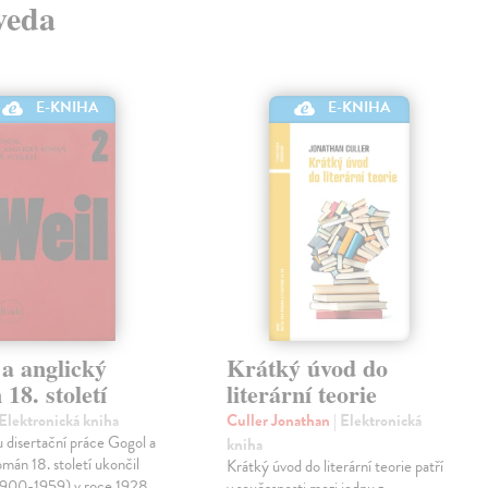
 veda
E-KNIHA
E-KNIHA
a anglický
Krátký úvod do
18. století
literární teorie
 Elektronická kniha
Culler Jonathan
| Elektronická
 disertační práce Gogol a
kniha
omán 18. století ukončil
Krátký úvod do literární teorie patří
(1900-1959) v roce 1928