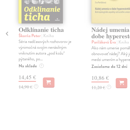
Odklínanie ticha
Nádej umenia
i
dobe hyperest
Škorňa Peter
| Kniha
Séria nadčasových rozhovorov je
Pariláková Eva
| Kniha
a
výnimočná svojím nenásilným
Ako nám umenie pomá
vniknutím autora „pod kožu“
obnovovať nádej? Aký je
pýtaného, po...
medzi umením a hypere
Na sklade
Zasielame do 12 dní
?
14,45 €
10,86 €
14,90 €
?
11,20 €
?