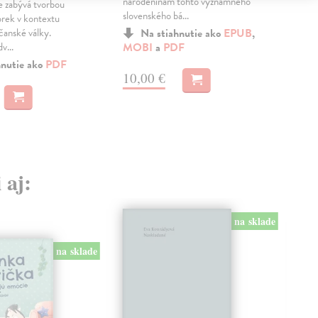
narodeninám tohto významného
aut
e zabývá tvorbou
slovenského bá...
post
rek v kontextu
čanské války.
Na stiahnutie ako
EPUB
,
v...
MOBI
a
PDF
a
M
hnutie ako
PDF
10,00 €
6,
 aj:
na sklade
na sklade