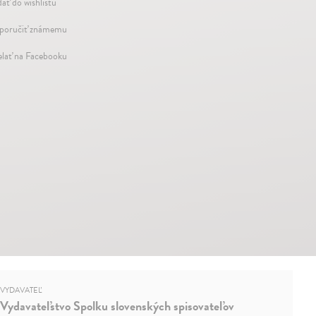
dať do wishlistu
oručiť známemu
elať na Facebooku
VYDAVATEĽ
Vydavateľstvo Spolku slovenských spisovateľov