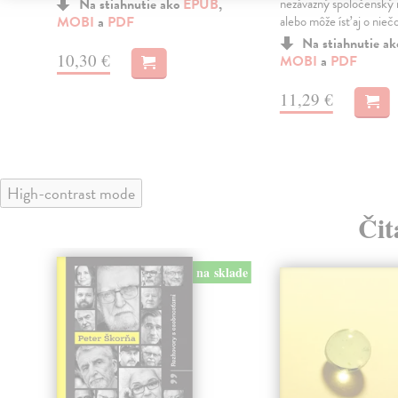
Na stiahnutie ako
EPUB
,
nezáväzný spoločenský 
MOBI
a
PDF
alebo môže ísť aj o nieč
Na stiahnutie a
10,30 €
MOBI
a
PDF
11,29 €
High-contrast mode
Čit
na sklade