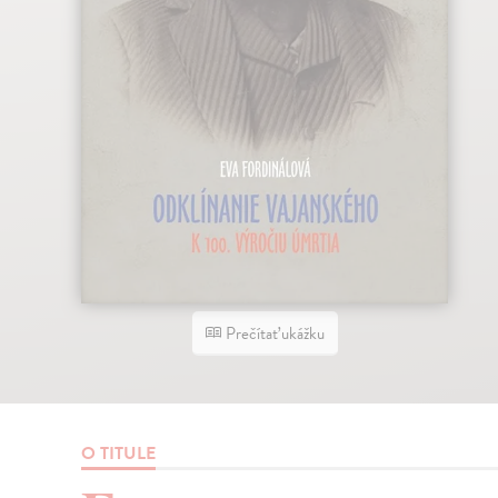
Prečítať ukážku
O TITULE