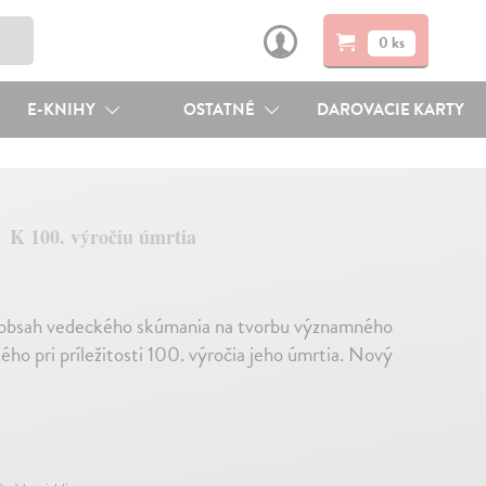
0 ks
E-KNIHY
OSTATNÉ
DAROVACIE KARTY
K 100. výročiu úmrtia
a obsah vedeckého skúmania na tvorbu významného
ho pri príležitosti 100. výročia jeho úmrtia. Nový