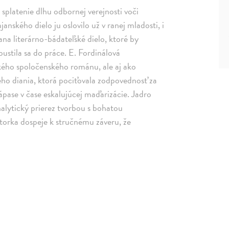
a splatenie dlhu odbornej verejnosti voči
nského dielo ju oslovilo už v ranej mladosti, i
ana literárno-bádateľské dielo, ktoré by
ustila sa do práce. E. Fordinálová
kého spoločenského románu, ale aj ako
kého diania, ktorá pociťovala zodpovednosť za
pase v čase eskalujúcej maďarizácie. Jadro
nalytický prierez tvorbou s bohatou
torka dospeje k stručnému záveru, že