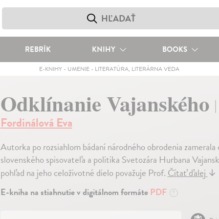
REBRÍK
KNIHY
BOOKS
E-KNIHY
-
UMENIE
-
LITERATÚRA, LITERÁRNA VEDA
Odklínanie Vajanského
Fordinálová Eva
Autorka po rozsiahlom bádaní národného obrodenia zameral
slovenského spisovateľa a politika Svetozára Hurbana Vajanské
pohľad na jeho celoživotné dielo považuje Prof.
Čítať ďalej
↓
E-kniha na stiahnutie v digitálnom formáte
PDF
?