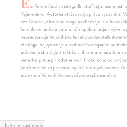
E.
Fordinálová za isté „odkliatie“ tejto osobnosti 
Vajanskému. Autorka otvára svoju prácu vyznaním: Vaja
cez Záhorie, z ktorého obaja pochádzajú, a dlho čakal
komplexne poňalo autora, až napokon prijala výzvu a p
nepredstavuje Vajanského len ako zakladateľa slovens
ideológa, najvýraznejšiu osobnosť vtedajšieho politic
určovanie stratégie a taktiky v obrannom národnom zá
vedeckej práce prirodzene tvorí široko koncipovaný a
konfrontáciou s prácami iných literárnych vedcov. Au
poznaním Vajanského spoznávame seba samých.
High-contrast mode