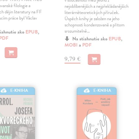
v současnosti mezi jednu z
ovanské filologie a
nejoblíbenějších a nejpřekládanějších
ch dějin literatury na FF
literárněteoretických příruček.
cím práce byl Václav
Úspěch knihy je založen na jeho
schopnosti kondenzovaně a přitom
srozumitelně…
iahnutie ako
EPUB
,
PDF
Na stiahnutie ako
EPUB
,
MOBI
a
PDF
9,79 €
E-KNIHA
E-KNIHA