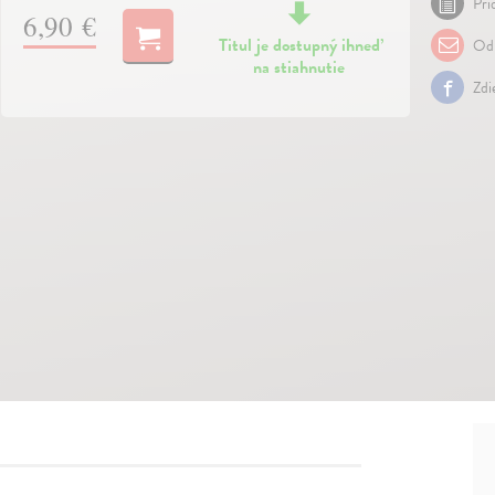
Pri
6,90 €
Titul je dostupný ihneď
Odp
na stiahnutie
Zdi