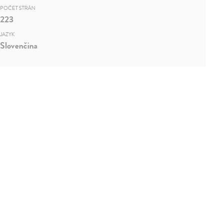
POČET STRÁN
223
JAZYK
Slovenčina