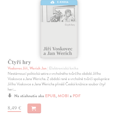
E-KNIHA
Čtyři hry
Voskovec Jiří, Werich Jan
| Elektronická kniha
Nestárnoucí politická satira z vrcholného tvůrčího období Jiřího
Voskovce a Jana Wericha. Z období rané a vrcholné tvůrčí spolupráce
Jiřího Voskovce a Jana Wericha přináší Česká knižnice soubor čtyř
her:…
Na stiahnutie ako
EPUB
,
MOBI
a
PDF
8,49 €