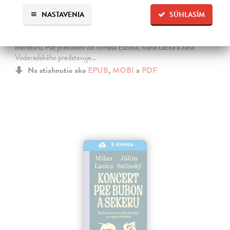
Blázni a špecialisti
NASTAVENIA
SÚHLASÍM
Soyinka Wole
| Elektronická kniha
Prvé slovenské súborné vydanie divadelných hier jedného z
najvýznamnejších afrických autorov, nositeľa Nobelovej ceny za
literatúru. Päť prekladov od Tomáša Eštoka, Ivana Lacka a Jána
Voderadského predstavuje…
Na stiahnutie ako
EPUB
,
MOBI
a
PDF
E-KNIHA