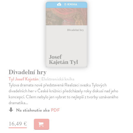
E-KNIHA
Divadelní hry
Tyl Josef Kajetán
| Elektronická kniha
Tylova dramata nově představená Realizaci svazku Tylových
divadelních her v České knižnici předcházely roky diskusí nad jeho
koncepcí. Cílem nebylo jen vybrat to nejlepší z tvorby uznávaného
dramatika…
Na stiahnutie ako
PDF
16,49 €