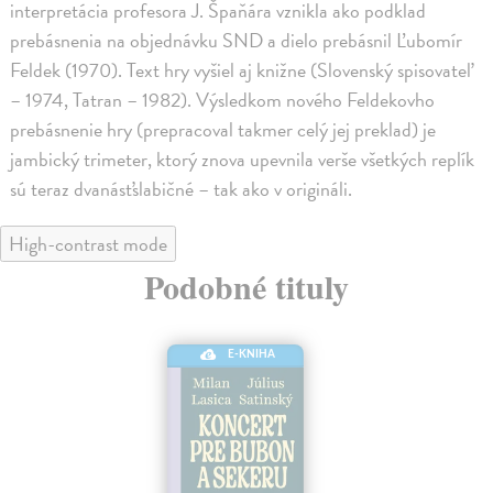
interpretácia profesora J. Špaňára vznikla ako podklad
prebásnenia na objednávku SND a dielo prebásnil Ľubomír
Feldek (1970). Text hry vyšiel aj knižne (Slovenský spisovateľ
– 1974, Tatran – 1982). Výsledkom nového Feldekovho
prebásnenie hry (prepracoval takmer celý jej preklad) je
jambický trimeter, ktorý znova upevnila verše všetkých replík
sú teraz dvanásťslabičné – tak ako v origináli.
High-contrast mode
Podobné tituly
E-KNIHA