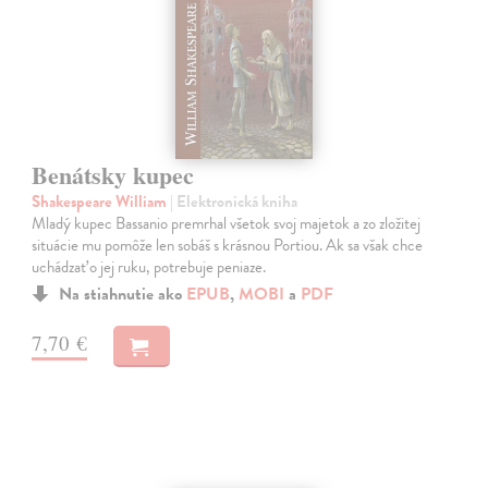
Benátsky kupec
Shakespeare William
| Elektronická kniha
Mladý kupec Bassanio premrhal všetok svoj majetok a zo zložitej
situácie mu pomôže len sobáš s krásnou Portiou. Ak sa však chce
uchádzať o jej ruku, potrebuje peniaze.
Na stiahnutie ako
EPUB
,
MOBI
a
PDF
7,70 €