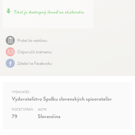
Titul je dostupný ihneď na stiahnutie
Pridať do wishlistu
Odporučiť známemu
Zdielať na Facebooku
VYDAVATEĽ
Vydavateľstvo Spolku slovenských spisovateľov
POČET STRÁN
JAZYK
79
Slovenčina