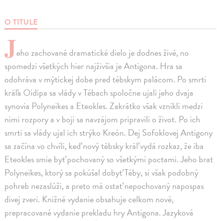
O TITULE
J
eho zachované dramatické dielo je dodnes živé, no
spomedzi všetkých hier najživšia je Antigona. Hra sa
odohráva v mýtickej dobe pred tébskym palácom. Po smrti
kráľa Oidipa sa vlády v Tébach spoločne ujali jeho dvaja
synovia Polyneikes a Eteokles. Zakrátko však vznikli medzi
nimi rozpory a v boji sa navzájom pripravili o život. Po ich
smrti sa vlády ujal ich strýko Kreón. Dej Sofoklovej Antigony
sa začína vo chvíli, keď nový tébsky kráľ vydá rozkaz, že iba
Eteokles smie byť pochovaný so všetkými poctami. Jeho brat
Polyneikes, ktorý sa pokúšal dobyť Téby, si však podobný
pohreb nezaslúži, a preto má ostať nepochovaný napospas
divej zveri. Knižné vydanie obsahuje celkom nové,
prepracované vydanie prekladu hry Antigona. Jazyková