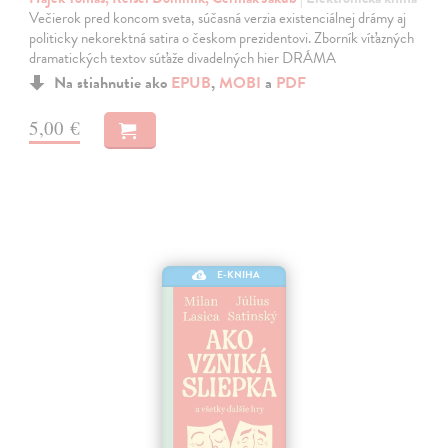
Večierok pred koncom sveta, súčasná verzia existenciálnej drámy aj
politicky nekorektná satira o českom prezidentovi. Zborník víťazných
dramatických textov súťaže divadelných hier DRÁMA
Na stiahnutie ako
EPUB
,
MOBI
a
PDF
5,00 €
E-KNIHA