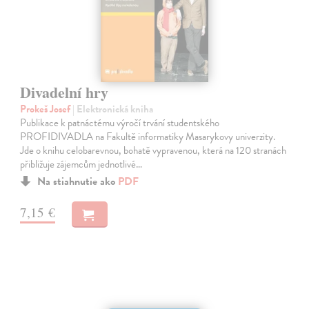
Divadelní hry
Prokeš Josef
| Elektronická kniha
Publikace k patnáctému výročí trvání studentského
PROFIDIVADLA na Fakultě informatiky Masarykovy univerzity.
Jde o knihu celobarevnou, bohatě vypravenou, která na 120 stranách
přibližuje zájemcům jednotlivé…
Na stiahnutie ako
PDF
7,15 €