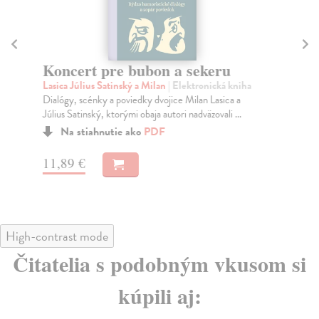
Koncert pre bubon a sekeru
A
Lasica Július Satinský a Milan
| Elektronická kniha
Las
Dialógy, scénky a poviedky dvojice Milan Lasica a
Mil
Július Satinský, ktorými obaja autori nadväzovali ...
naj
Na stiahnutie ako
PDF
11,89 €
12
High-contrast mode
Čitatelia s podobným vkusom si
kúpili aj: