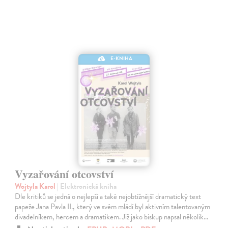
E-KNIHA
Vyzařování otcovství
Wojtyla Karol
| Elektronická kniha
Dle kritiků se jedná o nejlepší a také nejobtížnější dramatický text
papeže Jana Pavla II., který ve svém mládí byl aktivním talentovaným
divadelníkem, hercem a dramatikem. Již jako biskup napsal několik…