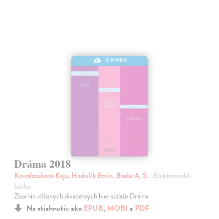
E-KNIHA
Dráma 2018
Kowalczuková Kaja, Hodulík Ervín, Baske A. S.
| Elektronická
kniha
Zborník víťazných divadelných hier súťaže Dráma
Na stiahnutie ako
EPUB
,
MOBI
a
PDF