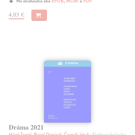
Na stiahnutie ako
EPUB
,
MOBI
a
PDF
4,03 €
E-KNIHA
Dráma 2021
Hájek Tomáš, Reisel Dominik, Čermák Jakub
| Elektronická kniha