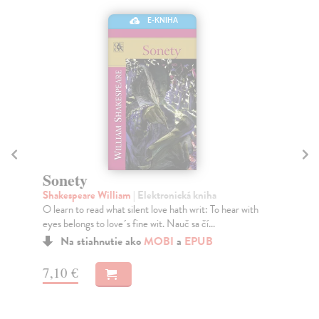
E-KNIHA
Sonety
O
Shakespeare William
| Elektronická kniha
Fra
O learn to read what silent love hath writ: To hear with
Ján
eyes belongs to love´s fine wit. Nauč sa čí...
pre
Okl
Na stiahnutie ako
MOBI
a
EPUB
7,10 €
2,