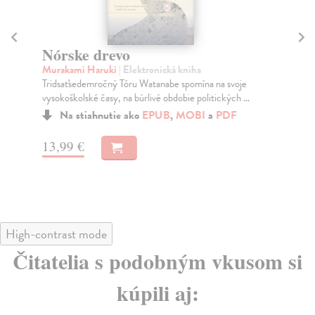
Nórske drevo
Iz
Murakami Haruki
| Elektronická kniha
Bra
Tridsaťsedemročný Tóru Watanabe spomína na svoje
Deb
vysokoškolské časy, na búrlivé obdobie politických ...
isl
Na stiahnutie ako
EPUB
,
MOBI
a
PDF
13,99 €
13
High-contrast mode
Čitatelia s podobným vkusom si
kúpili aj: