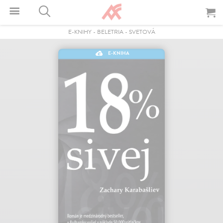
E-KNIHY
-
BELETRIA
-
SVETOVÁ
E-KNIHA