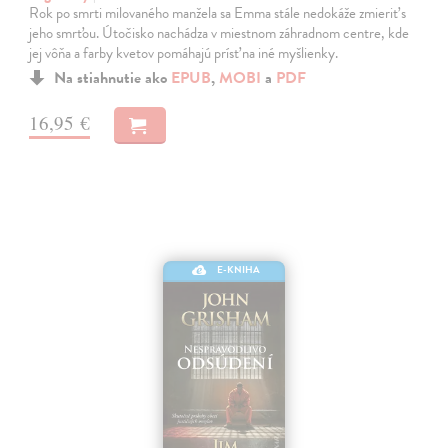
Rok po smrti milovaného manžela sa Emma stále nedokáže zmieriť s
jeho smrťou. Útočisko nachádza v miestnom záhradnom centre, kde
jej vôňa a farby kvetov pomáhajú prísť na iné myšlienky.
Na stiahnutie ako
EPUB
,
MOBI
a
PDF
16,95 €
E-KNIHA