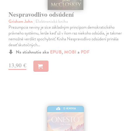
Nespravodlivo odsúdení
Grisham John
| Elektronická kniha
Prezumpcia neviny je síce základným princípom demokratického
právneho systému, lenže keď už v ňom raz niekoho odsúdia, je takmer
nemožné verdikt spochybniť. Kniha Nespravodlivo odsúdení prináša
desať skutočných…
Na stiahnutie ako
EPUB
,
MOBI
a
PDF
13,90 €
E-KNIHA