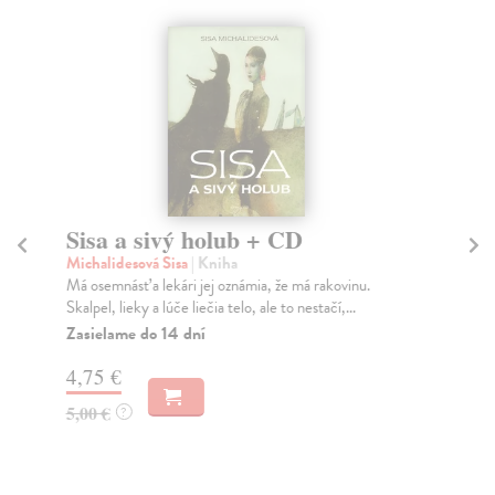
Sisa a sivý holub + CD
10
Michalidesová Sisa
| Kniha
Co
Má osemnásť a lekári jej oznámia, že má rakovinu.
Vše
Skalpel, lieky a lúče liečia telo, ale to nestačí,...
zme
Zasielame do 14 dní
Na
4,75 €
17
5,00 €
17
?