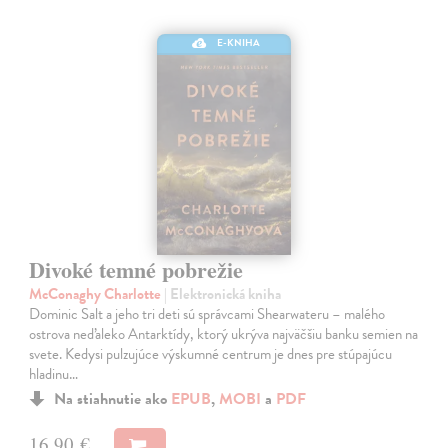
E-KNIHA
Divoké temné pobrežie
McConaghy Charlotte
| Elektronická kniha
Dominic Salt a jeho tri deti sú správcami Shearwateru – malého
ostrova neďaleko Antarktídy, ktorý ukrýva najväčšiu banku semien na
svete. Kedysi pulzujúce výskumné centrum je dnes pre stúpajúcu
hladinu…
Na stiahnutie ako
EPUB
,
MOBI
a
PDF
16,90 €