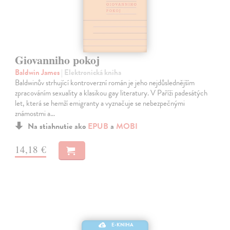
Giovanniho pokoj
Baldwin James
| Elektronická kniha
Baldwinův strhující kontroverzní román je jeho nejdůslednějším
zpracováním sexuality a klasikou gay literatury. V Paříži padesátých
let, která se hemží emigranty a vyznačuje se nebezpečnými
známostmi a…
Na stiahnutie ako
EPUB
a
MOBI
14,18 €
E-KNIHA