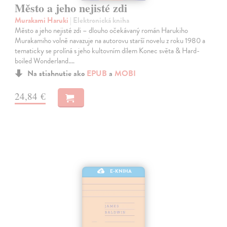
Město a jeho nejisté zdi
Murakami Haruki
| Elektronická kniha
Město a jeho nejisté zdi – dlouho očekávaný román Harukiho
Murakamiho volně navazuje na autorovu starší novelu z roku 1980 a
tematicky se prolíná s jeho kultovním dílem Konec světa & Hard-
boiled Wonderland.…
Na stiahnutie ako
EPUB
a
MOBI
24,84 €
E-KNIHA