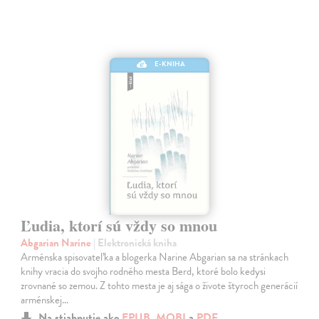
E-KNIHA
Ľudia, ktorí sú vždy so mnou
Abgarian Narine
| Elektronická kniha
Arménska spisovateľka a blogerka Narine Abgarian sa na stránkach
knihy vracia do svojho rodného mesta Berd, ktoré bolo kedysi
zrovnané so zemou. Z tohto mesta je aj sága o živote štyroch generácií
arménskej…
Na stiahnutie ako
EPUB
,
MOBI
a
PDF