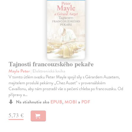
Tajnosti francouzského pekaře
Mayle Peter
| Elektronická kniha
V tomto útlém svazku Peter Mayle spojil síly s Gérardem Auzetem,
majitelem proslulé pekárny „Chez Auzet“ v provensálském
Cavaillonu, aby nám prozradil vše o pečení chleba po francouzsku. Od
přípravy a…
Na stiahnutie ako
EPUB
,
MOBI
a
PDF
5,73 €