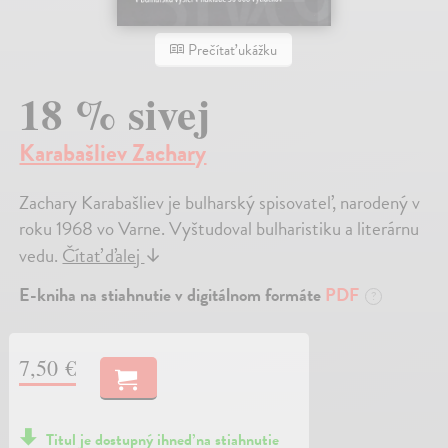
Prečítať ukážku
18 % sivej
Karabašliev Zachary
Zachary Karabašliev je bulharský spisovateľ, narodený v
roku 1968 vo Varne. Vyštudoval bulharistiku a literárnu
vedu.
Čítať ďalej
↓
E-kniha na stiahnutie v digitálnom formáte
PDF
?
7,50 €
Titul je dostupný ihneď na stiahnutie