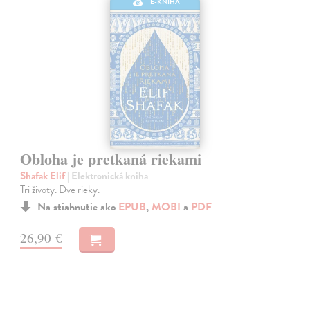
E-KNIHA
Obloha je pretkaná riekami
Shafak Elif
| Elektronická kniha
Tri životy. Dve rieky.
Na stiahnutie ako
EPUB
,
MOBI
a
PDF
26,90 €