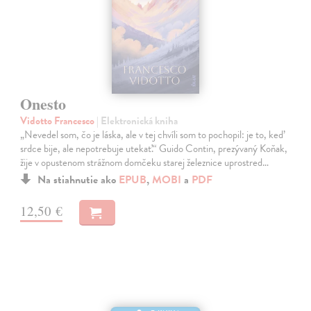
Onesto
Vidotto Francesco
| Elektronická kniha
„Nevedel som, čo je láska, ale v tej chvíli som to pochopil: je to, keď
srdce bije, ale nepotrebuje utekať.“ Guido Contin, prezývaný Koňak,
žije v opustenom strážnom domčeku starej železnice uprostred…
Na stiahnutie ako
EPUB
,
MOBI
a
PDF
12,50 €