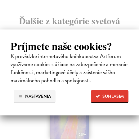
Ďalšie z kategórie svetová
beletria
Príjmete naše cookies?
K prevádzke internetového kníhkupectva Artforum
využívame cookies slúžiace na zabezpečenie a meranie
funkčnosti, marketingové účely a zaistenie vášho
E-KNIHA
maximálneho pohodlia a spokojnosti.
NASTAVENIA
SÚHLASÍM