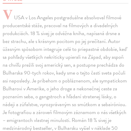
V
USA v Los Angeles postgraduálne absolvoval filmové
producentské stáže, pracoval na filmových a divadelných
produkciách. 18 % sivej je odvážna kniha, napísaná drsne a
bez strachu, ale s krásnym pocitom po jej prečítaní. Autor
úžasným spôsobom integruje celé to priepastné obdobie, keď
sa pohľady všetkých nekriticky upierali na Západ, aby aspoň
na chvíľu prežili svoj americký sen, a postupne prechádza do
Bulharska 90-tych rokov, kedy sme o tejto časti sveta počuli
asi naposledy. Je príbehom o pobláznenom, ale sympatickom
Bulharovi v Amerike, o jeho droge a nekonečnej ceste za
poznaním seba, o gangstroch a hľadaní stratenej lásky, o
nádeji a zúfalstve, vyrozprávaným so smútkom a sebairóniou.
Je fotografiou a zároveň filmovým záznamom o nás všetkých
– emigrantoch vlastnej minulosti. Román 18 % sivej je
medzinárodný bestseller, v Bulharsku vyšiel v náklade 50