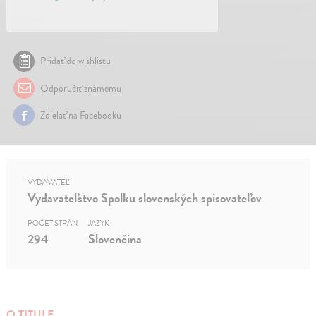
Pridať do wishlistu
Odporučiť známemu
Zdielať na Facebooku
VYDAVATEĽ
Vydavateľstvo Spolku slovenských spisovateľov
POČET STRÁN
JAZYK
294
Slovenčina
O TITULE