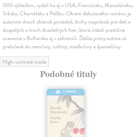
000 výtlačkov, vydali ho aj v USA, Francúzsku, Macedónsku,
Srbsku, Chorvátsku a Poľsku. Okrem debutového románu je
autorom dvoch zbierok poviedok, knihy rozprávok pre deti a
dospelých a troch divadelných hier, ktoré získali prestížne
ocenenia v Bulharsku aj v zahraničí. Ďalšie prózy autora sú
preložené do nemčiny, ruštiny, maďarčiny a španielčiny.
High-contrast mode
Podobné tituly
E-KNIHA