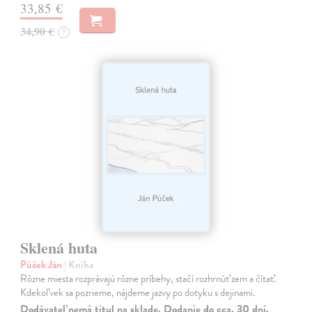
33,85 €
34,90 €
?
Sklená huta
Púček Ján
| Kniha
Rôzne miesta rozprávajú rôzne príbehy, stačí rozhrnúť zem a čítať.
Kdekoľvek sa pozrieme, nájdeme jazvy po dotyku s dejinami.
Dodávateľ nemá titul na sklade. Dodanie do cca. 30 dní.