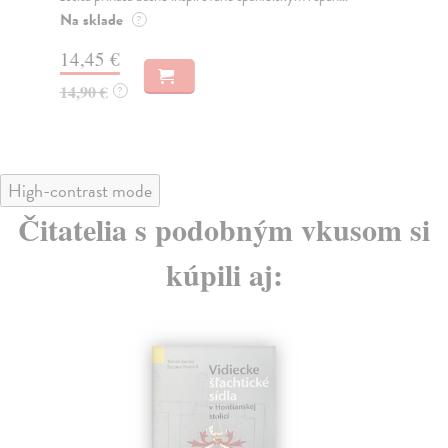
Na sklade
Na
?
14,45 €
12
14,90 €
14
?
High-contrast mode
Čitatelia s podobným vkusom si
kúpili aj: