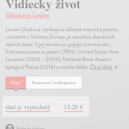
Vidiecky život
Glücková Louise
Louise Glücková, vynikajúca súčasná americká poetka
s koreňmi v Strednej Európe, je autorkou dvanástich
zbierok básní. S jej menom sa spájajú ocenenia ako
Pulitzerova cena za poéziu (1993), United States Poet
Laureate (2003 – 2004), National Book Award v
kategórii Poézia (2014) a mnohé ďalšie.
Čítať ďalej
↓
Kúpiť
Rezervovať v kníhkupectve
titul je vypredaný
13,20 €
Pridať do wishlistu