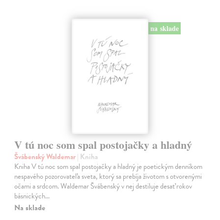
na sklade
V tú noc som spal postojačky a hladný
Švábenský Waldemar
| Kniha
Kniha V tú noc som spal postojačky a hladný je poetickým denníkom
nespavého pozorovateľa sveta, ktorý sa prebíja životom s otvorenými
očami a srdcom. Waldemar Švábenský v nej destiluje desať rokov
básnických…
Na sklade