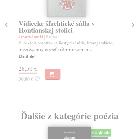
Vidiecke šľachtické sídla v
P
Hontianskej stolici
Gr
„Pí
Janura Tomáš
| Kniha
živ
Publikácia predstavuje šiesty diel série, ktorej ambíciou
je postupne spracovať kaštiele a kúrie na ...
Na
Do 3 dní
14
28,50 €
15
30,00 €
?
Ďalšie z kategórie poézia
na sklade