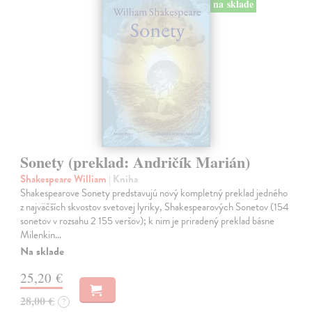
na sklade
Sonety (preklad: Andričík Marián)
Shakespeare William
| Kniha
Shakespearove Sonety predstavujú nový kompletný preklad jedného
z najväčších skvostov svetovej lyriky, Shakespearových Sonetov (154
sonetov v rozsahu 2 155 veršov); k nim je priradený preklad básne
Milenkin…
Na sklade
25,20 €
28,00 €
?