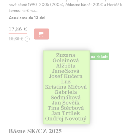
nové básně 1990–2005 (2005), Milostné básně (2013) a Herbář k
čemusi horšímu…
Zasielame do 12 dní
17,86 €
18,80 €
?
na sklade
Básne SK/CZ 2025