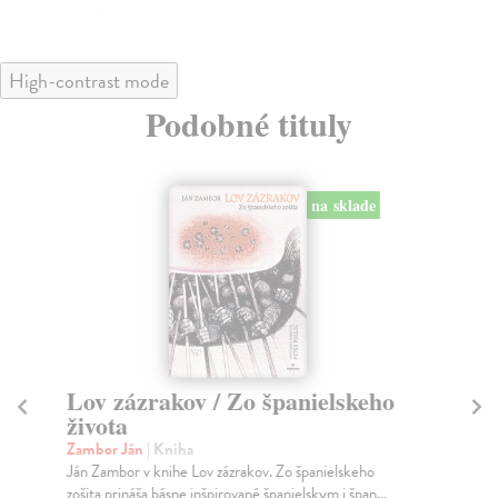
High-contrast mode
Podobné tituly
na sklade
Lov zázrakov / Zo španielskeho
Ži
života
Po
Zambor Ján
| Kniha
Ju
Ján Zambor v knihe Lov zázrakov. Zo španielskeho
Kra
zošita prináša básne inšpirované španielskym i špan...
Jur