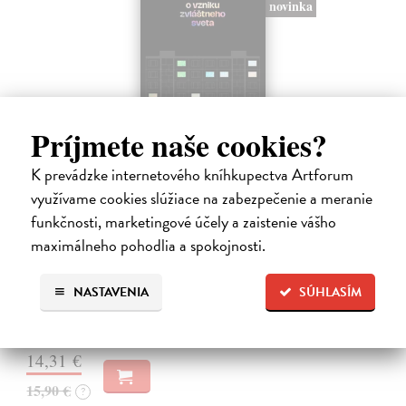
novinka
Príjmete naše cookies?
K prevádzke internetového kníhkupectva Artforum
využívame cookies slúžiace na zabezpečenie a meranie
Záznam o vzniku zvláštneho sveta
funkčnosti, marketingové účely a zaistenie vášho
Ábelová Mirka
| Kniha
maximálneho pohodlia a spokojnosti.
Po úspešných a vypredaných básnických zbierkach Striptíz, Na!,
Básničky pre domáce paničky, Večný pocit nedele a Dom, vydáva
slovenská poetka Mirka Ábelová novú básnickú zbierku. Záznam o
NASTAVENIA
SÚHLASÍM
vzniku zvláštneho…
Na sklade
14,31 €
15,90 €
?