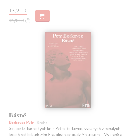
13,21 €
13,90 €
?
Básně
Borkovec Petr
| Kniha
Soubor tří básnických knih Petra Borkovce, vydaných v minulých
letech nakladatelstvím Fra, obsahuje tituly Vnitrozemí –Vybrané a