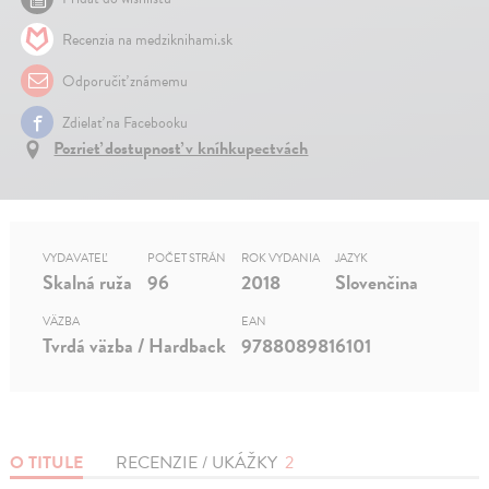
Recenzia na medziknihami.sk
Odporučiť známemu
Zdielať na Facebooku
Pozrieť dostupnosť v kníhkupectvách
VYDAVATEĽ
POČET STRÁN
ROK VYDANIA
JAZYK
Skalná ruža
96
2018
Slovenčina
VÄZBA
EAN
Tvrdá väzba / Hardback
9788089816101
O TITULE
RECENZIE / UKÁŽKY
2