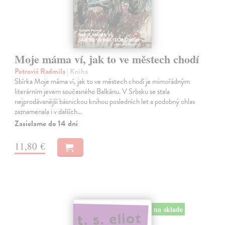
Moje máma ví, jak to ve městech chodí
Petrovič Radmila
| Kniha
Sbírka Moje máma ví, jak to ve městech chodí je mimořádným
literárním jevem současného Balkánu. V Srbsku se stala
nejprodávanější básnickou knihou posledních let a podobný ohlas
zaznamenala i v dalších…
Zasielame do 14 dní
11,80 €
na sklade