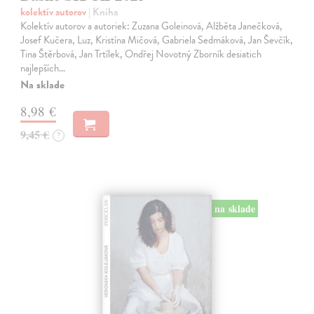
kolektív autorov
| Kniha
Kolektív autorov a autoriek: Zuzana Goleinová, Alžběta Janečková,
Josef Kučera, Luz, Kristína Mičová, Gabriela Sedmáková, Jan Ševčík,
Tina Štěrbová, Jan Trtílek, Ondřej Novotný Zborník desiatich
najlepších…
Na sklade
8,98 €
9,45 €
?
na sklade