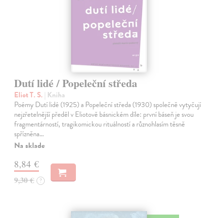
Dutí lidé / Popeleční středa
Eliot T. S.
| Kniha
Poémy Dutí lidé (1925) a Popeleční středa (1930) společně vytyčují
nejzřetelnější předěl v Eliotově básnickém díle: první báseň je svou
fragmentárností, tragikomickou rituálností a různohlasím těsně
spřízněna…
Na sklade
8,84 €
9,30 €
?