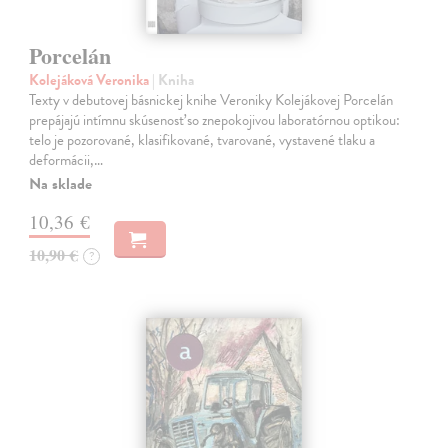
Porcelán
Kolejáková Veronika
| Kniha
Texty v debutovej básnickej knihe Veroniky Kolejákovej Porcelán
prepájajú intímnu skúsenosť so znepokojivou laboratórnou optikou:
telo je pozorované, klasifikované, tvarované, vystavené tlaku a
deformácii,…
Na sklade
10,36 €
10,90 €
?