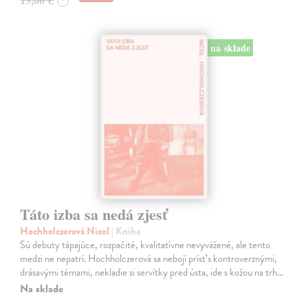
?
na sklade
Táto izba sa nedá zjesť
Hochholczerová Nicol
| Kniha
Sú debuty tápajúce, rozpačité, kvalitatívne nevyvážené, ale tento
medzi ne nepatrí. Hochholczerová sa nebojí prísť s kontroverznými,
drásavými témami, nekladie si servítky pred ústa, ide s kožou na trh…
Na sklade