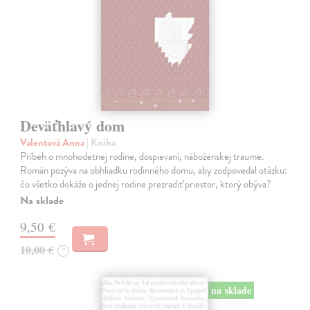
Deväťhlavý dom
Valentová Anna
| Kniha
Príbeh o mnohodetnej rodine, dospievaní, náboženskej traume.
Román pozýva na obhliadku rodinného domu, aby zodpovedal otázku:
čo všetko dokáže o jednej rodine prezradiť priestor, ktorý obýva?
Na sklade
9,50 €
10,00 €
?
na sklade