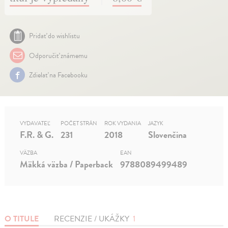
Pridať do wishlistu
Odporučiť známemu
Zdielať na Facebooku
VYDAVATEĽ
POČET STRÁN
ROK VYDANIA
JAZYK
F.R. & G.
231
2018
Slovenčina
VÄZBA
EAN
Mäkká väzba / Paperback
9788089499489
O TITULE
RECENZIE / UKÁŽKY
1