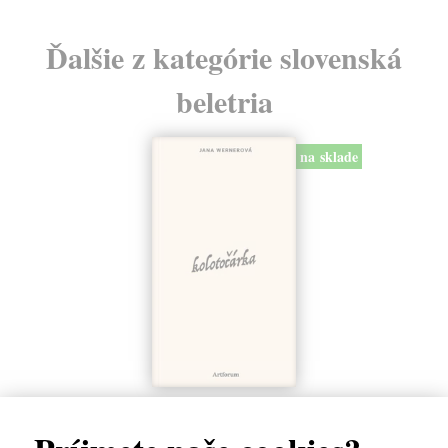
Ďalšie z kategórie slovenská
beletria
na sklade
Kolotočárka
Wernerová Jana
| Kniha