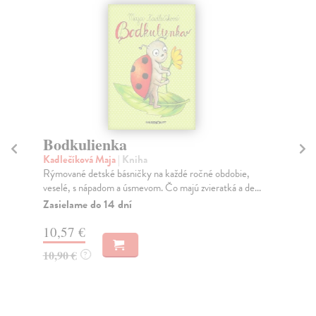
Bodkulienka
Po
Kadlečíková Maja
| Kniha
Ka
Rýmované detské básničky na každé ročné obdobie,
Kni
veselé, s nápadom a úsmevom. Čo majú zvieratká a de...
deš
Zasielame do 14 dní
Na
10,57 €
15
10,90 €
15
?