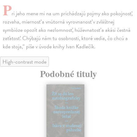
P
ri jeho mene mi na um prichádzajú pojmy ako pokojnosť,
rozvaha, miernosť a vnútorná vyrovnanosť v zvláštnej
symbióze opozít ako nezlomnosť, húževnatosť a akási čestná
zaťatosť. Chýbajú nám tu osobnosti, ktoré vedia, čo chcú a
kde stoja,“ píše v úvode knihy Ivan Kadlečík.
High-contrast mode
Podobné tituly