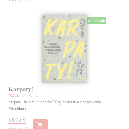
na sklade
Karpaty!
Púček Ján
| Kniha
Karpaty! Tu som! Alebo nie? Krajina detstva a dospievania.
Na sklade
18,05 €
19,00 €