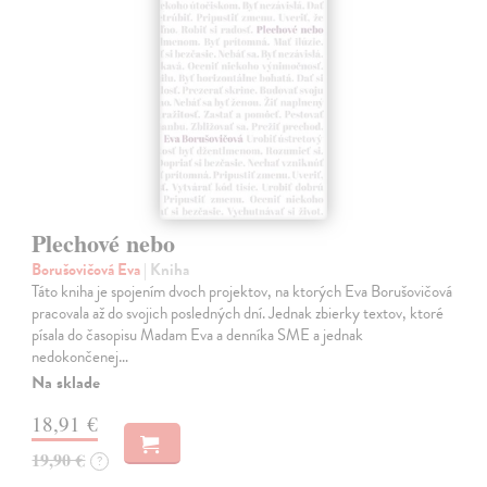
Plechové nebo
Borušovičová Eva
| Kniha
Táto kniha je spojením dvoch projektov, na ktorých Eva Borušovičová
pracovala až do svojich posledných dní. Jednak zbierky textov, ktoré
písala do časopisu Madam Eva a denníka SME a jednak
nedokončenej…
Na sklade
18,91 €
19,90 €
?