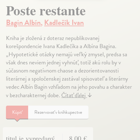
Poste restante
Bagin Albín
,
Kadlečík Ivan
Kniha je zložená z doteraz nepublikovanej
korešpondencie Ivana Kadlečíka a Albína Bagina.
„Hypotetické otázky nemajú veľký zmysel, predsa sa
však dnes neviem jednej vyhnúť, totiž akú rolu by v
súčasnom negatívnom chaose a dezorientovanosti
literárnej a spoločenskej zastával spisovateľ a literárny
vedec Albín Bagin vzhľadom na jeho povahu a charakter
v bezcharakternej dobe.
Čítať ďalej
↓
Kúpiť
Rezervovať v kníhkupectve
titul je vypredaný
8,00 €