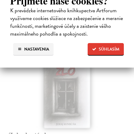
Príjmete naše cookies?
Tam, kde sa radosť zo slobodného pohybu a dobrodružstva prelína s
pocitom vyčlenenia. Tam, kde rastie starý gaštan a okolo neho sa krúti
K prevádzke internetového kníhkupectva Artforum
život dievčatka, ktoré od svojej starej mamy dostalo meno Zelinka.…
využívame cookies slúžiace na zabezpečenie a meranie
Na sklade
funkčnosti, marketingové účely a zaistenie vášho
15,21 €
maximálneho pohodlia a spokojnosti.
16,90 €
?
NASTAVENIA
SÚHLASÍM
na sklade