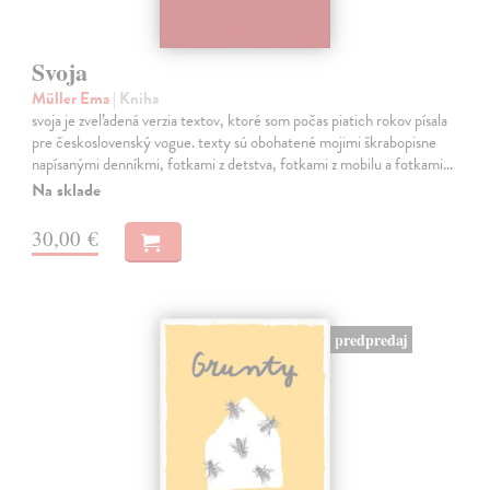
Svoja
Müller Ema
| Kniha
svoja je zveľadená verzia textov, ktoré som počas piatich rokov písala
pre československý vogue. texty sú obohatené mojimi škrabopisne
napísanými denníkmi, fotkami z detstva, fotkami z mobilu a fotkami…
Na sklade
30,00 €
predpredaj