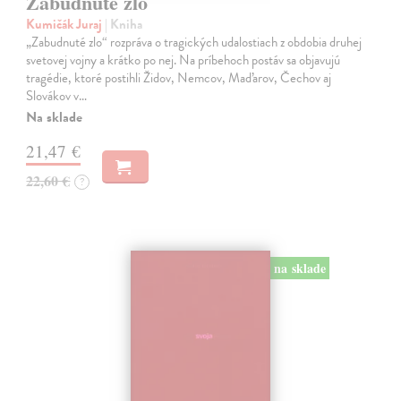
Zabudnuté zlo
Kumičák Juraj
| Kniha
„Zabudnuté zlo“ rozpráva o tragických udalostiach z obdobia druhej
svetovej vojny a krátko po nej. Na príbehoch postáv sa objavujú
tragédie, ktoré postihli Židov, Nemcov, Maďarov, Čechov aj
Slovákov v…
Na sklade
21,47 €
22,60 €
?
na sklade