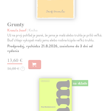
Grunty
Krasula Jozef
| Kniha
Už na prvý pohľad je jasné, že jama je malá alebo truhla je príliš veľká.
Buď chlapi vykopali malú jamu alebo rodina kúpila veľkú truhlu.
Predpredaj, vychádza 21.8.2026, zasielame do 3 dní od
vydania
13,60 €
16,00 €
?
na sklade