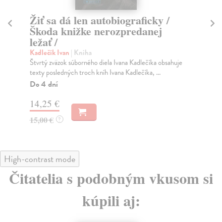
Žiť sa dá len autobiograficky /
Lí
Škoda knižke nerozpredanej
M
ležať /
Kad
Tre
Kadlečík Ivan
| Kniha
tex
Štvrtý zväzok súborného diela Ivana Kadlečíka obsahuje
texty posledných troch kníh Ivana Kadlečíka, ...
Do
Do 4 dní
14
14,25 €
15
15,00 €
?
High-contrast mode
Čitatelia s podobným vkusom si
kúpili aj: