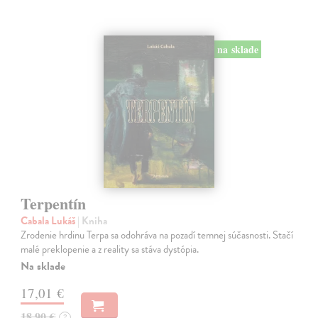
na sklade
Terpentín
Cabala Lukáš
| Kniha
Zrodenie hrdinu Terpa sa odohráva na pozadí temnej súčasnosti. Stačí
malé preklopenie a z reality sa stáva dystópia.
Na sklade
17,01 €
18,90 €
?