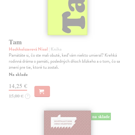
Tam
Hochholczerová Nicol
| Kniha
Pamätáte si, čo ste mali obuté, keď vám niekto umieral? Krehká
rodinná dráma o pamäti, posledných dňoch blízkeho a o tom, čo sa
zmení pre tie, ktoré tu zostali.
Na sklade
14,25 €
15,00 €
?
na sklade