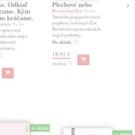
ko. Odkiaľ
Plechové nebo
Po
zame. Kým
Borušovičová Eva
| Kniha
Kun
m kráčame.
Táto kniha je spojením dvoch
Poma
projektov, na ktorých Eva
čty
ntišek
| Kniha
Borušovičová pracovala až do
naps
 spracovaná
svojich posledný...
česk
náša súbor esejí o
Na sklade
Na 
oblémoch
?
tvárania...
18,91 €
14
?
19,90 €
15,
?
na sklade
na sklade