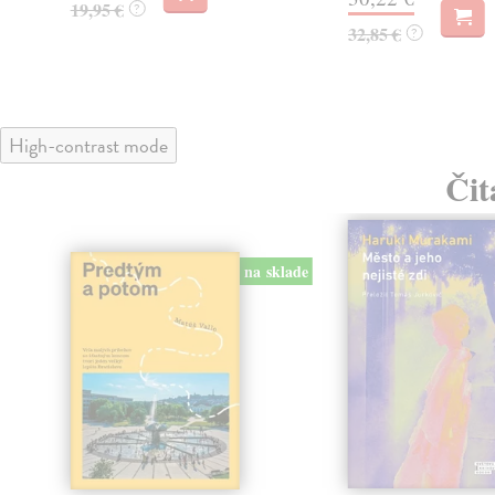
19,95 €
?
32,85 €
?
High-contrast mode
Čit
na sklade