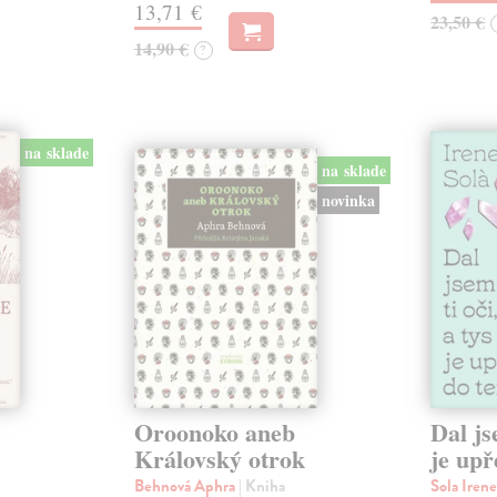
13,71 €
23,50 €
14,90 €
?
na sklade
na sklade
novinka
Oroonoko aneb
Dal js
Královský otrok
je upř
Behnová Aphra
| Kniha
Sola Iren