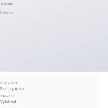
ť známemu
 Facebooku
PREKLADATEĽ
Snelling Alena
VYDAVATEĽ
Vyšehrad