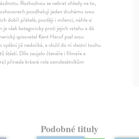
rázdnotu. Rozhodnou se nebrat ohledy na to,
h rozhovorech poodhalují jeden druhému svou
ich dobří přátelé, později i milenci, náhle si
yn je však kategoricky proti jejich vztahu a dá
erický spisovatel Kent Haruf psal svou
ydání již nedočká, a vložil do ní vlastní touhu
 štěstí. Dílo zaujalo čtenáře i filmaře a
ra) přinesla krásné role osmdesátníkům
Podobné tituly