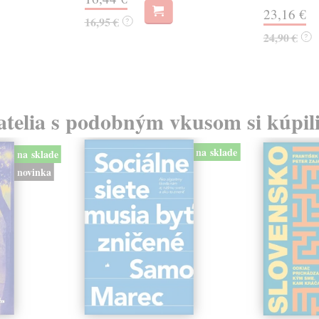
23,16 €
16,95 €
?
24,90 €
?
atelia s podobným vkusom si kúpili
na sklade
na sklade
novinka