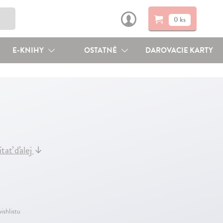
0 ks
E-KNIHY
OSTATNÉ
DAROVACIE KARTY
ítať ďalej
↓
ishlistu