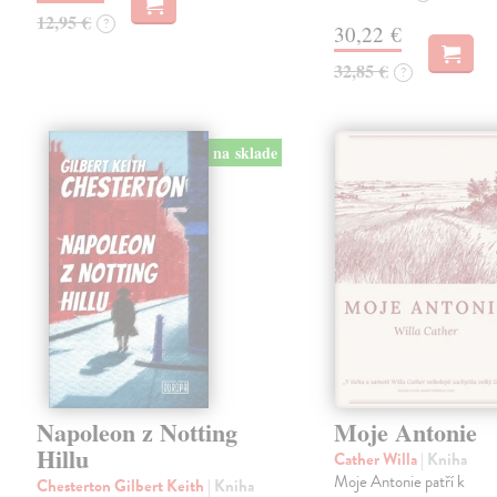
12,95 €
?
30,22 €
32,85 €
?
na sklade
Napoleon z Notting
Moje Antonie
Hillu
Cather Willa
| Kniha
Moje Antonie patří k
Chesterton Gilbert Keith
| Kniha