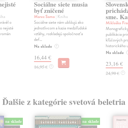
ejisté
Sociálne siete musia
Slovens
byť zničené
prichád
sme. Ka
iha
Marec Samo
| Kniha
právěl o
Sociálne siete nám ubližujú ako
Mikloško Fra
o nejisté
jednotlivcom a kazia medziľudské
Monograficky
ý román
vzťahy, rozkladajú spoločnosť a
publikácia pri
def...
kľúčových pr
historického u
Na sklade
?
Na sklade
16,44 €
23,16 €
16,95 €
?
24,90 €
?
Ďalšie z kategórie svetová beletria
na sklade
na sklade