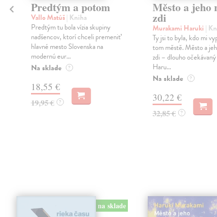
Predtým a potom
Město a jeho n
zdi
Vallo Matúš
| Kniha
Predtým tu bola vízia skupiny
Murakami Haruki
| Kn
nadšencov, ktorí chceli premeniť
Ty jsi to byla, kdo mi vy
hlavné mesto Slovenska na
tom městě. Město a jeh
modernú eur...
zdi – dlouho očekávan
Haru...
Na sklade
?
Na sklade
?
18,55 €
30,22 €
19,95 €
?
32,85 €
?
na sklade