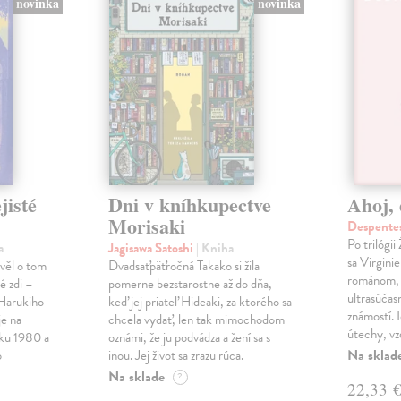
novinka
novinka
jisté
Dni v kníhkupectve
Ahoj, 
Morisaki
Despentes
Po trilógi
a
Jagisawa Satoshi
| Kniha
sa Virgini
ávěl o tom
Dvadsaťpäťročná Takako si žila
románom, 
é zdi –
pomerne bezstarostne až do dňa,
ultrasúča
Harukiho
keď jej priateľ Hideaki, za ktorého sa
známostí. 
e na
chcela vydať, len tak mimochodom
útechy, vzd
oku 1980 a
oznámi, že ju podvádza a žení sa s
Na sklad
o
inou. Jej život sa zrazu rúca.
Na sklade
?
22,33 