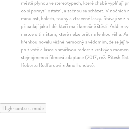
městě plynou ve stereotypech, které chabě vyplňují p
co si pomyslí ostatní, a začnou se scházet. V nočníc
minulost, bolesti, touhy a ztracené lásky. Stávají se z n
připadají jako lidé, kteří mají konečně štěstí. Addiin s
matce ultimátum, které nelze brát na lehkou váhu. Am
křehkou novelu vážně nemocný s vědomím, že se jejího v
po životě a lásce a smířlivou radost z krátkých momentů
stejnojmenná filmová adaptace (2017, rež. Ritesh Bat
Robertu Redfordovi a Jane Fondové.
High-contrast mode