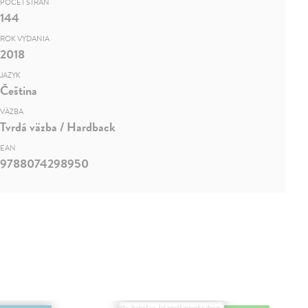
POČET STRÁN
144
ROK VYDANIA
2018
JAZYK
Čeština
VÄZBA
Tvrdá väzba / Hardback
EAN
9788074298950