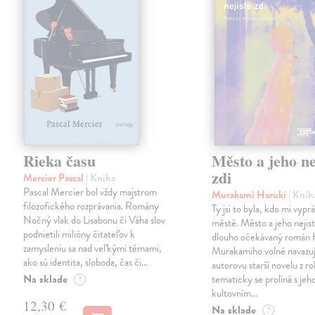
Rieka času
Město a jeho ne
zdi
Mercier Pascal
| Kniha
Pascal Mercier bol vždy majstrom
Murakami Haruki
| Knih
filozofického rozprávania. Romány
Ty jsi to byla, kdo mi vypr
Nočný vlak do Lisabonu či Váha slov
městě. Město a jeho nejist
podnietili milióny čitateľov k
dlouho očekávaný román 
zamysleniu sa nad veľkými témami,
Murakamiho volně navazuj
ako sú identita, sloboda, čas či…
autorovu starší novelu z r
Na sklade
tematicky se prolíná s jeh
?
kultovním…
12,30 €
Na sklade
?