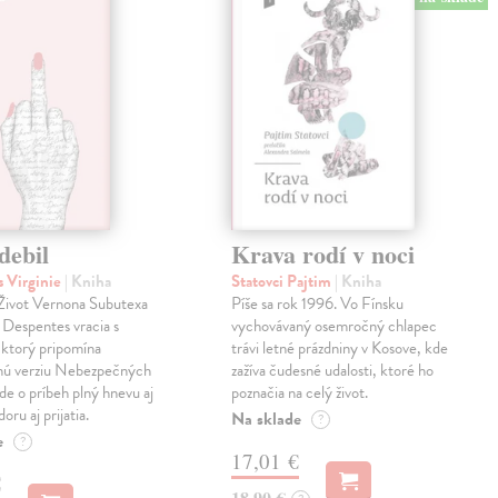
debil
Krava rodí v noci
 Virginie
| Kniha
Statovci Pajtim
| Kniha
i Život Vernona Subutexa
Píše sa rok 1996. Vo Fínsku
e Despentes vracia s
vychovávaný osemročný chlapec
ktorý pripomína
trávi letné prázdniny v Kosove, kde
snú verziu Nebezpečných
zažíva čudesné udalosti, ktoré ho
Ide o príbeh plný hnevu aj
poznačia na celý život.
oru aj prijatia.
Na sklade
?
e
?
17,01 €
€
18,90 €