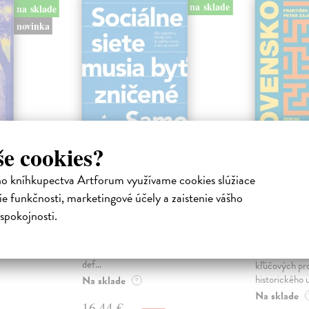
na sklade
na sklade
novinka
še cookies?
ejisté
Sociálne siete musia
Slovens
ho kníhkupectva Artforum využívame cookies slúžiace
byť zničené
prichád
e funkčnosti, marketingové účely a zaistenie vášho
sme. Ka
iha
Marec Samo
| Kniha
spokojnosti.
právěl o
Sociálne siete nám ubližujú ako
Mikloško Fra
o nejisté
jednotlivcom a kazia medziľudské
Monograficky
ý román
vzťahy, rozkladajú spoločnosť a
publikácia pri
def...
kľúčových pr
historického u
Na sklade
?
Na sklade
16,44 €