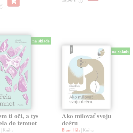
?
?
na sklade
na sklade
em ti oči, a tys
Ako milovať svoju
ela do temnot
dcéru
e
| Kniha
Blum Hila
| Kniha