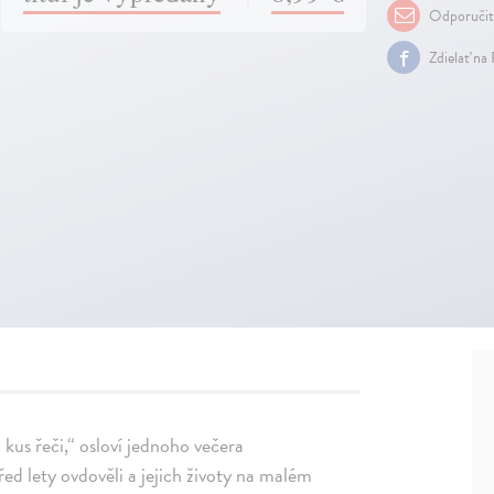
Odporuči
Zdielať na
 kus řeči,“ osloví jednoho večera
ed lety ovdověli a jejich životy na malém