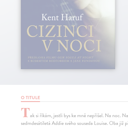
O TITULE
T
ak si říkám, jestli bys ke mně nepřišel. Na noc. Na
sedmdesátiletá Addie svého souseda Louise. Oba již př