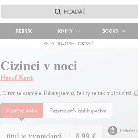
REBRÍK
KNIHY
BOOKS
KNIHY
-
BELETRIA
-
SVETOVÁ
Cizinci v noci
Haruf Kent
„Cítím se osaměle. Říkala jsem si, že i ty se tak možná cítíš.
Č
Kúpiť
na webe
Rezervovať v kníhkupectve
Pridať do w
titul je vypredaný
8,99 €