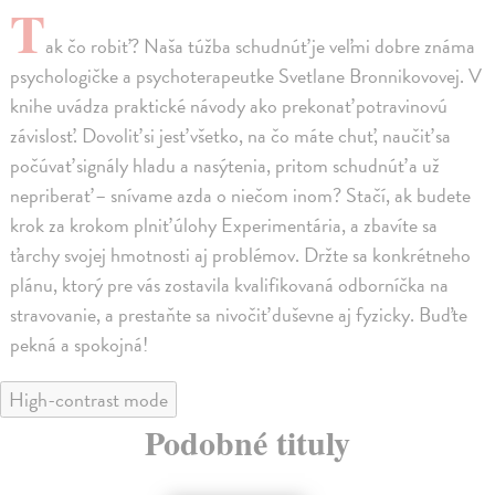
T
ak čo robiť? Naša túžba schudnúť je veľmi dobre známa
psychologičke a psychoterapeutke Svetlane Bronnikovovej. V
knihe uvádza praktické návody ako prekonať potravinovú
závislosť. Dovoliť si jesť všetko, na čo máte chuť, naučiť sa
počúvať signály hladu a nasýtenia, pritom schudnúť a už
nepriberať – snívame azda o niečom inom? Stačí, ak budete
krok za krokom plniť úlohy Experimentária, a zbavíte sa
ťarchy svojej hmotnosti aj problémov. Držte sa konkrétneho
plánu, ktorý pre vás zostavila kvalifikovaná odborníčka na
stravovanie, a prestaňte sa nivočiť duševne aj fyzicky. Buďte
pekná a spokojná!
High-contrast mode
Podobné tituly