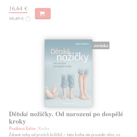
16,64 €
18,49 €
?
novinka
Dětské nožičky. Od narození po dospělé
kroky
Prošková Edita
| Kniha
Zdravé nohy od prvních krůčků – tato kniha vás provede vším, co