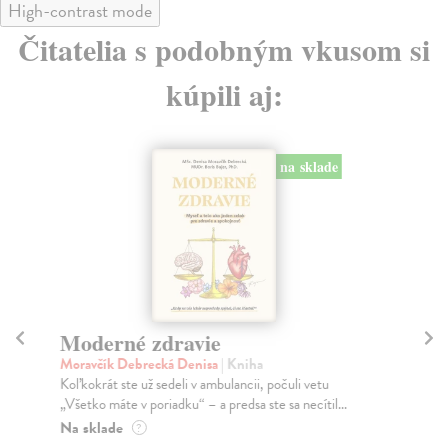
High-contrast mode
Čitatelia s podobným vkusom si
kúpili aj:
na sklade
Moderné zdravie
Tv
Moravčík Debrecká Denisa
| Kniha
Liz
Koľkokrát ste už sedeli v ambulancii, počuli vetu
Ak 
„Všetko máte v poriadku“ – a predsa ste sa necítil...
kni
Na sklade
Na
?