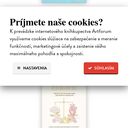
Kód zad
Novotný Michal
| Kniha
Príjmete naše cookies?
Co dělat, když vás bolí záda? Cvičit?
Do 4 dní
K prevádzke internetového kníhkupectva Artforum
využívame cookies slúžiace na zabezpečenie a meranie
17,96 €
funkčnosti, marketingové účely a zaistenie vášho
19,95 €
?
maximálneho pohodlia a spokojnosti.
NASTAVENIA
SÚHLASÍM
na sklade