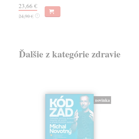
23,66 €
20
24,90 €
22
?
Ďalšie z kategórie zdravie
novinka