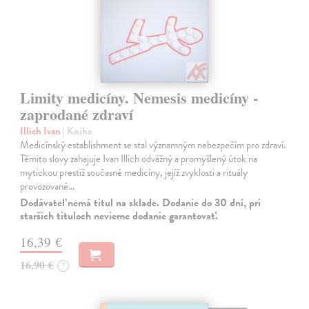
Limity medicíny. Nemesis medicíny -
zaprodané zdraví
Illich Ivan
| Kniha
Medicínský establishment se stal významným nebezpečím pro zdraví.
Těmito slovy zahajuje Ivan Illich odvážný a promyšlený útok na
mytickou prestiž současné medicíny, jejíž zvyklosti a rituály
provozované…
Dodávateľ nemá titul na sklade. Dodanie do 30 dní, pri
starších tituloch nevieme dodanie garantovať.
16,39 €
16,90 €
?