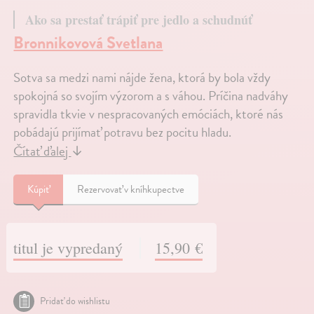
Ako sa prestať trápiť pre jedlo a schudnúť
Bronnikovová Svetlana
Sotva sa medzi nami nájde žena, ktorá by bola vždy
spokojná so svojím výzorom a s váhou. Príčina nadváhy
spravidla tkvie v nespracovaných emóciách, ktoré nás
pobádajú prijímať potravu bez pocitu hladu.
Čítať ďalej
↓
Kúpiť
Rezervovať v kníhkupectve
titul je vypredaný
15,90 €
Pridať do wishlistu