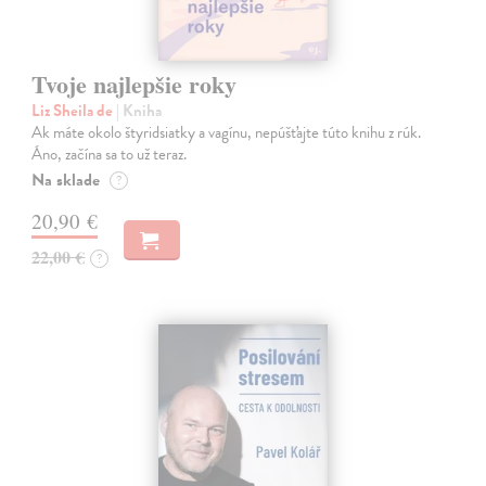
Tvoje najlepšie roky
Liz Sheila de
| Kniha
Ak máte okolo štyridsiatky a vagínu, nepúšťajte túto knihu z rúk.
Áno, začína sa to už teraz.
Na sklade
?
20,90 €
22,00 €
?