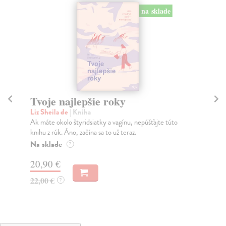
na sklade
Tvoje najlepšie roky
M
Liz Sheila de
| Kniha
Mo
Ak máte okolo štyridsiatky a vagínu, nepúšťajte túto
Koľ
knihu z rúk. Áno, začína sa to už teraz.
„Vš
Na sklade
Na
?
20,90 €
23
22,00 €
24
?