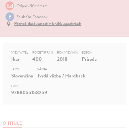
Odporučiť známemu
Zdielať na Facebooku
Pozrieť dostupnosť v kníhkupectvách
VYDAVATEĽ
POČET STRÁN
ROK VYDANIA
EDÍCIA
Ikar
400
2018
Príroda
JAZYK
VÄZBA
Slovenčina
Tvrdá väzba / Hardback
EAN
9788055158259
O TITULE