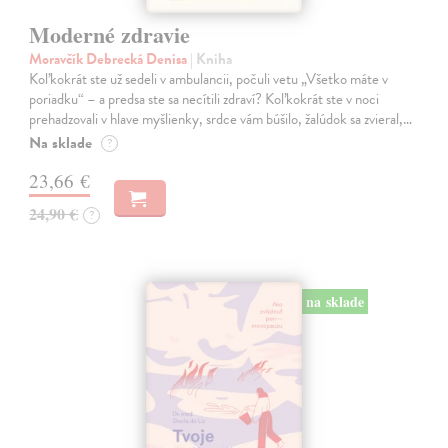
Moderné zdravie
Moravčík Debrecká Denisa
| Kniha
Koľkokrát ste už sedeli v ambulancii, počuli vetu „Všetko máte v
poriadku“ – a predsa ste sa necítili zdraví? Koľkokrát ste v noci
prehadzovali v hlave myšlienky, srdce vám búšilo, žalúdok sa zvieral,…
Na sklade
?
23,66 €
24,90 €
?
na sklade