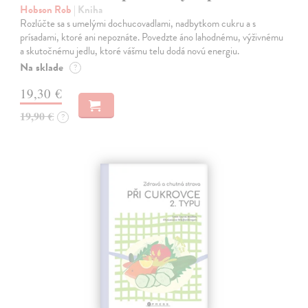
Hobson Rob
| Kniha
Rozlúčte sa s umelými dochucovadlami, nadbytkom cukru a s
prísadami, ktoré ani nepoznáte. Povedzte áno lahodnému, výživnému
a skutočnému jedlu, ktoré vášmu telu dodá novú energiu.
Na sklade
?
19,30 €
19,90 €
?