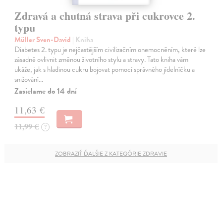
Zdravá a chutná strava při cukrovce 2.
typu
Müller Sven-David
| Kniha
Diabetes 2. typu je nejčastějším civilizačním onemocněním, které lze
zásadně ovlivnit změnou životního stylu a stravy. Tato kniha vám
ukáže, jak s hladinou cukru bojovat pomocí správného jídelníčku a
snižování…
Zasielame do 14 dní
11,63 €
11,99 €
?
ZOBRAZIŤ ĎALŠIE Z KATEGÓRIE ZDRAVIE