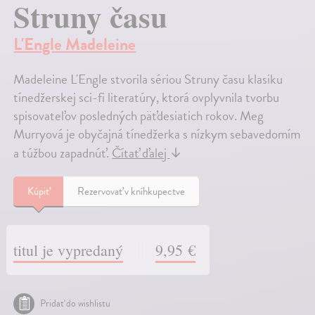
Struny času
L'Engle Madeleine
Madeleine L'Engle stvorila sériou Struny času klasiku
tínedžerskej sci-fi literatúry, ktorá ovplyvnila tvorbu
spisovateľov posledných päťdesiatich rokov. Meg
Murryová je obyčajná tínedžerka s nízkym sebavedomím
a túžbou zapadnúť.
Čítať ďalej
↓
Kúpiť
Rezervovať v kníhkupectve
titul je vypredaný
9,95 €
Pridať do wishlistu