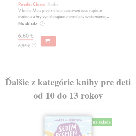
Piroddi Chiara
| Kniha
Šam
V knihe Moja prvá kniha o poznávaní času nájdete
Det
cvičenia a hry vychádzajúce z princípov svetoznámej...
ang
Na sklade
Do
?
6,60 €
7,
6,95 €
7,
?
Ďalšie z kategórie knihy pre deti
od 10 do 13 rokov
na sklade