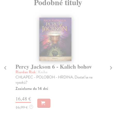
Podobné tituly
Percy Jackson 6 - Kalich bohov
Pe
m
Riordan Rick
| Kniha
CHLAPEC - POLOBOH - HRDINA. Dostať sa na
Ri
vysokú?
Keď
aby
Zasielame do 14 dní
Na
16,48 €
14
16,99 €
?
14