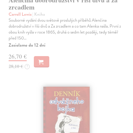
zrcadlem
Carroll Lewis
| Kniha
Souborné vydání dvou světově proslulých příběhů Alenčina
dobrodružství v říši divů a Za zrcadlem a co tam Alenka našla. První z
obou knih vyšla v roce 1865, druhá o sedm let později, tedy téměř
před 150…
Zasielame do 12 dní
26,70 €
28,10 €
?