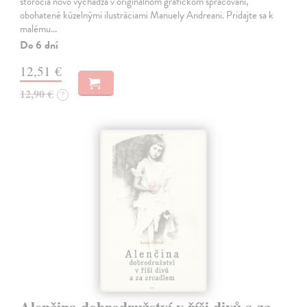
storočia novo vychádza v originálnom grafickom spracovaní,
obohatené kúzelnými ilustráciami Manuely Andreani. Pridajte sa k
malému…
Do 6 dní
12,51 €
12,90 €
?
Alenčina dobrodružství v říši divů a za