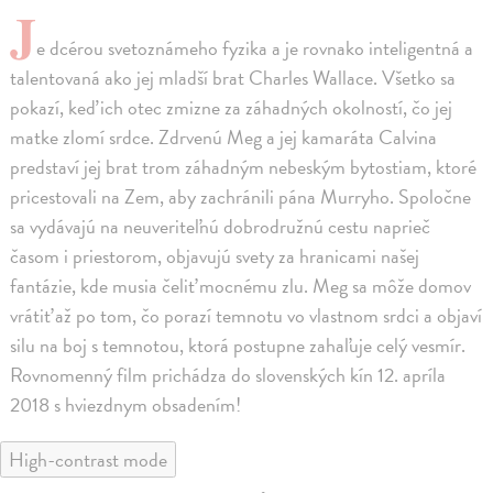
J
e dcérou svetoznámeho fyzika a je rovnako inteligentná a
talentovaná ako jej mladší brat Charles Wallace. Všetko sa
pokazí, keď ich otec zmizne za záhadných okolností, čo jej
matke zlomí srdce. Zdrvenú Meg a jej kamaráta Calvina
predstaví jej brat trom záhadným nebeským bytostiam, ktoré
pricestovali na Zem, aby zachránili pána Murryho. Spoločne
sa vydávajú na neuveriteľnú dobrodružnú cestu naprieč
časom i priestorom, objavujú svety za hranicami našej
fantázie, kde musia čeliť mocnému zlu. Meg sa môže domov
vrátiť až po tom, čo porazí temnotu vo vlastnom srdci a objaví
silu na boj s temnotou, ktorá postupne zahaľuje celý vesmír.
Rovnomenný film prichádza do slovenských kín 12. apríla
2018 s hviezdnym obsadením!
High-contrast mode