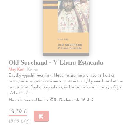
Old Surehand - V Llanu Estacadu
May Karl
| Kniha
Z výšky vypadají věci jinak! Něco nás zaujme pro svou velikost či
barvu, něco naopak opomineme, protože to z výšky nevidíme. Letíme
balonem nad Českou republikou, nad řekami a horami, nad rybníky a
přehradami,…
Na externom sklade v ČR. Dodanie do 16 dní
19,39 €
19,99 €
?