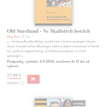
Old Surehand - Ve Skalistých horách
May Karl
| Kniha
„… mírně podlouhlý obličej, vysoké čelo s dvěma výraznými čárami
obočí, hranaté čelisti zdůrazňující celkový dojem mohutnosti a hlavně
oči, podivné, nejasné barvy, oči hluboce posazené, co chvíli
uplouvající…
Predpredaj, vychádza 3.9.2026, zasielame do 12 dní od
vydania
17,99 €
19,99 €
?
novinka