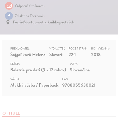
Odporučiť známemu
Zdielať na Facebooku
Pozrieť dostupnosť v kníhkupectvách
PREKLADATEĽ
VYDAVATEĽ
POČET STRÁN
ROK VYDANIA
Šajgalíková Helena
Slovart
224
2018
EDÍCIA
JAZYK
Beletria pre deti (9 - 12 rokov)
Slovenčina
VÄZBA
EAN
Mäkká väzba / Paperback
9788055630021
O TITULE