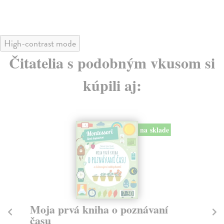
High-contrast mode
Čitatelia s podobným vkusom si
kúpili aj:
na sklade
Moja prvá kniha o poznávaní
A
času
C