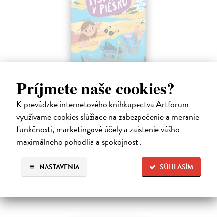
Sedem písmen v piesku
Príjmete naše cookies?
Hlušíková Marta
| Kniha
K prevádzke internetového kníhkupectva Artforum
Dovolenka na Kréte je niekedy plná prekvapení. Súrodenci Noro a
Anabela pri mori spoznávajú svojráznych Chrtovcov, natrafia na
využívame cookies slúžiace na zabezpečenie a meranie
usušenú jaštericu, zaujmú ich Uwe a Hans, ktorí sú takmer celé dni
funkčnosti, marketingové účely a zaistenie vášho
zahrabaní…
maximálneho pohodlia a spokojnosti.
Na sklade
?
14,20 €
NASTAVENIA
SÚHLASÍM
14,95 €
?