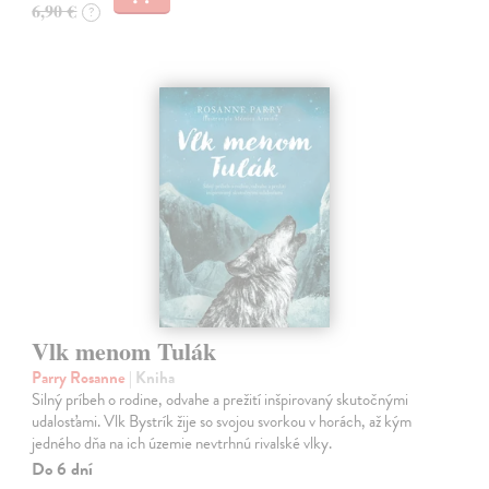
6,90 €
?
Vlk menom Tulák
Parry Rosanne
| Kniha
Silný príbeh o rodine, odvahe a prežití inšpirovaný skutočnými
udalosťami. Vlk Bystrík žije so svojou svorkou v horách, až kým
jedného dňa na ich územie nevtrhnú rivalské vlky.
Do 6 dní