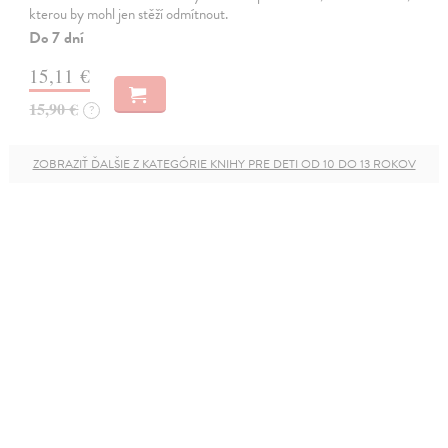
kterou by mohl jen stěží odmítnout.
Do 7 dní
15,11 €
15,90 €
?
ZOBRAZIŤ ĎALŠIE Z KATEGÓRIE KNIHY PRE DETI OD 10 DO 13 ROKOV