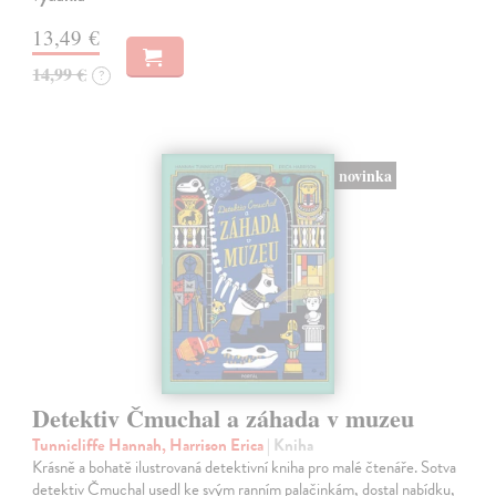
13,49 €
14,99 €
?
novinka
Detektiv Čmuchal a záhada v muzeu
Tunnicliffe Hannah, Harrison Erica
| Kniha
Krásně a bohatě ilustrovaná detektivní kniha pro malé čtenáře. Sotva
detektiv Čmuchal usedl ke svým ranním palačinkám, dostal nabídku,