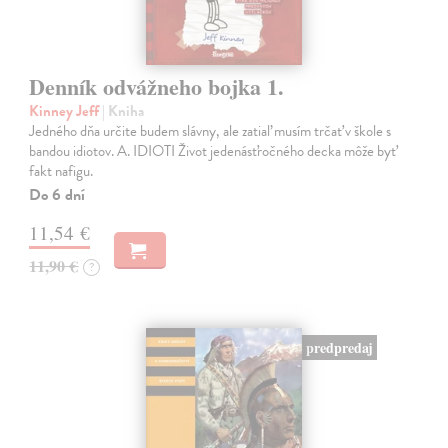
Denník odvážneho bojka 1.
Kinney Jeff
| Kniha
Jedného dňa určite budem slávny, ale zatiaľ musím trčať v škole s
bandou idiotov. A. IDIOTI Život jedenásťročného decka môže byť
fakt nafigu.
Do 6 dní
11,54 €
11,90 €
?
predpredaj