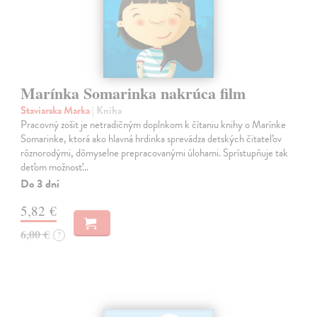
Marínka Somarinka nakrúca film
Staviarska Marka
| Kniha
Pracovný zošit je netradičným doplnkom k čítaniu knihy o Marínke
Somarinke, ktorá ako hlavná hrdinka sprevádza detských čitateľov
rôznorodými, dômyselne prepracovanými úlohami. Sprístupňuje tak
deťom možnosť…
Do 3 dní
5,82 €
6,00 €
?