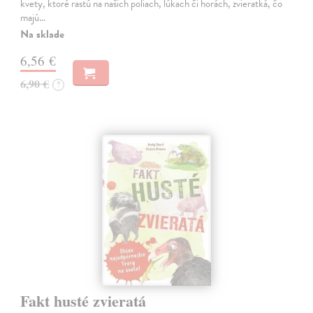
kvety, ktoré rastú na našich poliach, lúkach či horách, zvieratká, čo
majú…
Na sklade
6,56 €
6,90 €
?
Fakt husté zvieratá