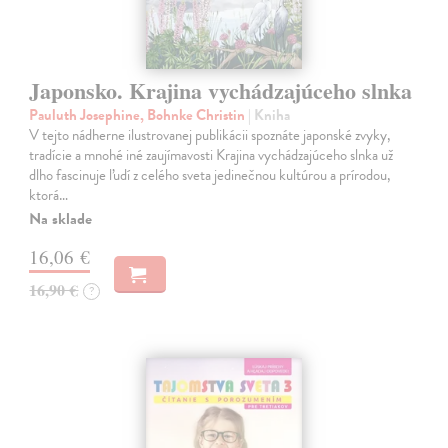
Japonsko. Krajina vychádzajúceho slnka
Pauluth Josephine, Bohnke Christin
| Kniha
V tejto nádherne ilustrovanej publikácii spoznáte japonské zvyky,
tradície a mnohé iné zaujímavosti Krajina vychádzajúceho slnka už
dlho fascinuje ľudí z celého sveta jedinečnou kultúrou a prírodou,
ktorá…
Na sklade
16,06 €
16,90 €
?