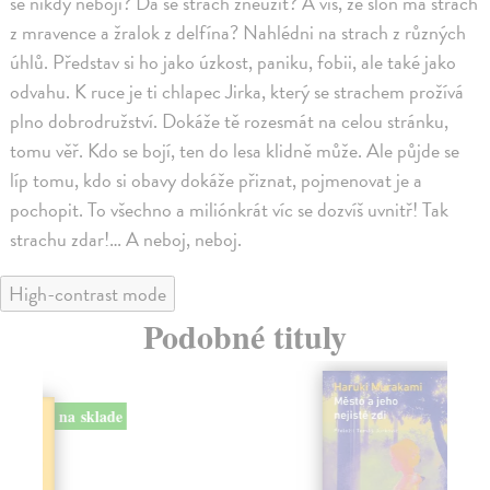
se nikdy nebojí? Dá se strach zneužít? A víš, že slon má strach
z mravence a žralok z delfína? Nahlédni na strach z různých
úhlů. Představ si ho jako úzkost, paniku, fobii, ale také jako
odvahu. K ruce je ti chlapec Jirka, který se strachem prožívá
plno dobrodružství. Dokáže tě rozesmát na celou stránku,
tomu věř. Kdo se bojí, ten do lesa klidně může. Ale půjde se
líp tomu, kdo si obavy dokáže přiznat, pojmenovat je a
pochopit. To všechno a miliónkrát víc se dozvíš uvnitř! Tak
strachu zdar!… A neboj, neboj.
High-contrast mode
Podobné tituly
na sklade