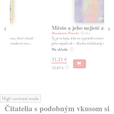
Město a jeho nejisté zdi
Tr
Murakami Haruki
| Kniha
Ma
Ty jsi to byla, kdo mi vyprávěl o tom městě. Město a
JE
jeho nejisté zdi – dlouho očekávaný román Haru...
NAŠ
muž
Na sklade
?
Za
31,21 €
22
32,85 €
?
24
High-contrast mode
Čitatelia s podobným vkusom si