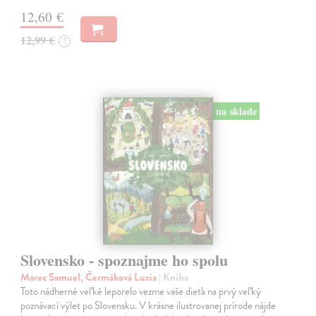
12,60 €
12,99 €
?
na sklade
Slovensko - spoznajme ho spolu
Marec Samuel, Čermáková Lucia
| Kniha
Toto nádherné veľké leporelo vezme vaše dieťa na prvý veľký
poznávací výlet po Slovensku. V krásne ilustrovanej prírode nájde