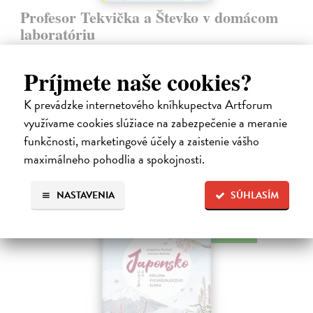
Profesor Tekvička a Števko v domácom
laboratóriu
Šušaníková Ivana
| Kniha
Vedeli ste, že si doma môžete vyrobiť soľné šperky, vlastné jogurty,
Príjmete naše cookies?
recyklovaný papier aj dúhu? Vyskúšajte so svojimi deťmi tridsať
jednoduchých pokusov s bežnými predmetmi a materiálmi.
K prevádzke internetového kníhkupectva Artforum
Na sklade
využívame cookies slúžiace na zabezpečenie a meranie
14,20 €
funkčnosti, marketingové účely a zaistenie vášho
maximálneho pohodlia a spokojnosti.
14,95 €
?
NASTAVENIA
SÚHLASÍM
na sklade