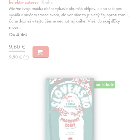
kolektív autorov
| Kniha
Možno tvoja mačka občas vykašle chumáč chlpov, alebo sa ti pes
vyváľa v niečom smradľavom, ale ver nám to je slabý čaj oproti tomu,
čo sa dozvieš v tejto úžasne nechutnej knihe! Vieš, do akej dlžky
môže…
Do 4 dní
9,60 €
9,90 €
?
na sklade