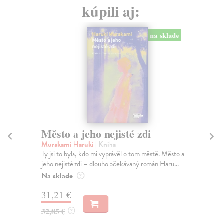
kúpili aj:
na sklade
Město a jeho nejisté zdi
Tr
Murakami Haruki
| Kniha
Ma
Ty jsi to byla, kdo mi vyprávěl o tom městě. Město a
JE
jeho nejisté zdi – dlouho očekávaný román Haru...
NAŠ
muž
Na sklade
?
Za
31,21 €
22
32,85 €
?
24