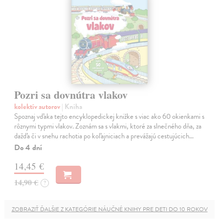
Pozri sa dovnútra vlakov
kolektív autorov
| Kniha
Spoznaj vďaka tejto encyklopedickej knižke s viac ako 60 okienkami s
rôznymi typmi vlakov. Zoznám sa s vlakmi, ktoré za slnečného dňa, za
dažďa či v snehu rachotia po koľajniciach a prevážajú cestujúcich…
Do 4 dní
14,45 €
14,90 €
?
ZOBRAZIŤ ĎALŠIE Z KATEGÓRIE NÁUČNÉ KNIHY PRE DETI DO 10 ROKOV