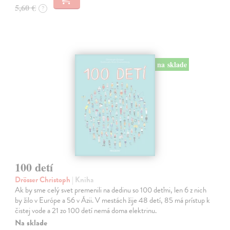
5,60 €
?
na sklade
100 detí
Drösser Christoph
| Kniha
Ak by sme celý svet premenili na dedinu so 100 deťmi, len 6 z nich
by žilo v Európe a 56 v Ázii. V mestách žije 48 detí, 85 má prístup k
čistej vode a 21 zo 100 detí nemá doma elektrinu.
Na sklade