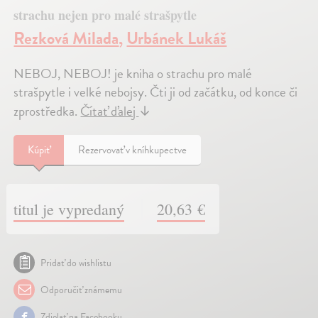
strachu nejen pro malé strašpytle
Rezková Milada
,
Urbánek Lukáš
NEBOJ, NEBOJ! je kniha o strachu pro malé
strašpytle i velké nebojsy. Čti ji od začátku, od konce či
zprostředka.
Čítať ďalej
↓
Kúpiť
Rezervovať v kníhkupectve
titul je vypredaný
20,63 €
Pridať do wishlistu
Odporučiť známemu
Zdielať na Facebooku