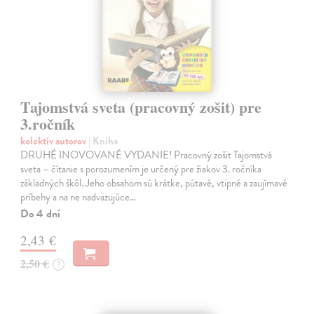
Tajomstvá sveta (pracovný zošit) pre
3.ročník
kolektív autorov
| Kniha
DRUHÉ INOVOVANÉ VYDANIE! Pracovný zošit Tajomstvá
sveta – čítanie s porozumením je určený pre žiakov 3. ročníka
základných škôl. Jeho obsahom sú krátke, pútavé, vtipné a zaujímavé
príbehy a na ne nadväzujúce…
Do 4 dní
2,43 €
2,50 €
?