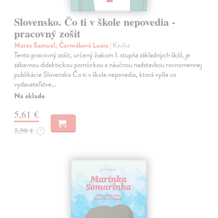
Slovensko. Čo ti v škole nepovedia -
pracovný zošit
Marec Samuel, Čermáková Lucia
| Kniha
Tento pracovný zošit, určený žiakom 1. stupňa základných škôl, je
zábavnou didaktickou pomôckou a náučnou nadstavbou rovnomennej
publikácie Slovensko Čo ti v škole nepovedia, ktorá vyšla vo
vydavateľstve…
Na sklade
5,61 €
5,90 €
?