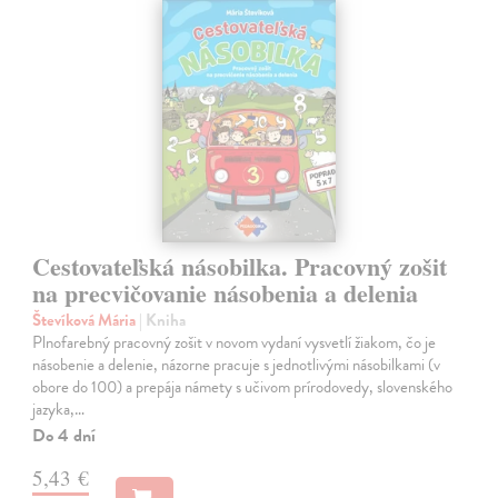
Cestovateľská násobilka. Pracovný zošit
na precvičovanie násobenia a delenia
Števíková Mária
| Kniha
Plnofarebný pracovný zošit v novom vydaní vysvetlí žiakom, čo je
násobenie a delenie, názorne pracuje s jednotlivými násobilkami (v
obore do 100) a prepája námety s učivom prírodovedy, slovenského
jazyka,…
Do 4 dní
5,43 €