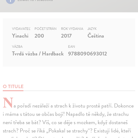
VYDAVATEĽ
POČET STRÁN
ROK VYDANIA
JAZYK
Yinachi
200
2017
Čeština
VÄZBA
EAN
Tvrdá väzba / Hardback
9788090693012
O TITULE
N
a pořadí nezáleží a strach k životu prostě patří. Dokonce
i máma s tátou se občas bojí! Napadlo tě někdy, že strachu
není třeba se bát? Víš, co se děje s mozkem, když dostaneš
strach? Proč se říká „Pokakal se strachy“? Existují lidé, kteří