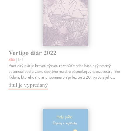
Vertigo diár 2022
diár
| Iné
Poetický diár je hravou výzvou rozvinúť v sebe básnický tvorivý
potenciál podľa vzoru českého majstra básnickej vynaliezavosti Jířího
Kolářa, ktorého si diár pripomína pri príležitosti 20. výročia jeho…
titul je vypredaný