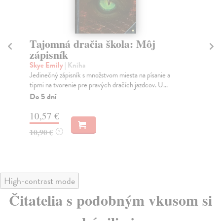
Tajomná dračia škola: Môj
L
zápisník
2
Skye Emily
| Kniha
Ka
Jedinečný zápisník s množstvom miesta na písanie a
Ele
tipmi na tvorenie pre pravých dračích jazdcov. U...
Do
30
Do 5 dní
8,
10,57 €
8,
10,90 €
?
High-contrast mode
Čitatelia s podobným vkusom si