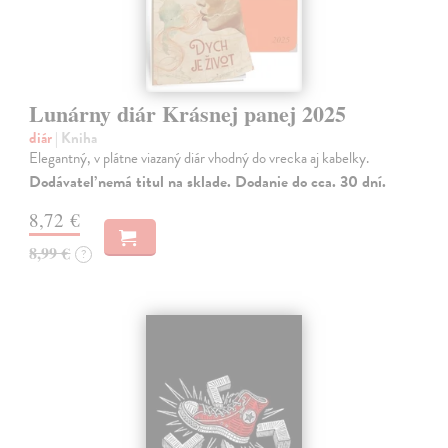
Lunárny diár Krásnej panej 2025
diár
| Kniha
Elegantný, v plátne viazaný diár vhodný do vrecka aj kabelky.
Dodávateľ nemá titul na sklade. Dodanie do cca. 30 dní.
8,72 €
8,99 €
?