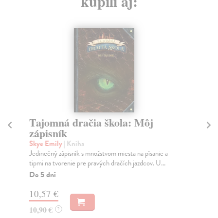
kúpili aj:
Tajomná dračia škola: Môj
L
zápisník
2
Skye Emily
| Kniha
Ka
Jedinečný zápisník s množstvom miesta na písanie a
Ele
tipmi na tvorenie pre pravých dračích jazdcov. U...
Do
30
Do 5 dní
8,
10,57 €
8,
10,90 €
?