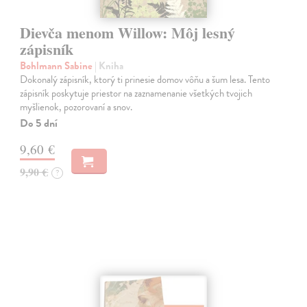
Dievča menom Willow: Môj lesný
zápisník
Bohlmann Sabine
| Kniha
Dokonalý zápisník, ktorý ti prinesie domov vôňu a šum lesa. Tento
zápisník poskytuje priestor na zaznamenanie všetkých tvojich
myšlienok, pozorovaní a snov.
Do 5 dní
9,60 €
9,90 €
?