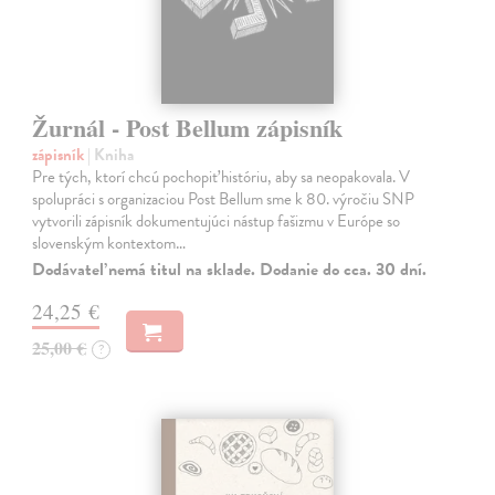
Žurnál - Post Bellum zápisník
zápisník
| Kniha
Pre tých, ktorí chcú pochopiť históriu, aby sa neopakovala. V
spolupráci s organizaciou Post Bellum sme k 80. výročiu SNP
vytvorili zápisník dokumentujúci nástup fašizmu v Európe so
slovenským kontextom…
Dodávateľ nemá titul na sklade. Dodanie do cca. 30 dní.
24,25 €
25,00 €
?