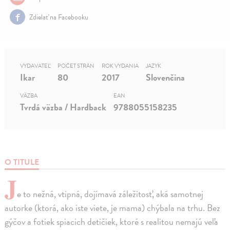
Zdielať na Facebooku
VYDAVATEĽ
POČET STRÁN
ROK VYDANIA
JAZYK
Ikar
80
2017
Slovenčina
VÄZBA
EAN
Tvrdá väzba / Hardback
9788055158235
O TITULE
J
e to nežná, vtipná, dojímavá záležitosť, aká samotnej
autorke (ktorá, ako iste viete, je mama) chýbala na trhu. Bez
gýčov a fotiek spiacich detičiek, ktoré s realitou nemajú veľa