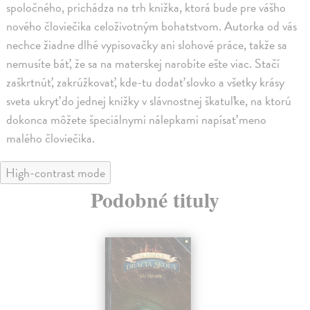
spoločného, prichádza na trh knižka, ktorá bude pre vášho
nového človiečika celoživotným bohatstvom. Autorka od vás
nechce žiadne dlhé vypisovačky ani slohové práce, takže sa
nemusíte báť, že sa na materskej narobíte ešte viac. Stačí
zaškrtnúť, zakrúžkovať, kde-tu dodať slovko a všetky krásy
sveta ukryť do jednej knižky v slávnostnej škatuľke, na ktorú
dokonca môžete špeciálnymi nálepkami napísať meno
malého človiečika.
High-contrast mode
Podobné tituly