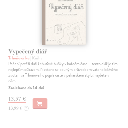
Vypečený diář
Trhoňová Iva
| Kniha
Pečení potěší duši i chuťové buňky v každém čase – tento diář je tím
nejlepším důkazem. Nestane se pouhým průvodcem vašeho běžného
života, Iva Trhoňová ho pojala čistě v pekařském stylu: najdete v
něm…
Zasielame do 14 dní
13,57 €
13,99 €
?