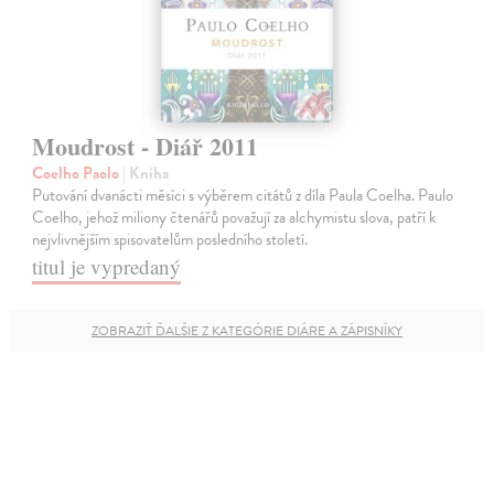
Moudrost - Diář 2011
Coelho Paolo
| Kniha
Putování dvanácti měsíci s výběrem citátů z díla Paula Coelha. Paulo
Coelho, jehož miliony čtenářů považují za alchymistu slova, patří k
nejvlivnějším spisovatelům posledního století.
titul je vypredaný
ZOBRAZIŤ ĎALŠIE Z KATEGÓRIE DIÁRE A ZÁPISNÍKY