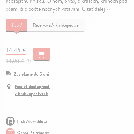
naozajstnú knižku. O ňom, o vás, o krásach, kruhoch pod
očami či o počte nočných vstávaní.
Čítať ďalej
↓
Kúpiť
Rezervovať v kníhkupectve
14,45 €
14,90 €
?
Zasielame do 5 dní
Pozrieť dostupnosť
v kníhkupectvách
Pridať do wishlistu
Odporučiť známemu