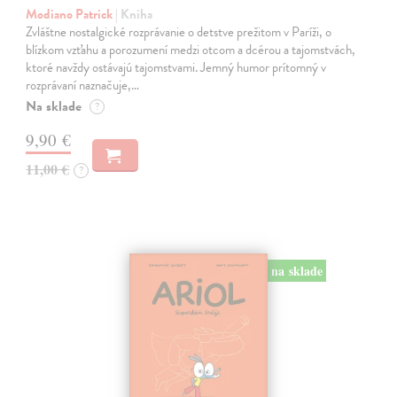
Modiano Patrick
| Kniha
Zvláštne nostalgické rozprávanie o detstve prežitom v Paríži, o
blízkom vzťahu a porozumení medzi otcom a dcérou a tajomstvách,
ktoré navždy ostávajú tajomstvami. Jemný humor prítomný v
rozprávaní naznačuje,…
Na sklade
?
9,90 €
11,00 €
?
na sklade