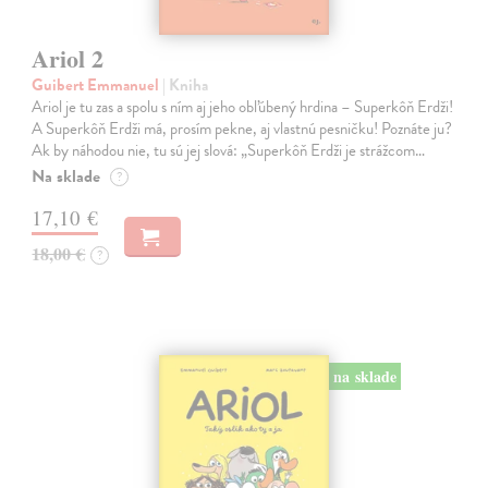
Ariol 2
Guibert Emmanuel
| Kniha
Ariol je tu zas a spolu s ním aj jeho obľúbený hrdina – Superkôň Erdži!
A Superkôň Erdži má, prosím pekne, aj vlastnú pesničku! Poznáte ju?
Ak by náhodou nie, tu sú jej slová: „Superkôň Erdži je strážcom…
Na sklade
?
17,10 €
18,00 €
?
na sklade