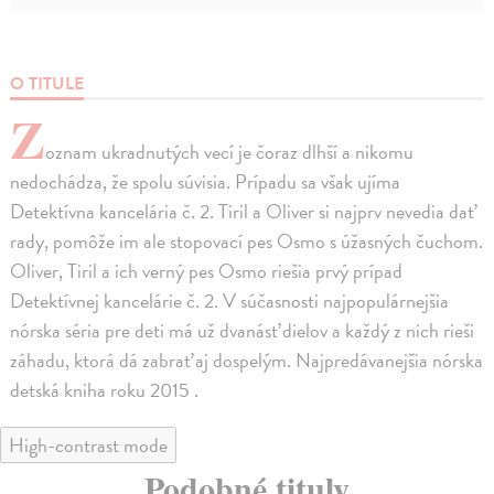
O TITULE
Z
oznam ukradnutých vecí je čoraz dlhší a nikomu
nedochádza, že spolu súvisia. Prípadu sa však ujíma
Detektívna kancelária č. 2. Tiril a Oliver si najprv nevedia dať
rady, pomôže im ale stopovací pes Osmo s úžasných čuchom.
Oliver, Tiril a ich verný pes Osmo riešia prvý prípad
Detektívnej kancelárie č. 2. V súčasnosti najpopulárnejšia
nórska séria pre deti má už dvanásť dielov a každý z nich rieši
záhadu, ktorá dá zabrať aj dospelým. Najpredávanejšia nórska
detská kniha roku 2015 .
High-contrast mode
Podobné tituly