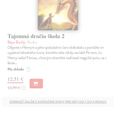
Tajomná dračia škola 2
Skye Emily
| Kniha
Objavte s Henrym a jeho spolužiakmi čaro drakobalu a pomôžte im
vypátrať záhadného tvora, ktorého ešte nikdy nevideli Po tom, čo
Henry našiel Fénixa, s ktorým okamžite nadviazal magické puto, sa v
škole…
Na sklade
?
12,51 €
12,90 €
?
ZOBRAZIŤ ĎALŠIE Z KATEGÓRIE KNIHY PRE DETI OD 7 DO 9 ROKOV