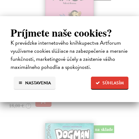
Príjmete naše cookies?
K prevádzke internetového kníhkupectva Artforum
Ariol 4
využívame cookies slúžiace na zabezpečenie a meranie
Guibert Emmanuel
| Kniha
funkčnosti, marketingové účely a zaistenie vášho
PEŤULA je krásna a ako pekne vonia! Ariol sedí v triede rovno za ňou
maximálneho pohodlia a spokojnosti.
a vo svojich myšlienkach ju zasýpa komplimentami. Dokonca si
predstavuje, ako jej hovorí, že ju miluje.
NASTAVENIA
SÚHLASÍM
Na sklade
?
17,10 €
18,00 €
?
na sklade