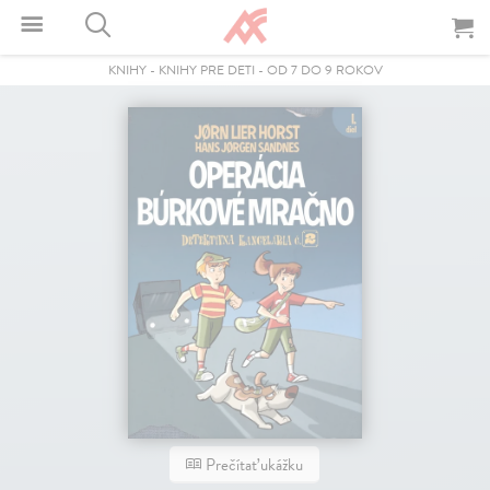
KNIHY
-
KNIHY PRE DETI
-
OD 7 DO 9 ROKOV
Prečítať ukážku