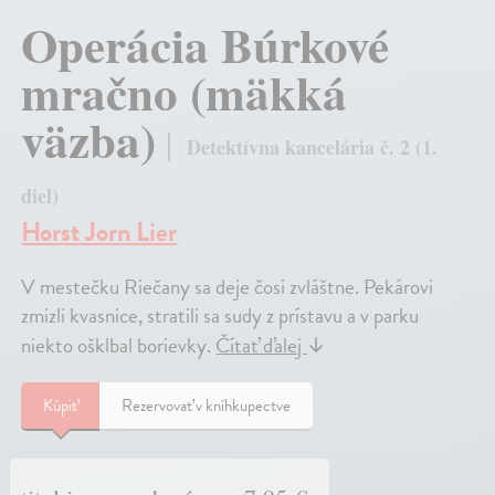
Operácia Búrkové
mračno (mäkká
väzba)
Detektívna kancelária č. 2 (1.
diel)
Horst Jorn Lier
V mestečku Riečany sa deje čosi zvláštne. Pekárovi
zmizli kvasnice, stratili sa sudy z prístavu a v parku
niekto ošklbal borievky.
Čítať ďalej
↓
Kúpiť
Rezervovať v kníhkupectve