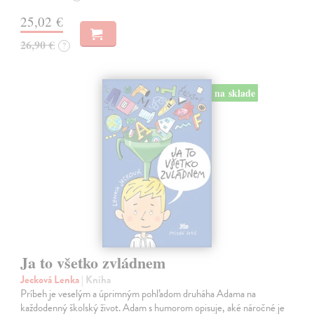
25,02 €
26,90 €
?
na sklade
Ja to všetko zvládnem
Jecková Lenka
| Kniha
Príbeh je veselým a úprimným pohľadom druháha Adama na
každodenný školský život. Adam s humorom opisuje, aké náročné je