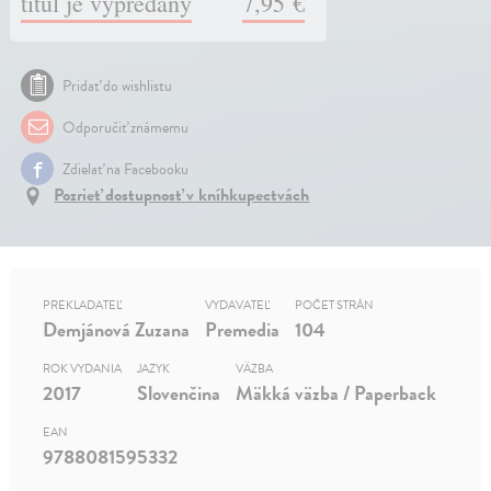
titul je vypredaný
7,95 €
Pridať do wishlistu
Odporučiť známemu
Zdielať na Facebooku
Pozrieť dostupnosť v kníhkupectvách
PREKLADATEĽ
VYDAVATEĽ
POČET STRÁN
Demjánová Zuzana
Premedia
104
ROK VYDANIA
JAZYK
VÄZBA
2017
Slovenčina
Mäkká väzba / Paperback
EAN
9788081595332