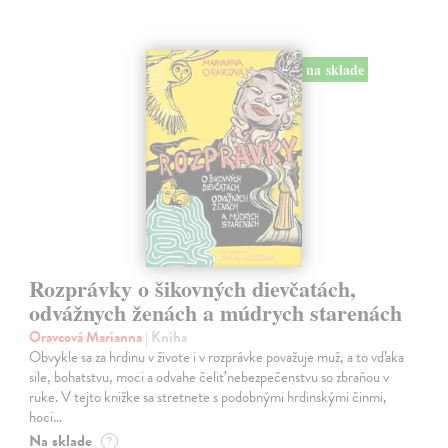
na sklade
Rozprávky o šikovných dievčatách,
odvážnych ženách a múdrych starenách
Oravcová Marianna
| Kniha
Obvykle sa za hrdinu v živote i v rozprávke považuje muž, a to vďaka
sile, bohatstvu, moci a odvahe čeliť nebezpečenstvu so zbraňou v
ruke. V tejto knižke sa stretnete s podobnými hrdinskými činmi,
hoci…
Na sklade
?