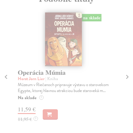
na sklade
Operácia Múmia
O
Horst Jorn Lier
| Kniha
Hor
Múzeum v Riečanoch pripravuje výstavu o starovekom
Oli
Egypte, ktorej hlavnou atrakciou bude staroveká m...
kto
Na sklade
Na
?
11,59 €
11
11,95 €
11
?