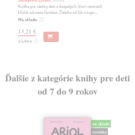
Smatanová Zuzana
| Kniha
Mer
Knižka pre všetky deti a dospelých, ktorí nestratili
Pas
kľúčik od sveta fantázie. Ďaleko od lúk a kopc...
roz
sl...
Na sklade
?
Na
13,21 €
12
13,90 €
?
12
Ďalšie z kategórie knihy pre deti
od 7 do 9 rokov
na sklade
novinka