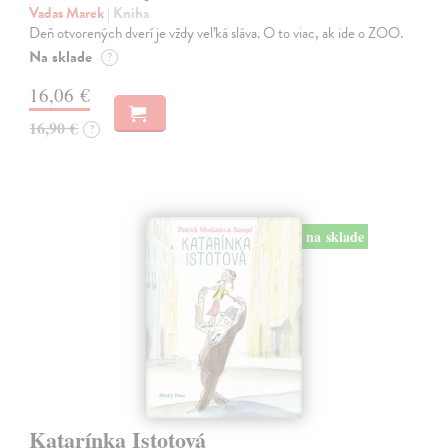
Vadas Marek
| Kniha
Deň otvorených dverí je vždy veľká sláva. O to viac, ak ide o ZOO.
Na sklade
?
16,06 €
16,90 €
?
na sklade
Katarínka Istotová