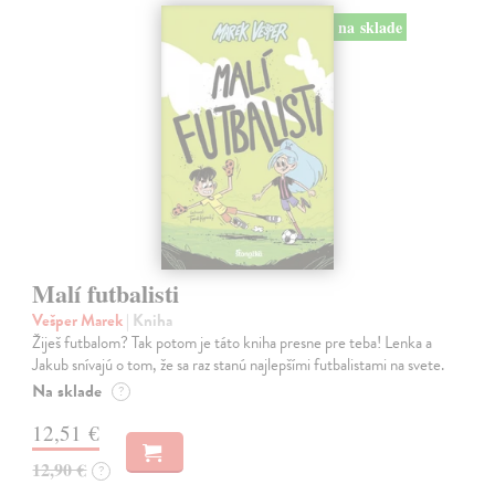
na sklade
Malí futbalisti
Vešper Marek
| Kniha
Žiješ futbalom? Tak potom je táto kniha presne pre teba! Lenka a
Jakub snívajú o tom, že sa raz stanú najlepšími futbalistami na svete.
Na sklade
?
12,51 €
12,90 €
?