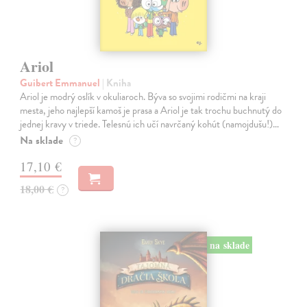
Ariol
Guibert Emmanuel
| Kniha
Ariol je modrý oslík v okuliaroch. Býva so svojimi rodičmi na kraji
mesta, jeho najlepší kamoš je prasa a Ariol je tak trochu buchnutý do
jednej kravy v triede. Telesnú ich učí navrčaný kohút (namojdušu!)…
Na sklade
?
17,10 €
18,00 €
?
na sklade