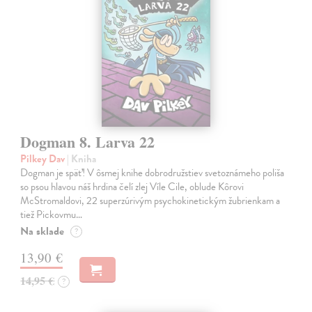
Dogman 8. Larva 22
Pilkey Dav
| Kniha
Dogman je späť! V ôsmej knihe dobrodružstiev svetoznámeho poliša
so psou hlavou náš hrdina čelí zlej Víle Cile, oblude Kôrovi
McStromaldovi, 22 superzúrivým psychokinetickým žubrienkam a
tiež Pickovmu…
Na sklade
?
13,90 €
14,95 €
?