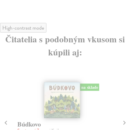
High-contrast mode
Čitatelia s podobným vkusom si
kúpili aj:
na sklade
Búdkovo
R