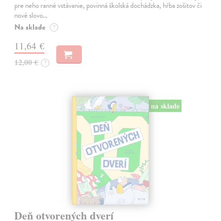
pre neho ranné vstávanie, povinná školská dochádzka, hŕba zošitov či
nové slovo…
Na sklade
?
11,64 €
12,00 €
?
na sklade
Deň otvorených dverí