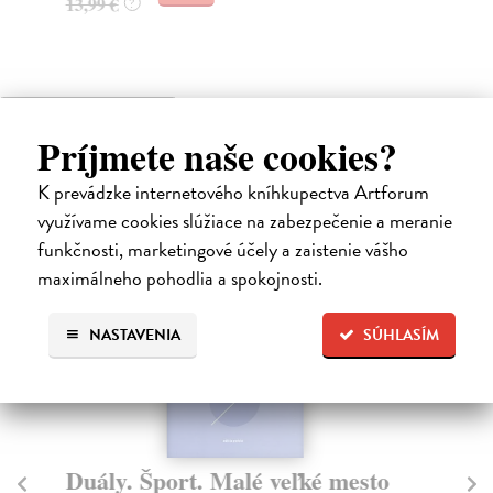
13,99 €
12
?
High-contrast mode
Príjmete naše cookies?
Čitatelia s podobným vkusom si
K prevádzke internetového kníhkupectva Artforum
kúpili aj:
využívame cookies slúžiace na zabezpečenie a meranie
funkčnosti, marketingové účely a zaistenie vášho
maximálneho pohodlia a spokojnosti.
NASTAVENIA
SÚHLASÍM
Duály. Šport. Malé veľké mesto
V