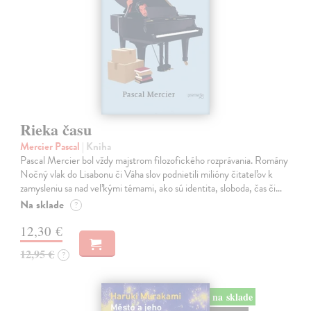
Rieka času
Mercier Pascal
| Kniha
Pascal Mercier bol vždy majstrom filozofického rozprávania. Romány
Nočný vlak do Lisabonu či Váha slov podnietili milióny čitateľov k
zamysleniu sa nad veľkými témami, ako sú identita, sloboda, čas či…
Na sklade
?
12,30 €
12,95 €
?
na sklade