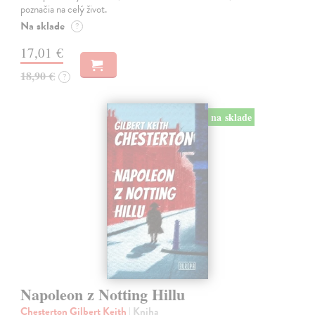
poznačia na celý život.
Na sklade
?
17,01 €
18,90 €
?
na sklade
Napoleon z Notting Hillu
Chesterton Gilbert Keith
| Kniha