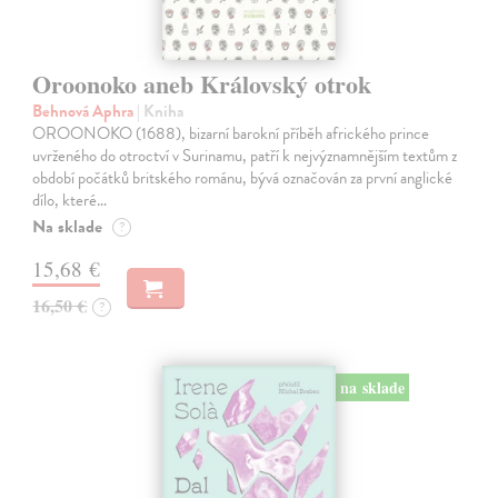
Oroonoko aneb Královský otrok
Behnová Aphra
| Kniha
OROONOKO (1688), bizarní barokní příběh afrického prince
uvrženého do otroctví v Surinamu, patří k nejvýznamnějším textům z
období počátků britského románu, bývá označován za první anglické
dílo, které…
Na sklade
?
15,68 €
16,50 €
?
na sklade