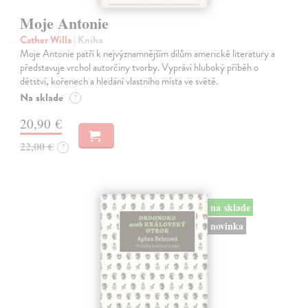
Moje Antonie
Cather Willa
| Kniha
Moje Antonie patří k nejvýznamnějším dílům americké literatury a
představuje vrchol autorčiny tvorby. Vypráví hluboký příběh o
dětství, kořenech a hledání vlastního místa ve světě.
Na sklade
?
20,90 €
22,00 €
?
na sklade
novinka