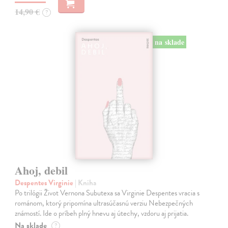
14,90 €
?
na sklade
Ahoj, debil
Despentes Virginie
| Kniha
Po trilógii Život Vernona Subutexa sa Virginie Despentes vracia s
románom, ktorý pripomína ultrasúčasnú verziu Nebezpečných
známostí. Ide o príbeh plný hnevu aj útechy, vzdoru aj prijatia.
Na sklade
?