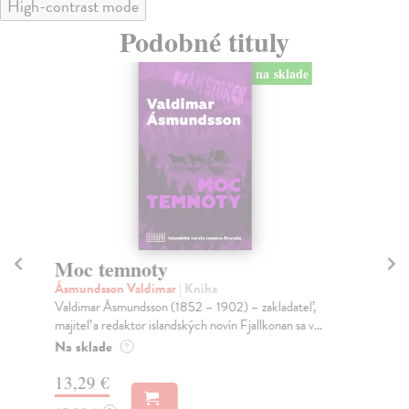
High-contrast mode
Podobné tituly
na sklade
Moc temnoty
Ak
Ásmundsson Valdimar
| Kniha
Ha
Valdimar Ásmundsson (1852 – 1902) – zakladateľ,
Čo 
majiteľ a redaktor islandských novín Fjallkonan sa v...
Tom
Na sklade
Do
?
13,29 €
12