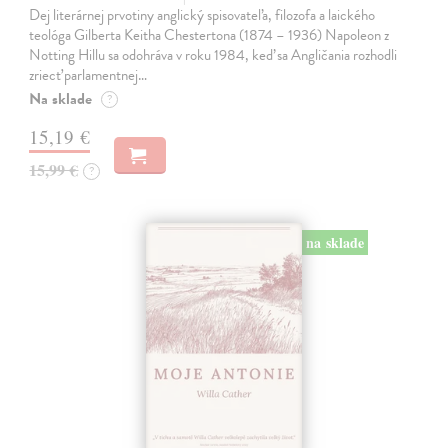
Dej literárnej prvotiny anglický spisovateľa, filozofa a laického
teológa Gilberta Keitha Chestertona (1874 – 1936) Napoleon z
Notting Hillu sa odohráva v roku 1984, keď sa Angličania rozhodli
zriecť parlamentnej…
Na sklade
?
15,19 €
15,99 €
?
na sklade