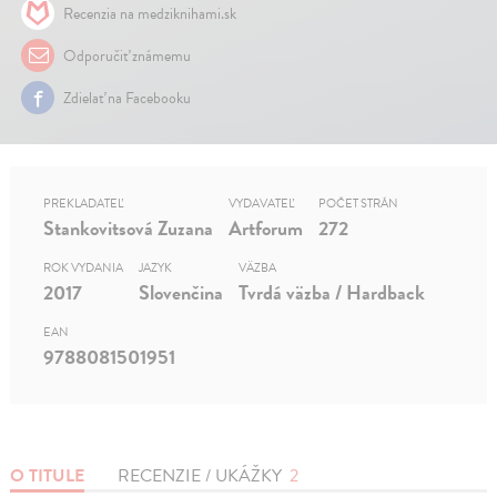
Recenzia na medziknihami.sk
Odporučiť známemu
Zdielať na Facebooku
PREKLADATEĽ
VYDAVATEĽ
POČET STRÁN
Stankovitsová Zuzana
Artforum
272
ROK VYDANIA
JAZYK
VÄZBA
2017
Slovenčina
Tvrdá väzba / Hardback
EAN
9788081501951
O TITULE
RECENZIE / UKÁŽKY
2