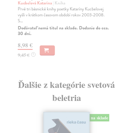
Kucbelová Katarína
| Kniha
Ci
Prvé tri básnické knihy poetky Kataríny Kucbelovej
Naj
vyšli v krátkom časovom období rokov 2003-2008.
kla
S...
Do
Dodávateľ nemá titul na sklade. Dodanie do cca.
11
30 dní.
11
8,98 €
9,45 €
?
Ďalšie z kategórie svetová
beletria
na sklade