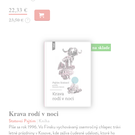
22,33 €
23,50 €
?
na sklade
Krava rodí v noci
Statovci Pajtim
| Kniha
Píše sa rok 1996. Vo Fínsku vychovávaný osemročný chlapec trávi
letné prázdniny v Kosove, kde zažíva čudesné udalosti, ktoré ho