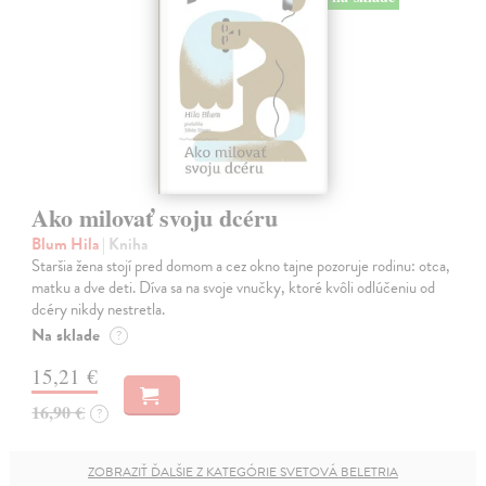
Ako milovať svoju dcéru
Blum Hila
| Kniha
Staršia žena stojí pred domom a cez okno tajne pozoruje rodinu: otca,
matku a dve deti. Díva sa na svoje vnučky, ktoré kvôli odlúčeniu od
dcéry nikdy nestretla.
Na sklade
?
15,21 €
16,90 €
?
ZOBRAZIŤ ĎALŠIE Z KATEGÓRIE SVETOVÁ BELETRIA