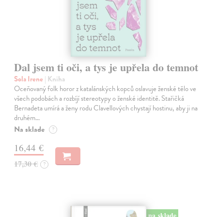
Dal jsem ti oči, a tys je upřela do temnot
Sola Irene
| Kniha
Oceňovaný folk horor z katalánských kopců oslavuje ženské tělo ve
všech podobách a rozbíjí stereotypy o ženské identitě. Stařičká
Bernadeta umírá a ženy rodu Clavellových chystají hostinu, aby ji na
druhém…
Na sklade
?
16,44 €
17,30 €
?
na sklade