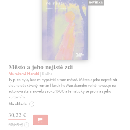
novinka
Město a jeho nejisté zdi
Murakami Haruki
| Kniha
Ty jsi to byla, kdo mi vyprávěl o tom městě. Město a jeho nejisté zdi –
dlouho očekávaný román Harukiho Murakamiho volně navazuje na
autorovu starší novelu z roku 1980 a tematicky se prolíná s jeho
kultovním…
Na sklade
?
30,22 €
32,85 €
?