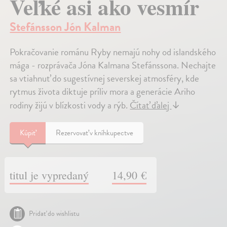
Veľké asi ako vesmír
Stefánsson Jón Kalman
Pokračovanie románu Ryby nemajú nohy od islandského
mága - rozprávača Jóna Kalmana Stefánssona. Nechajte
sa vtiahnuť do sugestívnej severskej atmosféry, kde
rytmus života diktuje príliv mora a generácie Ariho
rodiny žijú v blízkosti vody a rýb.
Čítať ďalej
↓
Kúpiť
Rezervovať v kníhkupectve
titul je vypredaný
14,90 €
Pridať do wishlistu