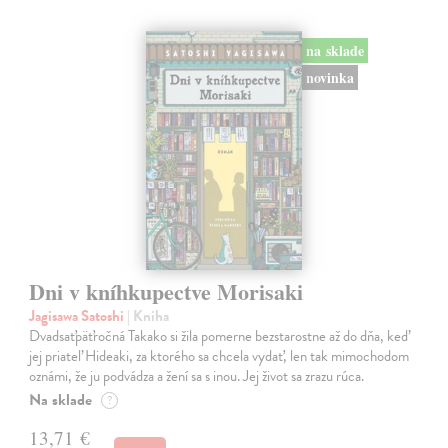
na sklade
novinka
Dni v kníhkupectve Morisaki
Jagisawa Satoshi
| Kniha
Dvadsaťpäťročná Takako si žila pomerne bezstarostne až do dňa, keď
jej priateľ Hideaki, za ktorého sa chcela vydať, len tak mimochodom
oznámi, že ju podvádza a žení sa s inou. Jej život sa zrazu rúca.
Na sklade
?
13,71 €