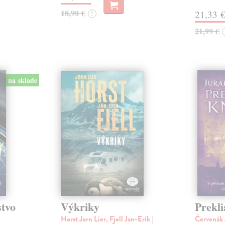
18,90 €
21,33 
?
21,99 €
na sklade
stvo
Výkriky
Prekli
Horst Jorn Lier, Fjell Jan-Erik
|
Červenák 