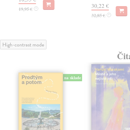
30,22 €
19,95 €
?
32,85 €
?
High-contrast mode
Čit
na sklade