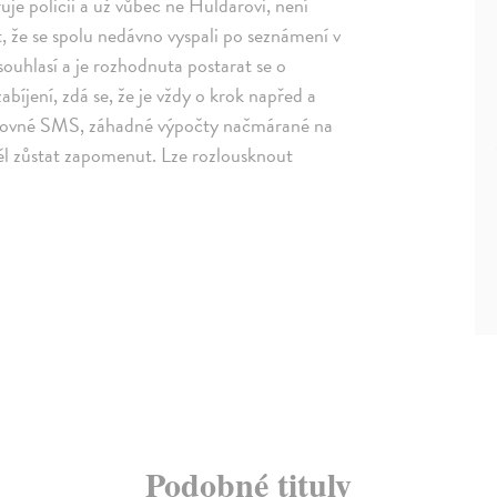
uje policii a už vůbec ne Huldarovi, není
t, že se spolu nedávno vyspali po seznámení v
souhlasí a je rozhodnuta postarat se o
íjení, zdá se, že je vždy o krok napřed a
varovné SMS, záhadné výpočty načmárané na
ěl zůstat zapomenut. Lze rozlousknout
Podobné tituly