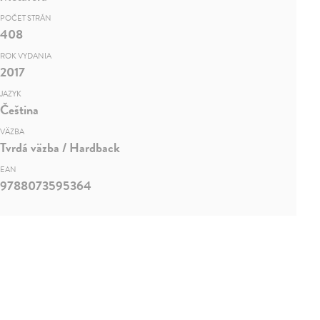
POČET STRÁN
408
ROK VYDANIA
2017
JAZYK
Čeština
VÄZBA
Tvrdá väzba / Hardback
EAN
9788073595364