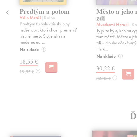
Predtým a potom
Město a jeho n
zdi
Vallo Matúš
| Kniha
Predtým tu bola vízia skupiny
Murakami Haruki
| Kn
nadšencov, ktorí chceli premeniť
Ty jsi to byla, kdo mi vy
hlavné mesto Slovenska na
tom městě. Město a jeh
modernú eur...
zdi – dlouho očekávan
Haru...
Na sklade
?
Na sklade
?
18,55 €
30,22 €
19,95 €
?
32,85 €
?
Ď