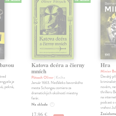
ábavou
Katova dcéra a čierny
Hra
mních
Minier B
tred
Devátý pří
Pötzsch Oliver
| Kniha
Lengyela je
kriminalis
Január 1663. Neďaleko bavorského
vá, pekná,
novém, ne
mesta Schongau zomiera za
thrilleru 
dramatických okolností miestny
na interne
farár.
podcast o
Na sklade
?
vrahovi Ju
Zasielam
17,96 €