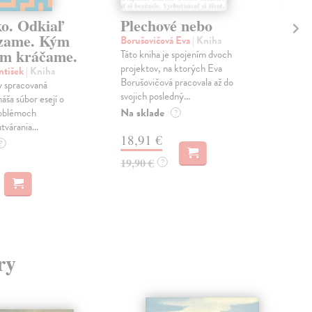
ko. Odkiaľ
Plechové nebo
Po
zame. Kým
Borušovičová Eva
| Kniha
Kun
m kráčame.
Táto kniha je spojením dvoch
Poma
projektov, na ktorých Eva
čty
ntišek
| Kniha
Borušovičová pracovala až do
naps
 spracovaná
svojich posledný...
česk
náša súbor esejí o
Na sklade
Na 
oblémoch
?
tvárania...
18,91 €
14
?
19,90 €
15,
?
ry