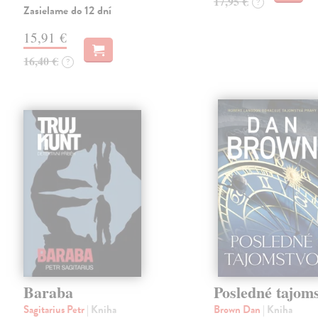
17,95 €
?
Zasielame do 12 dní
15,91 €
16,40 €
?
Baraba
Posledné tajom
Sagitarius Petr
| Kniha
Brown Dan
| Kniha