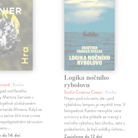
Logika nočního
rybolovu
ernard
| Kniha
pad ostříleného
Scalia Cristina Cassar
| Kniha
ty Martina Servaze v
Nejen pod svícnem, ale i pod
trpělivě očekávaném
rybářskou lampou je největší tma. V
Bernarda Miniera. Když se
listopadové Katánii nezvykle vane
tu začne šířit true crime
scirocco a dva přátelé se vracejí z
 nepolapitelném sériovém
nočního rybolovu bez úlovku, zato s
lianu…
podezřením, že byli svědky čehosi…
e do 14 dní
Zasielame do 12 dní