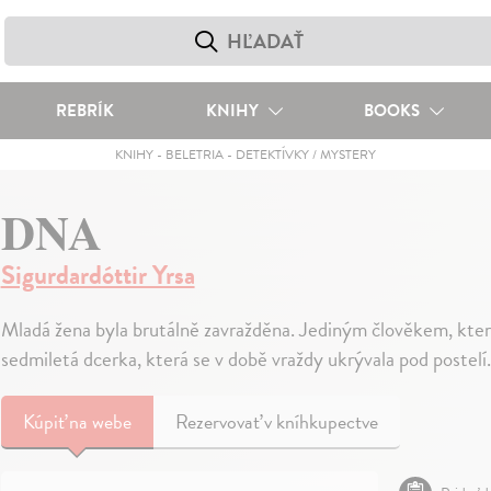
REBRÍK
KNIHY
BOOKS
KNIHY
-
BELETRIA
-
DETEKTÍVKY / MYSTERY
DNA
Sigurdardóttir Yrsa
Mladá žena byla brutálně zavražděna. Jediným člověkem, kter
sedmiletá dcerka, která se v době vraždy ukrývala pod postelí
Kúpiť
na webe
Rezervovať v kníhkupectve