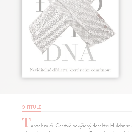
O TITULE
T
a však mlčí. Čerstvě povýšený detektiv Huldar se