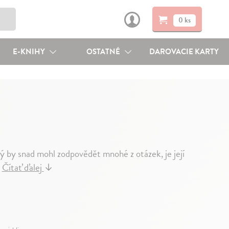
0 ks
E-KNIHY
OSTATNÉ
DAROVACIE KARTY
ý by snad mohl zodpovědět mnohé z otázek, je její
.
Čítať ďalej
↓