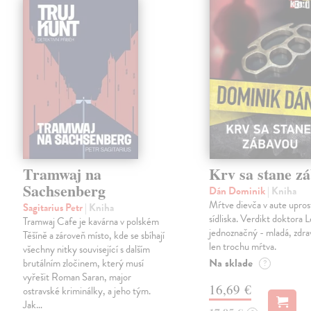
Tramwaj na
Krv sa stane z
Sachsenberg
Dán Dominik
| Kniha
Mŕtve dievča v aute upros
Sagitarius Petr
| Kniha
sídliska. Verdikt doktora 
Tramwaj Cafe je kavárna v polském
jednoznačný - mladá, zdra
Těšíně a zároveň místo, kde se sbíhají
len trochu mŕtva.
všechny nitky související s dalším
Na sklade
brutálním zločinem, který musí
?
vyřešit Roman Saran, major
16,69 €
ostravské kriminálky, a jeho tým.
Jak…