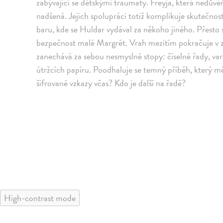
zabývající se dětskými traumaty. Freyja, která nedůvěř
nadšená. Jejich spolupráci totiž komplikuje skutečnos
baru, kde se Huldar vydával za někoho jiného. Přesto 
bezpečnost malé Margrét. Vrah mezitím pokračuje v zab
zanechává za sebou nesmyslné stopy: číselné řady, 
útržcích papíru. Poodhaluje se temný příběh, který m
šifrované vzkazy včas? Kdo je další na řadě?
High-contrast mode