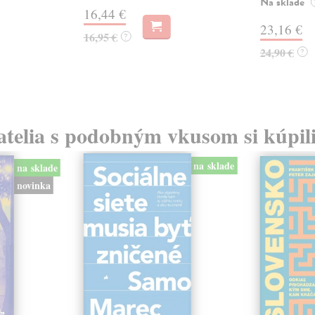
Na sklade
16,44 €
23,16 €
16,95 €
?
24,90 €
?
atelia s podobným vkusom si kúpili
na sklade
na sklade
novinka