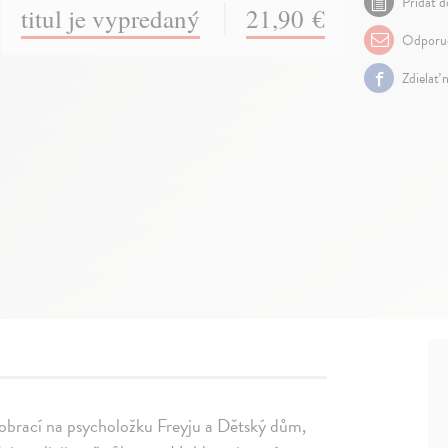
Pridať d
titul je vypredaný
21,90 €
Odporuč
Zdielať 
 obrací na psycholožku Freyju a Dětský dům,