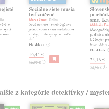
ejisté
Sociálne siete musia
Slovens
byť zničené
prichád
sme. Ka
iha
Marec Samo
| Kniha
právěl o
Sociálne siete nám ubližujú ako
Mikloško Fra
o nejisté
jednotlivcom a kazia medziľudské
Monograficky
ý román
vzťahy, rozkladajú spoločnosť a
publikácia pri
def...
kľúčových pr
historického u
Na sklade
?
Na sklade
16,44 €
23,16 €
16,95 €
?
24,90 €
?
alšie z kategórie detektívky / myste
na sklade
na sklade