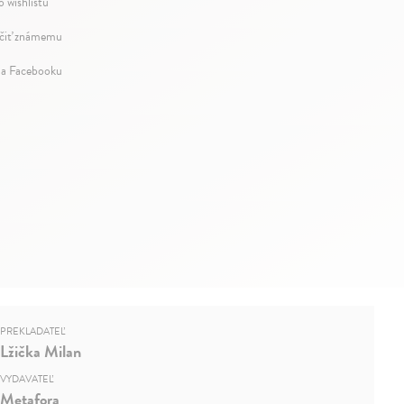
o wishlistu
iť známemu
na Facebooku
PREKLADATEĽ
Lžička Milan
VYDAVATEĽ
Metafora