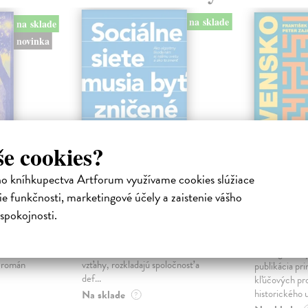
na sklade
na sklade
novinka
še cookies?
ho kníhkupectva Artforum využívame cookies slúžiace
ejisté
Sociálne siete musia
Slovens
e funkčnosti, marketingové účely a zaistenie vášho
byť zničené
prichád
spokojnosti.
sme. Ka
iha
Marec Samo
| Kniha
právěl o
Sociálne siete nám ubližujú ako
Mikloško Fra
o nejisté
jednotlivcom a kazia medziľudské
Monograficky
ý román
vzťahy, rozkladajú spoločnosť a
publikácia pri
def...
kľúčových pr
historického u
Na sklade
?