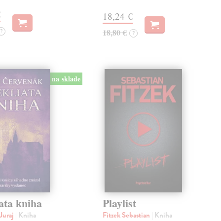
€
18,24 €
?
18,80 €
?
na sklade
ata kniha
Playlist
Juraj
| Kniha
Fitzek Sebastian
| Kniha