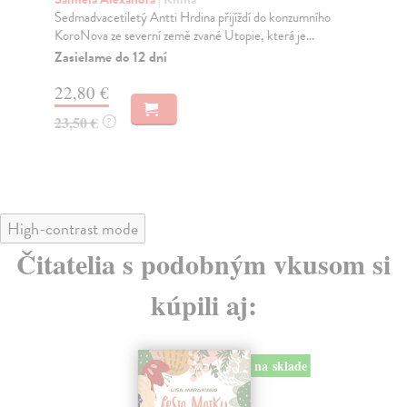
Sedmadvacetiletý Antti Hrdina přijíždí do konzumního
Dev
KoroNova ze severní země zvané Utopie, která je...
hla
Zasielame do 12 dní
Za
22,80 €
15
23,50 €
15
?
High-contrast mode
Čitatelia s podobným vkusom si
kúpili aj:
na sklade