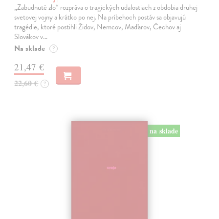
„Zabudnuté zlo“ rozpráva o tragických udalostiach z obdobia druhej
svetovej vojny a krátko po nej. Na príbehoch postáv sa objavujú
tragédie, ktoré postihli Židov, Nemcov, Maďarov, Čechov aj
Slovákov v…
Na sklade
?
21,47 €
22,60 €
?
na sklade