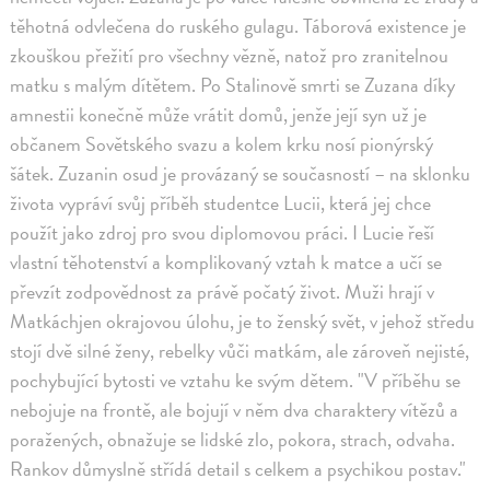
těhotná odvlečena do ruského gulagu. Táborová existence je
zkouškou přežití pro všechny vězně, natož pro zranitelnou
matku s malým dítětem. Po Stalinově smrti se Zuzana díky
amnestii konečně může vrátit domů, jenže její syn už je
občanem Sovětského svazu a kolem krku nosí pionýrský
šátek. Zuzanin osud je provázaný se současností – na sklonku
života vypráví svůj příběh studentce Lucii, která jej chce
použít jako zdroj pro svou diplomovou práci. I Lucie řeší
vlastní těhotenství a komplikovaný vztah k matce a učí se
převzít zodpovědnost za právě počatý život. Muži hrají v
Matkáchjen okrajovou úlohu, je to ženský svět, v jehož středu
stojí dvě silné ženy, rebelky vůči matkám, ale zároveň nejisté,
pochybující bytosti ve vztahu ke svým dětem. "V příběhu se
nebojuje na frontě, ale bojují v něm dva charaktery vítězů a
poražených, obnažuje se lidské zlo, pokora, strach, odvaha.
Rankov důmyslně střídá detail s celkem a psychikou postav."