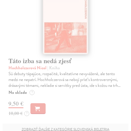
Táto izba sa nedá zjesť
Hochholczerová Nicol
| Kniha
Sú debuty tápajúce, rozpačité, kvalitatívne nevyvážené, ale tento
medzi ne nepatrí. Hochholczerová sa nebojí prísť s kontroverznými,
drásavými témami, nekladie si servítky pred ústa, ide s kožou na trh…
Na sklade
?
9,50 €
10,00 €
?
ZOBRAZIŤ ĎALŠIE Z KATEGÓRIE SLOVENSKÁ BELETRIA