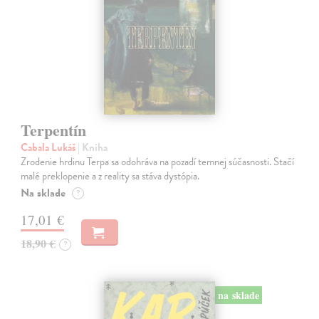
Terpentín
Cabala Lukáš
| Kniha
Zrodenie hrdinu Terpa sa odohráva na pozadí temnej súčasnosti. Stačí
malé preklopenie a z reality sa stáva dystópia.
Na sklade
?
17,01 €
18,90 €
?
na sklade