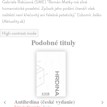
Gabriela Rakúsová (SME) "Román Matky má silné
humanistické poselství. Způsob jeho podání čtenáři však
naštěstí není křečovitý ani falešně patetický." Ľubomír Jaško
(Aktuality.sk)
High-contrast mode
Podobné tituly
Antihrdina (české vydanie)
An
Salmela Alexandra
| Kniha
Ha