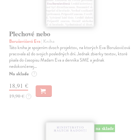
Plechové nebo
Borušovičová Eva
| Kniha
Táto kniha je spojením dvoch projektov, na ktorých Eva Borušovičová
pracovala až do svojich posledných dní. Jednak zbierky textov, ktoré
písala do časopisu Madam Eva a denníka SME a jednak
nedokončenej…
Na sklade
?
18,91 €
19,90 €
?
na sklade