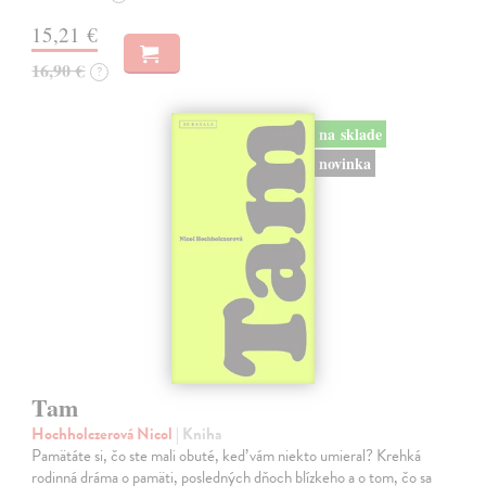
15,21 €
16,90 €
?
na sklade
novinka
Tam
Hochholczerová Nicol
| Kniha
Pamätáte si, čo ste mali obuté, keď vám niekto umieral? Krehká
rodinná dráma o pamäti, posledných dňoch blízkeho a o tom, čo sa