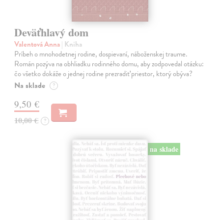
Deväťhlavý dom
Valentová Anna
| Kniha
Príbeh o mnohodetnej rodine, dospievaní, náboženskej traume.
Román pozýva na obhliadku rodinného domu, aby zodpovedal otázku:
čo všetko dokáže o jednej rodine prezradiť priestor, ktorý obýva?
Na sklade
?
9,50 €
10,00 €
?
na sklade