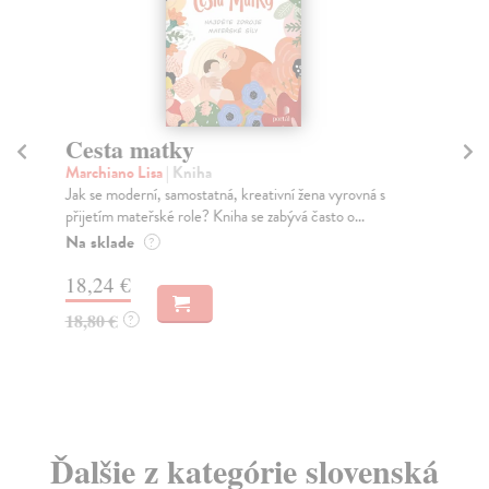
Cesta matky
O
Marchiano Lisa
| Kniha
Ho
Jak se moderní, samostatná, kreativní žena vyrovná s
Krá
přijetím mateřské role? Kniha se zabývá často o...
Net
Na sklade
Do
?
dní
18,24 €
gar
18,80 €
?
22
23
Ďalšie z kategórie slovenská