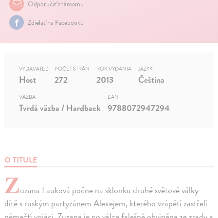
Odporučiť známemu
Zdielať na Facebooku
VYDAVATEĽ
POČET STRÁN
ROK VYDANIA
JAZYK
Host
272
2013
Čeština
VÄZBA
EAN
Tvrdá väzba / Hardback
9788072947294
O TITULE
Z
uzana Lauková počne na sklonku druhé světové války
dítě s ruským partyzánem Alexejem, kterého vzápětí zastřelí
němečtí vojáci. Zuzana je po válce falešně obviněna ze zrady a