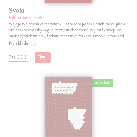
Svoja
Müller Ema
| Kniha
svoja je zveľadená verzia textov, ktoré som počas piatich rokov písala
pre československý vogue. texty sú obohatené mojimi škrabopisne
napísanými denníkmi, fotkami z detstva, fotkami z mobilu a fotkami…
Na sklade
?
30,00 €
na sklade