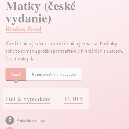
Matky (české
vydanie)
Rankov Pavol
Každá z nich je dcera a každá z nich je matka. Hrdinky
tohoto románu prožívají mateřství v hraničních situacích.
Čítať ďalej
↓
Kúpiť
Rezervovať v kníhkupectve
titul je vypredaný
14,10 €
Pridať do wishlistu