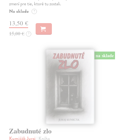
zmení pre tie, ktoré tu zostali.
Na sklade
?
13,50 €
15,00 €
?
na sklade
Zabudnuté zlo
Kumičák Juraj
| Kniha