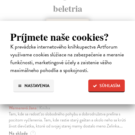
beletria
na sklade
Príjmete naše cookies?
K prevádzke internetového kníhkupectva Artforum
využívame cookies slúžiace na zabezpečenie a meranie
funkčnosti, marketingové účely a zaistenie vášho
maximálneho pohodlia a spokojnosti.
NASTAVENIA
SÚHLASÍM
Kolotočárka
Wernerová Jana
| Kniha
Tam, kde sa radosť zo slobodného pohybu a dobrodružstva prelína s
pocitom vyčlenenia. Tam, kde rastie starý gaštan a okolo neho sa krúti
život dievčatka, ktoré od svojej starej mamy dostalo meno Zelinka.…
Na sklade
?