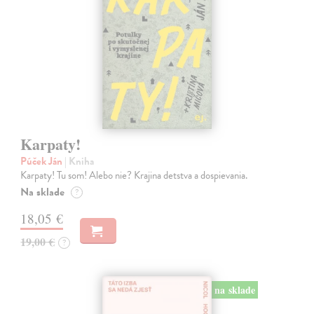
Karpaty!
Púček Ján
| Kniha
Karpaty! Tu som! Alebo nie? Krajina detstva a dospievania.
Na sklade
?
18,05 €
19,00 €
?
na sklade