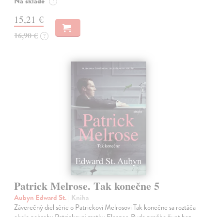
Na sklade
?
15,21 €
16,90 €
?
Patrick Melrose. Tak konečne 5
Aubyn Edward St.
| Kniha
Záverečný diel série o Patrickovi Melrosovi Tak konečne sa roztáča