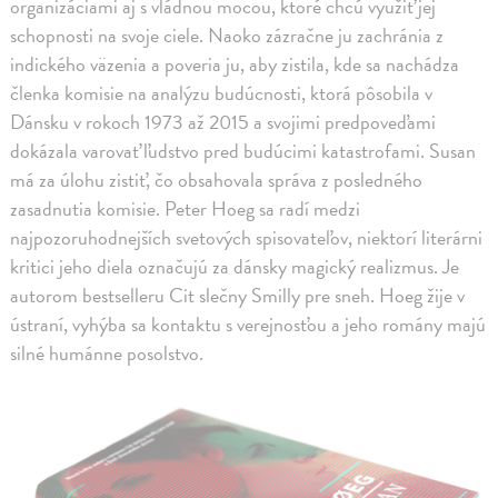
organizáciami aj s vládnou mocou, ktoré chcú využiť jej
schopnosti na svoje ciele. Naoko zázračne ju zachránia z
indického väzenia a poveria ju, aby zistila, kde sa nachádza
členka komisie na analýzu budúcnosti, ktorá pôsobila v
Dánsku v rokoch 1973 až 2015 a svojimi predpoveďami
dokázala varovať ľudstvo pred budúcimi katastrofami. Susan
má za úlohu zistiť, čo obsahovala správa z posledného
zasadnutia komisie. Peter Hoeg sa radí medzi
najpozoruhodnejších svetových spisovateľov, niektorí literárni
kritici jeho diela označujú za dánsky magický realizmus. Je
autorom bestselleru Cit slečny Smilly pre sneh. Hoeg žije v
ústraní, vyhýba sa kontaktu s verejnosťou a jeho romány majú
silné humánne posolstvo.