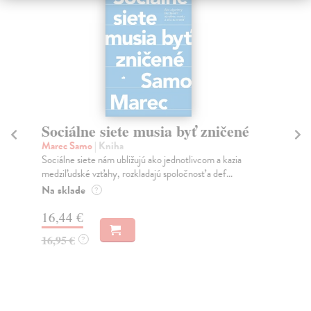
Sociálne siete musia byť zničené
S
K
Marec Samo
| Kniha
Sociálne siete nám ubližujú ako jednotlivcom a kazia
Mik
medziľudské vzťahy, rozkladajú spoločnosť a def...
Mon
o k
Na sklade
?
Na
16,44 €
23
16,95 €
?
24