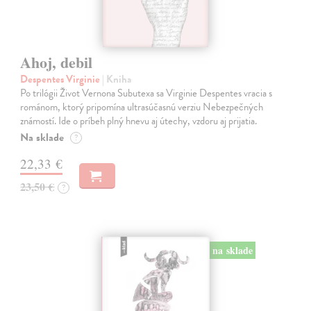
Ahoj, debil
Despentes Virginie
| Kniha
Po trilógii Život Vernona Subutexa sa Virginie Despentes vracia s
románom, ktorý pripomína ultrasúčasnú verziu Nebezpečných
známostí. Ide o príbeh plný hnevu aj útechy, vzdoru aj prijatia.
Na sklade
?
22,33 €
23,50 €
?
na sklade