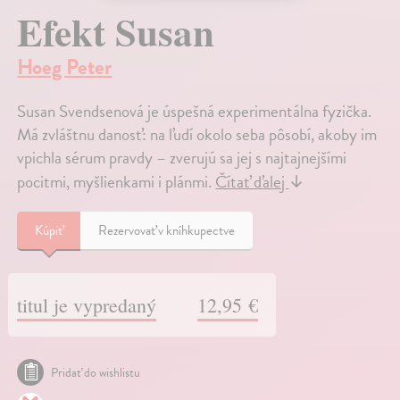
Efekt Susan
Hoeg Peter
Susan Svendsenová je úspešná experimentálna fyzička.
Má zvláštnu danosť: na ľudí okolo seba pôsobí, akoby im
vpichla sérum pravdy – zverujú sa jej s najtajnejšími
pocitmi, myšlienkami i plánmi.
Čítať ďalej
↓
Kúpiť
Rezervovať v kníhkupectve
titul je vypredaný
12,95 €
Pridať do wishlistu