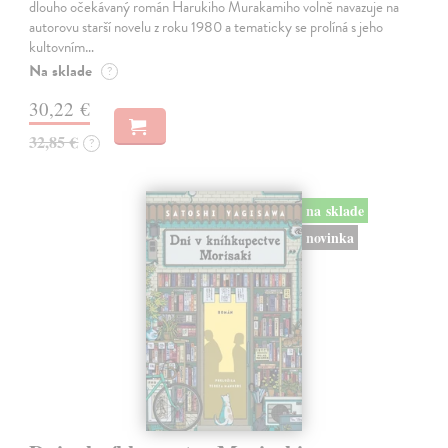
dlouho očekávaný román Harukiho Murakamiho volně navazuje na
autorovu starší novelu z roku 1980 a tematicky se prolíná s jeho
kultovním…
Na sklade
?
30,22 €
32,85 €
?
na sklade
novinka