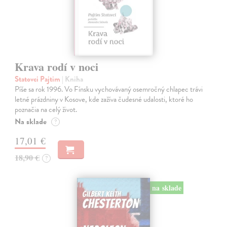
Krava rodí v noci
Statovci Pajtim
| Kniha
Píše sa rok 1996. Vo Fínsku vychovávaný osemročný chlapec trávi
letné prázdniny v Kosove, kde zažíva čudesné udalosti, ktoré ho
poznačia na celý život.
Na sklade
?
17,01 €
18,90 €
?
na sklade