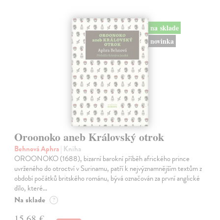
na sklade
novinka
Oroonoko aneb Královský otrok
Behnová Aphra
| Kniha
OROONOKO (1688), bizarní barokní příběh afrického prince
uvrženého do otroctví v Surinamu, patří k nejvýznamnějším textům z
období počátků britského románu, bývá označován za první anglické
dílo, které…
Na sklade
?
15,68 €