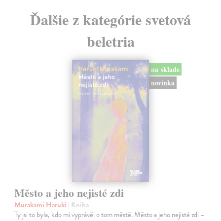
Ďalšie z kategórie svetová
beletria
na sklade
novinka
Město a jeho nejisté zdi
Murakami Haruki
| Kniha
Ty jsi to byla, kdo mi vyprávěl o tom městě. Město a jeho nejisté zdi –