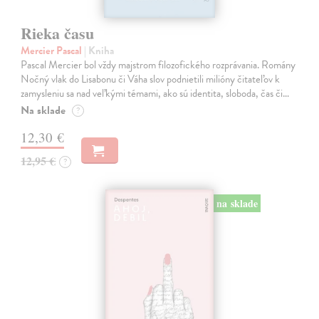
Rieka času
Mercier Pascal
| Kniha
Pascal Mercier bol vždy majstrom filozofického rozprávania. Romány
Nočný vlak do Lisabonu či Váha slov podnietili milióny čitateľov k
zamysleniu sa nad veľkými témami, ako sú identita, sloboda, čas či…
Na sklade
?
12,30 €
12,95 €
?
na sklade