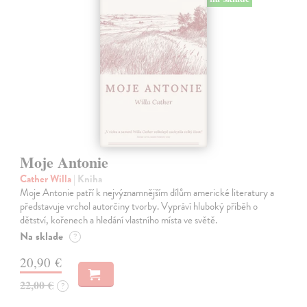
Moje Antonie
Cather Willa
| Kniha
Moje Antonie patří k nejvýznamnějším dílům americké literatury a
představuje vrchol autorčiny tvorby. Vypráví hluboký příběh o
dětství, kořenech a hledání vlastního místa ve světě.
Na sklade
?
20,90 €
22,00 €
?