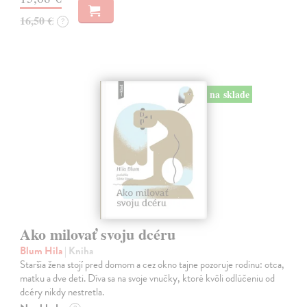
16,50 €
?
na sklade
Ako milovať svoju dcéru
Blum Hila
| Kniha
Staršia žena stojí pred domom a cez okno tajne pozoruje rodinu: otca,
matku a dve deti. Díva sa na svoje vnučky, ktoré kvôli odlúčeniu od
dcéry nikdy nestretla.