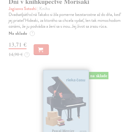
Dni v kníhkupectve Morisaki
Jagisawa Satoshi
| Kniha
Dvadsaťpäťročná Takako si žila pomerne bezstarostne až do dňa, keď
jej priateľ Hideaki, za ktorého sa chcela vydať, len tak mimochodom
oznámi, že ju podvádza a žení sa s inou. Jej život sa zrazu rúca.
Na sklade
?
13,71 €
14,90 €
?
na sklade