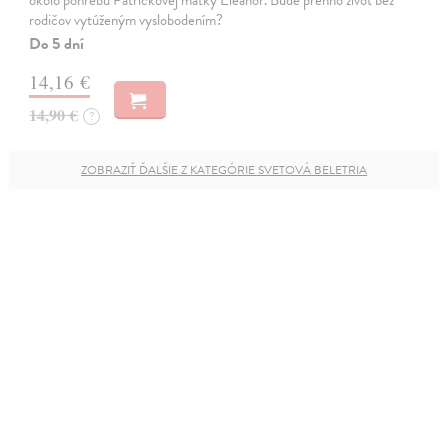
okolo pohrebu Patrickovej matky Eleanor. Bude preňho život bez
rodičov vytúženým vyslobodením?
Do 5 dní
14,16 €
14,90 €
?
ZOBRAZIŤ ĎALŠIE Z KATEGÓRIE SVETOVÁ BELETRIA