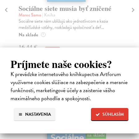
Sociálne siete musia byť zničené
Slovens
Kým sm
Marec Samo
| Kniha
Sociálne siete nám ubližujú ako jednotlivcom a kazia
Mikloško Fra
medziľudské vzťahy, rozkladajú spoločnosť a def...
Monograficky 
o kľúčových p
Na sklade
?
Na sklade
16,44 €
23,16 €
16,95 €
?
Príjmete naše cookies?
24,90 €
?
K prevádzke internetového kníhkupectva Artforum
využívame cookies slúžiace na zabezpečenie a meranie
funkčnosti, marketingové účely a zaistenie vášho
High-contrast mode
maximálneho pohodlia a spokojnosti.
Čitatelia s podobným vkusom si
NASTAVENIA
SÚHLASÍM
kúpili aj:
na sklade