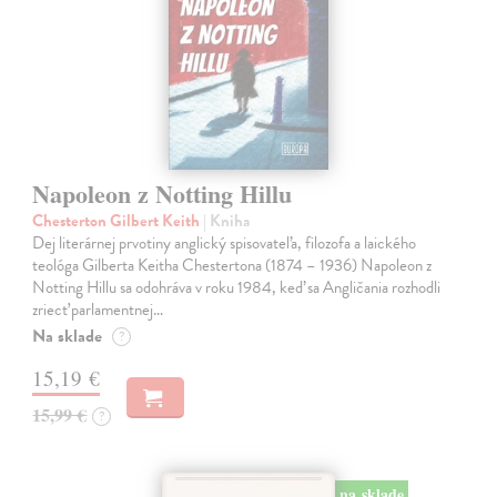
Napoleon z Notting Hillu
Chesterton Gilbert Keith
| Kniha
Dej literárnej prvotiny anglický spisovateľa, filozofa a laického
teológa Gilberta Keitha Chestertona (1874 – 1936) Napoleon z
Notting Hillu sa odohráva v roku 1984, keď sa Angličania rozhodli
zriecť parlamentnej…
Na sklade
?
15,19 €
15,99 €
?
na sklade