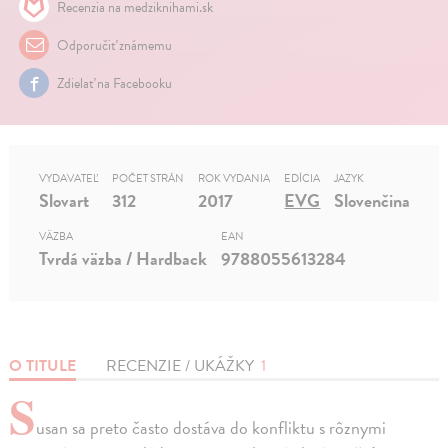
Recenzia na medziknihami.sk
Odporučiť známemu
Zdielať na Facebooku
VYDAVATEĽ
POČET STRÁN
ROK VYDANIA
EDÍCIA
JAZYK
Slovart
312
2017
EVG
Slovenčina
VÄZBA
EAN
Tvrdá väzba / Hardback
9788055613284
O TITULE
RECENZIE / UKÁŽKY
1
S
usan sa preto často dostáva do konfliktu s rôznymi