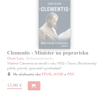
Clementis - Minister na popravisku
Olach Ľubo
| Elektronická kniha
Vladimír Clementis sa narodil v roku 1902 v Tisovci. Bol slovenský
politik, právnik, spisovateľ a prekladateľ.
Na stiahnutie ako
EPUB
,
MOBI
a
PDF
13,90 €