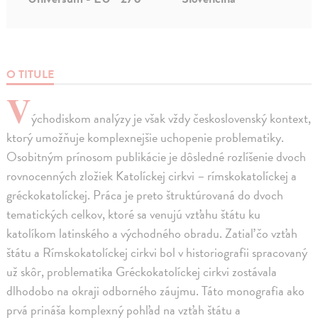
O TITULE
V
ýchodiskom analýzy je však vždy československý kontext,
ktorý umožňuje komplexnejšie uchopenie problematiky.
Osobitným prínosom publikácie je dôsledné rozlíšenie dvoch
rovnocenných zložiek Katolíckej cirkvi – rímskokatolíckej a
gréckokatolíckej. Práca je preto štruktúrovaná do dvoch
tematických celkov, ktoré sa venujú vzťahu štátu ku
katolíkom latinského a východného obradu. Zatiaľ čo vzťah
štátu a Rímskokatolíckej cirkvi bol v historiografii spracovaný
už skôr, problematika Gréckokatolíckej cirkvi zostávala
dlhodobo na okraji odborného záujmu. Táto monografia ako
prvá prináša komplexný pohľad na vzťah štátu a