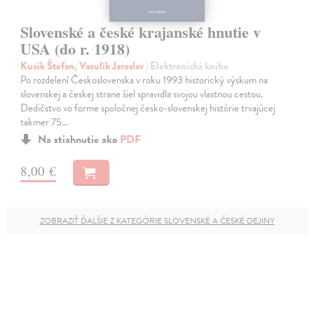
Slovenské a české krajanské hnutie v
USA (do r. 1918)
Kucík Štefan, Vaculík Jaroslav
| Elektronická kniha
Po rozdelení Československa v roku 1993 historický výskum na
slovenskej a českej strane šiel spravidla svojou vlastnou cestou.
Dedičstvo vo forme spoločnej česko-slovenskej histórie trvajúcej
takmer 75…
Na stiahnutie ako
PDF
8,00 €
ZOBRAZIŤ ĎALŠIE Z KATEGÓRIE SLOVENSKÉ A ČESKÉ DEJINY