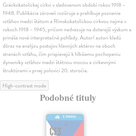
Gréckokatolíckej cirkvi v sledovanom období rokov 1918 –
1948. Publikácia zároveň rozširuje a prehlbuje poznanie
vzťahov medzi štátom a Rímskokatolíckou cirkvou najmä v
rokoch 1918 – 1945, pričom nadväzuje na doterajší výskum a
prináša nové interpretačné pohľady. Autor/ autori kladú
dôraz na analýzu postojov hlavných aktérov na oboch
stranách vzťahu, čím prispievajú k hlbšiemu pochopeniu
dynamiky vzťahov medzi štátnou mocou a cirkevnými
štruktúrami v prvej polovici 20. storočia.
High-contrast mode
Podobné tituly
E-KNIHA