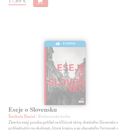
17,69 €
E-KNIHA
Eseje o Slovensku
Šmihula Daniel
| Elektronická kniha
Zbierka esejí ponúka pohľad na kľúčové témy dnešného Slovenska s
prihliadnutím na okolnosti, ktoré krajinu a jej obyvateľov formovali v