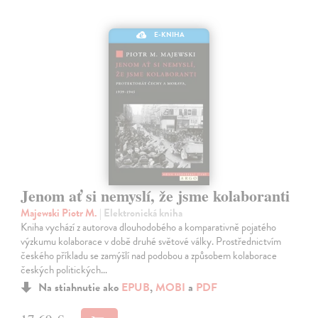
E-KNIHA
Jenom ať si nemyslí, že jsme kolaboranti
Majewski Piotr M.
| Elektronická kniha
Kniha vychází z autorova dlouhodobého a komparativně pojatého
výzkumu kolaborace v době druhé světové války. Prostřednictvím
českého příkladu se zamýšlí nad podobou a způsobem kolaborace
českých politických…
Na stiahnutie ako
EPUB
,
MOBI
a
PDF