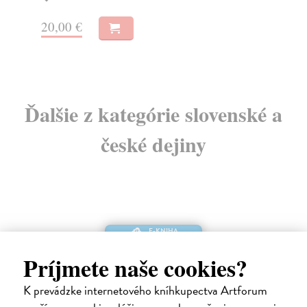
11
7,90 €
12
Ďalšie z kategórie slovenské a
české dejiny
E-KNIHA
Príjmete naše cookies?
K prevádzke internetového kníhkupectva Artforum