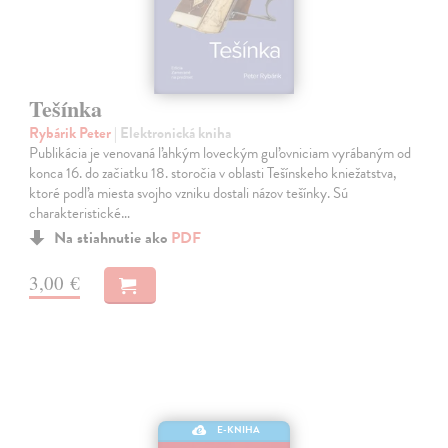
Tešínka
Rybárik Peter
| Elektronická kniha
Publikácia je venovaná ľahkým loveckým guľovniciam vyrábaným od
konca 16. do začiatku 18. storočia v oblasti Tešínskeho kniežatstva,
ktoré podľa miesta svojho vzniku dostali názov tešínky. Sú
charakteristické…
Na stiahnutie ako
PDF
3,00 €
E-KNIHA