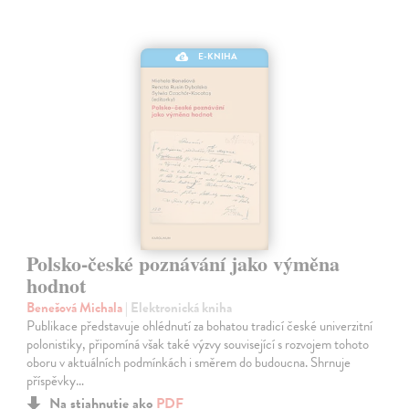
E-KNIHA
Polsko-české poznávání jako výměna
hodnot
Benešová Michala
| Elektronická kniha
Publikace představuje ohlédnutí za bohatou tradicí české univerzitní
polonistiky, připomíná však také výzvy související s rozvojem tohoto
oboru v aktuálních podmínkách i směrem do budoucna. Shrnuje
příspěvky…
Na stiahnutie ako
PDF