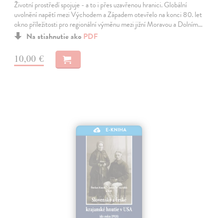
Životní prostředí spojuje - a to i přes uzavřenou hranici. Globální
uvolnění napětí mezi Východem a Západem otevřelo na konci 80. let
okno příležitosti pro regionální výměnu mezi jižní Moravou a Dolním…
Na stiahnutie ako
PDF
10,00 €
E-KNIHA