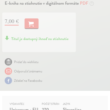
E-kniha na stiahnutie v digitálnom formáte
PDF
?
7,00 €
Titul je dostupný ihneď na stiahnutie
Pridať do wishlistu
Odporučiť známemu
Zdielať na Facebooku
VYDAVATEĽ
POČET STRÁN
JAZYK
Universum - EU
270
Slovenčina