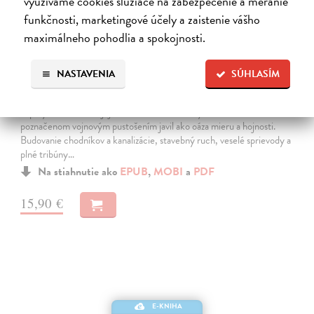
využívame cookies slúžiace na zabezpečenie a meranie
funkčnosti, marketingové účely a zaistenie vášho
maximálneho pohodlia a spokojnosti.
NASTAVENIA
SÚHLASÍM
Kde líšky dávajú dobrú noc
Kubátová Hana
| Elektronická kniha
V prvých rokoch svojej existencie sa slovenský štát vo svete
poznačenom vojnovým pustošením javil ako oáza mieru a hojnosti.
Budovanie chodníkov a kanalizácie, stavebný ruch, veselé sprievody a
plné tribúny…
Na stiahnutie ako
EPUB
,
MOBI
a
PDF
15,90 €
E-KNIHA