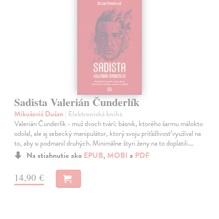
Sadista Valerián Čunderlík
Mikušovič Dušan
| Elektronická kniha
Valerián Čunderlík - muž dvoch tvárí: básnik, ktorého šarmu málokto
odolal, ale aj sebecký manipulátor, ktorý svoju príťažlivosť využíval na
to, aby si podmanil druhých. Minimálne štyri ženy na to doplatili.…
Na stiahnutie ako
EPUB
,
MOBI
a
PDF
14,90 €