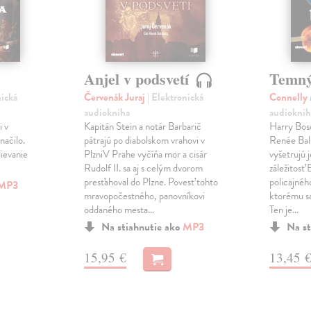
Anjel v podsvetí
Temn
nická
Červenák Juraj
| Elektronická
Connelly
audiokniha
audioknih
i v
Kapitán Stein a notár Barbarič
Harry Bos
načilo.
pátrajú po diabolskom vrahovi v
Renée Bal
lievanie
PlzniV Prahe vyčíňa mor a cisár
vyšetrujú 
Rudolf II. sa aj s celým dvorom
záležitosť
presťahoval do Plzne. Povesť tohto
policajné
MP3
mravopočestného, panovníkovi
ktorému sa
oddaného mesta…
Ten je…
Na stiahnutie ako
MP3
Na st
15,95 €
13,45 