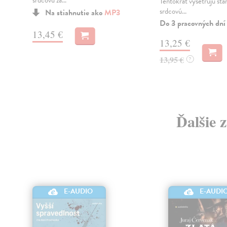
srdcovú zá...
Tentokrát vyšetrujú star
srdcovú...
Na stiahnutie ako
MP3
Do 3 pracovných dní
13,45 €
13,25 €
13,95 €
?
Ďalšie 
E-AUDIO
E-AUDI