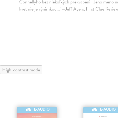
Connellyho bez niekoľkých prekvapení . Jeho meno na
kvet nie je výnimkou...“—Jeff Ayers, First Clue Revie
High-contrast mode
E-AUDIO
E-AUDIO