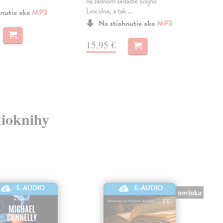
ktor
na zadnom sedadle svojho
Lincolna, a tak ...
hnutie ako
MP3
Na stiahnutie ako
MP3
13
15,95 €
dioknihy
E-AUDIO
E-AUDIO
novinka