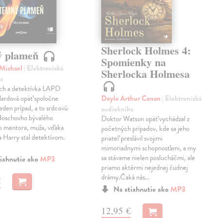
Sherlock Holmes 4:
ý plameň
Spomienky na
 Michael
| Elektronická
Sherlocka Holmesa
a
ch a detektívka LAPD
lardová opäť spoločne
Doyle Arthur Conan
| Elektronická
jeden prípad, a to srdcovú
audiokniha
 Boschovho bývalého
Doktor Watson opäť vychádzal z
ho mentora, muža, vďaka
početných prípadov, kde sa jeho
 Harry stal detektívom.
priateľ preslávil svojimi
mimoriadnymi schopnosťami, a my
sa stávame nielen poslucháčmi, ale
iahnutie ako
MP3
priamo aktérmi nejednej čudnej
drámy.Čaká nás…
€
Na stiahnutie ako
MP3
12,95 €