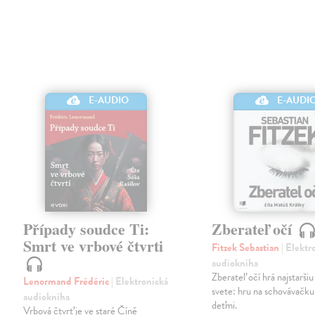
E-AUDIO
E-AUDI
Případy soudce Ti:
Zberateľ očí
Smrt ve vrbové čtvrti
Fitzek Sebastian
| Elektr
audiokniha
Zberateľ očí hrá najstaršiu
Lenormand Frédéric
| Elektronická
svete: hru na schovávačku.
audiokniha
deťmi.
Vrbová čtvrť je ve staré Číně