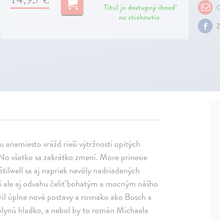
Titul je dostupný ihneď
O
na stiahnutie
Z
 anamiesto vrážd rieši výtržnosti opitých
No všetko sa zakrátko zmení. More prinesie
tilwell sa aj napriek nevôly nadriadených
sti ale aj odvahu čeliť bohatým a mocným nášho
voril úplne nové postavy a rovnako ako Bosch a
ej plynú hladko, a nebol by to román Michaela