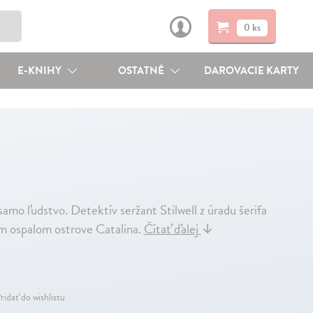
0 ks
E-KNIHY
OSTATNÉ
DAROVACIE KARTY
samo ľudstvo. Detektív seržant Stilwell z úradu šerifa
om ospalom ostrove Catalina.
Čítať ďalej
↓
ridať do wishlistu