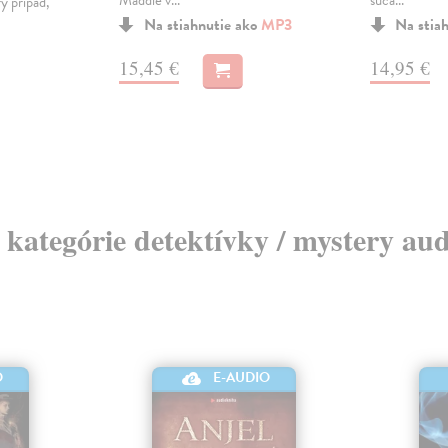
Maddie v...
súča...
ý prípad,
Na stiahnutie ako
MP3
Na stia
15,45 €
14,95 €
z kategórie detektívky / mystery au
O
E-AUDIO