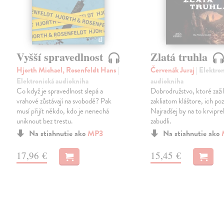
Vyšší spravedlnost
Zlatá truhla
Hjorth Michael, Rosenfeldt Hans
|
Červenák Juraj
| Elektro
Elektronická audiokniha
audiokniha
Co když je spravedlnost slepá a
Dobrodružstvo, ktoré zažil
vrahové zůstávají na svobodě? Pak
zakliatom kláštore, ich poz
musí přijít někdo, kdo je nenechá
Najradšej by na to krvipre
uniknout bez trestu.
zabudli.
Na stiahnutie ako
MP3
Na stiahnutie ako
17,96 €
15,45 €