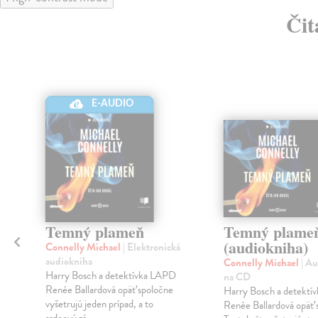
Čit
E-AUDIO
Temný plameň
Temný plame
(audiokniha)
Connelly Michael
| Elektronická
audiokniha
Connelly Michael
| A
Harry Bosch a detektívka LAPD
na CD
Renée Ballardová opäť spoločne
Harry Bosch a detekt
vyšetrujú jeden prípad, a to
Renée Ballardová opäť s