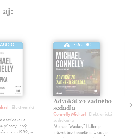
 aj:
-AUDIO
E-AUDIO
Advokát zo zadného
Ti
sedadla
chael
| Elektronická
Con
aud
Connelly Michael
| Elektronická
 opäť v akcii a
Bos
audiokniha
va prípady. Prvý
vra
Michael "Mickey" Haller je
ením z roku 1989, no
dcér
právnik bez kancelárie. Úraduje