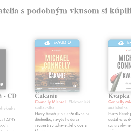
atelia s podobným vkusom si kúpili
E-AUDIO
E
ň - CD
Čakanie
Kvapka
Connelly Michael
| Elektronická
Connelly Mi
audiokniha
audiokniha
udiokniha
Harry Bosch je nielenže dávno na
Harry Bosch je
dôchodku, navyše ho čoraz
dostal naraz d
ívka LAPD
väčšmi trápi zdravie. Jeho dcéra
súvisí s obvin
polu.