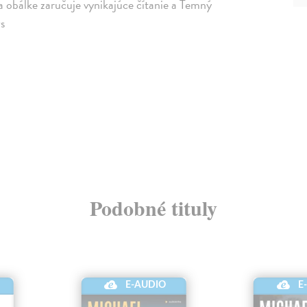
 obálke zaručuje vynikajúce čítanie a Temný
ws
Podobné tituly
E-AUDIO
E