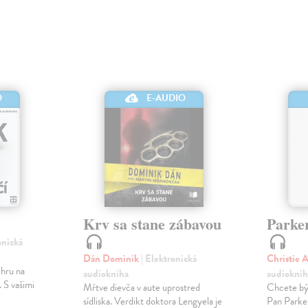
O
E-AUDIO
Krv sa stane zábavou
Parke
onická
Dán Dominik
| Elektronická
Christie 
 hru na
audiokniha
audioknih
 S vašimi
Mŕtve dievča v aute uprostred
Chcete být
sídliska. Verdikt doktora Lengyela je
Pan Parke