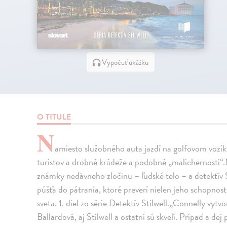
Vypočuť ukážku
O TITULE
N
amiesto služobného auta jazdí na golfovom vozíku
turistov a drobné krádeže a podobné „malichernosti“.
známky nedávneho zločinu – ľudské telo – a detektív S
púšťa do pátrania, ktoré preverí nielen jeho schopno
sveta. 1. diel zo série Detektív Stilwell.„Connelly vyt
Ballardová, aj Stilwell a ostatní sú skvelí. Prípad a d