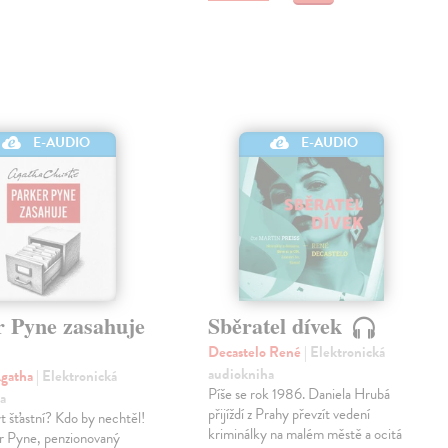
E-AUDIO
E-AUDIO
r Pyne zasahuje
Sběratel dívek
Decastelo René
| Elektronická
audiokniha
Agatha
| Elektronická
Píše se rok 1986. Daniela Hrubá
a
přijíždí z Prahy převzít vedení
 šťastní? Kdo by nechtěl!
kriminálky na malém městě a ocitá
r Pyne, penzionovaný