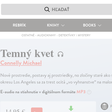
REBRÍK
KNIHY
BOOKS
OSTATNÉ
-
AUDIOKNIHY
-
DETEKTÍVKY / MYSTERY
Temný kvet
Connelly Michael
Nové prostredie, postavy aj prostriedky, no zločiny staré ako 
okresu Los Angeles sa za trest ocitá „vo vyhnanstve“ na mal
E-audio na stiahnutie v digitálnom formáte
MP3
?
P
14,95 €