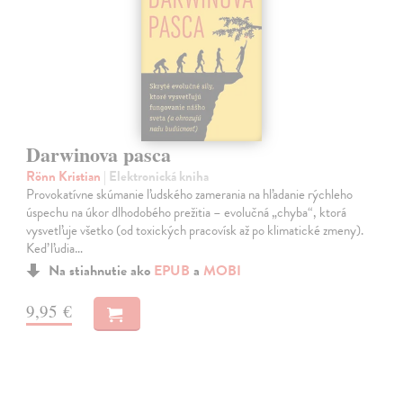
Darwinova pasca
Rönn Kristian
| Elektronická kniha
Provokatívne skúmanie ľudského zamerania na hľadanie rýchleho
úspechu na úkor dlhodobého prežitia – evolučná „chyba“, ktorá
vysvetľuje všetko (od toxických pracovísk až po klimatické zmeny).
Keď ľudia…
Na stiahnutie ako
EPUB
a
MOBI
9,95 €