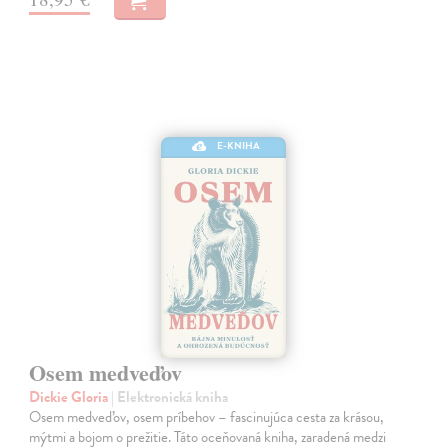
E-KNIHA
Osem medveďov
Dickie Gloria
| Elektronická kniha
Osem medveďov, osem príbehov – fascinujúca cesta za krásou,
mýtmi a bojom o prežitie. Táto oceňovaná kniha, zaradená medzi