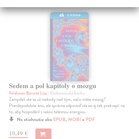
E-KNIHA
Sedem a pol kapitoly o mozgu
Feldman Barrett Lisa
| Elektronická kniha
Zamysleli ste sa už niekedy nad tým, načo máte mozog?
Pravdepodobne áno, ale správna odpoveď vás asi aj tak prekvapí: na
to, aby hospodáril s vašou telesnou energiou.
Na stiahnutie ako
EPUB
,
MOBI
a
PDF
10,49 €