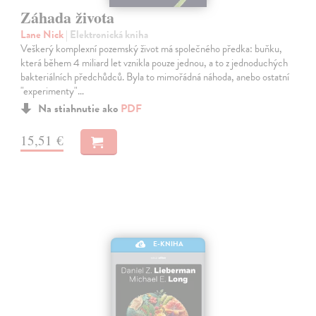
Záhada života
Lane Nick
| Elektronická kniha
Veškerý komplexní pozemský život má společného předka: buňku,
která během 4 miliard let vznikla pouze jednou, a to z jednoduchých
bakteriálních předchůdců. Byla to mimořádná náhoda, anebo ostatní
"experimenty"…
Na stiahnutie ako
PDF
15,51 €
E-KNIHA