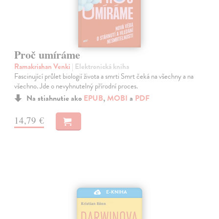
Proč umíráme
Ramakrishan Venki
| Elektronická kniha
Fascinující průlet biologií života a smrti Smrt čeká na všechny a na
všechno. Jde o nevyhnutelný přírodní proces.
Na stiahnutie ako
EPUB
,
MOBI
a
PDF
14,79 €
E-KNIHA