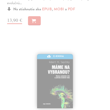
evolučnú…
Na stiahnutie ako
EPUB
,
MOBI
a
PDF
13,90 €
E-KNIHA