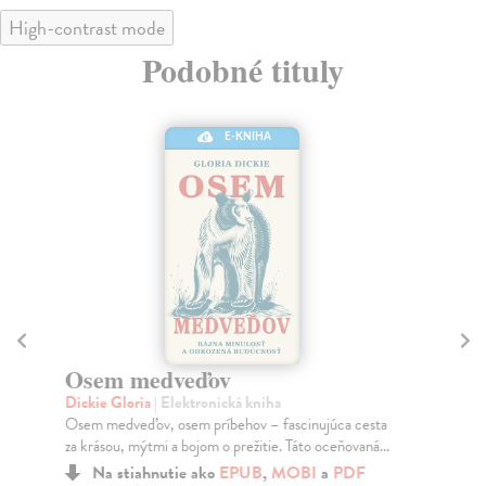
High-contrast mode
Podobné tituly
E-KNIHA
Osem medveďov
D
Dickie Gloria
| Elektronická kniha
Rö
Osem medveďov, osem príbehov – fascinujúca cesta
Pro
za krásou, mýtmi a bojom o prežitie. Táto oceňovaná...
hľa
– ..
Na stiahnutie ako
EPUB
,
MOBI
a
PDF