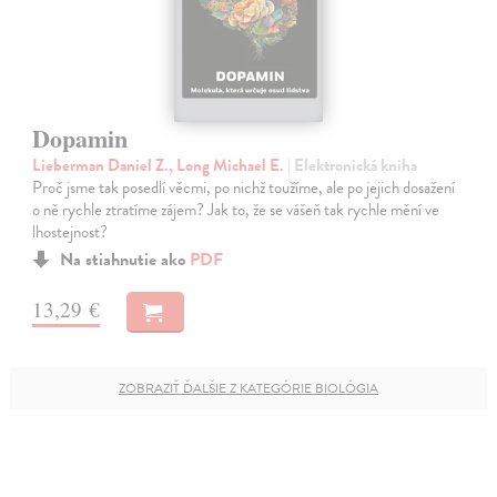
Dopamin
Lieberman Daniel Z., Long Michael E.
| Elektronická kniha
Proč jsme tak posedlí věcmi, po nichž toužíme, ale po jejich dosažení
o ně rychle ztratíme zájem? Jak to, že se vášeň tak rychle mění ve
lhostejnost?
Na stiahnutie ako
PDF
13,29 €
ZOBRAZIŤ ĎALŠIE Z KATEGÓRIE BIOLÓGIA