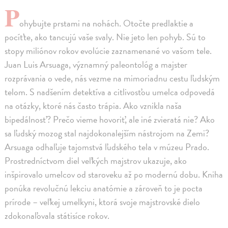
P
ohybujte prstami na nohách. Otočte predlaktie a
pocíťte, ako tancujú vaše svaly. Nie jeto len pohyb. Sú to
stopy miliónov rokov evolúcie zaznamenané vo vašom tele.
Juan Luis Arsuaga, významný paleontológ a majster
rozprávania o vede, nás vezme na mimoriadnu cestu ľudským
telom. S nadšením detektíva a citlivosťou umelca odpovedá
na otázky, ktoré nás často trápia. Ako vznikla naša
bipedálnosť? Prečo vieme hovoriť, ale iné zvieratá nie? Ako
sa ľudský mozog stal najdokonalejším nástrojom na Zemi?
Arsuaga odhaľuje tajomstvá ľudského tela v múzeu Prado.
Prostredníctvom diel veľkých majstrov ukazuje, ako
inšpirovalo umelcov od staroveku až po modernú dobu. Kniha
ponúka revolučnú lekciu anatómie a zároveň to je pocta
prírode – veľkej umelkyni, ktorá svoje majstrovské dielo
zdokonaľovala státisíce rokov.