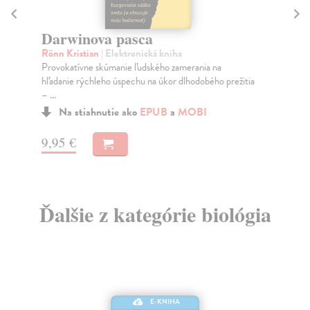
Darwinova pasca
V
Rönn Kristian
| Elektronická kniha
Be
Provokatívne skúmanie ľudského zamerania na
Emó
hľadanie rýchleho úspechu na úkor dlhodobého prežitia
čo 
– ...
Na stiahnutie ako
EPUB
a
MOBI
8,
9,95 €
Ďalšie z kategórie biológia
E-KNIHA