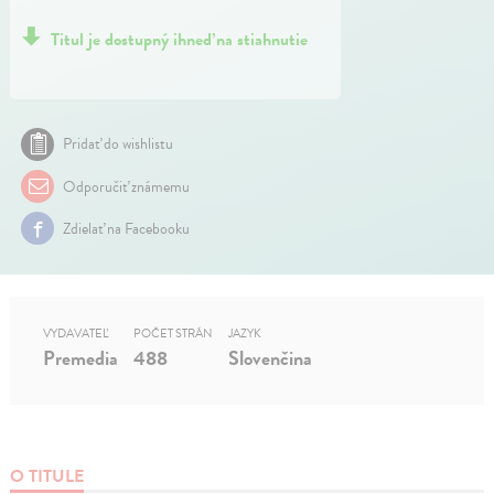
Titul je dostupný ihneď na stiahnutie
Pridať do wishlistu
Odporučiť známemu
Zdielať na Facebooku
VYDAVATEĽ
POČET STRÁN
JAZYK
Premedia
488
Slovenčina
O TITULE