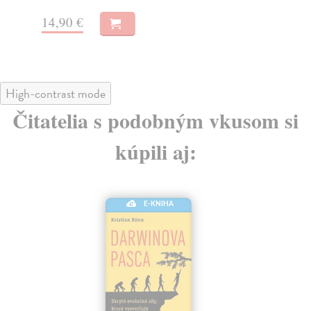
14,90 €
9,
High-contrast mode
Čitatelia s podobným vkusom si
kúpili aj:
E-KNIHA