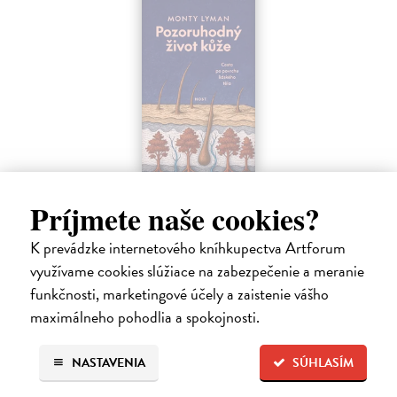
Pozoruhodný život kůže
Príjmete naše cookies?
Lyman Monty
| Elektronická kniha
Jak funguje lidská kůže? Kůže je největším a nejrychleji rostoucím
K prevádzke internetového kníhkupectva Artforum
orgánem lidského těla.
využívame cookies slúžiace na zabezpečenie a meranie
Na stiahnutie ako
EPUB
,
MOBI
a
PDF
funkčnosti, marketingové účely a zaistenie vášho
15,09 €
maximálneho pohodlia a spokojnosti.
NASTAVENIA
SÚHLASÍM