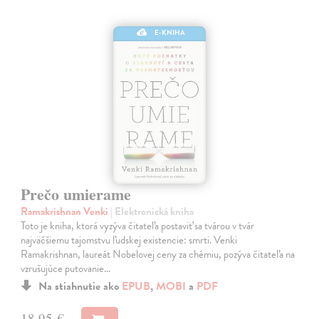
E-KNIHA
Prečo umierame
Ramakrishnan Venki
| Elektronická kniha
Toto je kniha, ktorá vyzýva čitateľa postaviť sa tvárou v tvár
najväčšiemu tajomstvu ľudskej existencie: smrti. Venki
Ramakrishnan, laureát Nobelovej ceny za chémiu, pozýva čitateľa na
vzrušujúce putovanie…
Na stiahnutie ako
EPUB
,
MOBI
a
PDF
18,95 €