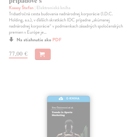
prípadové š
Kassay Štefan
| Elektronická kniha
Tridsaťročná cesta budovania nadnárodnej korporácie (I.D.C.
Holding, a.s.), v ďalších skratkách IDC prípadne „skúmanej
nadnárodnej korporácie“ v podmienkach zásadných spoločenských
premien v Európe je…
Na stiahnutie ako
PDF
77,00 €
E-KNIHA