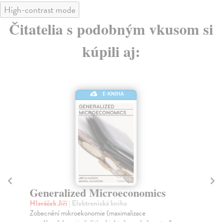
High-contrast mode
Čitatelia s podobným vkusom si
kúpili aj:
E-KNIHA
Generalized Microeconomics
E
E
Hlaváček Jiří
| Elektronická kniha
A
Zobecnění mikroekonomie (maximalizace