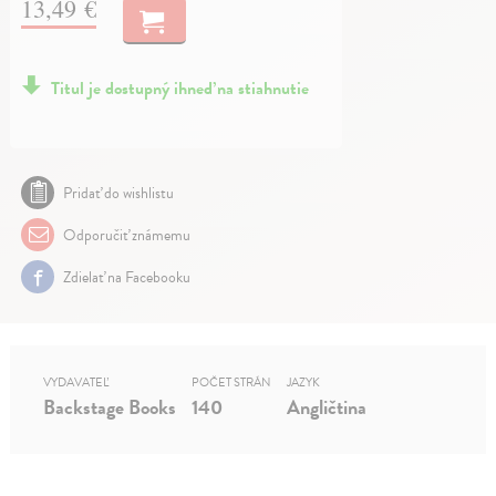
13,49 €
Titul je dostupný ihneď na stiahnutie
Pridať do wishlistu
Odporučiť známemu
Zdielať na Facebooku
VYDAVATEĽ
POČET STRÁN
JAZYK
Backstage Books
140
Angličtina