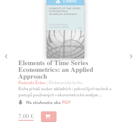
E-KNIHA
Elements of Time Series
C
Econometrics: an Applied
a
Approach
Tep
Thi
Kočenda Evžen
| Elektronická kniha
the
Kniha přináší soubor základních i pokročilých technik a
postupů používaných v ekonometrické analýze ...
Na stiahnutie ako
PDF
7,
7,00 €