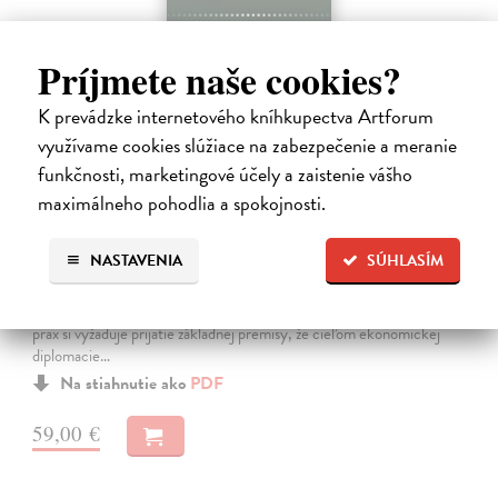
Príjmete naše cookies?
K prevádzke internetového kníhkupectva Artforum
využívame cookies slúžiace na zabezpečenie a meranie
funkčnosti, marketingové účely a zaistenie vášho
Symbióza ekonomickej diplomacie a
maximálneho pohodlia a spokojnosti.
podnikateľskej praxe: Procesy -
modelovanie a
NASTAVENIA
SÚHLASÍM
Kassay Štefan
| Elektronická kniha
Vytvorenie špecificky formovanej novej podoby vedeckej školy
ekonomickej diplomacie s akcentom na diplomatickú a podnikateľskú
prax si vyžaduje prijatie základnej premisy, že cieľom ekonomickej
diplomacie…
Na stiahnutie ako
PDF
59,00 €