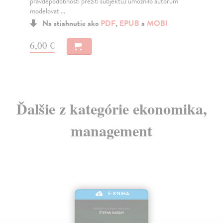
pravděpodobnosti přežití subjektu) umožnilo autorům
Ko
modelovat ...
Kni
Na stiahnutie ako
PDF
,
EPUB
a
MOBI
pos
6,00 €
7,
Ďalšie z kategórie ekonomika,
management
E-KNIHA