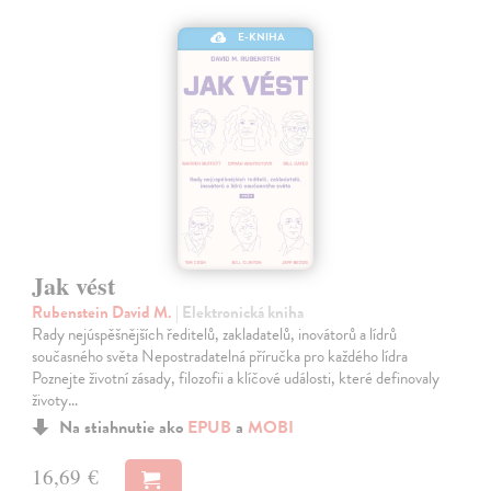
E-KNIHA
Jak vést
Rubenstein David M.
| Elektronická kniha
Rady nejúspěšnějších ředitelů, zakladatelů, inovátorů a lídrů
současného světa Nepostradatelná příručka pro každého lídra
Poznejte životní zásady, filozofii a klíčové události, které definovaly
životy…
Na stiahnutie ako
EPUB
a
MOBI
16,69 €