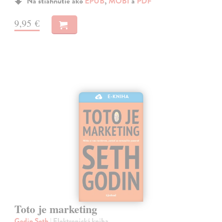
Na stiahnutie ako
EPUB
,
MOBI
a
PDF
9,95 €
E-KNIHA
Toto je marketing
Godin Seth
| Elektronická kniha