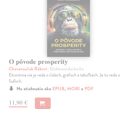
O pôvode prosperity
Chovanculiak Róbert
| Elektronická kniha
Ekonómia nie je veda o číslach, grafoch a tabuľkách. Je to veda o
ľuďoch.
Na stiahnutie ako
EPUB
,
MOBI
a
PDF
11,90 €