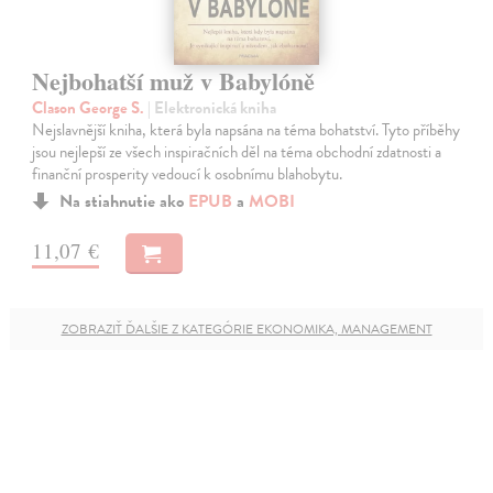
Nejbohatší muž v Babylóně
Clason George S.
| Elektronická kniha
Nejslavnější kniha, která byla napsána na téma bohatství. Tyto příběhy
jsou nejlepší ze všech inspiračních děl na téma obchodní zdatnosti a
finanční prosperity vedoucí k osobnímu blahobytu.
Na stiahnutie ako
EPUB
a
MOBI
11,07 €
ZOBRAZIŤ ĎALŠIE Z KATEGÓRIE EKONOMIKA, MANAGEMENT