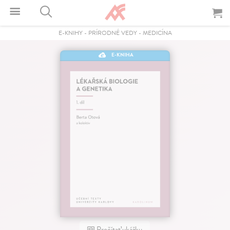
E-KNIHY
-
PRÍRODNÉ VEDY
-
MEDICÍNA
E-KNIHA
Prečítať ukážku