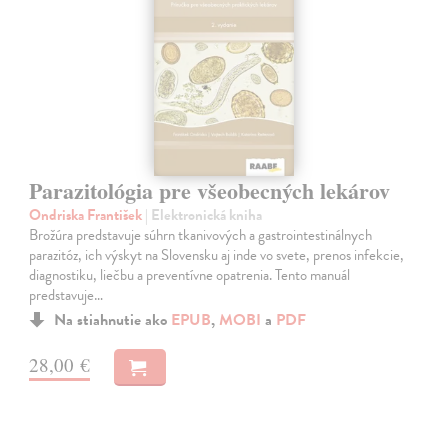
Parazitológia pre všeobecných lekárov
Ondriska František
| Elektronická kniha
Brožúra predstavuje súhrn tkanivových a gastrointestinálnych
parazitóz, ich výskyt na Slovensku aj inde vo svete, prenos infekcie,
diagnostiku, liečbu a preventívne opatrenia. Tento manuál
predstavuje…
Na stiahnutie ako
EPUB
,
MOBI
a
PDF
28,00 €