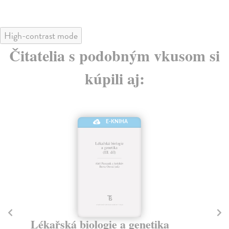
High-contrast mode
Čitatelia s podobným vkusom si
kúpili aj:
E-KNIHA
Lékařská biologie a genetika
Lé