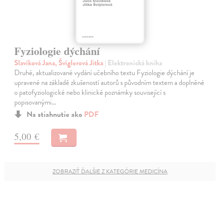
Fyziologie dýchání
Slavíková Jana, Švíglerová Jitka
| Elektronická kniha
Druhé, aktualizované vydání učebního textu Fyziologie dýchání je
upravené na základě zkušeností autorů s původním textem a doplněné
o patofyziologické nebo klinické poznámky související s
popisovanými…
Na stiahnutie ako
PDF
5,00 €
ZOBRAZIŤ ĎALŠIE Z KATEGÓRIE MEDICÍNA