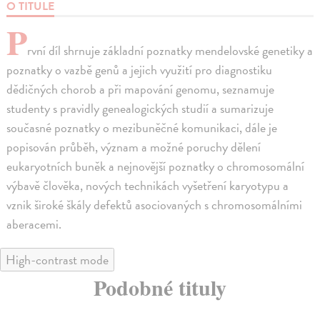
O TITULE
P
rvní díl shrnuje základní poznatky mendelovské genetiky a
poznatky o vazbě genů a jejich využití pro diagnostiku
dědičných chorob a při mapování genomu, seznamuje
studenty s pravidly genealogických studií a sumarizuje
současné poznatky o mezibuněčné komunikaci, dále je
popisován průběh, význam a možné poruchy dělení
eukaryotních buněk a nejnovější poznatky o chromosomální
výbavě člověka, nových technikách vyšetření karyotypu a
vznik široké škály defektů asociovaných s chromosomálními
aberacemi.
High-contrast mode
Podobné tituly