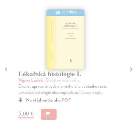
E-KNIHA
Lékařská histologie I.
Lé
Vajner Luděk
| Elektronická kniha
Va
Druhé, upravené vydání prvního dílu učebního textu
Tře
Lékařská histologie obsahuje základní údaje z cyt...
zda
Na stiahnutie ako
PDF
5,00 €
6,