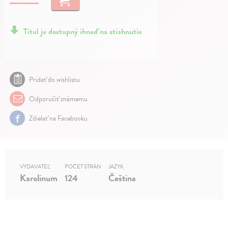
Titul je dostupný ihneď na stiahnutie
Pridať do wishlistu
Odporučiť známemu
Zdielať na Facebooku
VYDAVATEĽ
POČET STRÁN
JAZYK
Karolinum
124
Čeština