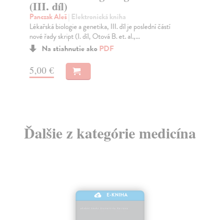
(III. díl)
dí
Panczak Aleš
| Elektronická kniha
Ko
Lékařská biologie a genetika, III. díl je poslední částí
"Uč
nové řady skript (I. díl, Otová B. et. al.,...
zam
jsou
Na stiahnutie ako
PDF
5,00 €
6,
Ďalšie z kategórie medicína
E-KNIHA