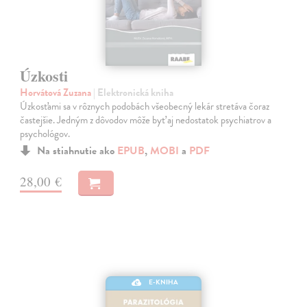
Úzkosti
Horvátová Zuzana
| Elektronická kniha
Úzkosťami sa v rôznych podobách všeobecný lekár stretáva čoraz
častejšie. Jedným z dôvodov môže byť aj nedostatok psychiatrov a
psychológov.
Na stiahnutie ako
EPUB
,
MOBI
a
PDF
28,00 €
E-KNIHA