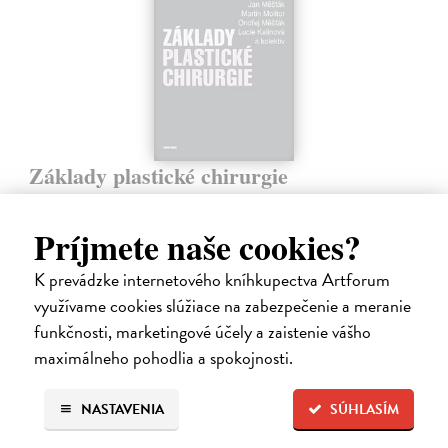
Základy plastické chirurgie
Měšťák Jan, Molitor Martin, Měšťák Ondřej, kolektiv Lucie
Kalinová a
| Elektronická kniha
Príjmete naše cookies?
Publikace zpracovává základní problematiku oboru plastické,
rekonstrukční a estetické chirurgie. Kolektiv autorů reaguje na
K prevádzke internetového kníhkupectva Artforum
skutečnost, že v plastické chirurgii – stejně jako v ostatních
medicínských oborech…
využívame cookies slúžiace na zabezpečenie a meranie
Na stiahnutie ako
PDF
funkčnosti, marketingové účely a zaistenie vášho
maximálneho pohodlia a spokojnosti.
10,00 €
NASTAVENIA
SÚHLASÍM