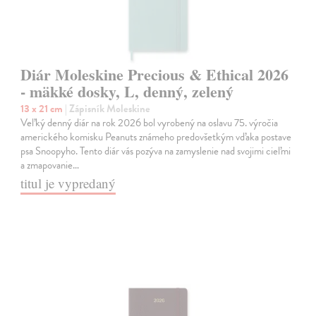
Diár Moleskine Precious & Ethical 2026
- mäkké dosky, L, denný, zelený
13 x 21 cm
| Zápisník Moleskine
Veľký denný diár na rok 2026 bol vyrobený na oslavu 75. výročia
amerického komisku Peanuts známeho predovšetkým vďaka postave
psa Snoopyho. Tento diár vás pozýva na zamyslenie nad svojimi cieľmi
a zmapovanie…
titul je vypredaný