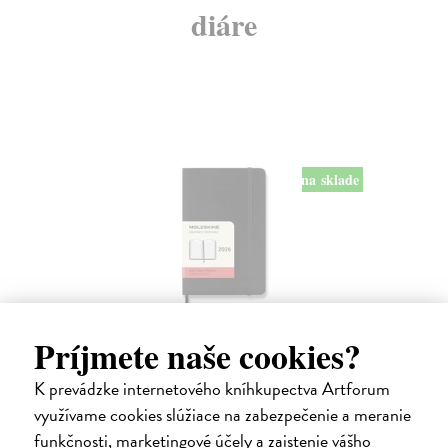
diáre
na sklade
Diár Moleskine 2026 - mäkké dosky, S,
Príjmete naše cookies?
denný, čierny
9 x 14 cm
| Zápisník Moleskine
K prevádzke internetového kníhkupectva Artforum
Denný diár vreckové veľkosti na rok 2026. Na každý deň stránka pre
využívame cookies slúžiace na zabezpečenie a meranie
poznámky a schôdzky.
funkčnosti, marketingové účely a zaistenie vášho
Na sklade
?