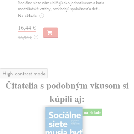
Sociálne siete nám ubližujú ako jednotlivcom a kazia
Mik
medziľudské vzťahy, rozkladajú spoločnosť a def...
Mon
o k
Na sklade
?
Na
16,44 €
23
16,95 €
?
24
High-contrast mode
Čitatelia s podobným vkusom si
kúpili aj:
na sklade