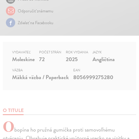
Odporučiť známemu
Zdielať na Facebooku
VYDAVATEĽ
POČET STRÁN
ROK VYDANIA
JAZYK
Moleskine
72
2025
Angličtina
VÄZBA
EAN
Mäkká väzba / Paperback
8056999275280
O TITULE
O
bopína ho pružná gumička proti samovoľnému
otváraniu. Obsahuje praktické vnútorné vrecko na vizitky a