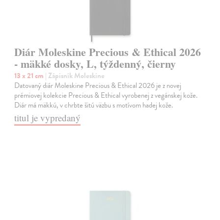
Diár Moleskine Precious & Ethical 2026
- mäkké dosky, L, týždenný, čierny
13 x 21 cm
| Zápisník Moleskine
Datovaný diár Moleskine Precious & Ethical 2026 je z novej
prémiovej kolekcie Precious & Ethical vyrobenej z vegánskej kože.
Diár má mäkkú, v chrbte šitú väzbu s motívom hadej kože.
titul je vypredaný