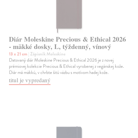
Diár Moleskine Precious & Ethical 2026
- mäkké dosky, L, týždenný, vínový
13 x 21 cm
| Zápisník Moleskine
Datovaný diár Moleskine Precious & Ethical 2026 je z novej
prémiovej kolekcie Precious & Ethical vyrobenej z vegánskej kože.
Diár má mäkkú, v chrbte šitú väzbu s motívom hadej kože.
titul je vypredaný