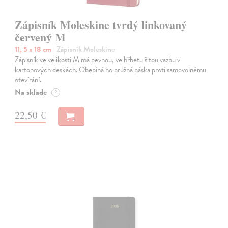
Zápisník Moleskine tvrdý linkovaný
červený M
11, 5 x 18 cm
| Zápisník Moleskine
Zápisník ve velikosti M má pevnou, ve hřbetu šitou vazbu v
kartonových deskách. Obepíná ho pružná páska proti samovolnému
otevírání.
Na sklade
?
22,50 €