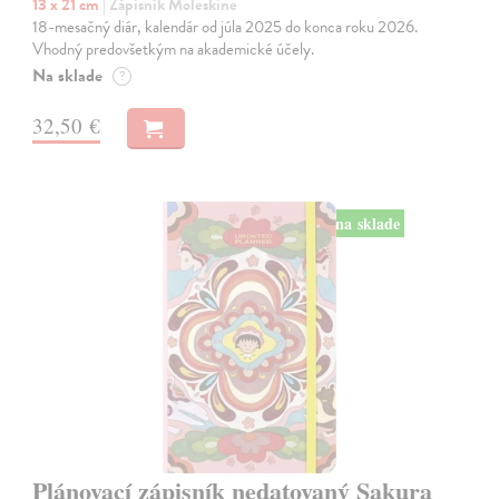
13 x 21 cm
| Zápisník Moleskine
18-mesačný diár, kalendár od júla 2025 do konca roku 2026.
Vhodný predovšetkým na akademické účely.
Na sklade
?
32,50 €
na sklade
Plánovací zápisník nedatovaný Sakura