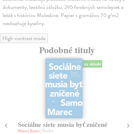
dokumenty, textilnú záložku, 295 farebných samolepiek a
leták s históriou Moleskine. Papier s gramážou 70 g/m2
neobsahuje kyseliny.
High-contrast mode
Podobné tituly
na sklade
Sociálne siete musia byť zničené
S
K
Marec Samo
| Kniha