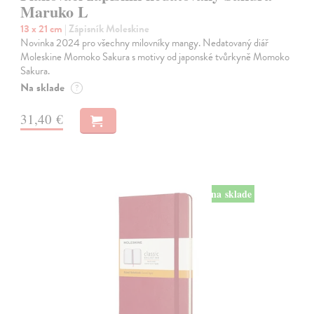
Maruko L
13 x 21 cm
| Zápisník Moleskine
Novinka 2024 pro všechny milovníky mangy. Nedatovaný diář
Moleskine Momoko Sakura s motivy od japonské tvůrkyně Momoko
Sakura.
Na sklade
?
31,40 €
na sklade