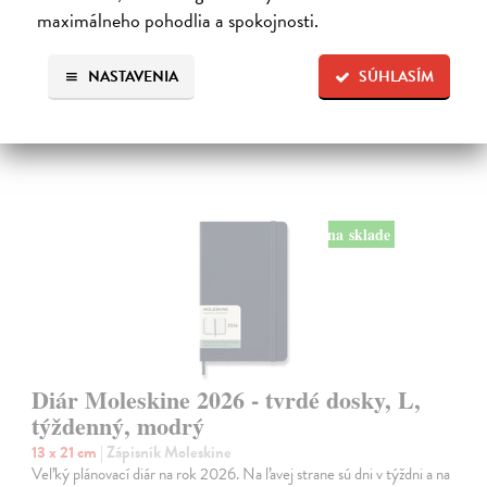
maximálneho pohodlia a spokojnosti.
24,50 €
NASTAVENIA
SÚHLASÍM
na sklade
Diár Moleskine 2026 - tvrdé dosky, L,
týždenný, modrý
13 x 21 cm
| Zápisník Moleskine
Veľký plánovací diár na rok 2026. Na ľavej strane sú dni v týždni a na