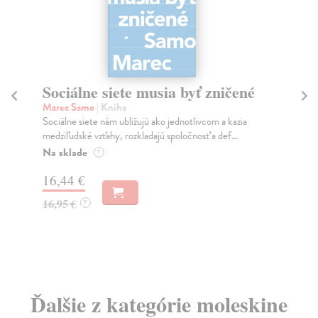
Sociálne siete musia byť zničené
S
K
Marec Samo
| Kniha
Sociálne siete nám ubližujú ako jednotlivcom a kazia
Mik
medziľudské vzťahy, rozkladajú spoločnosť a def...
Mon
o k
Na sklade
?
Na
16,44 €
23
16,95 €
?
24
Ďalšie z kategórie moleskine