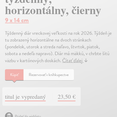
horizontálny, čierny
9 x 14 cm
Týždenný diár vreckovej veľkosti na rok 2026. Týždeň je
tu zobrazený horizontálne na dvoch stránkach
(pondelok, utorok a streda naľavo, štvrtok, piatok,
sobota a nedeľa napravo). Diár má mäkkú, v chrbte šitú
väzbu v kartónových doskách.
Čítať ďalej
↓
Kúpiť
Rezervovať v kníhkupectve
titul je vypredaný
23,50 €
Pridať do wishlistu