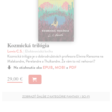
Kozmická trilógia
Lewis C.S.
| Elektronická kniha
Kozmická trilógia je o dobrodružstvách profesora Elwina Ransoma na
Malakandre, Perelandre a Thulkandre. Že vám to nič nehovorí?
Na stiahnutie ako
EPUB
,
MOBI
a
PDF
29,00 €
ZOBRAZIŤ ĎALŠIE Z KATEGÓRIE FANTASY / SCI-FI