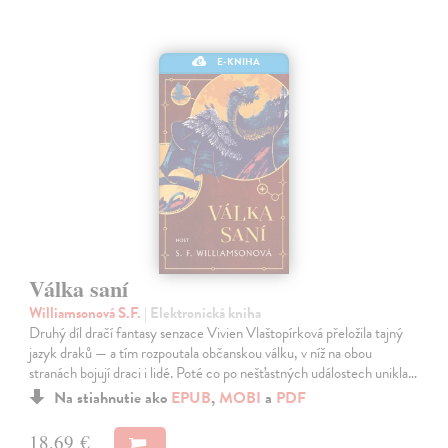
E-KNIHA
Válka saní
Williamsonová S.F.
| Elektronická kniha
Druhý díl dračí fantasy senzace Vivien Vlaštopírková přeložila tajný
jazyk draků — a tím rozpoutala občanskou válku, v níž na obou
stranách bojují draci i lidé. Poté co po nešťastných událostech unikla…
Na stiahnutie ako
EPUB
,
MOBI
a
PDF
18,69 €