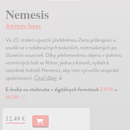
Nemesis
Asimov Isaac
Ve 23. století opustili přelidněnou Zemi průkopníci a
usadili se v soběstačných koloniích, roztroušených po
Sluneční soustavě. Díky přelomovému objevu v pohonu
vesmírných lodí se Rotor, jedna z kolonií, vydala k
neznámé hvězdě Nemesis, aby tam vytvořila utopické
společenství.
Čítať ďalej
↓
E-kniha na stiahnutie v digitálnych formátoch
EPUB
a
MOBI
?
12,49 €