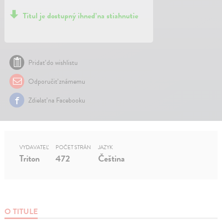
Titul je dostupný ihneď na stiahnutie
Pridať do wishlistu
Odporučiť známemu
Zdielať na Facebooku
VYDAVATEĽ
POČET STRÁN
JAZYK
Triton
472
Čeština
O TITULE