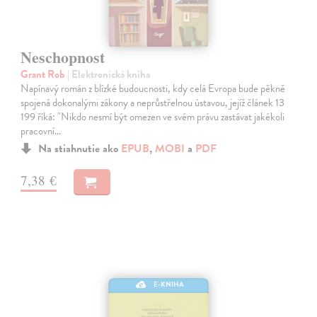
Neschopnost
Grant Rob
| Elektronická kniha
Napínavý román z blízké budoucnosti, kdy celá Evropa bude pěkně
spojená dokonalými zákony a neprůstřelnou ústavou, jejíž článek 13
199 říká: "Nikdo nesmí být omezen ve svém právu zastávat jakékoli
pracovní…
Na stiahnutie ako
EPUB
,
MOBI
a
PDF
7,38 €
E-KNIHA