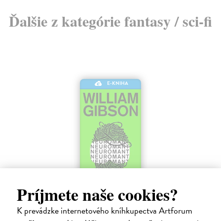
Ďalšie z kategórie fantasy / sci-fi
E-KNIHA
Príjmete naše cookies?
Neuromant
Gibson William
| Elektronická kniha
K prevádzke internetového kníhkupectva Artforum
Základné dielo kyberpunku, klasika sci-fi a jedna z najsilnejších vízií