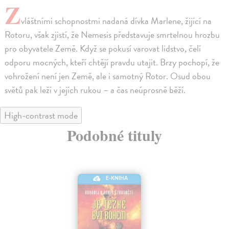
Z
vláštními schopnostmi nadaná dívka Marlene, žijící na
Rotoru, však zjistí, že Nemesis představuje smrtelnou hrozbu
pro obyvatele Země. Když se pokusí varovat lidstvo, čelí
odporu mocných, kteří chtějí pravdu utajit. Brzy pochopí, že
vohrožení není jen Země, ale i samotný Rotor. Osud obou
světů pak leží v jejích rukou – a čas neúprosně běží.
High-contrast mode
Podobné tituly
E-KNIHA