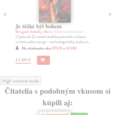
Je těžké být bohem
Je
Strugačtí Arkadij a Boris
| Elektronická kniha
Pa
V polovině 22. století dosáhla pozemská civilizace
Pok
vrcholu svého rozvoje – technologického, kulturní...
alt
Na stiahnutie ako
EPUB
a
MOBI
11,69 €
15
High-contrast mode
Čitatelia s podobným vkusom si
kúpili aj: