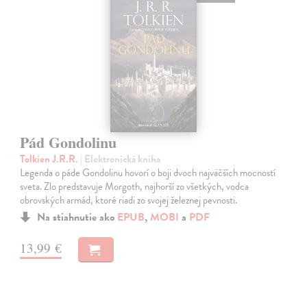
Pád Gondolinu
Tolkien J.R.R.
| Elektronická kniha
Legenda o páde Gondolinu hovorí o boji dvoch najväčších mocností
sveta. Zlo predstavuje Morgoth, najhorší zo všetkých, vodca
obrovských armád, ktoré riadi zo svojej železnej pevnosti.
Na stiahnutie ako
EPUB
,
MOBI
a
PDF
13,99 €