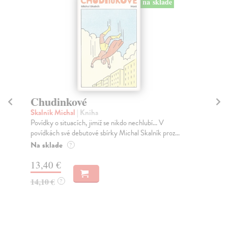
na sklade
Chudinkové
K
Skalník Michal
| Kniha
So
Povídky o situacích, jimiž se nikdo nechlubí... V
Sko
povídkách své debutové sbírky Michal Skalník proz...
nej
Na sklade
Na
?
13,40 €
20
14,10 €
21
?