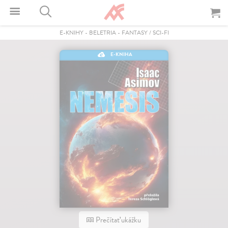
E-KNIHY
-
BELETRIA
-
FANTASY / SCI-FI
E-KNIHA
Prečítať ukážku