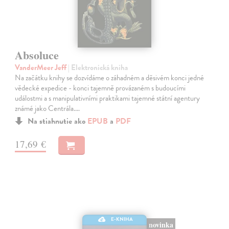
Absoluce
VanderMeer Jeff
| Elektronická kniha
Na začátku knihy se dozvídáme o záhadném a děsivém konci jedné
vědecké expedice - konci tajemně provázaném s budoucími
událostmi a s manipulativními praktikami tajemné státní agentury
známé jako Centrála.…
Na stiahnutie ako
EPUB
a
PDF
17,69 €
E-KNIHA
novinka