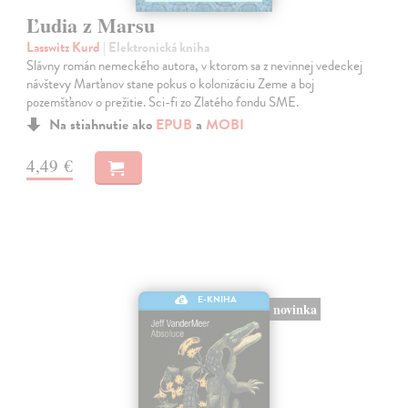
Ľudia z Marsu
Lasswitz Kurd
| Elektronická kniha
Slávny román nemeckého autora, v ktorom sa z nevinnej vedeckej
návštevy Marťanov stane pokus o kolonizáciu Zeme a boj
pozemšťanov o prežitie. Sci-fi zo Zlatého fondu SME.
Na stiahnutie ako
EPUB
a
MOBI
4,49 €
E-KNIHA
novinka