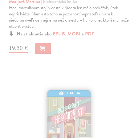
Matijová Martina
| Elektronická kniha
Hoci martulánom stojí v ceste k Sidoru len málo prekážok, útok
neprichádza. Namiesto toho sa pozornosť nepriateľa upiera k
niečomu oveľa cennejšiemu než k mestu – ku korune, ktorá mu môže
otvoriť prístup…
Na stiahnutie ako
EPUB
,
MOBI
a
PDF
19,50 €
E-KNIHA