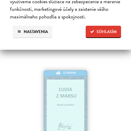
využívame cookies slúžiace na zabezpečenie a meranie
budúcnosti Matrix je svet vo svete, globálny konsenzus, prelud,
funkčnosti, marketingové účely a zaistenie vášho
vyjadrenie každého jedného dátového bajtu v kyberpriestore. Henry…
maximálneho pohodlia a spokojnosti.
Na stiahnutie ako
EPUB
,
MOBI
a
PDF
9,79 €
NASTAVENIA
SÚHLASÍM
E-KNIHA