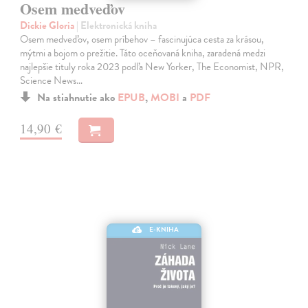
Osem medveďov
Dickie Gloria
| Elektronická kniha
Osem medveďov, osem príbehov – fascinujúca cesta za krásou,
mýtmi a bojom o prežitie. Táto oceňovaná kniha, zaradená medzi
najlepšie tituly roka 2023 podľa New Yorker, The Economist, NPR,
Science News…
Na stiahnutie ako
EPUB
,
MOBI
a
PDF
14,90 €
E-KNIHA