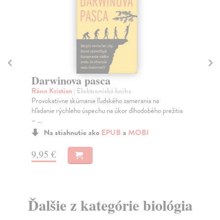
Darwinova pasca
O
Rönn Kristian
| Elektronická kniha
Dic
Provokatívne skúmanie ľudského zamerania na
Ose
hľadanie rýchleho úspechu na úkor dlhodobého prežitia
za 
– ...
Na stiahnutie ako
EPUB
a
MOBI
14
9,95 €
Ďalšie z kategórie biológia