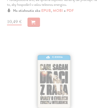
to, aby hospodáril s vašou telesnou energiou.
Na stiahnutie ako
EPUB
,
MOBI
a
PDF
10,49 €
E-KNIHA