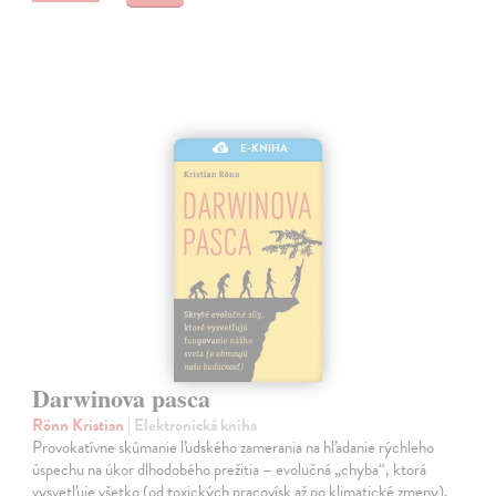
E-KNIHA
Darwinova pasca
Rönn Kristian
| Elektronická kniha
Provokatívne skúmanie ľudského zamerania na hľadanie rýchleho
úspechu na úkor dlhodobého prežitia – evolučná „chyba“, ktorá
vysvetľuje všetko (od toxických pracovísk až po klimatické zmeny).