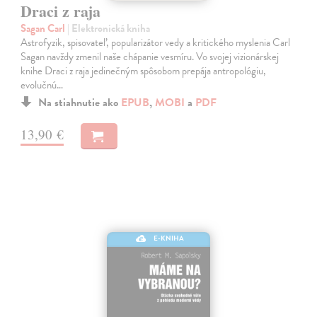
Draci z raja
Sagan Carl
| Elektronická kniha
Astrofyzik, spisovateľ, popularizátor vedy a kritického myslenia Carl
Sagan navždy zmenil naše chápanie vesmíru. Vo svojej vizionárskej
knihe Draci z raja jedinečným spôsobom prepája antropológiu,
evolučnú…
Na stiahnutie ako
EPUB
,
MOBI
a
PDF
13,90 €
E-KNIHA