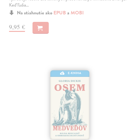
Keď ľudia…
Na stiahnutie ako
EPUB
a
MOBI
9,95 €
E-KNIHA