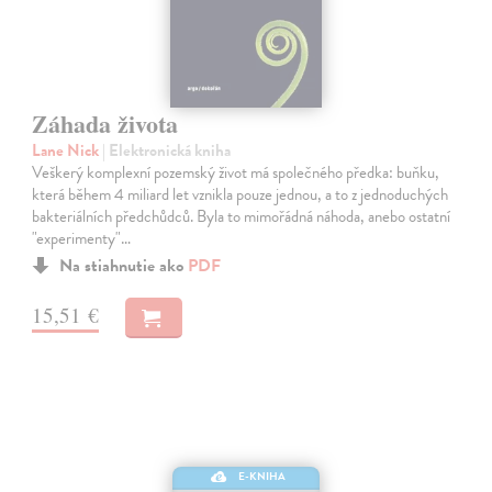
Záhada života
Lane Nick
| Elektronická kniha
Veškerý komplexní pozemský život má společného předka: buňku,
která během 4 miliard let vznikla pouze jednou, a to z jednoduchých
bakteriálních předchůdců. Byla to mimořádná náhoda, anebo ostatní
"experimenty"…
Na stiahnutie ako
PDF
15,51 €
E-KNIHA