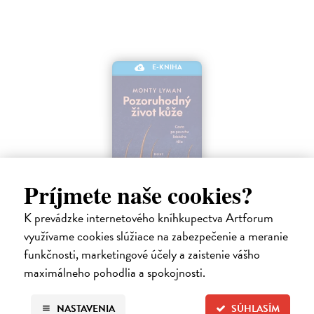
E-KNIHA
Príjmete naše cookies?
K prevádzke internetového kníhkupectva Artforum
Pozoruhodný život kůže
využívame cookies slúžiace na zabezpečenie a meranie
Lyman Monty
| Elektronická kniha
funkčnosti, marketingové účely a zaistenie vášho
Jak funguje lidská kůže? Kůže je největším a nejrychleji rostoucím
maximálneho pohodlia a spokojnosti.
orgánem lidského těla.
Na stiahnutie ako
EPUB
,
MOBI
a
PDF
NASTAVENIA
SÚHLASÍM