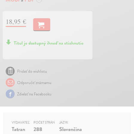
?
18,95 €
Titul je dostupný ihneď na stiahnutie
Pridať do wishlistu
Odporučiť známemu
Zdielať na Facebooku
VYDAVATEĽ
POČET STRÁN
JAZYK
Tatran
288
Slovenčina