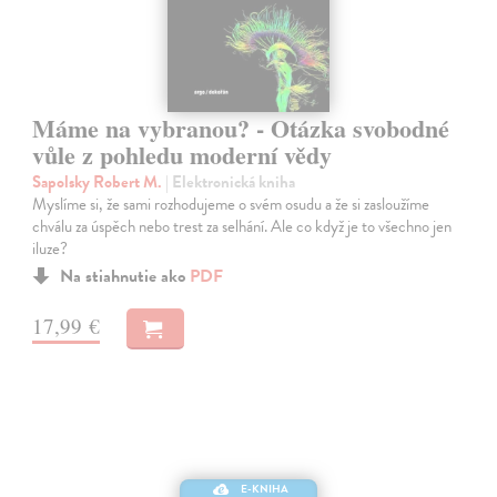
Máme na vybranou? - Otázka svobodné
vůle z pohledu moderní vědy
Sapolsky Robert M.
| Elektronická kniha
Myslíme si, že sami rozhodujeme o svém osudu a že si zasloužíme
chválu za úspěch nebo trest za selhání. Ale co když je to všechno jen
iluze?
Na stiahnutie ako
PDF
17,99 €
E-KNIHA