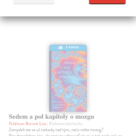
15,09 €
E-KNIHA
Sedem a pol kapitoly o mozgu
Feldman Barrett Lisa
| Elektronická kniha
Zamysleli ste sa už niekedy nad tým, načo máte mozog?
Pravdepodobne áno, ale správna odpoveď vás asi aj tak prekvapí: na