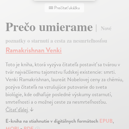
Prečítať ukážku
Prečo umierame
Nové
poznatky o starnutí a cesta za nesmrteľnosťou
Ramakrishnan Venki
Toto je kniha, ktorá vyzýva čitateľa postaviť sa tvárou v
tvár najväčšiemu tajomstvu ľudskej existencie: smrti.
Venki Ramakrishnan, laureát Nobelovej ceny za chémiu,
pozýva čitateľa na vzrušujúce putovanie do sveta
biológie, kde odhaľuje posledné výskumy ostarnutí,
smrteľnosti a o možnej ceste za nesmrteľnosťou.
Čítať ďalej
↓
E-kniha na stiahnutie v digitálnych formátoch
EPUB
,
MOBI
a
PDF