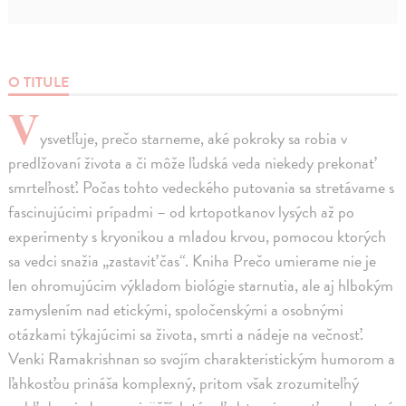
O TITULE
V
ysvetľuje, prečo starneme, aké pokroky sa robia v
predlžovaní života a či môže ľudská veda niekedy prekonať
smrteľnosť. Počas tohto vedeckého putovania sa stretávame s
fascinujúcimi prípadmi – od krtopotkanov lysých až po
experimenty s kryonikou a mladou krvou, pomocou ktorých
sa vedci snažia „zastaviť čas“. Kniha Prečo umierame nie je
len ohromujúcim výkladom biológie starnutia, ale aj hlbokým
zamyslením nad etickými, spoločenskými a osobnými
otázkami týkajúcimi sa života, smrti a nádeje na večnosť.
Venki Ramakrishnan so svojím charakteristickým humorom a
ľahkosťou prináša komplexný, pritom však zrozumiteľný