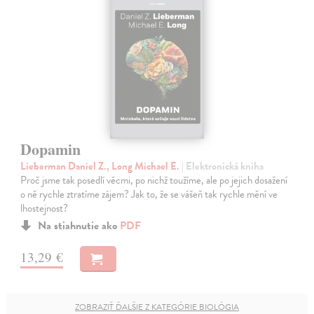
Dopamin
Lieberman Daniel Z., Long Michael E.
| Elektronická kniha
Proč jsme tak posedlí věcmi, po nichž toužíme, ale po jejich dosažení
o ně rychle ztratíme zájem? Jak to, že se vášeň tak rychle mění ve
lhostejnost?
Na stiahnutie ako
PDF
13,29 €
ZOBRAZIŤ ĎALŠIE Z KATEGÓRIE BIOLÓGIA