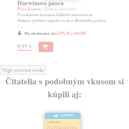
Darwinova pasca
O
Rönn Kristian
| Elektronická kniha
Dic
Provokatívne skúmanie ľudského zamerania na
Ose
hľadanie rýchleho úspechu na úkor dlhodobého prežitia
za 
– ...
Na stiahnutie ako
EPUB
a
MOBI
14
9,95 €
High-contrast mode
Čitatelia s podobným vkusom si
kúpili aj:
E-KNIHA