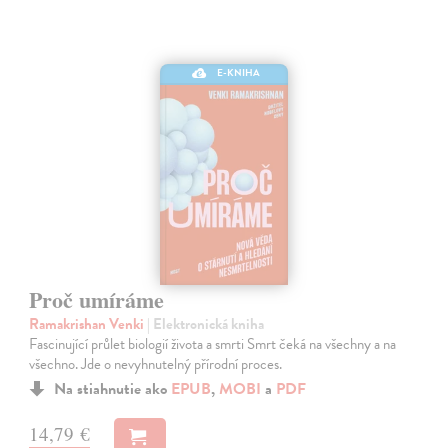
E-KNIHA
Proč umíráme
Ramakrishan Venki
| Elektronická kniha
Fascinující průlet biologií života a smrti Smrt čeká na všechny a na
všechno. Jde o nevyhnutelný přírodní proces.
Na stiahnutie ako
EPUB
,
MOBI
a
PDF
14,79 €