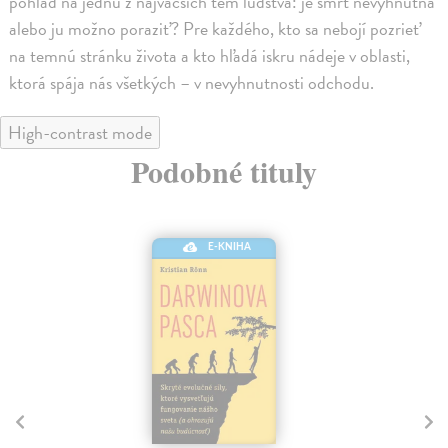
pohľad na jednu z najväčších tém ľudstva: je smrť nevyhnutná
alebo ju možno poraziť? Pre každého, kto sa nebojí pozrieť
na temnú stránku života a kto hľadá iskru nádeje v oblasti,
ktorá spája nás všetkých – v nevyhnutnosti odchodu.
High-contrast mode
Podobné tituly
E-KNIHA