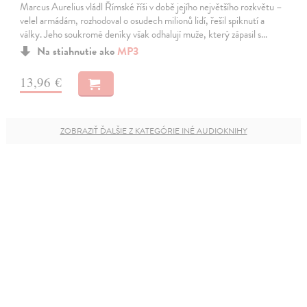
Marcus Aurelius vládl Římské říši v době jejího největšího rozkvětu –
velel armádám, rozhodoval o osudech milionů lidí, řešil spiknutí a
války. Jeho soukromé deníky však odhalují muže, který zápasil s…
Na stiahnutie ako
MP3
13,96 €
ZOBRAZIŤ ĎALŠIE Z KATEGÓRIE INÉ AUDIOKNIHY