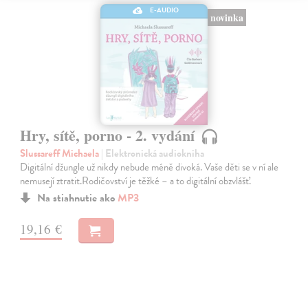
E-AUDIO
novinka
Hry, sítě, porno - 2. vydání
Slussareff Michaela
| Elektronická audiokniha
Digitální džungle už nikdy nebude méně divoká. Vaše děti se v ní ale
nemusejí ztratit.Rodičovství je těžké – a to digitální obzvlášť.
Na stiahnutie ako
MP3
19,16 €