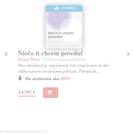
E-AUDIO
Niečo ti chcem povedať
L
Autori Rôzni
| Elektronická audiokniha
Dv
Hoci skúsenosť je neprenosná, toto rozprávanie sa vám
Aud
vďaka autenticite dostane pod kožu. Pätnásť sk...
zák
...
Na stiahnutie ako
MP3
14,90 €
9,