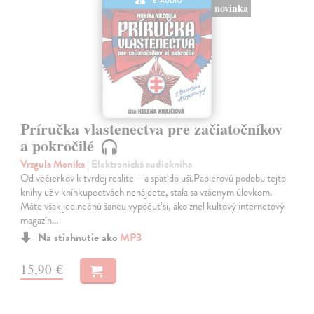
E-AUDIO
novinka
Príručka vlastenectva pre začiatočníkov
a pokročilé
Vrzgula Monika
| Elektronická audiokniha
Od večierkov k tvrdej realite – a späť do uší.Papierovú podobu tejto
knihy už v kníhkupectvách nenájdete, stala sa vzácnym úlovkom.
Máte však jedinečnú šancu vypočuť si, ako znel kultový internetový
magazín…
Na stiahnutie ako
MP3
15,90 €