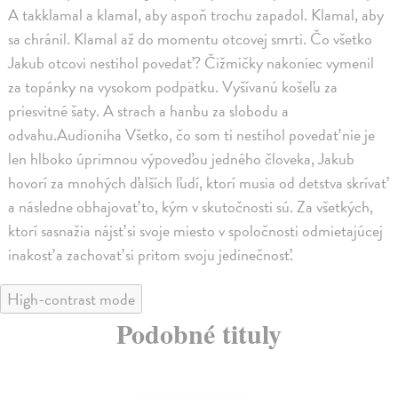
A takklamal a klamal, aby aspoň trochu zapadol. Klamal, aby
sa chránil. Klamal až do momentu otcovej smrti. Čo všetko
Jakub otcovi nestihol povedať? Čižmičky nakoniec vymenil
za topánky na vysokom podpätku. Vyšívanú košeľu za
priesvitné šaty. A strach a hanbu za slobodu a
odvahu.Audioniha Všetko, čo som ti nestihol povedať nie je
len hlboko úprimnou výpoveďou jedného človeka, Jakub
hovorí za mnohých ďalších ľudí, ktorí musia od detstva skrívať
a následne obhajovať to, kým v skutočnosti sú. Za všetkých,
ktorí sasnažia nájsť si svoje miesto v spoločnosti odmietajúcej
inakosť a zachovať si pritom svoju jedinečnosť.
High-contrast mode
Podobné tituly