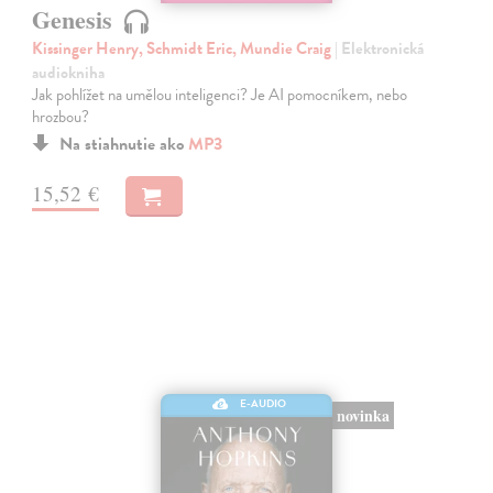
Genesis
Kissinger Henry, Schmidt Eric, Mundie Craig
| Elektronická
audiokniha
Jak pohlížet na umělou inteligenci? Je AI pomocníkem, nebo
hrozbou?
Na stiahnutie ako
MP3
15,52 €
E-AUDIO
novinka