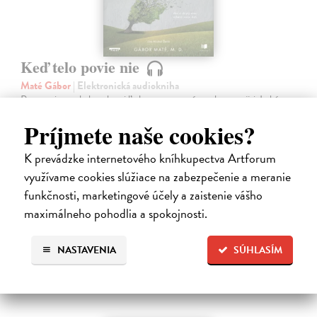
Keď telo povie nie
Maté Gábor
| Elektronická audiokniha
Prevencia pred chorobami ľudstvo zamestnáva od nepamäti. Lekár a
uznávaný autor Gábor Maté verí, že spôsob akým premýšľame a
Príjmete naše cookies?
využívame svoju mozgovú kapacitu, má vplyv aj na naše fyzické
zdravie.
K prevádzke internetového kníhkupectva Artforum
Na stiahnutie ako
MP3
využívame cookies slúžiace na zabezpečenie a meranie
14,45 €
funkčnosti, marketingové účely a zaistenie vášho
maximálneho pohodlia a spokojnosti.
NASTAVENIA
SÚHLASÍM