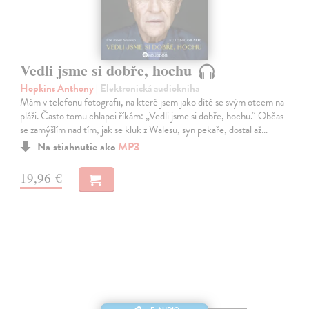
Vedli jsme si dobře, hochu
Hopkins Anthony
| Elektronická audiokniha
Mám v telefonu fotografii, na které jsem jako dítě se svým otcem na
pláži. Často tomu chlapci říkám: „Vedli jsme si dobře, hochu.“ Občas
se zamýšlím nad tím, jak se kluk z Walesu, syn pekaře, dostal až…
Na stiahnutie ako
MP3
19,96 €