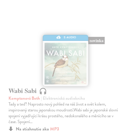
E-AUDIO
novinka
Wabi Sabi
Kemptonová Beth
| Elektronická audiokniha
Tady a teď! Naprosto nový pohled na náš život a svět kolem,
inspirovaný starou japonskou moudrostí.Wabi sabi je japonské slovní
spojení vyjadřující krásu prostého, nedokonalého a měnícího se v
čase. Spojení…
Na stiahnutie ako
MP3