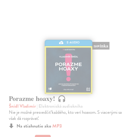
E-AUDIO
novinka
Porazme hoaxy!
Šnídl Vladimír
| Elektronická audiokniha
Nie je možné presvedčiť každého, kto verí hoaxom. S viacerými sa
však dá rozprávať.
Na stiahnutie ako
MP3