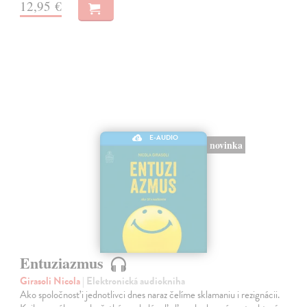
12,95 €
E-AUDIO
novinka
Entuziazmus
Girasoli Nicola
| Elektronická audiokniha
Ako spoločnosť i jednotlivci dnes naraz čelíme sklamaniu i rezignácii.