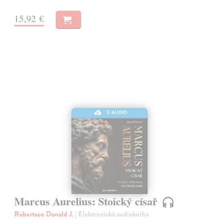
15,92 €
E-AUDIO
Marcus Aurelius: Stoický císař
Robertson Donald J.
| Elektronická audiokniha