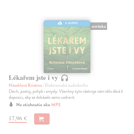
E-AUDIO
novinka
Lékařem jste i vy
Höschlová Kristina
| Elektronická audiokniha
Dech, postoj, pohyb i smysly. Všechny tyto nástroje nám tělo dává k
dispozici, aby se dokázalo samo uzdravit.
Na stiahnutie ako
MP3
17,96 €