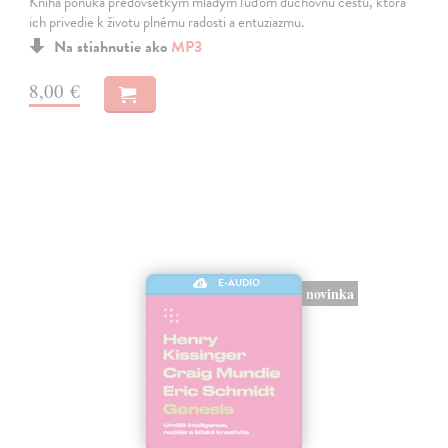
Kniha ponúka predovšetkým mladým ľuďom duchovnú cestu, ktorá
ich privedie k životu plnému radosti a entuziazmu.
Na stiahnutie ako
MP3
8,00 €
E-AUDIO
novinka