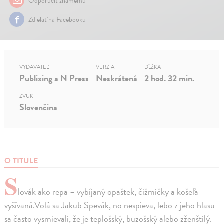
Odporučiť známemu
Zdielať na Facebooku
VYDAVATEĽ
VERZIA
DĹŽKA
Publixing a N Press
Neskrátená
2 hod. 32 min.
ZVUK
Slovenčina
O TITULE
S
lovák ako repa – vybíjaný opaštek, čižmičky a košeľa
vyšívaná.Volá sa Jakub Spevák, no nespieva, lebo z jeho hlasu
sa často vysmievali, že je teplošský, buzošský alebo zženštilý.