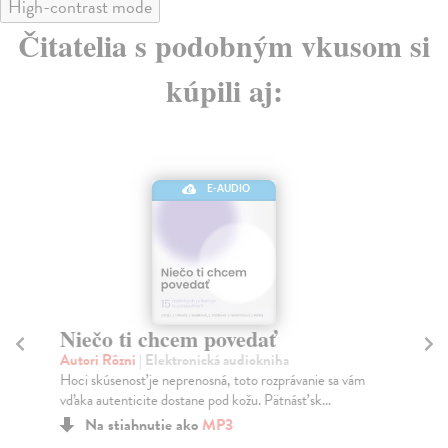
High-contrast mode
Čitatelia s podobným vkusom si
kúpili aj:
E-AUDIO
Niečo ti chcem povedať
St
S
Autori Rôzni
| Elektronická audiokniha
Hoci skúsenosť je neprenosná, toto rozprávanie sa vám
Dv
vďaka autenticite dostane pod kožu. Pätnásť sk...
Aud
min
Na stiahnutie ako
MP3