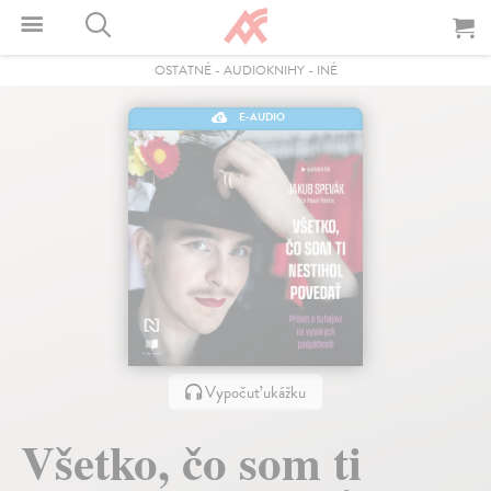
OSTATNÉ
-
AUDIOKNIHY
-
INÉ
E-AUDIO
Vypočuť ukážku
Všetko, čo som ti