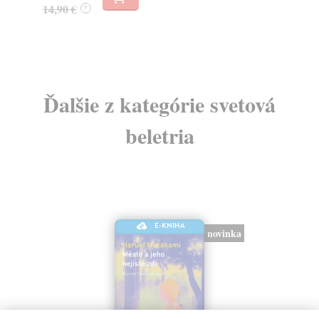
14,90 €
7,
?
Ďalšie z kategórie svetová
beletria
E-KNIHA
novinka