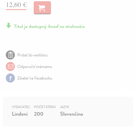
12,60 €
Titul je dostupný ihneď na stiahnutie
Pridať do wishlistu
Odporučiť známemu
Zdielať na Facebooku
VYDAVATEĽ
POČET STRÁN
JAZYK
Lindeni
200
Slovenčina