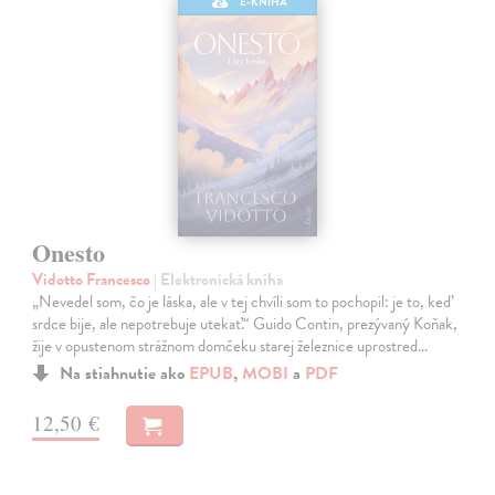
E-KNIHA
Onesto
Vidotto Francesco
| Elektronická kniha
„Nevedel som, čo je láska, ale v tej chvíli som to pochopil: je to, keď
srdce bije, ale nepotrebuje utekať.“ Guido Contin, prezývaný Koňak,
žije v opustenom strážnom domčeku starej železnice uprostred…
Na stiahnutie ako
EPUB
,
MOBI
a
PDF
12,50 €