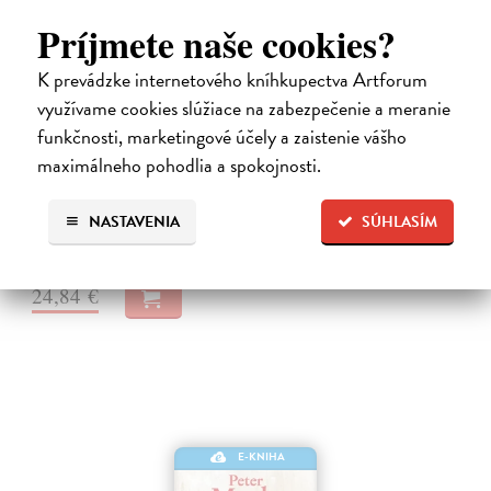
Príjmete naše cookies?
K prevádzke internetového kníhkupectva Artforum
Město a jeho nejisté zdi
využívame cookies slúžiace na zabezpečenie a meranie
Murakami Haruki
| Elektronická kniha
funkčnosti, marketingové účely a zaistenie vášho
Město a jeho nejisté zdi – dlouho očekávaný román Harukiho
maximálneho pohodlia a spokojnosti.
Murakamiho volně navazuje na autorovu starší novelu z roku 1980 a
tematicky se prolíná s jeho kultovním dílem Konec světa & Hard-
boiled Wonderland.…
NASTAVENIA
SÚHLASÍM
Na stiahnutie ako
EPUB
a
MOBI
24,84 €
E-KNIHA