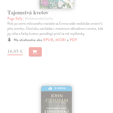
Tajomstvá kvetov
Page Sally
| Elektronická kniha
Rok po smrti milovaného manžela sa Emma stále nedokáže zmieriť s
jeho smrťou. Útočisko nachádza v miestnom záhradnom centre, kde
jej vôňa a farby kvetov pomáhajú prísť na iné myšlienky.
Na stiahnutie ako
EPUB
,
MOBI
a
PDF
16,95 €
E-KNIHA