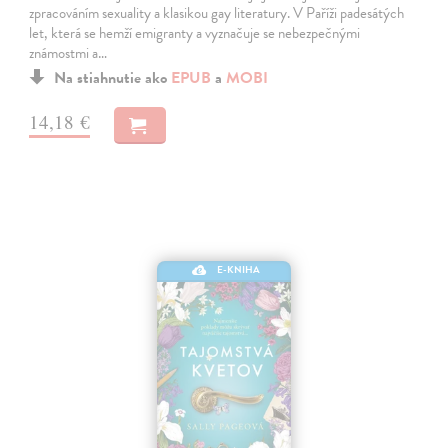
zpracováním sexuality a klasikou gay literatury. V Paříži padesátých
let, která se hemží emigranty a vyznačuje se nebezpečnými
známostmi a…
Na stiahnutie ako
EPUB
a
MOBI
14,18 €
E-KNIHA