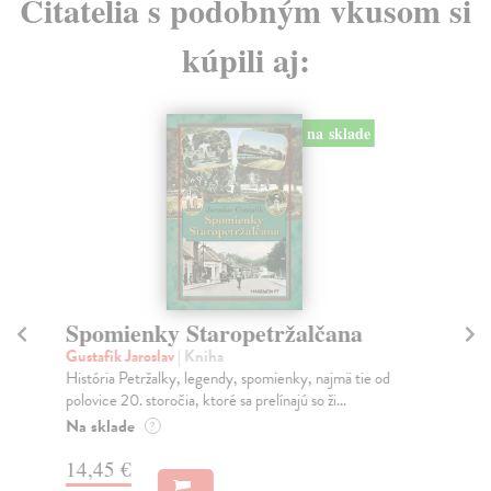
Čitatelia s podobným vkusom si
kúpili aj:
na sklade
Spomienky Staropetržalčana
Ký
Gustafik Jaroslav
| Kniha
Ga
História Petržalky, legendy, spomienky, najmä tie od
Mam
polovice 20. storočia, ktoré sa prelínajú so ži...
poš
Na sklade
Za
?
14,45 €
7,