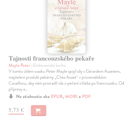
Tajnosti francouzského pekaře
Mayle Peter
| Elektronická kniha
V tomto útlém svazku Peter Mayle spojil síly s Gérardem Auzetem,
majitelem proslulé pekárny „Chez Auzet“ v provensálském
Cavaillonu, aby nám prozradil vše o pečení chleba po francouzsku. Od
přípravy a…
Na stiahnutie ako
EPUB
,
MOBI
a
PDF
5,73 €