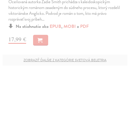
Oceňovaná autorka Zadie Smith prichádza s kaleidoskopickým
historickým románom zasadeným do súdneho procesu, ktorý rozdelil
viktoriánske Anglicko. Podvod je román o tom, kto má právo
rozprávať svoj príbeh…
Na stiahnutie ako
EPUB
,
MOBI
a
PDF
17,99 €
ZOBRAZIŤ ĎALŠIE Z KATEGÓRIE SVETOVÁ BELETRIA