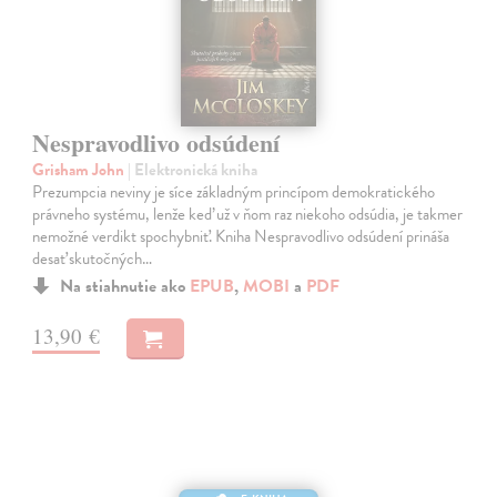
Nespravodlivo odsúdení
Grisham John
| Elektronická kniha
Prezumpcia neviny je síce základným princípom demokratického
právneho systému, lenže keď už v ňom raz niekoho odsúdia, je takmer
nemožné verdikt spochybniť. Kniha Nespravodlivo odsúdení prináša
desať skutočných…
Na stiahnutie ako
EPUB
,
MOBI
a
PDF
13,90 €