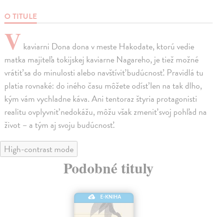
O TITULE
V
kaviarni Dona dona v meste Hakodate, ktorú vedie
matka majiteľa tokijskej kaviarne Nagareho, je tiež možné
vrátiť sa do minulosti alebo navštíviť budúcnosť. Pravidlá tu
platia rovnaké: do iného času môžete odísť len na tak dlho,
kým vám vychladne káva. Ani tentoraz štyria protagonisti
realitu ovplyvniť nedokážu, môžu však zmeniť svoj pohľad na
život – a tým aj svoju budúcnosť.
High-contrast mode
Podobné tituly
E-KNIHA