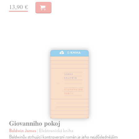
13,90 €
E-KNIHA
Giovanniho pokoj
Baldwin James
| Elektronická kniha
Baldwinův strhující kontroverzní román je jeho nejdůslednějším