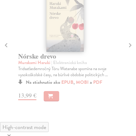
Nórske drevo
W
Murakami Haruki
| Elektronická kniha
Hi
Tridsaťsedemročný Tóru Watanabe spomína na svoje
Vše
vysokoškolské časy, na búrlivé obdobie politických ...
sa 
Na stiahnutie ako
EPUB
,
MOBI
a
PDF
13,99 €
24
High-contrast mode