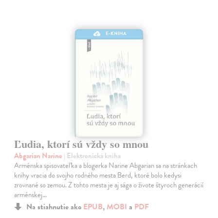
E-KNIHA
Ľudia, ktorí sú vždy so mnou
Abgarian Narine
| Elektronická kniha
Arménska spisovateľka a blogerka Narine Abgarian sa na stránkach
knihy vracia do svojho rodného mesta Berd, ktoré bolo kedysi
zrovnané so zemou. Z tohto mesta je aj sága o živote štyroch generácií
arménskej…
Na stiahnutie ako
EPUB
,
MOBI
a
PDF