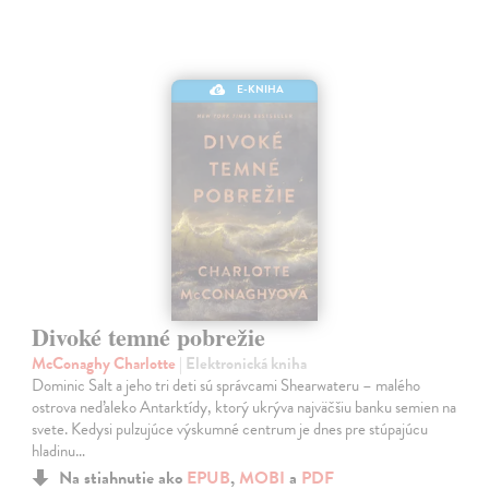
E-KNIHA
Divoké temné pobrežie
McConaghy Charlotte
| Elektronická kniha
Dominic Salt a jeho tri deti sú správcami Shearwateru – malého
ostrova neďaleko Antarktídy, ktorý ukrýva najväčšiu banku semien na
svete. Kedysi pulzujúce výskumné centrum je dnes pre stúpajúcu
hladinu…
Na stiahnutie ako
EPUB
,
MOBI
a
PDF