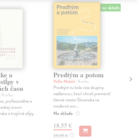
na sklade
ke a
Predtým a potom
An
 stĺpy v
hi
Vallo Matúš
| Kniha
ch času
(2
Predtým tu bola vízia skupiny
nadšencov, ktorí chceli premeniť
| Kniha
Voš
hlavné mesto Slovenska na
e, profesionálne a
Ved
modernú eur...
ysokej úrovni
bol
Na sklade
ke a trojičné stĺpy.
vyso
?
pôv
18,55 €
Na 
19,95 €
?