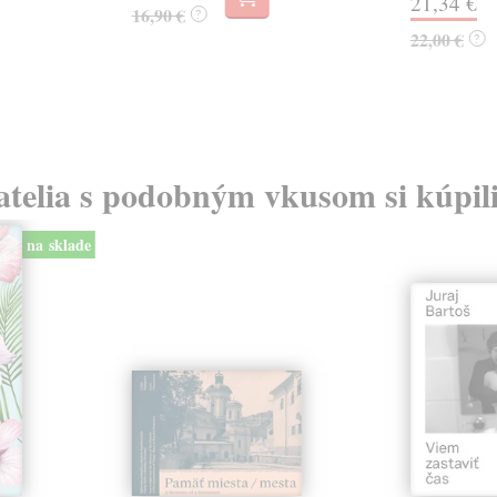
21,34 €
16,90 €
?
22,00 €
?
atelia s podobným vkusom si kúpili
na sklade