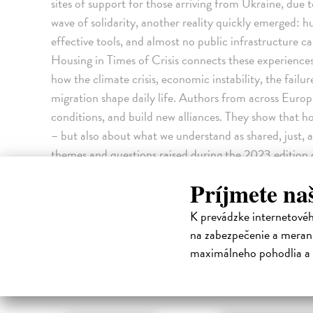
sites of support for those arriving from Ukraine, due t
wave of solidarity, another reality quickly emerged: 
effective tools, and almost no public infrastructure ca
Housing in Times of Crisis connects these experience
how the climate crisis, economic instability, the fail
migration shape daily life. Authors from across Europ
conditions, and build new alliances. They show that h
– but also about what we understand as shared, just, a
themes and questions raised during the 2023 edition 
dialogue-based learning and interdisciplinary experim
Príjmete na
collective Spolka+ has organized this summer school i
architecture, art, the social sciences, and spatial prac
K prevádzke internetové
perspectives and creates space for collective response
na zabezpečenie a merani
High-contrast mode
maximálneho pohodlia a 