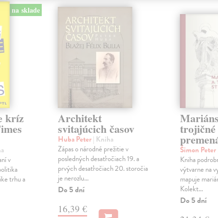
na sklade
e kríz
Architekt
Mariáns
Times
svitajúcich časov
trojičné
premená
Huba Peter
| Kniha
Zápas o národné prežitie v
ha
Šimon Peter
posledných desaťročiach 19. a
ní v
Kniha podrobn
prvých desaťročiach 20. storočia
olitika
výtvarne na v
je nerozlu...
ike trhu a
mapuje mariáns
Kolekt...
Do 5 dní
Do 5 dní
16,39 €