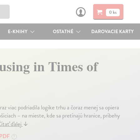
0 ks
E-KNIHY
OSTATNÉ
DAROVACIE KARTY
using in Times of
az viac podriadila logike trhu a čoraz menej sa opiera
ošiciach – na mieste, kde sa pretínajú hranice, príbehy
ítať ďalej
↓
PDF
?