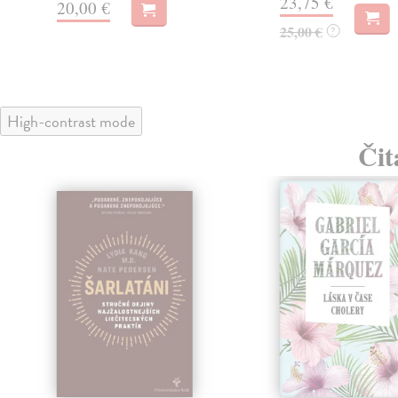
23,75 €
20,00 €
25,00 €
?
High-contrast mode
Čit
klade