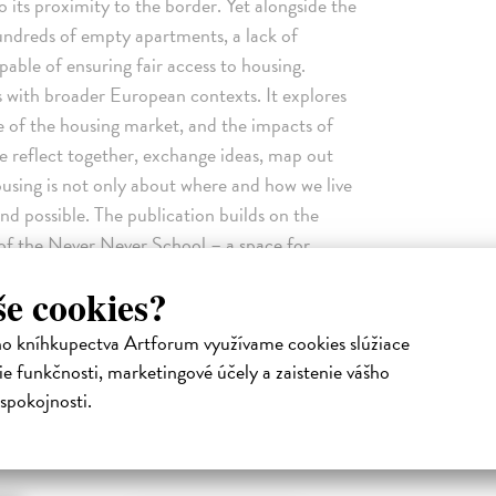
o its proximity to the border. Yet alongside the
hundreds of empty apartments, a lack of
pable of ensuring fair access to housing.
s with broader European contexts. It explores
ure of the housing market, and the impacts of
e reflect together, exchange ideas, map out
ousing is not only about where and how we live
nd possible. The publication builds on the
of the Never Never School – a space for
entation with urban utopias. Since 2018, the
še cookies?
n Košice for individuals and groups working in
tice. Each year brings together different
ho kníhkupectva Artforum využívame cookies slúžiace
s to the urgent questions of our time.
e funkčnosti, marketingové účely a zaistenie vášho
spokojnosti.
Podobné tituly