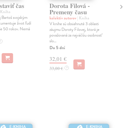
taviť čas
Dorota Filová -
Ar
Premeny času
st
 Kniha
St
j Bartoš svojským
kolektív autorov
| Kniha
umentuje život ľudí
V knihe sú obsiahnuté 3 oblasti
Nov
yše 50 rokov. Nemá
záujmu Doroty Filovej, ktorá je
Mon
považovaná za najväčšiu osobnosť
arch
slo...
prí
?
Do 5 dní
vyze
32,01 €
20
33,00 €
?
E-KNIHA
E-KNIHA