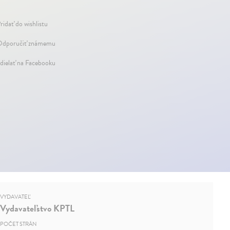
ridať do wishlistu
dporučiť známemu
dielať na Facebooku
VYDAVATEĽ
Vydavateľstvo KPTL
POČET STRÁN