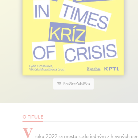
Prečítať ukážku
O TITULE
V
roku 2022 sa mesto stalo jedným z hlavných cent