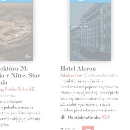
ektúra 20.
Hotel Alcron
ia v Nitre. Stav
Jakubec Ivan
| Elektronická kniha
nia
Hotel Alcron se v českém
hotelnictví stal pojmem i symbolem.
aj, Pročka Richard E.
|
Podnik je to výjimečný, neboť přežil
cká kniha
všechny turbulentní změny, jimiž se
a je príbehom
20. století vyznačovalo, a až na
ry jedného mesta. Je
krátkou přestávku po privatizaci v…
 tom, ako Nitra vyzerala
Na stiahnutie ako
PDF
erať) a aký je jej súčasný
ý šat.
7,00 €