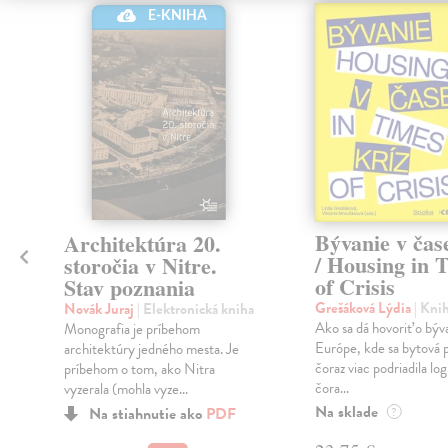
klade
E-KNIHA
Bývanie v čas
Architektúra 20.
/ Housing in 
storočia v Nitre.
of Crisis
Stav poznania
Grešáková Lýdia
| Kni
Novák Juraj
| Elektronická kniha
Ako sa dá hovoriť o býva
Monografia je príbehom
Európe, kde sa bytová p
architektúry jedného mesta. Je
é
čoraz viac podriadila log
príbehom o tom, ako Nitra
čora...
vyzerala (mohla vyze...
Na sklade
Na stiahnutie ako
PDF
?