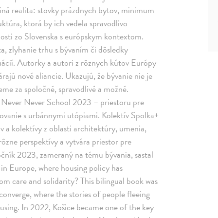
j iná realita: stovky prázdnych bytov, minimum
ktúra, ktorá by ich vedela spravodlivo
enosti zo Slovenska s európskym kontextom.
ta, zlyhanie trhu s bývaním či dôsledky
ácií. Autorky a autori z rôznych kútov Európy
árajú nové aliancie. Ukazujú, že bývanie nie je
jeme za spoločné, spravodlivé a možné.
ly Never Never School 2023 – priestoru pre
ntovanie s urbánnymi utópiami. Kolektív Spolka+
v a kolektívy z oblasti architektúry, umenia,
ôzne perspektívy a vytvára priestor pre
očník 2023, zameraný na tému bývania, sastal
 in Europe, where housing policy has
m care and solidarity? This bilingual book was
 converge, where the stories of people fleeing
housing. In 2022, Košice became one of the key