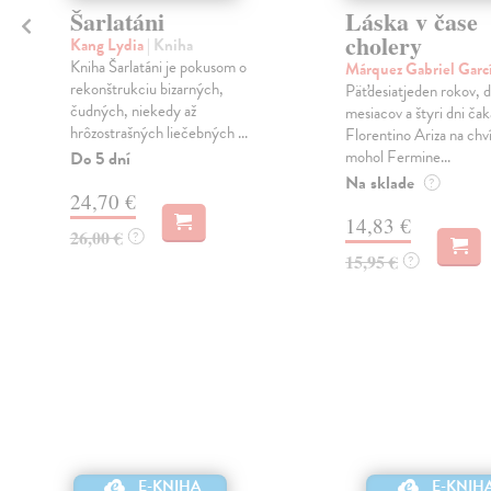
Šarlatáni
Láska v čase
cholery
Kang Lydia
| Kniha
Kniha Šarlatáni je pokusom o
Márquez Gabriel Garc
rekonštrukciu bizarných,
Päťdesiatjeden rokov, 
čudných, niekedy až
mesiacov a štyri dni čak
v
hrôzostrašných liečebných ...
Florentino Ariza na chv
mohol Fermine...
Do 5 dní
Na sklade
?
24,70 €
14,83 €
26,00 €
?
15,95 €
?
E-KNIHA
E-KNIH