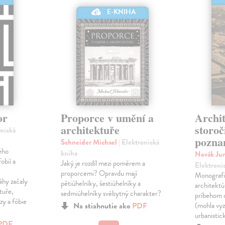
E-KNIHA
or
Proporce v umění a
Archit
architektuře
storoč
onická
pozna
Schneider Michael
| Elektronická
ého
kniha
Novák Jur
obií a
Jaký je rozdíl mezi poměrem a
Elektroni
proporcemi? Opravdu mají
Monografi
áhy začaly
pětiúhelníky, šestiúhelníky a
architektú
tuře,
sedmiúhelníky svébytný charakter?
príbehom o
zy a fóbie
Na stiahnutie ako
PDF
(mohla vyz
urbanistick
PDF