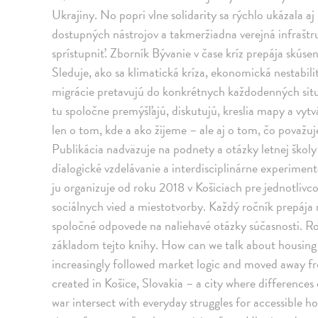
Ukrajiny. No popri vlne solidarity sa rýchlo ukázala a
dostupných nástrojov a takmeržiadna verejná infraštru
sprístupniť. Zborník Bývanie v čase kríz prepája skús
Sleduje, ako sa klimatická kríza, ekonomická nestabili
migrácie pretavujú do konkrétnych každodenných situ
tu spoločne premýšľajú, diskutujú, kreslia mapy a vytv
len o tom, kde a ako žijeme – ale aj o tom, čo považu
Publikácia nadväzuje na podnety a otázky letnej ško
dialogické vzdelávanie a interdisciplinárne experime
ju organizuje od roku 2018 v Košiciach pre jednotlivco
sociálnych vied a miestotvorby. Každý ročník prepája r
spoločné odpovede na naliehavé otázky súčasnosti. R
základom tejto knihy. How can we talk about housing
increasingly followed market logic and moved away fro
created in Košice, Slovakia – a city where differences
war intersect with everyday struggles for accessible 