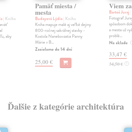
Pamäť miesta /
Viem zas
mesta
Bartoš Juraj
|
Fotograf Jura
ía
| Kniha
Budayová Lýdia
| Kniha
spôsobom dok
deväť
Kniha mapuje malé aj veľké dejiny
a mesta už v
al
800-ročnej sakrálnej stavby -
problé...
íľu, aby
Kostola Nanebovzatia Panny
Márie v B...
Na sklade
Zasielame do 14 dní
33,47 €
25,00 €
34,50 €
?
Ďalšie z kategórie architektúra
A