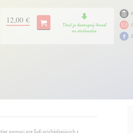
P
12,00 €
Titul je dostupný ihneď
O
na stiahnutie
Z
ier pomoci pre ľudí prichádzajúcich z