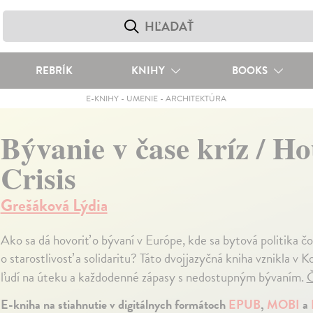
REBRÍK
KNIHY
BOOKS
E-KNIHY
-
UMENIE
-
ARCHITEKTÚRA
Bývanie v čase kríz / Ho
Crisis
Grešáková Lýdia
Ako sa dá hovoriť o bývaní v Európe, kde sa bytová politika čor
o starostlivosť a solidaritu? Táto dvojjazyčná kniha vznikla v K
ľudí na úteku a každodenné zápasy s nedostupným bývaním.
Č
E-kniha na stiahnutie v digitálnych formátoch
EPUB
,
MOBI
a