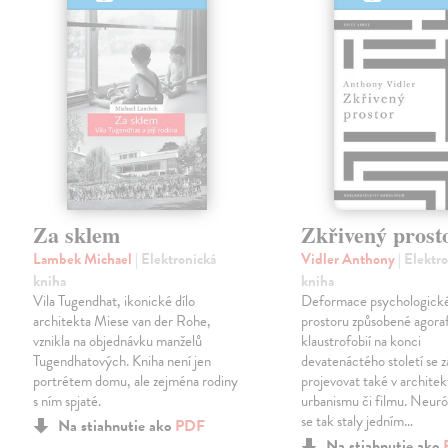
Za sklem
Zkřivený prost
Lambek Michael
| Elektronická
Vidler Anthony
| Elektr
kniha
kniha
Vila Tugendhat, ikonické dílo
Deformace psychologick
architekta Miese van der Rohe,
prostoru způsobené agoraf
vznikla na objednávku manželů
klaustrofobií na konci
Tugendhatových. Kniha není jen
devatenáctého století se z
portrétem domu, ale zejména rodiny
projevovat také v architek
s ním spjaté.
urbanismu či filmu. Neuró
se tak staly jedním…
Na stiahnutie ako
PDF
Na stiahnutie ako