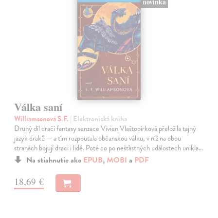
novinka
Válka saní
Williamsonová S.F.
| Elektronická kniha
Druhý díl dračí fantasy senzace Vivien Vlaštopírková přeložila tajný
jazyk draků — a tím rozpoutala občanskou válku, v níž na obou
stranách bojují draci i lidé. Poté co po nešťastných událostech unikla…
Na stiahnutie ako
EPUB
,
MOBI
a
PDF
18,69 €