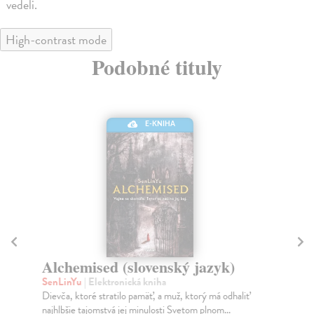
vedeli.
High-contrast mode
Podobné tituly
E-KNIHA
Alchemised (slovenský jazyk)
De
SenLinYu
| Elektronická kniha
Ma
Dievča, ktoré stratilo pamäť, a muž, ktorý má odhaliť
Prv
najhlbšie tajomstvá jej minulosti Svetom plnom...
Lož