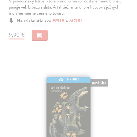
V povodí rieky Istros, ktorá omnoho neskôr dostane meno Dunaj,
panuje vek bronzu a zlata. A taktiež jantáru, pre kupcov z južných
morí nesmierne cenného tovaru.
Na stiahnutie ako
EPUB
a
MOBI
9,90 €
E-KNIHA
novinka