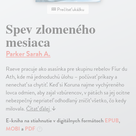
Prečítať ukážku
Spev zlomeného
mesiaca
Parker Sarah A.
Raeve pracuje ako asasínka pre skupinu rebelov Fíur du
Ath, kde má jednoduchú úlohu – počúvať príkazy a
nenechať sa chytiť. Keď si Koruna najme vychýreného
lovca odmien, aby zajal vzbúrencov, v pätách sa jej ocitne
nebezpečný nepriateľ odhodlaný zničiť všetko, čo kedy
milovala.
Čítať ďalej
↓
E-kniha na stiahnutie v digitálnych formátoch
EPUB
,
MOBI
a
PDF
?