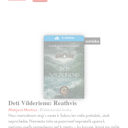
E-KNIHA
novinka
Deti Vilderienu: Reathvis
Matijová Martina
| Elektronická kniha
Hoci martulánom stojí v ceste k Sidoru len málo prekážok, útok
neprichádza. Namiesto toho sa pozornosť nepriateľa upiera k
niečomu oveľa cennejšiemu než k mestu – ku korune, ktorá mu môže