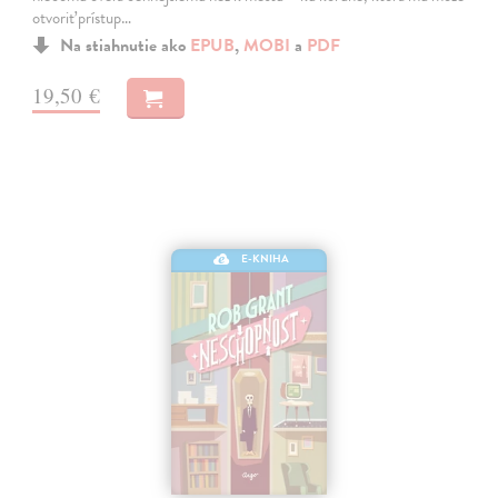
otvoriť prístup…
Na stiahnutie ako
EPUB
,
MOBI
a
PDF
19,50 €
E-KNIHA