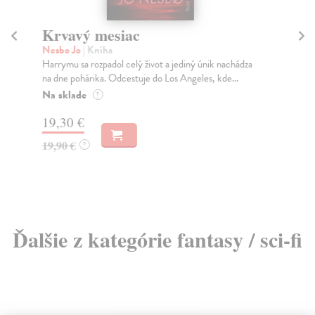
Krvavý mesiac
P
Nesbo Jo
| Kniha
Co
Harrymu sa rozpadol celý život a jediný únik nachádza
Nas
na dne pohárika. Odcestuje do Los Angeles, kde...
Na
Na sklade
?
23
19,30 €
23
19,90 €
?
Ďalšie z kategórie fantasy / sci-fi