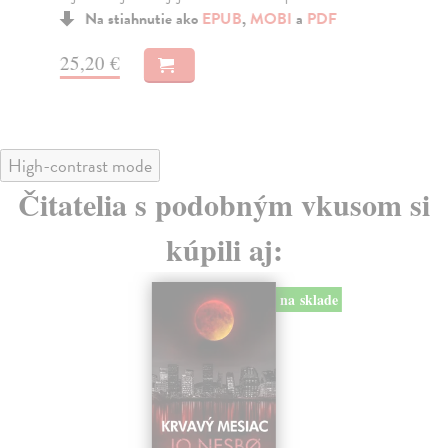
Na stiahnutie ako
EPUB
,
MOBI
a
PDF
25,20 €
19
High-contrast mode
Čitatelia s podobným vkusom si
kúpili aj:
na sklade