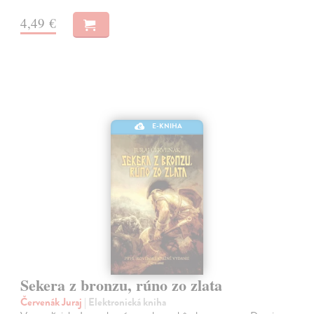
4,49 €
E-KNIHA
Sekera z bronzu, rúno zo zlata
Červenák Juraj
| Elektronická kniha