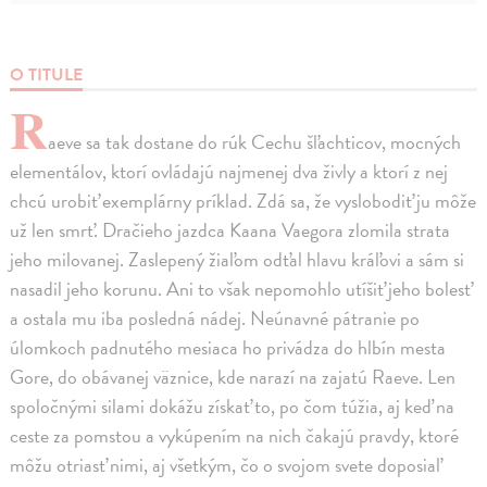
O TITULE
R
aeve sa tak dostane do rúk Cechu šľachticov, mocných
elementálov, ktorí ovládajú najmenej dva živly a ktorí z nej
chcú urobiť exemplárny príklad. Zdá sa, že vyslobodiť ju môže
už len smrť. Dračieho jazdca Kaana Vaegora zlomila strata
jeho milovanej. Zaslepený žiaľom odťal hlavu kráľovi a sám si
nasadil jeho korunu. Ani to však nepomohlo utíšiť jeho bolesť
a ostala mu iba posledná nádej. Neúnavné pátranie po
úlomkoch padnutého mesiaca ho privádza do hlbín mesta
Gore, do obávanej väznice, kde narazí na zajatú Raeve. Len
spoločnými silami dokážu získať to, po čom túžia, aj keď na
ceste za pomstou a vykúpením na nich čakajú pravdy, ktoré
môžu otriasť nimi, aj všetkým, čo o svojom svete doposiaľ