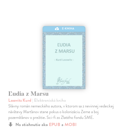
E-KNIHA
Ľudia z Marsu
Lasswitz Kurd
| Elektronická kniha
Slávny román nemeckého autora, v ktorom sa z nevinnej vedeckej
návštevy Marťanov stane pokus o kolonizáciu Zeme a boj
pozemšťanov o prežitie. Sci-fi zo Zlatého fondu SME.
Na stiahnutie ako
EPUB
a
MOBI