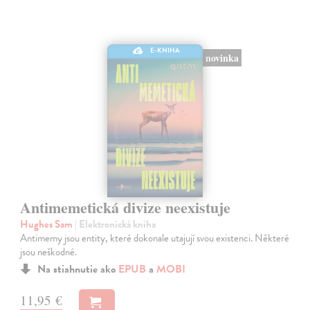
E-KNIHA
novinka
Antimemetická divize neexistuje
Hughes Sam
| Elektronická kniha
Antimemy jsou entity, které dokonale utajují svou existenci. Některé
jsou neškodné.
Na stiahnutie ako
EPUB
a
MOBI
11,95 €