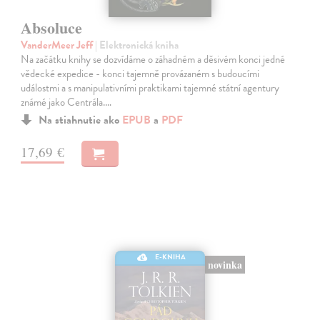
Absoluce
VanderMeer Jeff
| Elektronická kniha
Na začátku knihy se dozvídáme o záhadném a děsivém konci jedné
vědecké expedice - konci tajemně provázaném s budoucími
událostmi a s manipulativními praktikami tajemné státní agentury
známé jako Centrála.…
Na stiahnutie ako
EPUB
a
PDF
17,69 €
E-KNIHA
novinka