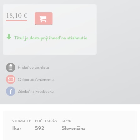
18,10 €
Titul je dostupný ihneď na stiahnutie
Pridať do wishlistu
Odporučiť známemu
Zdielať na Facebooku
VYDAVATEĽ
POČET STRÁN
JAZYK
Ikar
592
Slovenčina