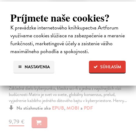
E-KNIHA
Príjmete naše cookies?
K prevádzke internetového kníhkupectva Artforum
využívame cookies slúžiace na zabezpečenie a meranie
funkčnosti, marketingové účely a zaistenie vášho
maximálneho pohodlia a spokojnosti.
NASTAVENIA
SÚHLASÍM
Neuromant
Gibson William
| Elektronická kniha
Základné dielo kyberpunku, klasika sci-fi a jedna z najsilnejších vízií
budúcnosti Matrix je svet vo svete, globálny konsenzus, prelud,
vyjadrenie každého jedného dátového bajtu v kyberpriestore. Henry…
Na stiahnutie ako
EPUB
,
MOBI
a
PDF
9,79 €