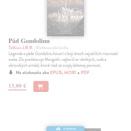
Pád Gondolinu
Tolkien J.R.R.
| Elektronická kniha
Legenda o páde Gondolinu hovorí o boji dvoch najväčších mocností
sveta. Zlo predstavuje Morgoth, najhorší zo všetkých, vodca
obrovských armád, ktoré riadi zo svojej železnej pevnosti.
Na stiahnutie ako
EPUB
,
MOBI
a
PDF
13,99 €
E-KNIHA