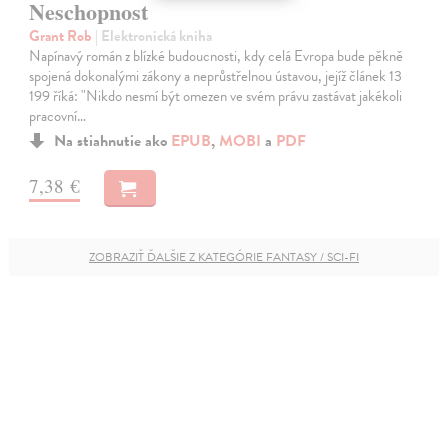
Neschopnost
Grant Rob
| Elektronická kniha
Napínavý román z blízké budoucnosti, kdy celá Evropa bude pěkně
spojená dokonalými zákony a neprůstřelnou ústavou, jejíž článek 13
199 říká: "Nikdo nesmí být omezen ve svém právu zastávat jakékoli
pracovní…
Na stiahnutie ako
EPUB
,
MOBI
a
PDF
7,38 €
ZOBRAZIŤ ĎALŠIE Z KATEGÓRIE FANTASY / SCI-FI