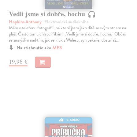
Vedli jsme si dobře, hochu
Hopkins Anthony
| Elektronická audiokniha
Mám v telefonu fotografii, na které jsem jako dítě se svým otcem na
pláži. Často tomu chlapci říkám: „Vedli jsme si dobře, hochu.“ Občas
se zamýšlím nad tím, jak se kluk z Walesu, syn pekaře, dostal až…
Na stiahnutie ako
MP3
19,96 €
E-AUDIO