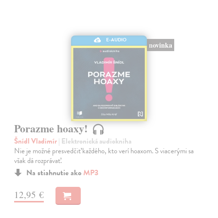
E-AUDIO
novinka
Porazme hoaxy!
Šnídl Vladimír
| Elektronická audiokniha
Nie je možné presvedčiť každého, kto verí hoaxom. S viacerými sa
však dá rozprávať.
Na stiahnutie ako
MP3
12,95 €