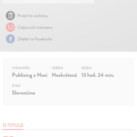
Pridať do wishlistu
Odporučiť známemu
Zdielať na Facebooku
VYDAVATEĽ
VERZIA
DĹŽKA
Publixing a Noxi
Neskrátená
13 hod. 24 min.
ZVUK
Slovenčina
O TITULE