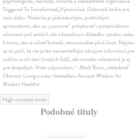
psychologička, rečníčka, autorka a zakladateľka organizácie
Triggered To Transformed„Výnimočná. Dokonalá kniha pre
našu dobu. Nielenže je jednoduchým, praktickým
sprievodcom, ako sa „rozumne“ pohybovať v potenciálnom
mínovom poli emócií, ale v konečnom dôsledku vytvára cestu
k tomu, ako si užívať bohatší, emocionálne plnší život. Najviac
sa mi páči, že nie je len neuveriteľným zdrojom informácií pre
rodičov a ich deti (malých ľudí), ale rovnako relevantná je aj
pre dospelých. Vrelo odporúčam.“- Mark Bunn, zakladateľ
Dharmic Living a autor bestselleru Ancient Wisdom for
Modern Healthd
High-contrast mode
Podobné tituly