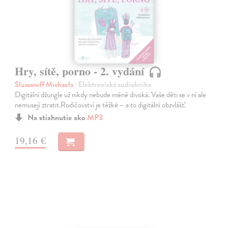
Hry, sítě, porno - 2. vydání
Slussareff Michaela
| Elektronická audiokniha
Digitální džungle už nikdy nebude méně divoká. Vaše děti se v ní ale
nemusejí ztratit.Rodičovství je těžké – a to digitální obzvlášť.
Na stiahnutie ako
MP3
19,16 €