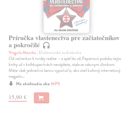
Príručka vlastenectva pre začiatočníkov
a pokročilé
Vrzgula Monika
| Elektronická audiokniha
Od večierkov k tvrdej realite – a späť do uší.Papierovú podobu tejto
knihy už v kníhkupectvách nenájdete, stala sa vzácnym úlovkom.
Máte však jedinečnú šancu vypočuť si, ako znel kultový internetový
magazín…
Na stiahnutie ako
MP3
15,90 €