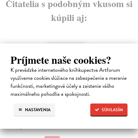
Čitatelia s podobným vkusom si
kúpili aj:
E-AUDIO
Príjmete naše cookies?
K prevádzke internetového kníhkupectva Artforum
využívame cookies slúžiace na zabezpečenie a meranie
funkčnosti, marketingové účely a zaistenie vášho
AHA! Rodičovstvo
S
maximálneho pohodlia a spokojnosti.
o
Markhamová Laura
| Elektronická audiokniha
Tento prelomový sprievodca pre každého rodiča mení
Ha
NASTAVENIA
SÚHLASÍM
zaužívané postupy vo výchove detí a transformuje ...
Poč
drá
Na stiahnutie ako
MP3
15,45 €