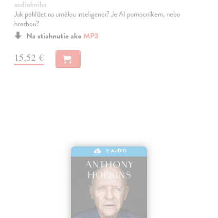
audiokniha
Jak pohlížet na umělou inteligenci? Je AI pomocníkem, nebo
hrozbou?
Na stiahnutie ako
MP3
15,52 €
E-AUDIO