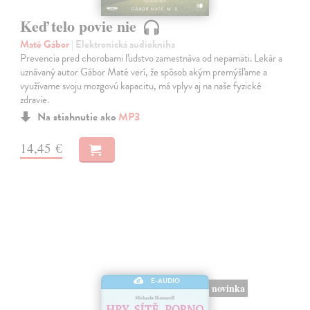
Keď telo povie nie
Maté Gábor
| Elektronická audiokniha
Prevencia pred chorobami ľudstvo zamestnáva od nepamäti. Lekár a
uznávaný autor Gábor Maté verí, že spôsob akým premýšľame a
využívame svoju mozgovú kapacitu, má vplyv aj na naše fyzické
zdravie.
Na stiahnutie ako
MP3
14,45 €
E-AUDIO
novinka