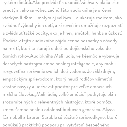
systém dieťaťa.Ako predvídať a ukončiť záchvaty plaču ešte
predtým, ako sa vôbec začnú.Táto audiokniha je určená
všetkým ľuďom – malým aj veľkým – a ukazuje rodičom, ako
zvládnuť výbuchy ich detí, a zároveň im umožňuje rozpoznať
a zvládnuť ťažké pocity, ako je hnev, smútok, hanba a úzkosť.
Rodičia v tejto audioknihe nájdu cenné poznatky a návody,
najmä tí, ktorí sa starajú o deti od dojčenského veku do
ôsmich rokov.Audiokniha Malí ľudia, veľkéemócie vybavuje
dospelých nástrojmi emocionálnej inteligencie, aby mohli
reagovať na správanie svojich detí vedome. Je základným,
empatickým sprievodcom, ktorý naučí rodičov všímať si
vlastné návyky a udržiavať priestor pre veľké emócie ich
malého človeka.„Malí ľudia, veľké emócie“ poskytuje plán
zrozumiteľných a relevantných nástrojov, ktoré pomôžu
zmeniť emocionálnu odolnosť budúcich generácií. Alyssa
Campbell a Lauren Stauble sú súcitné sprievodkyne, ktoré
ponúkajú praktickú podporu pri vytváraní bezpečného