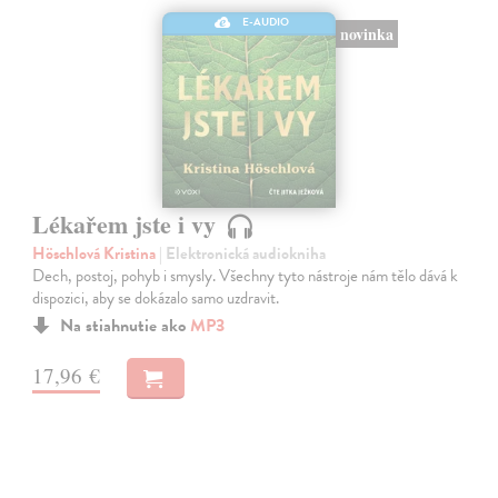
E-AUDIO
novinka
Lékařem jste i vy
Höschlová Kristina
| Elektronická audiokniha
Dech, postoj, pohyb i smysly. Všechny tyto nástroje nám tělo dává k
dispozici, aby se dokázalo samo uzdravit.
Na stiahnutie ako
MP3
17,96 €