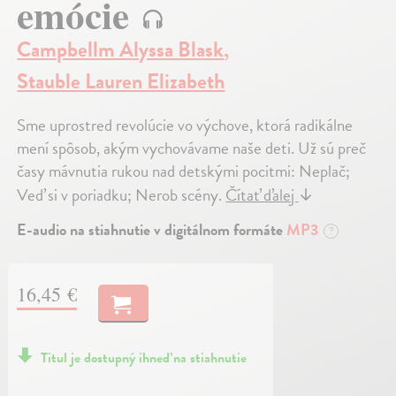
emócie
Campbellm Alyssa Blask
,
Stauble Lauren Elizabeth
Sme uprostred revolúcie vo výchove, ktorá radikálne
mení spôsob, akým vychovávame naše deti. Už sú preč
časy mávnutia rukou nad detskými pocitmi: Neplač;
Veď si v poriadku; Nerob scény.
Čítať ďalej
↓
E-audio na stiahnutie v digitálnom formáte
MP3
?
16,45 €
Titul je dostupný ihneď na stiahnutie