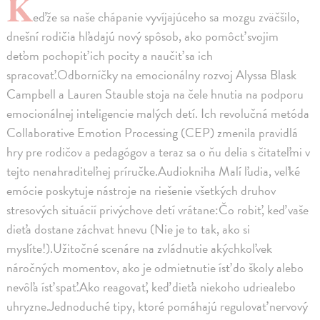
K
eďže sa naše chápanie vyvíjajúceho sa mozgu zväčšilo,
dnešní rodičia hľadajú nový spôsob, ako pomôcť svojim
deťom pochopiť ich pocity a naučiť sa ich
spracovať.Odborníčky na emocionálny rozvoj Alyssa Blask
Campbell a Lauren Stauble stoja na čele hnutia na podporu
emocionálnej inteligencie malých detí. Ich revolučná metóda
Collaborative Emotion Processing (CEP) zmenila pravidlá
hry pre rodičov a pedagógov a teraz sa o ňu delia s čitateľmi v
tejto nenahraditeľnej príručke.Audiokniha Malí ľudia, veľké
emócie poskytuje nástroje na riešenie všetkých druhov
stresových situácií privýchove detí vrátane:Čo robiť, keď vaše
dieťa dostane záchvat hnevu (Nie je to tak, ako si
myslíte!).Užitočné scenáre na zvládnutie akýchkoľvek
náročných momentov, ako je odmietnutie ísť do školy alebo
nevôľa ísť spať.Ako reagovať, keď dieťa niekoho udriealebo
uhryzne.Jednoduché tipy, ktoré pomáhajú regulovať nervový