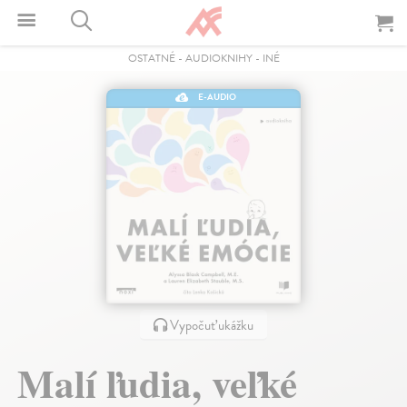
OSTATNÉ
-
AUDIOKNIHY
-
INÉ
E-AUDIO
Vypočuť ukážku
Malí ľudia, veľké