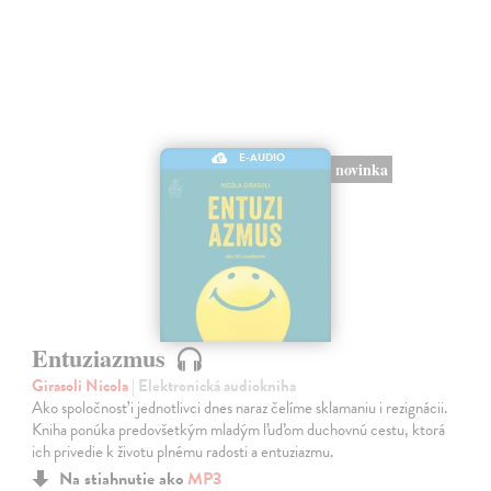
E-AUDIO
novinka
Entuziazmus
Girasoli Nicola
| Elektronická audiokniha
Ako spoločnosť i jednotlivci dnes naraz čelíme sklamaniu i rezignácii.
Kniha ponúka predovšetkým mladým ľuďom duchovnú cestu, ktorá
ich privedie k životu plnému radosti a entuziazmu.
Na stiahnutie ako
MP3