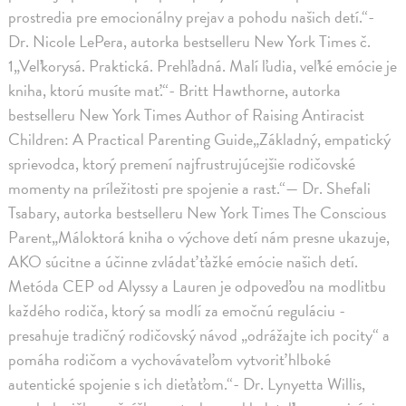
prostredia pre emocionálny prejav a pohodu našich detí.“-
Dr. Nicole LePera, autorka bestselleru New York Times č.
1„Veľkorysá. Praktická. Prehľadná. Malí ľudia, veľké emócie je
kniha, ktorú musíte mať.“- Britt Hawthorne, autorka
bestselleru New York Times Author of Raising Antiracist
Children: A Practical Parenting Guide„Základný, empatický
sprievodca, ktorý premení najfrustrujúcejšie rodičovské
momenty na príležitosti pre spojenie a rast.“— Dr. Shefali
Tsabary, autorka bestselleru New York Times The Conscious
Parent„Máloktorá kniha o výchove detí nám presne ukazuje,
AKO súcitne a účinne zvládať ťažké emócie našich detí.
Metóda CEP od Alyssy a Lauren je odpoveďou na modlitbu
každého rodiča, ktorý sa modlí za emočnú reguláciu -
presahuje tradičný rodičovský návod „odrážajte ich pocity“ a
pomáha rodičom a vychovávateľom vytvoriť hlboké
autentické spojenie s ich dieťaťom.“- Dr. Lynyetta Willis,