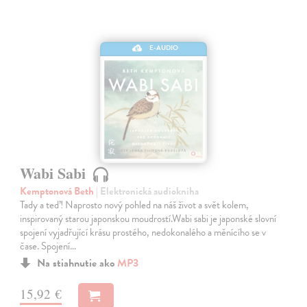
E-AUDIO
Wabi Sabi
Kemptonová Beth
| Elektronická audiokniha
Tady a teď! Naprosto nový pohled na náš život a svět kolem,
inspirovaný starou japonskou moudrostí.Wabi sabi je japonské slovní
spojení vyjadřující krásu prostého, nedokonalého a měnícího se v
čase. Spojení…
Na stiahnutie ako
MP3
15,92 €