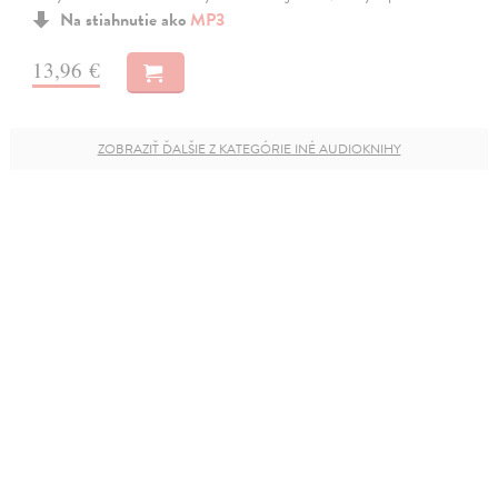
Na stiahnutie ako
MP3
13,96 €
ZOBRAZIŤ ĎALŠIE Z KATEGÓRIE INÉ AUDIOKNIHY