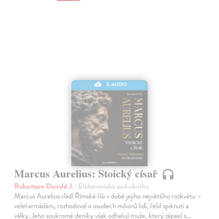
E-AUDIO
Marcus Aurelius: Stoický císař
Robertson Donald J.
| Elektronická audiokniha
Marcus Aurelius vládl Římské říši v době jejího největšího rozkvětu –
velel armádám, rozhodoval o osudech milionů lidí, řešil spiknutí a
války. Jeho soukromé deníky však odhalují muže, který zápasil s…