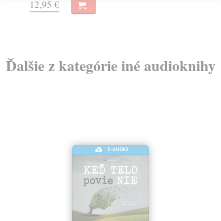
11
Ďalšie z kategórie iné audioknihy
E-AUDIO