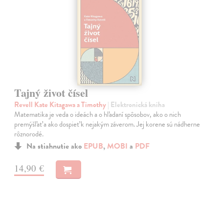
Tajný život čísel
Revell Kate Kitagawa a Timothy
| Elektronická kniha
Matematika je veda o ideách a o hľadaní spôsobov, ako o nich
premýšľať a ako dospieť k nejakým záverom. Jej korene sú nádherne
rôznorodé.
Na stiahnutie ako
EPUB
,
MOBI
a
PDF
14,90 €