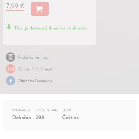
7,99 €
Titul je dostupný ihneď na stiahnutie
Pridať do wishlistu
Odporučiť známemu
Zdielať na Facebooku
VYDAVATEĽ
POČET STRÁN
JAZYK
Dokořán
288
Čeština