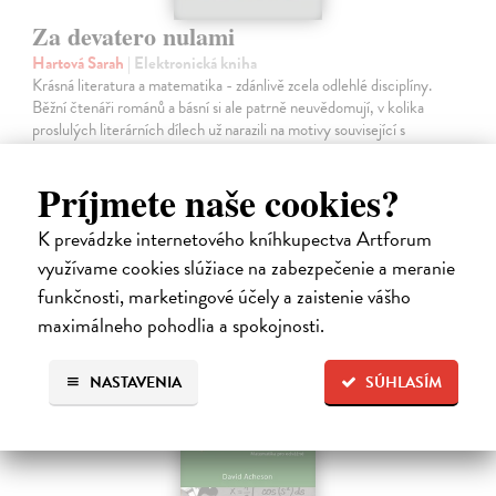
Za devatero nulami
Hartová Sarah
| Elektronická kniha
Krásná literatura a matematika - zdánlivě zcela odlehlé disciplíny.
Běžní čtenáři románů a básní si ale patrně neuvědomují, v kolika
proslulých literárních dílech už narazili na motivy související s
matematikou.…
Na stiahnutie ako
EPUB
,
MOBI
a
PDF
Príjmete naše cookies?
13,24 €
K prevádzke internetového kníhkupectva Artforum
využívame cookies slúžiace na zabezpečenie a meranie
funkčnosti, marketingové účely a zaistenie vášho
maximálneho pohodlia a spokojnosti.
NASTAVENIA
SÚHLASÍM
E-KNIHA