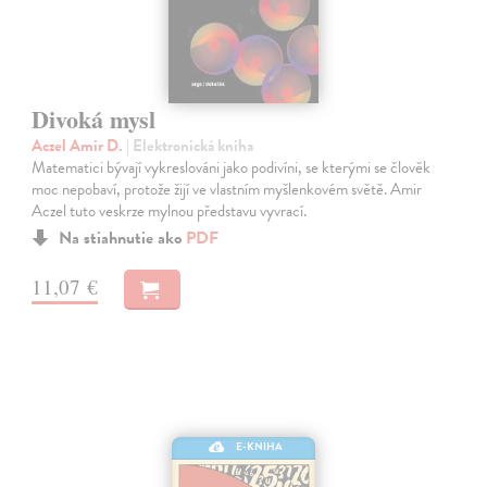
Divoká mysl
Aczel Amir D.
| Elektronická kniha
Matematici bývají vykreslováni jako podivíni, se kterými se člověk
moc nepobaví, protože žijí ve vlastním myšlenkovém světě. Amir
Aczel tuto veskrze mylnou představu vyvrací.
Na stiahnutie ako
PDF
11,07 €
E-KNIHA