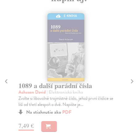
E-KNIHA
1089 a další parádní čísla
Kn
Acheson David
| Elektronická kniha
Si
Zvolte si libovolné trojmístné číslo, jehož první číslice se
Tém
liší od třetí alespoň o dvě. Napište je...
mez
Na stiahnutie ako
PDF
7,49 €
10