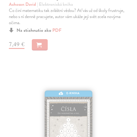
Acheson David
| Elektronická kniha
Co činí matematiku tak zvláštní vědou? Ať vás už od školy frustruje,
nebo s ní denně pracujete, autor vám ukáže její svět zcela novýma
očima.
Na stiahnutie ako
PDF
7,49 €
E-KNIHA