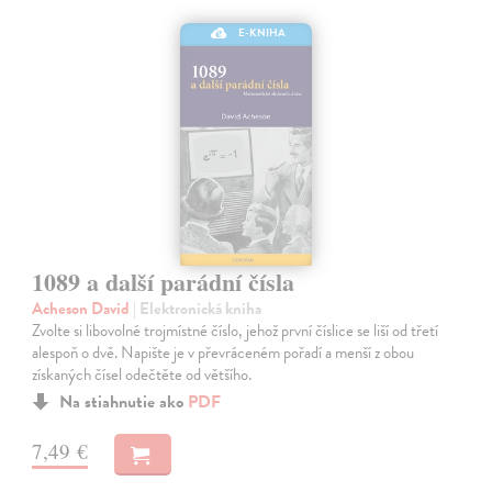
E-KNIHA
1089 a další parádní čísla
Acheson David
| Elektronická kniha
Zvolte si libovolné trojmístné číslo, jehož první číslice se liší od třetí
alespoň o dvě. Napište je v převráceném pořadí a menší z obou
získaných čísel odečtěte od většího.
Na stiahnutie ako
PDF
7,49 €