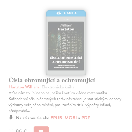
E-KNIHA
Čísla ohromující a ochromující
Hartston William
| Elektronická kniha
Ať se nám to líbí nebo ne, našim životům vládne matematika.
Každodenní přísun čerstvých zpráv nás zahrnuje statistickými odhady,
výzkumy veřejného mínění, posuzováním rizik, výpočty inflací,
předpovědí…
Na stiahnutie ako
EPUB
,
MOBI
a
PDF
11,96 €