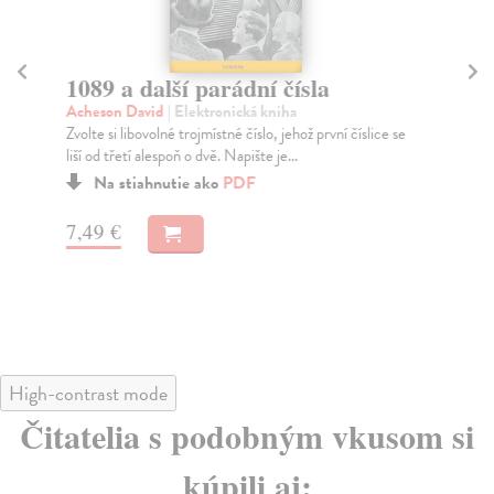
1089 a další parádní čísla
Kn
Acheson David
| Elektronická kniha
Si
Zvolte si libovolné trojmístné číslo, jehož první číslice se
Tém
liší od třetí alespoň o dvě. Napište je...
mez
Na stiahnutie ako
PDF
7,49 €
10
High-contrast mode
Čitatelia s podobným vkusom si
kúpili aj: