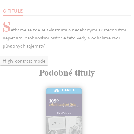
O TITULE
S
etkáme se zde se zvláštními a nečekanými skutečnostmi,
největšími osobnostmi historie této vědy a odhalíme řadu
půvabných tajemství.
High-contrast mode
Podobné tituly
E-KNIHA