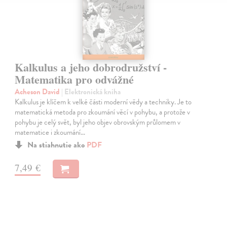
Kalkulus a jeho dobrodružství -
Matematika pro odvážné
Acheson David
| Elektronická kniha
Kalkulus je klíčem k velké části moderní vědy a techniky. Je to
matematická metoda pro zkoumání věcí v pohybu, a protože v
pohybu je celý svět, byl jeho objev obrovským průlomem v
matematice i zkoumání…
Na stiahnutie ako
PDF
7,49 €