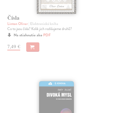
Čísla
Linton Oliver
| Elektronická kniha
Co to jsou čísla? Kolik jich rozlišujeme druhů?
Na stiahnutie ako
PDF
7,49 €
E-KNIHA