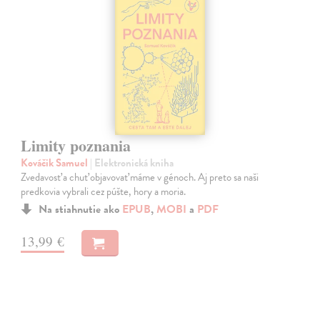
Limity poznania
Kováčik Samuel
| Elektronická kniha
Zvedavosť a chuť objavovať máme v génoch. Aj preto sa naši
predkovia vybrali cez púšte, hory a moria.
Na stiahnutie ako
EPUB
,
MOBI
a
PDF
13,99 €