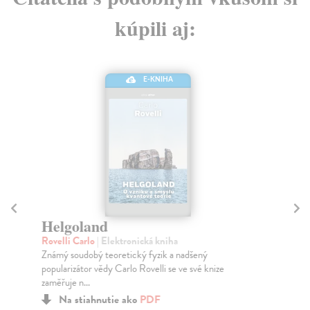
kúpili aj:
E-KNIHA
Helgoland
S
fy
Rovelli Carlo
| Elektronická kniha
Známý soudobý teoretický fyzik a nadšený
Rov
popularizátor vědy Carlo Rovelli se ve své knize
Fyz
zaměřuje n...
mod
Na stiahnutie ako
PDF