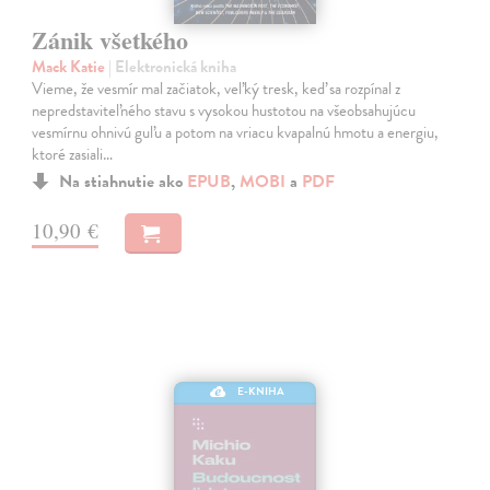
Zánik všetkého
Mack Katie
| Elektronická kniha
Vieme, že vesmír mal začiatok, veľký tresk, keď sa rozpínal z
nepredstaviteľného stavu s vysokou hustotou na všeobsahujúcu
vesmírnu ohnivú guľu a potom na vriacu kvapalnú hmotu a energiu,
ktoré zasiali…
Na stiahnutie ako
EPUB
,
MOBI
a
PDF
10,90 €
E-KNIHA