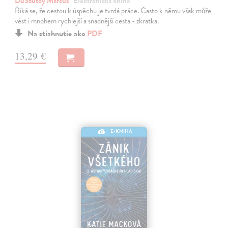
DuSautoy Marcus
| Elektronická kniha
Říká se, že cestou k úspěchu je tvrdá práce. Často k němu však může
vést i mnohem rychlejší a snadnější cesta - zkratka.
Na stiahnutie ako
PDF
13,29 €
E-KNIHA