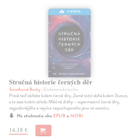
E-KNIHA
Stručná historie černých děr
Smethurst Becky
| Elektronická kniha
Právě teď obíháte kolem černé díry. Země totiž obíhá kolem Slunce,
a to zase kolem středu Mléčné dráhy – supermasivní černé díry,
nejpodivnějšího a nejvíce nepochopeného jevu ve vesmíru.
Na stiahnutie ako
EPUB
a
MOBI
14,18 €