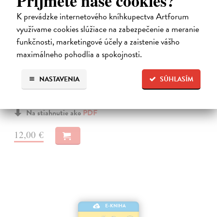
Príjmete naše cookies?
K prevádzke internetového kníhkupectva Artforum
využívame cookies slúžiace na zabezpečenie a meranie
funkčnosti, marketingové účely a zaistenie vášho
Kvantová mechanika I.
maximálneho pohodlia a spokojnosti.
Klíma Jan
| Elektronická kniha
První díl moderní dvoudílné učebnice kvantové teorie představuje
NASTAVENIA
SÚHLASÍM
ucelený a samostatný úvod do nerelativistické kvantové teorie, který
čtenáře dovede od formální stavby teorie k archetypálním úlohám,
teorii…
Na stiahnutie ako
PDF
12,00 €
E-KNIHA