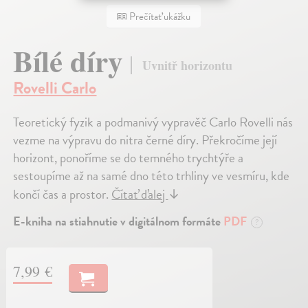
Prečítať ukážku
Bílé díry
Uvnitř horizontu
Rovelli Carlo
Teoretický fyzik a podmanivý vypravěč Carlo Rovelli nás
vezme na výpravu do nitra černé díry. Překročíme její
horizont, ponoříme se do temného trychtýře a
sestoupíme až na samé dno této trhliny ve vesmíru, kde
končí čas a prostor.
Čítať ďalej
↓
E-kniha na stiahnutie v digitálnom formáte
PDF
?
7,99 €