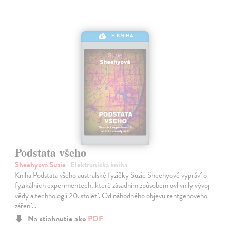
E-KNIHA
Podstata všeho
Sheehyová Suzie
| Elektronická kniha
Kniha Podstata všeho australské fyzičky Suzie Sheehyové vypráví o
fyzikálních experimentech, které zásadním způsobem ovlivnily vývoj
vědy a technologií 20. století. Od náhodného objevu rentgenového
záření…
Na stiahnutie ako
PDF