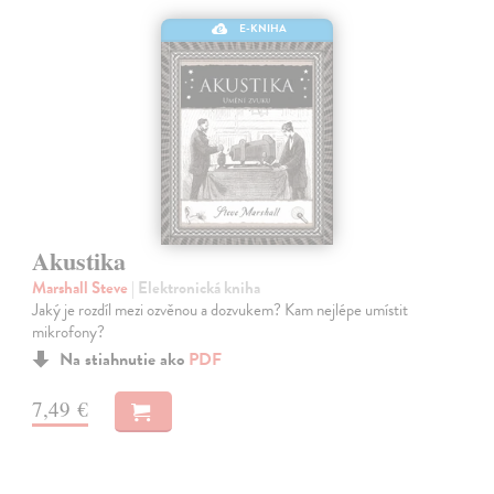
E-KNIHA
Akustika
Marshall Steve
| Elektronická kniha
Jaký je rozdíl mezi ozvěnou a dozvukem? Kam nejlépe umístit
mikrofony?
Na stiahnutie ako
PDF
7,49 €