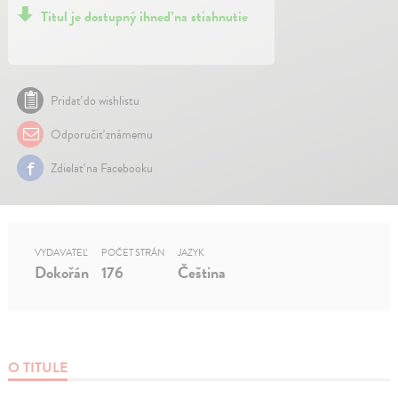
Titul je dostupný ihneď na stiahnutie
Pridať do wishlistu
Odporučiť známemu
Zdielať na Facebooku
VYDAVATEĽ
POČET STRÁN
JAZYK
Dokořán
176
Čeština
O TITULE