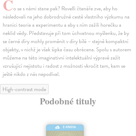
C
o se s námi stane pak? Rovelli čtenáře zve, aby ho
následovali na jeho dobrodružné cestě vlastního výzkumu na
hranici teorie a experimentu a aby s ním zažili horečku a
neklid vědy. Představuje při tom úchvatnou myšlenku, že by
se černé díry mohly proměnit v díry bílé – stejně kompaktní
objekty, v nichž je však šipka času obrácena. Spolu s autorem
můžeme na této imaginativní intelektuální výpravě zažít
vzrušující nejistotu i radost z možnosti vkročit tam, kam se
ještě nikdo z nás nepodíval.
High-contrast mode
Podobné tituly
E-KNIHA