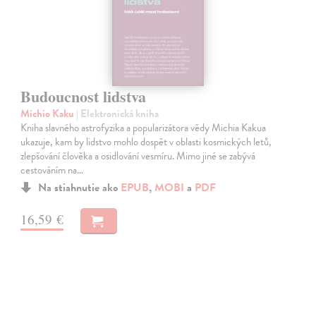
Budoucnost lidstva
Michio Kaku
| Elektronická kniha
Kniha slavného astrofyzika a popularizátora vědy Michia Kakua
ukazuje, kam by lidstvo mohlo dospět v oblasti kosmických letů,
zlepšování člověka a osidlování vesmíru. Mimo jiné se zabývá
cestováním na…
Na stiahnutie ako
EPUB
,
MOBI
a
PDF
16,59 €