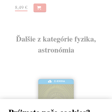
8,49 €
5,
Ďalšie z kategórie fyzika,
astronómia
E-KNIHA