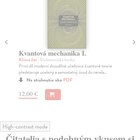
Kvantová mechanika I.
P
Klíma Jan
| Elektronická kniha
Sh
První díl moderní dvoudílné učebnice kvantové teorie
Kni
představuje ucelený a samostatný úvod do nerela...
She
z...
Na stiahnutie ako
PDF
12,00 €
15
High-contrast mode
Čitatelia s podobným vkusom si