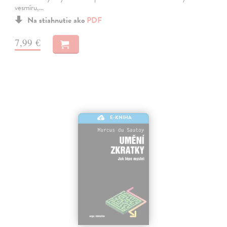
vesmíru,…
Na stiahnutie ako
PDF
7,99 €
E-KNIHA