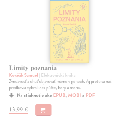
Limity poznania
Kováčik Samuel
| Elektronická kniha
Zvedavosť a chuť objavovať máme v génoch. Aj preto sa naši
predkovia vybrali cez púšte, hory a moria.
Na stiahnutie ako
EPUB
,
MOBI
a
PDF
13,99 €