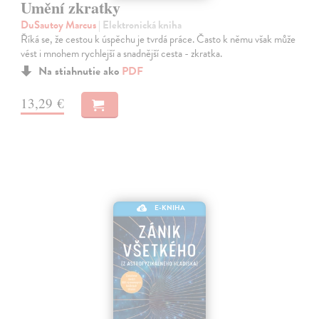
Umění zkratky
DuSautoy Marcus
| Elektronická kniha
Říká se, že cestou k úspěchu je tvrdá práce. Často k němu však může
vést i mnohem rychlejší a snadnější cesta - zkratka.
Na stiahnutie ako
PDF
13,29 €
E-KNIHA