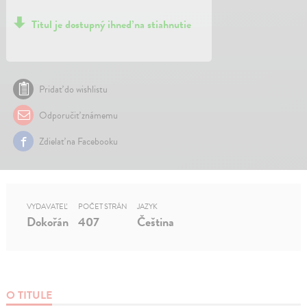
Titul je dostupný ihneď na stiahnutie
Pridať do wishlistu
Odporučiť známemu
Zdielať na Facebooku
VYDAVATEĽ
POČET STRÁN
JAZYK
Dokořán
407
Čeština
O TITULE