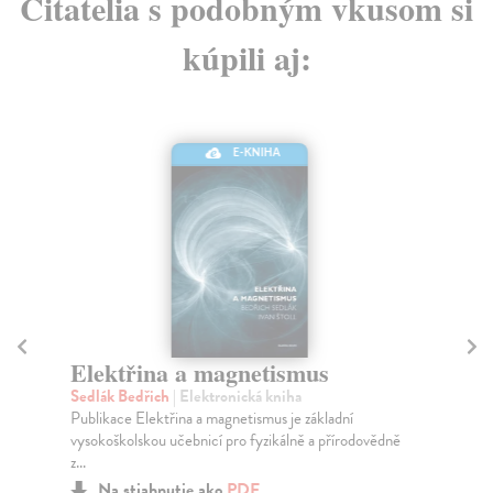
Čitatelia s podobným vkusom si
kúpili aj:
E-KNIHA
Elektřina a magnetismus
K
e
Sedlák Bedřich
| Elektronická kniha
Publikace Elektřina a magnetismus je základní
Zam
vysokoškolskou učebnicí pro fyzikálně a přírodovědně
Uče
z...
při
v...
Na stiahnutie ako
PDF