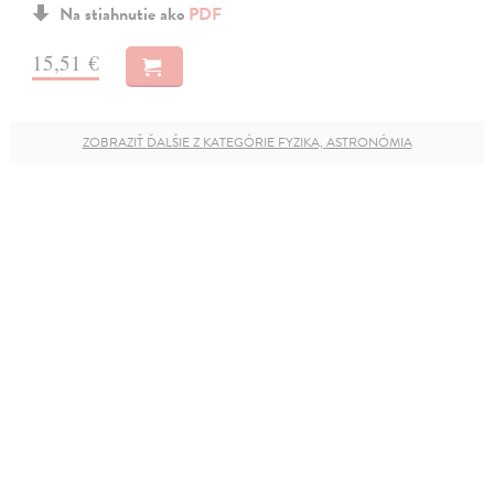
Na stiahnutie ako
PDF
15,51 €
ZOBRAZIŤ ĎALŠIE Z KATEGÓRIE FYZIKA, ASTRONÓMIA