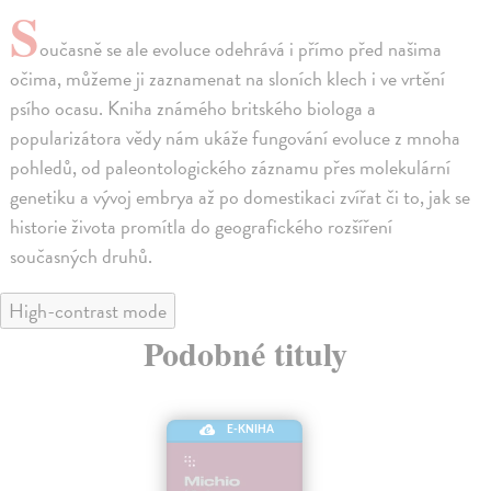
S
oučasně se ale evoluce odehrává i přímo před našima
očima, můžeme ji zaznamenat na sloních klech i ve vrtění
psího ocasu. Kniha známého britského biologa a
popularizátora vědy nám ukáže fungování evoluce z mnoha
pohledů, od paleontologického záznamu přes molekulární
genetiku a vývoj embrya až po domestikaci zvířat či to, jak se
historie života promítla do geografického rozšíření
současných druhů.
High-contrast mode
Podobné tituly
E-KNIHA