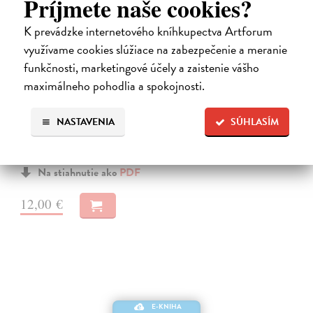
Príjmete naše cookies?
K prevádzke internetového kníhkupectva Artforum
využívame cookies slúžiace na zabezpečenie a meranie
funkčnosti, marketingové účely a zaistenie vášho
Kvantová mechanika I.
maximálneho pohodlia a spokojnosti.
Klíma Jan
| Elektronická kniha
První díl moderní dvoudílné učebnice kvantové teorie představuje
NASTAVENIA
SÚHLASÍM
ucelený a samostatný úvod do nerelativistické kvantové teorie, který
čtenáře dovede od formální stavby teorie k archetypálním úlohám,
teorii…
Na stiahnutie ako
PDF
12,00 €
E-KNIHA