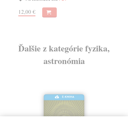
12,00 €
11
Ďalšie z kategórie fyzika,
astronómia
E-KNIHA