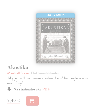
E-KNIHA
Akustika
Marshall Steve
| Elektronická kniha
Jaký je rozdíl mezi ozvěnou a dozvukem? Kam nejlépe umístit
mikrofony?
Na stiahnutie ako
PDF
7,49 €