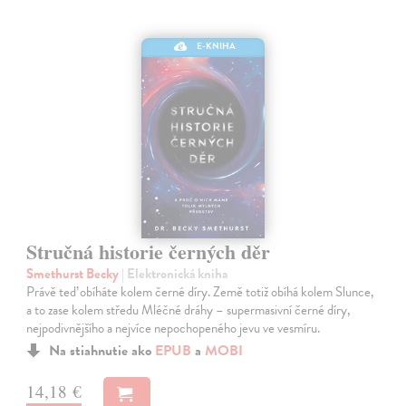
E-KNIHA
Stručná historie černých děr
Smethurst Becky
| Elektronická kniha
Právě teď obíháte kolem černé díry. Země totiž obíhá kolem Slunce,
a to zase kolem středu Mléčné dráhy – supermasivní černé díry,
nejpodivnějšího a nejvíce nepochopeného jevu ve vesmíru.
Na stiahnutie ako
EPUB
a
MOBI
14,18 €