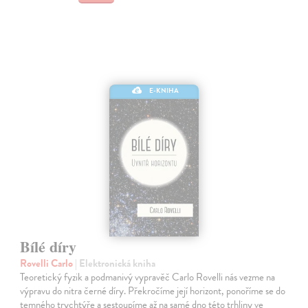
E-KNIHA
Bílé díry
Rovelli Carlo
| Elektronická kniha
Teoretický fyzik a podmanivý vypravěč Carlo Rovelli nás vezme na
výpravu do nitra černé díry. Překročíme její horizont, ponoříme se do
temného trychtýře a sestoupíme až na samé dno této trhliny ve