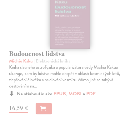
Budoucnost lidstva
Michio Kaku
| Elektronická kniha
Kniha slavného astrofyzika a popularizátora vědy Michia Kakua
ukazuje, kam by lidstvo mohlo dospět v oblasti kosmických letů,
zlepšování člověka a osidlování vesmíru. Mimo jiné se zabývá
cestováním na…
Na stiahnutie ako
EPUB
,
MOBI
a
PDF
16,59 €