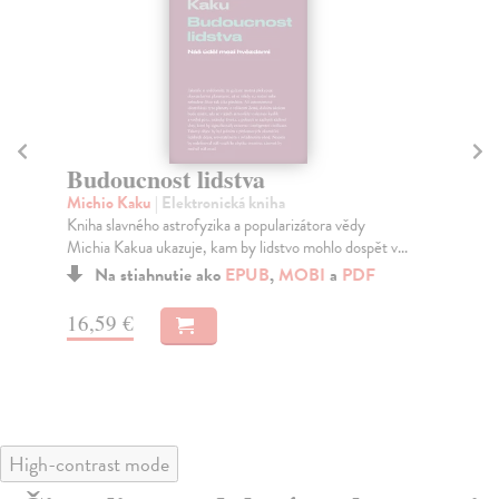
Budoucnost lidstva
P
Michio Kaku
| Elektronická kniha
Sh
Kniha slavného astrofyzika a popularizátora vědy
Kni
Michia Kakua ukazuje, kam by lidstvo mohlo dospět v...
She
z...
Na stiahnutie ako
EPUB
,
MOBI
a
PDF
16,59 €
15
High-contrast mode