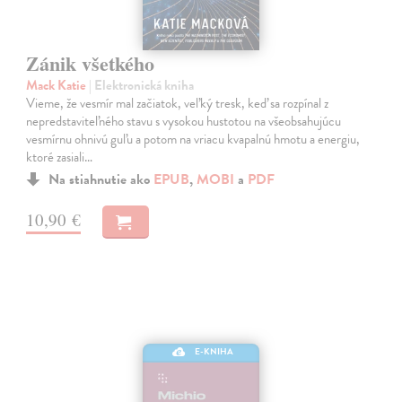
Zánik všetkého
Mack Katie
| Elektronická kniha
Vieme, že vesmír mal začiatok, veľký tresk, keď sa rozpínal z
nepredstaviteľného stavu s vysokou hustotou na všeobsahujúcu
vesmírnu ohnivú guľu a potom na vriacu kvapalnú hmotu a energiu,
ktoré zasiali…
Na stiahnutie ako
EPUB
,
MOBI
a
PDF
10,90 €
E-KNIHA